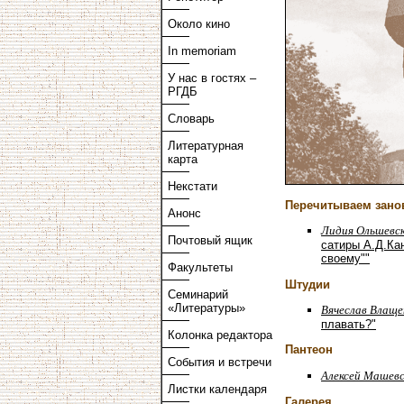
Около кино
In memoriam
У нас в гостях –
РГДБ
Словарь
Литературная
карта
Некстати
Перечитываем зано
Анонс
Лидия Ольшевск
Почтовый ящик
сатиры А.Д.Ка
своему""
Факультеты
Штудии
Семинарий
«Литературы»
Вячеслав Влаще
плавать?"
Колонка редактора
Пантеон
События и встречи
Алексей Машев
Листки календаря
Галерея