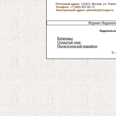
Почтовый адрес:
121151, Москва, ул. Платов
Телефон:
+7 (495) 637-82-73
Электронный адрес:
periodical@1sept.ru
Журнал Издатель
Издательск
Вебинары
Открытый урок
Педагогический марафон
© 