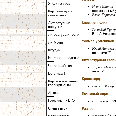
Я иду на урок
Исаак Каплан
.
образованный 
Курс молодого
Елена Корнеева
словесника
Книжная полка
Литературные
прогулки
Геннадий Красу
В. и А.Невские
Литература и театр
Учимся у учеников
ЛитМотив
Юрий Лановенч
Штудии
печатями"?"
Интернет- кладовка
Литературный кале
Читальный зал
Лариса Мезенц
апреля"
Есть идея!
Кроссворд
Курсы повышения
квалификации
Виктор Федори
Архив
Почтовый ящик
Готовимся к ЕГЭ
Р. Семёнов
. "З
Спецвыпуск
Разное
Редакция
. "Ко