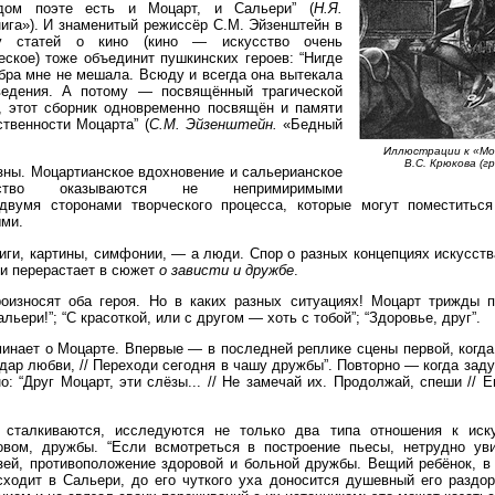
дом поэте есть и Моцарт, и Сальери” (
Н.Я.
нига»). И знаменитый режиссёр С.М. Эйзенштейн в
ку статей о кино (кино — искусство очень
еское) тоже объединит пушкинских героев: “Нигде
ебра мне не мешала. Всюду и всегда она вытекала
зведения. А потому — посвящённый трагической
, этот сборник одновременно посвящён и памяти
твенности Моцарта” (
С.М. Эйзенштейн.
«Бедный
Иллюстрации к «Мо
В.С. Крюкова (г
зны. Моцартианское вдохновение и сальерианское
рство оказываются не непримиримыми
двумя сторонами творческого процесса, которые могут поместитьс
ыми.
ги, картины, симфонии, — а люди. Спор о разных концепциях искусств
и перерастает в сюжет
о зависти и дружбе
.
произносят оба героя. Но в каких разных ситуациях! Моцарт трижды 
альери!”; “С красоткой, или с другом — хоть с тобой”; “Здоровье, друг”.
нает о Моцарте. Впервые — в последней реплике сцены первой, когда
 дар любви, // Переходи сегодня в чашу дружбы”. Повторно — когда за
о: “Друг Моцарт, эти слёзы... // Не замечай их. Продолжай, спеши //
сталкиваются, исследуются не только два типа отношения к иску
вом, дружбы. “Если всмотреться в построение пьесы, нетрудно ув
зей, противоположение здоровой и больной дружбы. Вещий ребёнок, в
ходит в Сальери, до его чуткого уха доносится душевный его раздор