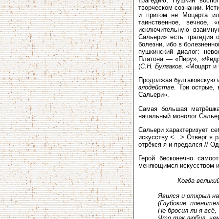
трагедию; Пушкин воспо
творческом сознании. Исти
и притом не Моцарта ил
таинственное, вечное,
исключительную взаимну
Сальери» есть трагедия
болезни, ибо в болезненн
пушкинский диалог: нев
Платона — «Пиру», «Федр
(
С.Н. Булгаков.
«Моцарт и 
Продолжая булгаковскую и
злодействе.
Три острые, 
Сальери».
Самая большая матрёшка
начальный монолог Сальер
Сальери характеризует се
искусству <…> Отверг я р
отрёкся я и предался // 
Герой бесконечно самоо
меняющимся искусством и 
Когда велики
Явился и открыл н
(Глубокие, плените
Не бросил ли я всё,
Что так любил, чем