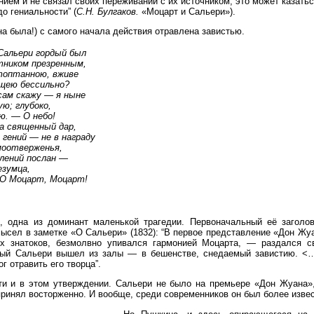
ием и не связал своих переживаний с их источником; это может казатьс
до гениальности” (
С.Н. Булгаков.
«Моцарт и Сальери»).
а была!) с самого начала действия отравлена завистью.
Сальери гордый был
тником презренным,
топтанною, вживе
ущею бессильно?
сам скажу — я ныне
ую; глубоко,
ю. — О небо!
да священный дар,
гений — не в награду
моотверженья,
олений послан —
езумца,
. О Моцарт, Моцарт!
, одна из доминант маленькой трагедии. Первоначальный её заголо
ысел в заметке «О Сальери» (1832): “В первое представление «Дон Жуа
ых знатоков, безмолвно упивался гармонией Моцарта, — раздался 
тый Сальери вышел из залы — в бешенстве, снедаемый завистию. <…
г отравить его творца”.
ти и в этом утверждении. Сальери не было на премьере «Дон Жуана»,
ринял восторженно. И вообще, среди современников он был более извес