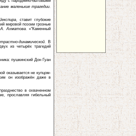
яду с пародийно-бытовыми
вание
маленькие трагедии
.
Шекспира
, ставит глубокие
ний мировой поэзии грозные
.А. Ахматова.
«“Каменный
нтрастно-динамической
. В
двух из четырёх трагедий
ника: пушкинский Дон Гуан
ой оказывается не купцом-
аким он изображён даже в
празднество в охваченном
ме, прославляя гибельный