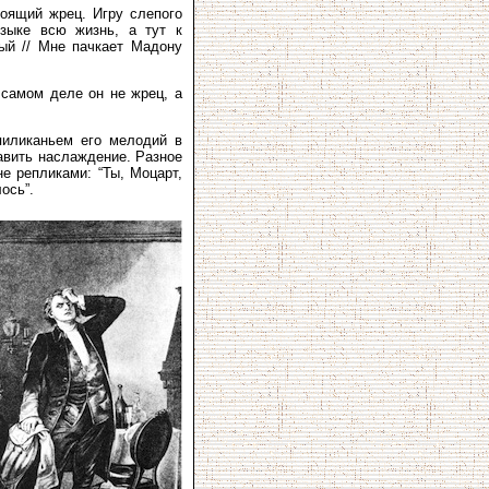
тоящий жрец. Игру слепого
узыке всю жизнь, а тут к
ный // Мне пачкает Мадону
 самом деле он не жрец, а
пиликаньем его мелодий в
тавить наслаждение. Разное
е репликами: “Ты, Моцарт,
лось”.