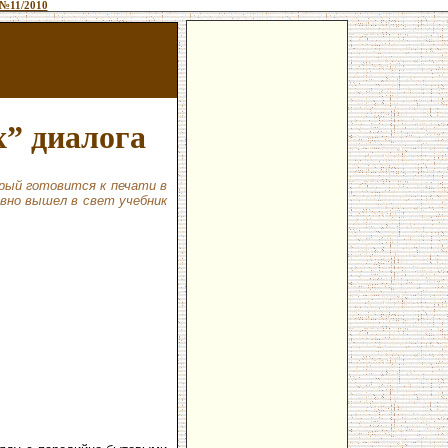
№11/2010
х” диалога
орый готовится к печати в
авно вышел в свет учебник