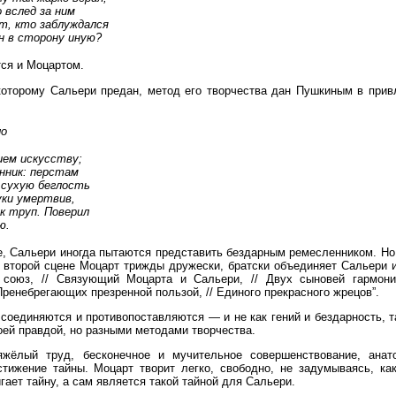
 вслед за ним
т, кто заблуждался
н в сторону иную?
тся и Моцартом.
 которому Сальери предан, метод его творчества дан Пушкиным в при
ло
ием искусству;
нник: перстам
 сухую беглость
уки умертвив,
ак труп. Поверил
ю.
е, Сальери иногда пытаются представить бездарным ремесленником. Но
о второй сцене Моцарт трижды дружески, братски объединяет Сальери и 
 союз, // Связующий Моцарта и Сальери, // Двух сыновей гармони
Пренебрегающих презренной пользой, // Единого прекрасного жрецов”.
 соединяются и противопоставляются — и не как гений и бездарность, т
оей правдой, но разными методами творчества.
жёлый труд, бесконечное и мучительное совершенствование, анато
стижение тайны. Моцарт творит легко, свободно, не задумываясь, ка
гает тайну, а сам является такой тайной для Сальери.