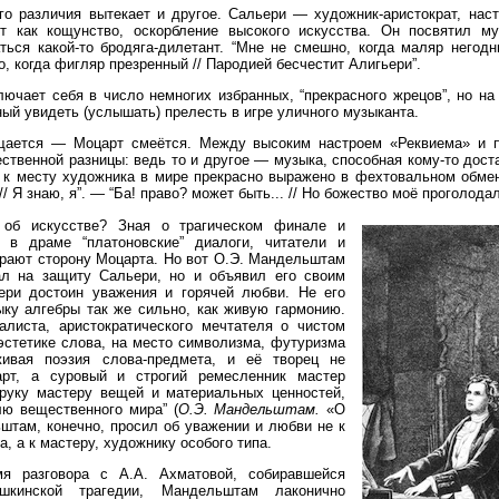
го различия вытекает и другое. Сальери — художник-аристократ, нас
т как кощунство, оскорбление высокого искусства. Он посвятил м
ться какой-то бродяга-дилетант. “Мне не смешно, когда маляр негод
, когда фигляр презренный // Пародией бесчестит Алигьери”.
ючает себя в число немногих избранных, “прекрасного жрецов”, но на
ный увидеть (услышать) прелесть в игре уличного музыканта.
ущается — Моцарт смеётся. Между высоким настроем «Реквиема» и 
чественной разницы: ведь то и другое — музыка, способная кому-то дос
 к месту художника в мире прекрасно выражено в фехтовальном обмен
 // Я знаю, я”. — “Ба! право? может быть... // Но божество моё проголода
 об искусстве? Зная о трагическом финале и
 в драме “платоновские” диалоги, читатели и
рают сторону Моцарта. Но вот О.Э. Мандельштам
ал на защиту Сальери, но и объявил его своим
ери достоин уважения и горячей любви. Не его
ыку алгебры так же сильно, как живую гармонию.
алиста, аристократического мечтателя о чистом
эстетике слова, на место символизма, футуризма
ивая поэзия слова-предмета, и её творец не
арт, а суровый и строгий ремесленник мастер
руку мастеру вещей и материальных ценностей,
лю вещественного мира” (
О.Э. Мандельштам.
«О
штам, конечно, просил об уважении и любви не к
а, а к мастеру, художнику особого типа.
я разговора с А.А. Ахматовой, собиравшейся
шкинской трагедии, Мандельштам лаконично