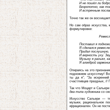
И не пошёл ли бодро
Безропотно, как то
И встречным посла
Точно так же он восхищае
Но сам образ искусства,
формулировке:
Ремес
Поставил я поднож
Я сделался ремесле
Придал послушную,
И верность уху. Зв
Музыку я разъял, к
Я алгеброй гармони
Опираясь на это признани
подножием
искусству
! В
ты да я”; “За искренний
счастливцев праздных, // 
Так что Моцарт и Сальери
два типа художника
со св
Искусство Сальери — тя
музыки, рациональное по
иррационален. Он не пости