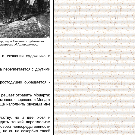
царту и Сальери» художникa
равировка И.Голевинского)
я в сознании художника и
а переплетается с другими
простодушно обращается к
 решает отравить Моцарта:
думанное свершено и Моцарт
 Ещё наполнить звуками мне
сству, но и две, хотя и
идать тонкий параллелизм
 своей непосредственности
, но он не оскорбил своей