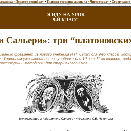
страница «Первого сентября»
•
Главная страница журнала «Литература»
•
Содержание 
Я ИДУ НА УРОК
9-Й КЛАСС
и Сальери»: три “платоновски
манию фрагмент из нового учебника И.Н. Сухих для 9-го класса, кот
 Учителям уже известны его учебники для 10-го и 11-го классов, нед
 практикумы и методички для старшеклассников.
Иллюстрации к «Моцарту и Сальери» художника С.В. Чехонина