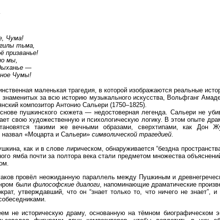
, Чума!
гилы тьма,
ё призванье!
но мы,
дыханье —
ное Чумы!
нственная маленькая трагедия, в которой изображаются реальные истор
х знаменитых за всю историю музыкального искусства, Вольфганг Амаде
янский композитор Антонио Сальери (1750–1825).
основе пушкинского сюжета — недостоверная легенда. Сальери не уби
ает свою художественную и психологическую логику. В этом опыте драм
тановятся такими же вечными образами, сверхтипами, как Дон 
о назвал «Моцарта и Сальери»
символической трагедией
.
шкина, как и в слове лирическом, обнаруживается “бездна пространства
ого ямба почти за полтора века стали предметом множества объяснений
ом.
гаков провёл неожиданную параллель между Пушкиным и древнегрече
анром были
философские
диалоги
, напоминающие драматические произв
крат, утверждавший, что он “знает только то, что ничего не знает”, 
собеседниками.
ем не историческую драму, основанную на тёмном биографическом э