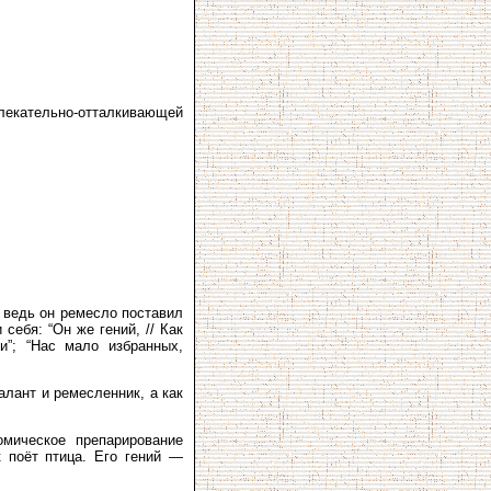
влекательно-отталкивающей
 ведь он ремесло поставил
себя: “Он же гений, // Как
и”; “Нас мало избранных,
алант и ремесленник, а как
мическое препарирование
к поёт птица. Его гений —