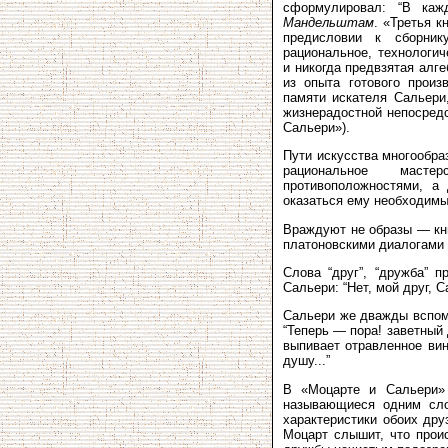
сформулировал: “В каж
Мандельштам
. «Третья к
предисловии к сборни
рациональное, технологич
и никогда предвзятая алг
из опыта готового прои
памяти искателя Сальери
жизнерадостной непосредс
Сальери»).
Пути искусства многообра
рациональное масте
противоположностями, а 
оказаться ему необходим
Враждуют не образы — кни
платоновскими диалогами 
Слова “друг”, “дружба” 
Сальери: “Нет, мой друг, С
Сальери же дважды вспоми
“Теперь — пора! заветный
выпивает отравленное вин
душу...”
В «Моцарте и Сальери» 
называющиеся одним сло
характеристики обоих дру
Моцарт слышит, что проис