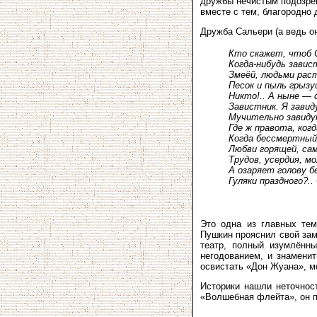
дружбы нечистым подозрен
вместе с тем, благородно 
Дружба Сальери (а ведь он
Кто скажет, чтоб 
Когда-нибудь завис
Змеёй, людьми рас
Песок и пыль грыз
Никто!.. А ныне — 
Завистник. Я завид
Мучительно завиду
Где ж правота, ког
Когда бессмертный 
Любви горящей, са
Трудов, усердия, м
А озаряет голову б
Гуляки праздного?.
Это одна из главных тем
Пушкин прояснил свой зам
театр, полный изумлённ
негодованием, и знамени
освистать «Дон Жуана», мо
Историки нашли неточнос
«Волшебная флейта», он п