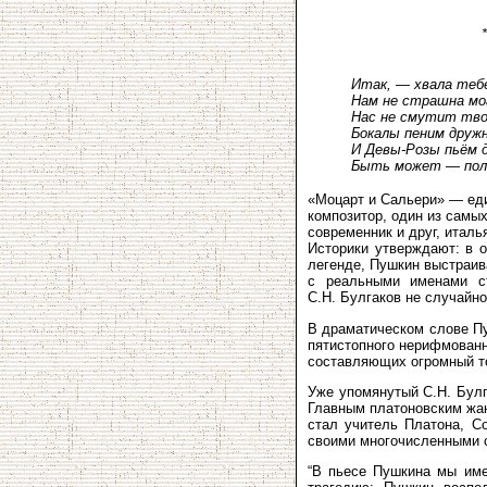
*
Итак, — хвала тебе
Нам не страшна мо
Нас не смутит тво
Бокалы пеним друж
И Девы-Розы пьём 
Быть может — пол
«Моцарт и Сальери» — еди
композитор, один из самы
современник и друг, италь
Историки утверждают: в 
легенде, Пушкин выстраив
с реальными именами с
С.Н. Булгаков не случайн
В драматическом слове Пу
пятистопного нерифмованн
составляющих огромный т
Уже упомянутый С.Н. Бул
Главным платоновским ж
стал учитель Платона, Со
своими многочисленными 
“В пьесе Пушкина мы име