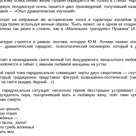
кому осмыслению жизни Пушкин обращается не только в стихах. Нар
ервую болдинскую осень пишется цикл произведений, получивший наз
лавия — «Опыт драматических изучений».
мотрит на избранные им исторические эпохи и характеры
взглядом 
гда прямо используя вечные образы. “Быть может, ни в одном из созда
влены так резко и сложно, как в «Маленьких трагедиях» Пушкина” (
А
агедии строятся в рамках поэтики, которую Ю.М. Лотман назвал
ко
 драматический парадокс, психологический оксюморон, который в 
таёт в неожиданном свете вечный тип безудержного, ненасытного любов
юбляется и гибнет с именем любимой женщины на устах.
й герой тоже парадоксально совмещает черты двух сверхтипов — скуп
торый традиционно представал фигурой возвышенно-поэтической (т
 на свете рыцарь бедный…»).
парадоксальна ситуация: несколько героев бесстрашно устраивают 
дседатель пира, похоронивший мать и любимую жену, поёт гимн чу
раю смерти.
лью грозит,
ого таит
ажденья —
 быть, залог!
то средь волненья
ать мог.