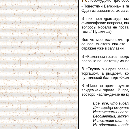
любомудрию, философс
«Повестями Белкина» в п
Один из вариантов их заг
В них поэт-драматург с
философские вопросы, ино
вопросы морали не поста
гость” Пушкина»).
Все четыре маленькие тр
основе сжатого сюжета —
отражён уже в заглавии.
В «Каменном госте» предс
впервые по-настоящему вл
В «Скупом рыцаре» главны
торгашом, а рыцарем, ко
пушкинской балладе «Жил
В «Пире во время чумы» 
эпидемией городе. И пре
восторг, наслаждение на к
Всё, всё, что гибе
Для сердца смертн
Неизъяснимы насл
Бессмертья, может
И счастлив тот, к
Их обретать и вед