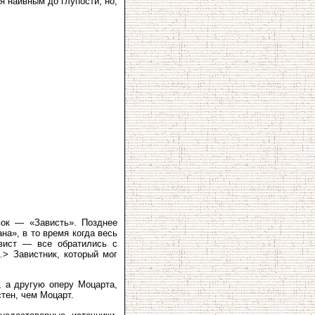
я наивным до глупости, но,
вок — «Зависть». Позднее
на», в то время когда весь
свист — все обратились с
> Завистник, который мог
 а другую оперу Моцарта,
тен, чем Моцарт.