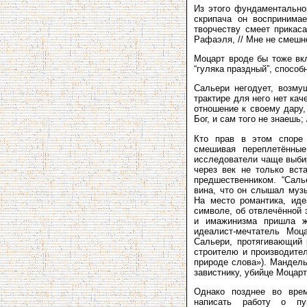
Из этого фундаментально
скрипача он воспринимае
творчеству смеет прикаса
Рафаэля, // Мне не смешно
Моцарт вроде бы тоже вкл
“гуляка праздный”, способ
Сальери негодует, возм
трактире для него нет ка
отношение к своему дару,
Бог, и сам того не знаешь;
Кто прав в этом споре
смешивая переплетённые
исследователи чаще выби
через век не только вст
предшественником. “Саль
вина, что он слышал муз
На место романтика, иде
символе, об отвлечённой 
и имажинизма пришла ж
идеалист-мечтатель Моц
Сальери, протягивающий 
строителю и производите
природе слова»). Мандель
завистнику, убийце Моцарт
Однако позднее во врем
написать работу о пу