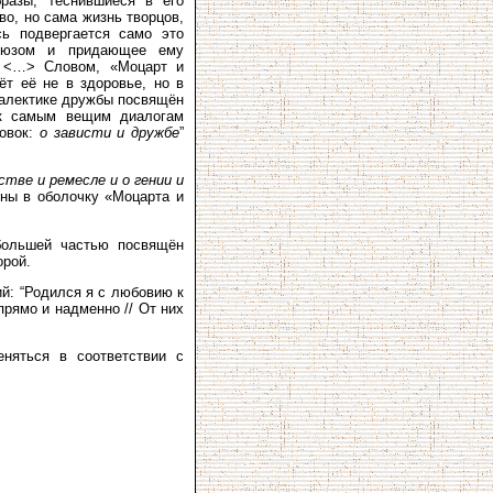
разы, теснившиеся в его
во, но сама жизнь творцов,
ь подвергается само это
союзом и придающее ему
ы <…> Словом, «Моцарт и
т её не в здоровье, но в
иалектике дружбы посвящён
 к самым вещим диалогам
ловок:
о зависти и дружбе
”
стве и ремесле и о гении и
ны в оболочку «Моцарта и
большей частью посвящён
орой.
ий: “Родился я с любовию к
прямо и надменно // От них
еняться в соответствии с