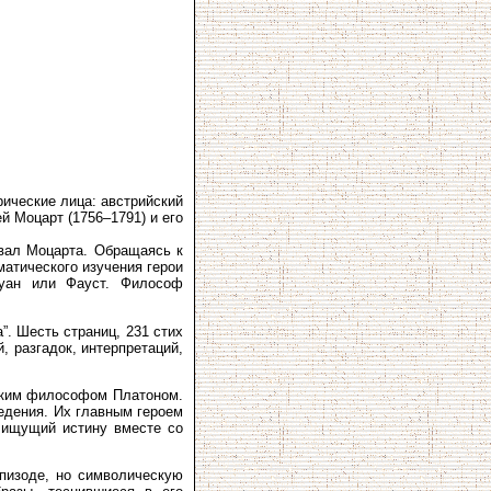
ические лица: австрийский
й Моцарт (1756–1791) и его
вал Моцарта. Обращаясь к
атического изучения герои
Жуан или Фауст. Философ
”. Шесть страниц, 231 стих
, разгадок, интерпретаций,
ским философом Платоном.
едения. Их главным героем
и ищущий истину вместе со
пизоде, но символическую