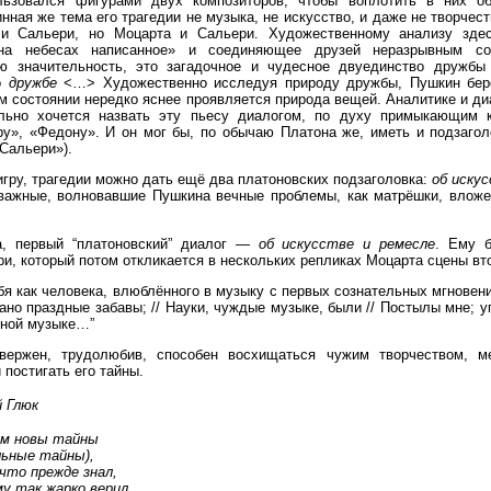
льзовался фигурами двух композиторов, чтобы воплотить в них об
нная же тема его трагедии не музыка, не искусство, и даже не творчест
и Сальери, но Моцарта и Сальери. Художественному анализу здес
 «на небесах написанное» и соединяющее друзей неразрывным 
ю значительность, это загадочное и чудесное двуединство дружб
 о
дружбе
<…> Художественно исследуя природу дружбы, Пушкин берё
ом состоянии нередко яснее проявляется природа вещей. Аналитике и д
ольно хочется назвать эту пьесу диалогом, по духу примыкающим
у», «Федону». И он мог бы, по обычаю Платона же, иметь и подзаго
Сальери»).
гру, трагедии можно дать ещё два платоновских подзаголовка:
об искус
важные, волновавшие Пушкина вечные проблемы, как матрёшки, вложе
, первый “платоновский” диалог —
об искусстве и ремесле
. Ему 
и, который потом откликается в нескольких репликах Моцарта сцены вт
бя как человека, влюблённого в музыку с первых сознательных мгновен
ано праздные забавы; // Науки, чуждые музыке, были // Постылы мне; у
Одной музыке…”
твержен, трудолюбив, способен восхищаться чужим творчеством, м
постигать его тайны.
й Глюк
ам новы тайны
льные тайны),
 что прежде знал,
у так жарко верил,