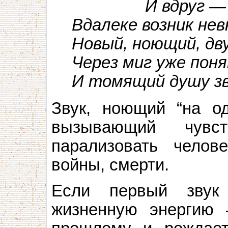
И вдруг —
Вдалеке возник не
Новый, ноющий, дв
Через миг уже пон
И томящий душу зв
Звук, ноющий “на од
вызывающий чувст
парализовать чело
войны, смерти.
Если первый звук
жизненную энергию