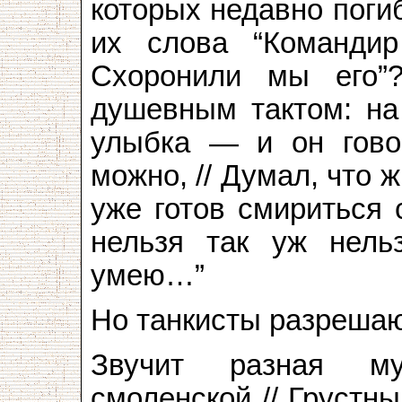
которых недавно погиб
их слова “Команди
Схоронили мы его”?
душевным тактом: на
улыбка — и он говор
можно, // Думал, что 
уже готов смириться 
нельзя так уж нель
умею…”
Но танкисты разрешаю
Звучит разная му
смоленской // Грустн