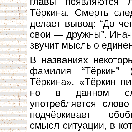
главы появляются 
Тёркина. Смерть сле
делает вывод: “До че
свои — дружны”. Иначе
звучит мысль о едине
В названиях некотор
фамилия “Тёркин” 
Тёркина», «Тёркин пи
но в данном сл
употребляется слово
подчёркивает обо
смысл ситуации, в ко