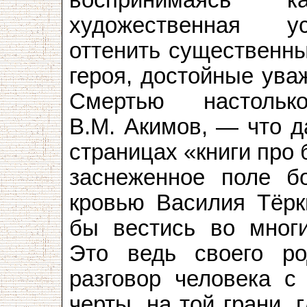
воспринимаясь 
художественная у
оттенить существенны
героя, достойные ува
Смертью настоль
В.М. Акимов, — что д
страницах «книги про 
заснеженное поле б
кровью Василия Тёрк
бы вестись во многи
Это ведь своего р
разговор человека с
черты, на той грани, 