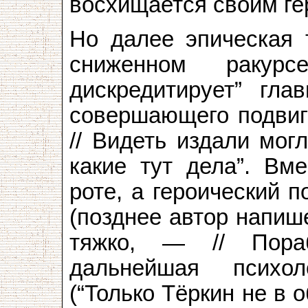
восхищается своим ге
Но далее эпическая 
сниженном ракурс
дискредитирует” глав
совершающего подвиг:
// Видеть издали могл
какие тут дела”. Вм
роте, а героический 
(позднее автор напиш
тяжко, — // Пораб
дальнейшая психоло
(“Только Тёркин не в о