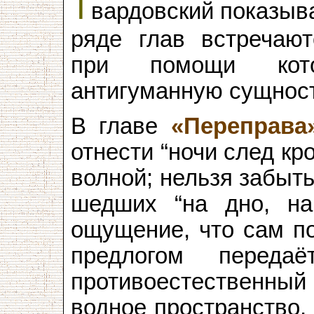
Т
вардовский показыв
ряде глав встречают
при помощи кото
антигуманную сущнос
В главе
«Переправа
отнести “ночи след к
волной; нельзя забыть
шедших “на дно, на
ощущение, что сам по
предлогом переда
противоестественный
водное пространство,