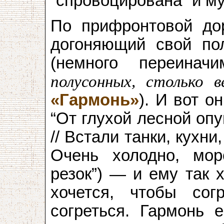
“спровоцирована” и м
По прифронтовой дор
догоняющий свой по
(немного переина
полусонных, столько 
«Гармонь»
). И вот о
“От глухой лесной оп
// Встали танки, кухни,
Очень холодно, мор
резок”) — и ему так 
хочется, чтобы сог
согреться. Гармонь е