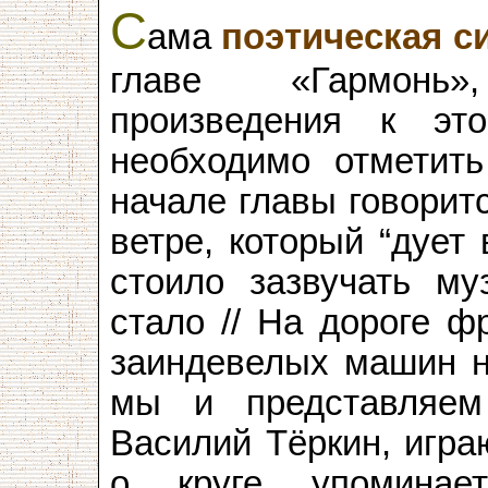
С
ама
поэтическая с
главе «Гармонь»
произведения к эт
необходимо отметит
начале главы говорит
ветре, который “дует 
стоило зазвучать муз
стало // На дороге ф
заиндевелых машин на
мы и представляем 
Василий Тёркин, игра
о круге упоминае