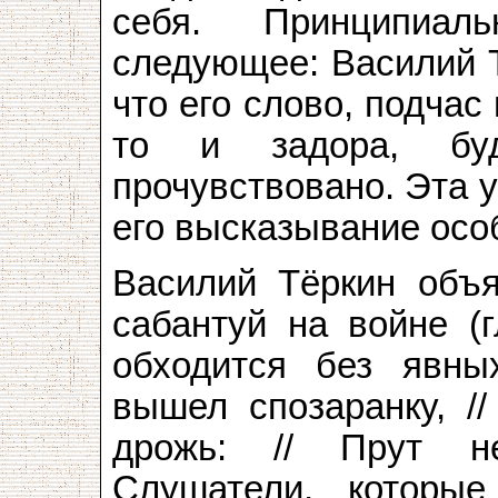
себя. Принципиал
следующее: Василий Т
что его слово, подчас
то и задора, буд
прочувствовано. Эта 
его высказывание особ
Василий Тёркин объя
сабантуй на войне (
обходится без явны
вышел спозаранку, /
дрожь: // Прут н
Слушатели, которые