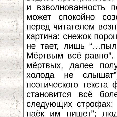
и взволнованность п
может спокойно соз
перед читателем возн
картина: снежок поро
не тает, лишь “…пыл
Мёртвым всё равно”.
мёртвых, далее полу
холода не слышат”
поэтического текста 
становится всё бо
следующих строфах: 
паёк им пишет”; лю