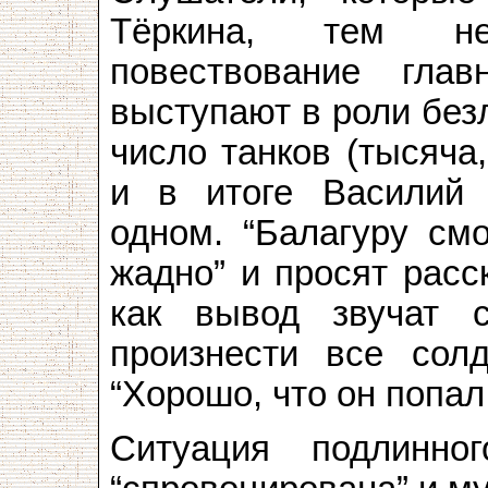
Тёркина, тем не
повествование гла
выступают в роли без
число танков (тысяча,
и в итоге Василий 
одном. “Балагуру смо
жадно” и просят расс
как вывод звучат 
произнести все сол
“Хорошо, что он попал,
Ситуация подлинн