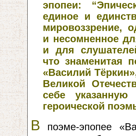
эпопеи: “Эпиче
единое и единст
мировоззрение, о
и несомненное для
и для слушателе
что знаменитая п
«Василий Тёркин»
Великой Отечест
себе указанную
героической поэм
В
поэме-эпопее «Ва