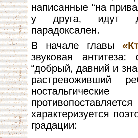
написанные “на прива
у друга, идут д
парадоксален.
В начале главы
«К
звуковая антитеза
“добрый, давний и зна
растревоживший р
ностальгические
противопоставляется
характеризуется поэ
градации: