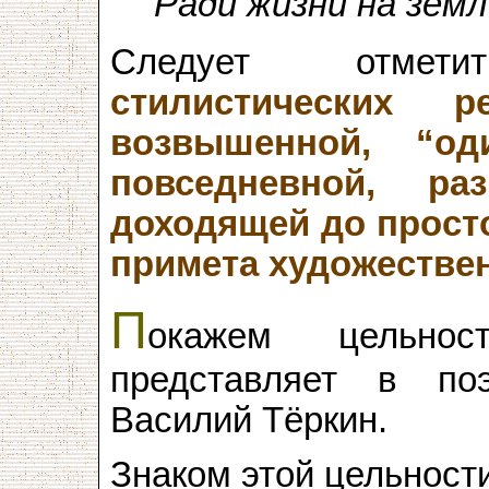
Ради жизни на земл
Следует отм
стилистических р
возвышенной, “од
повседневной, ра
доходящей до прост
примета художестве
П
окажем цельно
представляет в по
Василий Тёркин.
Знаком этой цельност