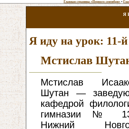
Главная страница «Первого сентября»
•
Гла
Я 
Я иду на урок: 11-й
Мстислав Шута
Мстислав Исаак
Шутан — заведу
кафедрой филолог
гимназии № 13
Нижний Новгор