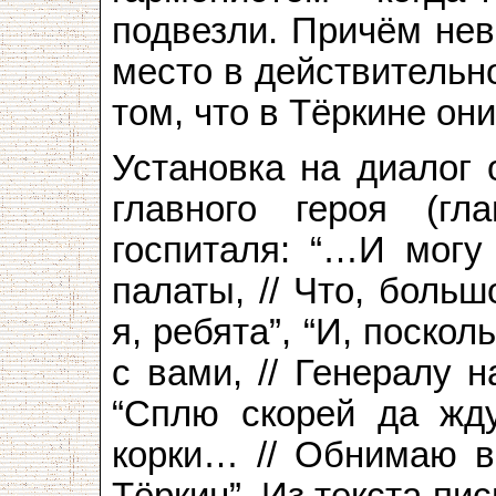
подвезли. Причём нев
место в действительн
том, что в Тёркине он
Установка на диалог 
главного героя (г
госпиталя: “…И могу
палаты, // Что, боль
я, ребята”, “И, поскол
с вами, // Генералу 
“Сплю скорей да жду
корки… // Обнимаю ва