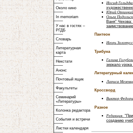
Иосиф Гольдфа
художественно
Около кино
Юрий Орлицки
Ольга Подольс
In memoriam
Ваня" Чехова:
У нас в гостях –
заимствование
РГДБ
Пантеон
Словарь
Игорь Золотус
Литературная
Трибуна
карта
Галина Голубев
Некстати
зеркало урока
Анонс
Литературный кале
Почтовый ящик
Лариса Мезенц
Факультеты
Кроссворд
Семинарий
Виктор Федори
«Литературы»
Разное
Колонка редактора
Редакция
. "Пр
События и встречи
созданию учеб
Листки календаря