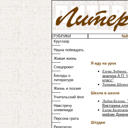
РУБРИКИ
№0
Кругозор
Наука побеждать
Живая жизнь
Я иду на урок
Спецпроект
Елена Лобкова
Беседы о
анализа А.П. Ч
литературе
класс"
Татьяна Шевц
Жизнь и поэзия
Школа в школе
Учительский блог
Лидия Белова
.
Викторина для
Навстречу
Елена Баженов
олимпиаде
мифам Древней
Персона грата
Штудии
Репетитор