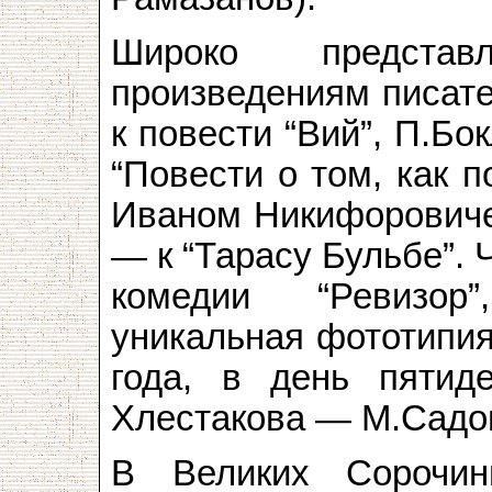
Широко предста
произведениям писате
к повести “Вий”, П.Бо
“Повести о том, как 
Иваном Никифоровичем
— к “Тарасу Бульбе”.
комедии “Ревизор
уникальная фототипия
года, в день пятид
Хлестакова — М.Садов
В Великих Сорочин