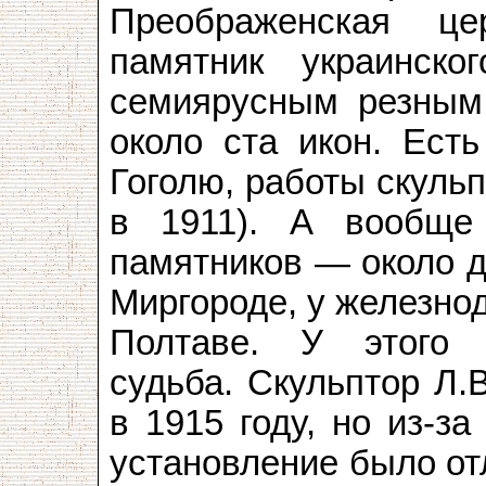
Преображенская ц
памятник украинско
семиярусным резным
около ста икон. Ест
Гоголю, работы скульп
в 1911). А вообще
памятников — около д
Миргороде, у железно
Полтаве. У этого 
судьба. Скульптор Л.
в 1915 году, но из-з
установление было от