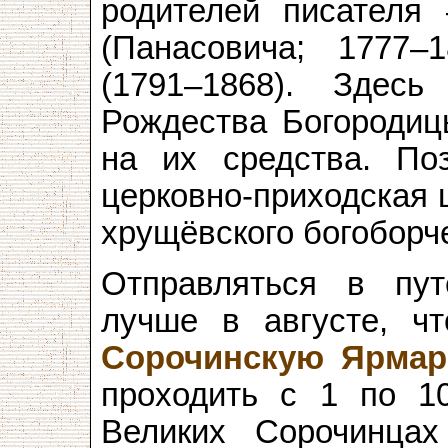
родителей писателя
(Панасовича; 1777
(1791–1868). Здес
Рождества Богородицы
на их средства. По
церковно-приходская ш
хрущёвского богоборч
Отправляться в пу
лучше в августе, ч
Сорочинскую Ярма
проходить с 1 по 10
Великих Сорочинцах