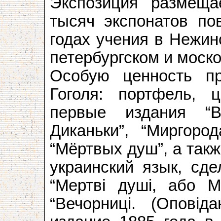
Экспозиция размеща
тысяч экспонатов пов
годах учения в Нежин
петербургском и моск
Особую ценность п
Гоголя: портфель, ц
первые издания “
Диканьки”, “Миргород
“Мёртвых душ”, а так
украинский язык, сд
“Мертвi душi, або Ма
“Вечорницi. (Оповiда