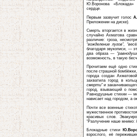
Ю.Воронова «Блокада» 
сердце.
Первым зазвучит голос
А
Приложении на диске).
Смерть вторгается в жизн
случайно Ахматова сравн
различие: гроза, несмот
“вожделение лугов”, “вес
благодаря звукописи, — э
два образа —
“равноду
возможность, в такую бес
Прочитаем ещё одно сти
после страшной бомбёжки,
города создан Ахматово
захватила город в кольц
смерти”
и заканчивающего
город, взывающий о помо
Равнодушные стихии — мор
нависает над городом, а ок
Почти все военные стихо
мужественное противостоя
красивых слов. Эвакуир
“Разлучение наше мнимо: //
Блокадные стихи
Ю.Вор
взрослого, её переживше