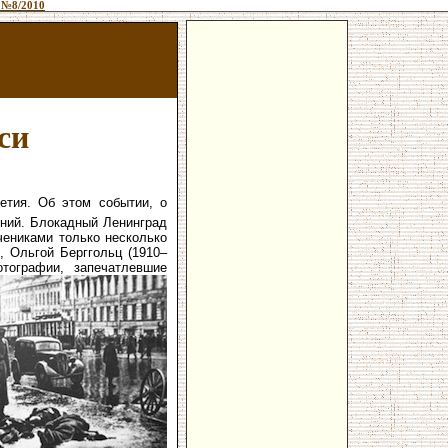
 №8/2010
си
етия. Об этом событии, о
ений. Блокадный Ленинград
чениками только несколько
, Ольгой Берггольц (1910–
тографии, запечатлевшие