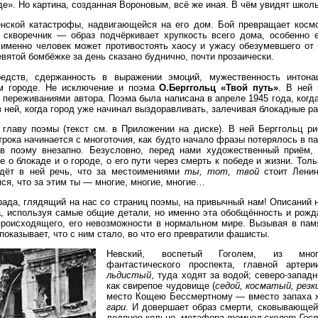
е». Но картина, созданная Вороновым, всё же иная. В чём увидят школ
енской катастрофы, надвигающейся на его дом. Бой превращает космо
 скворечник — образ подчёркивает хрупкость всего дома, особенно
 именно человек может противостоять хаосу и ужасу обезумевшего от
вятой бомбёжке за день сказано буднично, почти прозаически.
редств, сдержанность в выражении эмоций, мужественность интона
ом городе. Не исключение и поэма
О.Берггольц «Твой путь»
. В ней
 переживаниями автора. Поэма была написана в апреле 1945 года, когд
 ней, когда город уже начинал выздоравливать, залечивая блокадные р
 главу поэмы (текст см. в Приложении на диске). В ней Берггольц р
трока начинается с многоточия, как будто начало фразы потерялось в па
в поэму внезапно. Безусловно, перед нами художественный приём,
 о блокаде и о городе, о его пути через смерть к победе и жизни. Тол
идёт в ней речь, что за местоимениями
ты, тот, твой
стоит Лени
ся, что за этим ты — многие, многие, многие…
града, глядящий на нас со страниц поэмы, на привычный нам! Описаний 
а, используя самые общие детали, но именно эта обобщённость и рожда
роисходящего, его невозможности в нор­мальном мире. Вызывая в пам
пока­зывает, что с ним стало, во что его превратили фашисты.
Невский, воспетый Гоголем, из многол
фантастического проспекта, главной артери
льдистый
, туда ходят за водой; северо-западн
как свирепое чудовище (
седой, косматый, резк
место Кощею Бессмертному — вместо запаха ж
гари
. И довершает образ смерти, сковывающей
ледяное кольцо, метафора
темнел скелет Гост