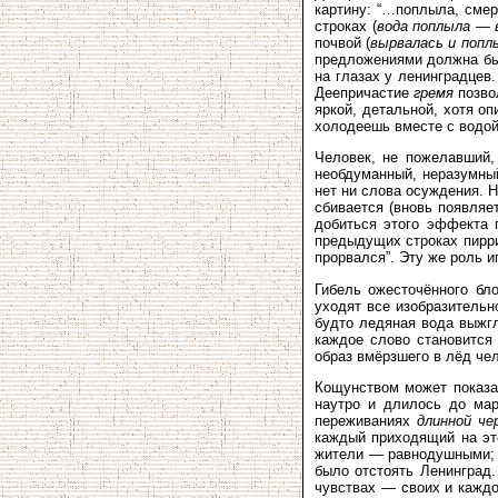
картину: “…поплыла, смер
строках (
вода
поплыла — 
почвой (
вырвалась и попл
предложениями должна бы
на глазах у ленинградцев
Деепричастие
гремя
позвол
яркой, детальной, хотя о
холодеешь вместе с водой
Человек, не пожелавший, 
необдуманный, неразумный
нет ни слова осуждения. Н
сбивается (вновь появляе
добиться этого эффекта п
предыдущих строках пиррих
прорвался”. Эту же роль и
Гибель ожесточённого бл
уходят все изобразительн
будто ледяная вода выжгл
каждое слово становится 
образ вмёрзшего в лёд че
Кощунством может показат
наутро и длилось до мар
переживаниях
длинной че
каждый приходящий на это
жители — равнодушными; о
было отстоять Ленинград.
чувствах — своих и каждо