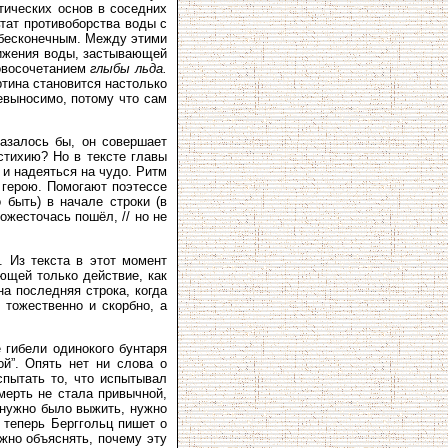
тических основ в соседних
ьтат противоборства воды с
 бесконечным. Между этими
вижения воды, застывающей
ловосочетанием
глыбы льда.
ртина становится настолько
евыносимо, потому что сам
Казалось бы, он совершает
стихию? Но в тексте главы
 и надеяться на чудо. Ритм
 герою. Помогают поэтессе
 быть) в начале строки (в
ожесточась пошёл, // но не
 Из текста в этот момент
ющей только действие, как
на последняя строка, когда
 тожественно и скорбно, а
е гибели одинокого бунтаря
ой”. Опять нет ни слова о
спытать то, что испытывал
мерть не стала привычной,
 нужно было выжить, нужно
 теперь Берггольц пишет о
жно объяснять, почему эту