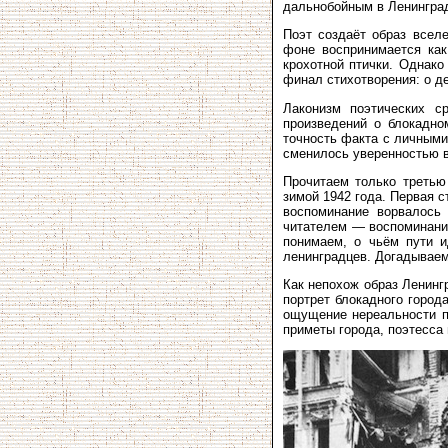
дальнобойным в Ленинград
Поэт создаёт образ всел
фоне воспринимается как
крохотной птички. Однако
финал стихотворения: о де
Лаконизм поэтических с
произведений о блокадн
точность факта с личными
сменилось уверенностью в
Прочитаем только третью
зимой 1942 года. Первая с
воспоминание ворвалось 
читателем — воспоминание
понимаем, о чьём пути 
ленинградцев. Догадываем
Как непохож образ Ленин­
портрет блокадного город
ощущение нереальности п
приметы города, поэтесса 