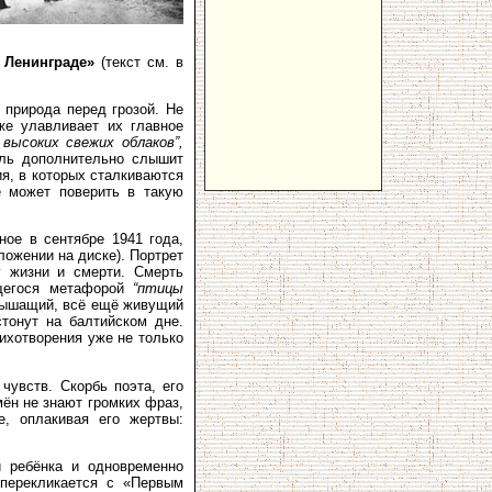
 Ленинграде»
(текст см. в
 природа перед грозой. Не
же улавливает их главное
высоких свежих облаков”,
ель дополнительно слышит
ия, в которых сталкиваются
е может поверить в такую
ное в сентябре 1941 года,
ложении на диске). Портрет
 жизни и смерти. Смерть
щегося метафорой
“птицы
 дышащий, всё ещё живущий
тонут на балтийском дне.
ихотворения уже не только
увств. Скорбь поэта, его
мён не знают громких фраз,
е, оплакивая его жертвы:
и ребёнка и одновременно
 перекликается с «Первым