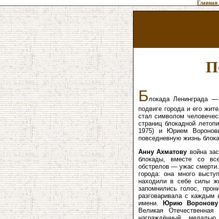
Главная
П
Б
локада Ленинграда —
подвиге города и его жи
стал символом человечес
страниц блокадной летоп
1975) и Юрием Вороновы
повседневную жизнь блока
Анну Ахматову
война зас
блокады, вместе со вс
обстрелов — ужас смерти
города: она много высту
находили в себе силы жи
запомнились голос, прон
разговаривала с каждым 
имени.
Юрию
Воронову
Великая Отечественная 
награждённый медалью