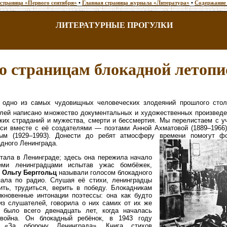
 страница «Первого сентября»
•
Главная страница журнала «Литература»
•
Содержание
ЛИТЕРАТУРНЫЕ ПРОГУЛКИ
о страницам блокадной летопи
 одно из самых чудовищных человеческих злодеяний прошлого стол
телей написано множество документальных и художественных произвед
ких страданий и мужества, смерти и бессмертия. Мы перелистаем с у
иси вместе с её создателями — поэтами Анной Ахматовой (1889–1966)
м (1929–1993). Донести до ребят атмосферу времени помогут фо
дного Ленинграда.
тала в Ленинграде; здесь она пережила начало
еми ленинградцами испытав ужас бомбёжек,
.
Ольгу
Берггольц
называли голосом блокадного
пала по радио. Слушая её стихи, ленинградцы
ть, трудиться, верить в победу. Блокадникам
икновенные интонации поэтессы: она как будто
из слушателей, говорила о них самих от их же
было всего двенадцать лет, когда началась
война. Он бло­кадный ребёнок, в 1943 году
 «За оборону Ленинграда». Книга стихов