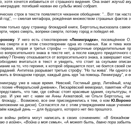
о, хотя хочется избавиться от страшного видения. Она знает
жгучий вк
нинградцев: погибший назван
ею судьбы моей собрат.
еских строк в тексте появляется чеканное обобщение: “…Вот так настал
мый год”, — смелая метафора, рождённая множеством страшных фактов э
елем только одну страницу блокадной книги, Берггольц высказала само
рти, через смерть, вопреки смерти, потому город и победил её.
ронову
. У него есть стихотворение
«Ленинградки»
, посвящённое О.
ема смерти и в этом стихотворении одна из главных. Как и тема жиз
е первая, вторая и третья строфы — придаточные определительные пр
ко вопросительного знака в тексте нет, а после каждого придаточного 
приёму? Почему отказывается от вопросительного знака, а завершает ко
еобходимо вчитаться в текст и увидеть, что стоит за скупыми описа
ание на то, что героиня, к которой обращается поэт, не боится своей см
раданий. Антитеза разрывает третью строфу: “Но ты жива”. Ни одного 
жить в блокадном городе, каждый день идя “на помощь Ленинграду”, и ес
нинграду уже в наше время. Невский, Гостиный двор, Литейный, кла
в поэме «Февральский дневник», Пискарёвский мемориал, памятник «Раз
редставить, что там, где сейчас стоят красивые здания, скульптуры, 
 раз. И уже нет с нами ни Анны Ахматовой, ни Ольги Берггольц, ни
в блокаду... Возможно, все они присоединились к тем, о ком
Ю.Вороно
Приложении на диске). Согласятся ли с этим утверждением наши ученик
даём каждый день — для будущего, которого нет без прошлого.
ти войны ребята могут написать в своих сочинениях:
«В блокадном
ю о войне», «Война и моя семья», «А может быть, давно пора забыть