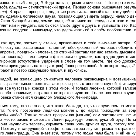
заясь в глыбы льда, // Вода плыла, гремя и коченея…” Повтор грамма
вода плыла
) — стилистический приём. Первая основа обозначает резул
ыла
). Вторая — процесс, следствие результата, новый этап, кажущийся
ть сделана логическая пауза, позволяющая увидеть борьбу, начало д
. Сила бьющей из-под земли воды, её количество переданы в тексте с
яет нам и увидеть, как бьются глыбы друг о друга, и услышать это. Ка
писание сведено к минимуму, что удерживать её в своём воображении н
.
как другие, жаться у стенки, приковывает к себе внимание автора. 
 поступок: разве может голодный, обескровленный человек победить 
апротив, поединок человека со стихией заставляет нас затаить дыхание
тся лесенка) — мы видим и физически ощущаем, как трудно двигаться
иррихии (отсутствие ударения в слове на том месте, где оно должно
ии приходились на концы строк): “наперерез пошёл // по корке льда, // 
грают и повтор сказуемого
пошёл
, и звукопись.
окадой, не желающего смириться человека закономерна и возвышенна.
о-выразительные средства, авторская речь становится скупой, фиксиру
а все чувства и краски в этом мире. И только лесенка, которой записа
особо значимым, выражает авторское чувство. Голос поэтессы звучит
ловека становится символом блокадного Ленинграда.
ься тому, кто не знает, что такое блокада, то, что случилось на мест
та: “к его прозрачной ледяной могиле // до марта приходили за вод
реды людей.
Только эпитет прозрачная (могила) сам заставляет нас и
 место: жизнь и смерть в Ленинграде идут рядом, рука об руку. Но с
ни научились терпеть, скрывать свою боль друг от друга, потому что
 Поэтому в следующей строфе голос автора звучит громко и страстно,
го ленинградца. Она знает
всё
, потому что
тоже там была,
и ей не ну