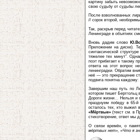
картину забыть невозможн
свою судьбу от судьбы ле
После взволнованных лирич
// сорок второй, необори
Так, раскрыв перед читат
Ленинграде в объятиях сме
Вновь дадим слово
Ю.Во
Приложении на диске). Т
синтаксической структур
тяжелее тех минут”. Одна
поэт прибегает к такому 
ответа на этот вопрос н
ленинградки. Обратим вним
неё — это прекращение ст
подвига понятна каждому: 
Завершим наш путь по Ле
котором пишет Берггольц 
Дороги жизни… Нельзя и п
празднуем победу в 65-й
осталось тех, кто выжил 
«Мёртвые»
(текст см. в 
стихотворение, ответ мы 
О связи времён, о памя
мёртвых нет», «Что я зна