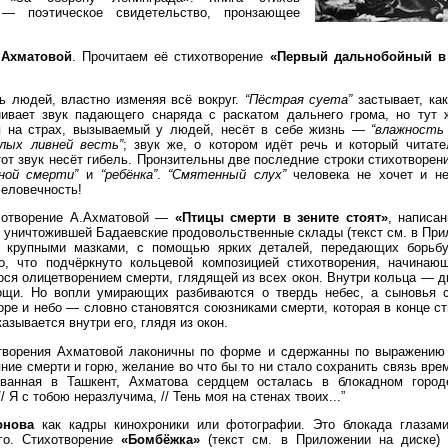
— поэтическое свидетельство, пронзающее
.Ахматовой
. Прочитаем её стихотворение
«Первый дальнобойный в
ь людей, властно изменяя всё вокруг.
“Пёстрая суета”
застывает, как
ивает звук падающего снаряда с раскатом дальнего грома, но тут 
ря на страх, вызываемый у людей, несёт в себе жизнь —
“влажность 
ёлых ливней весть”
; звук же, о котором идёт речь и который читат
тот звук несёт гибель. Пронзительны две последние строки стихотворен
шной смерти”
и
“ребёнка”
.
“Смятенный слух”
человека не хочет и н
человечность!
хотворение А.Ахма­товой —
«Птицы смерти в зените стоят»
, написан
 уничтожившей Бадаевские продовольственные скла­ды (текст см. в При
й крупными мазками, с помощью ярких деталей, передающих борьбу
о, что подчёркнуто кольцевой композицией стихотворения, начинаю
ся олицетворением смерти, глядящей из всех окон. Внутри кольца —
щи. Но вопли умирающих разбиваются о твердь небес, а сыновья с
е и небо — словно становятся союзниками смерти, которая в конце ст
азывается внутри его, глядя из окон.
творения Ахматовой лаконичны по форме и сдержанны по выражению ч
ние смерти и горю, желание во что бы то ни стало сохранить связь вре
ованная в Ташкент, Ахматова сердцем осталась в блокадном город
 Я с тобою неразлучима, // Тень моя на стенах твоих...”
онова
как кадры кинохроники или фотографии. Это блокада глазам
го. Стихотворение
«Бомбёжка»
(текст см. в Приложении на диске)