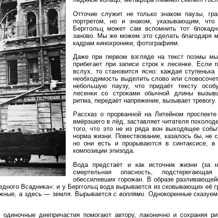
Отточие служит не только знаком паузы, гр
портретом, но и знаком, указывающим, что
Берггольц может сам вспомнить тот блокадн
заново. Мы же можем это сделать благодаря 
кадрам кинохроники, фотографиям.
Даже при первом взгляде на текст поэмы мы
прибегает при записи строк к лесенке. Если п
вслух, то становится ясно: каждая ступенька
необходимость выделить слово или словосоче
небольшую паузу, что придаёт тексту особ
лесенки со строками обычной длины вызыва
ритма, передаёт напряжение, вызывает тревогу.
Рассказ о прорванной на Литейном проспекте
вмёрзшего в лёд, заставляет читателя похолоде
того, что это не из ряда вон выходящее собы
норма жизни. Повествование, казалось бы, не 
но они есть и прорываются в синтаксисе, в 
композиции эпизода.
Вода предстаёт и как источник жизни (за н
смертельная опасность, подстерегающа
обессилевших горожан. В образе разливающей
едного Всадника»: и у Берггольц вода вырывается из сковывающих её г
ежные, а здесь — земля. Вырывается
с воплями
. Однокоренные сказуем
 оди­ночные деепри­частия помогают автору, лаконично и сохраняя р