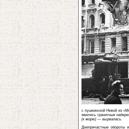
с пушкинской Невой из «М
явились гранитные набер
(к морю) — вырвалась.
Деепричастные оборо­ты и