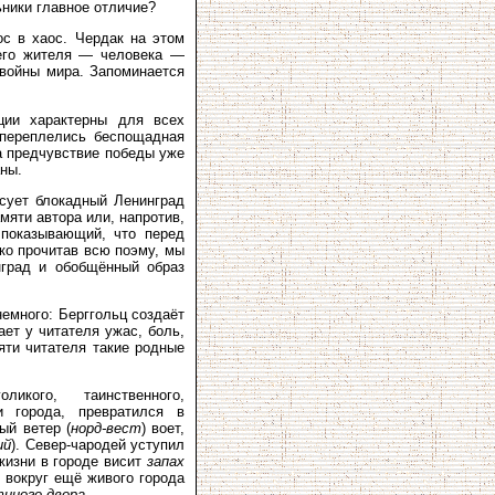
ьники главное отличие?
с в хаос. Чердак на этом
 его жителя — человека —
 войны мира. Запоминается
ции характерны для всех
 переплелись беспощадная
а предчувствие победы уже
аны.
исует блокадный Ленинград
мяти автора или, напротив,
 показывающий, что перед
ько прочитав всю поэму, мы
нград и обобщённый образ
немного: Берггольц создаёт
ет у читателя ужас, боль,
яти читателя такие родные
икого, таинственного,
и города, превратился в
ый ветер (
норд-вест
) воет,
ий
). Север-чародей уступил
изни в городе висит
запах
 вокруг ещё живого города
иного двора
.