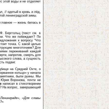
ус
этой воды и не отделяет
, // одетый в кровь и лёд,
той ленинградской зимы.
е главное — жизнь билась в
Ф. Бер­ггольц (текст см. в
ни. Что же побеждает? По
едложения к вопросу “Что
стоит точка. С какой целью
нструкцию многоточием? Для
ниями переживаний каждой
ерти, напротив, смерть для
высокого слова, а сущность
ть подвиг.
дбище на Средней Охте, о
орванное кольцо» у начала
памятники, были руины. Мы
 Юрия Воронова, почти не
в
написал в стихотворении
и? На вопрос, завершающий
 Ленинграде», «Для славы
?».