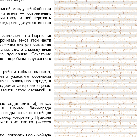
аницей между обобщённым
 читатель — современник
ый город и всё пережить
мемуарам, документальным
 замечаем, что Берггольц
рочитать текст этой части
 лесенки диктует читателю
тание, сделать между ними
ую пульсацию. Сочетание
ет перебивы внутреннего
 трубе и гибели человека,
ть от ужаса и от осознания
тие в блокадном городе, а
содержит авторских оценок,
записи строк лесенкой, в
ею ходят жители), и как
я в зимнем Ленинграде
ся воды есть что-то общее
раниц, которыми у Пушкина
ые в этих текстах:
рвалася
итм, показать необычайную