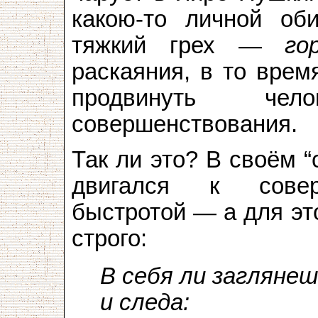
какою-то личной об
тяжкий грех —
го
раскаяния, в то вре
продвинуть че
совершенствования.
Так ли это? В своём 
двигался к совер
быстротой — а для эт
строго:
В себя ли загляне
и следа: