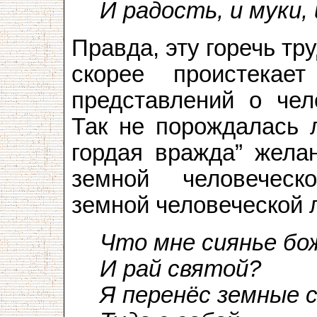
И радость, и муки,
Правда, эту горечь тр
скорее проистекае
представлений о чел
Так не порождалась 
гордая вражда” жела
земной человеческо
земной человеческой
Что мне сиянье бо
И рай святой?
Я перенёс земные 