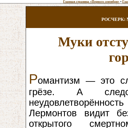
Главная страница «Первого сентября»
•
Гла
РОСЧЕРК:
Муки отсту
го
Р
омантизм — это с
грёзе. А следо
неудовлетворённо
Лермонтов видит без
открытого смертн