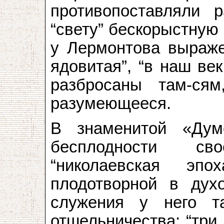
противопоставляли 
“свету” бескорыстную
у Лермонтова выраже
ядовитая”, “в наш ве
разбросаны там-ся
разумеющееся.
В знаменитой «Дум
бесплодности св
“николаевская эп
плодотворной в дух
служения у него т
отшельничества: “три