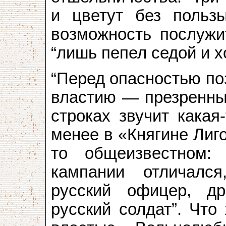
и цветут без польз
возможность послужи
“лишь пепел седой и х
“Перед опасностью по
властию — презренны
строках звучит какая
менее в «Княгине Лиго
то общеизвестном:
кампании отличался
русский офицер, др
русский солдат”. Что