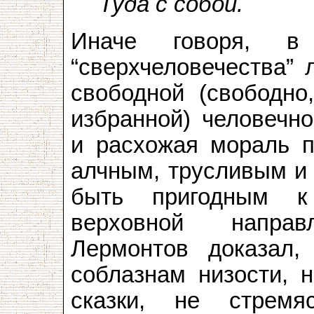
Туда с собой.
Иначе говоря, в 
“сверхчеловечества” 
свободной (свободно
избранной) человечн
и расхожая мораль п
алчным, трусливым и
быть пригодным к
верховной напра
Лермонтов доказал,
соблазнам низости, 
сказки, не стремя