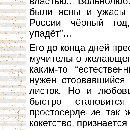
властью... Вольнолюб
были ясны и ужасы р
России чёрный год
упадёт”…
Его до конца дней пр
мучительно желающег
каким-то “естестве
нужен оторвавшийся 
листок. Но и любовь
быстро становитс
простосердечие так ж
кокетство, признаётся