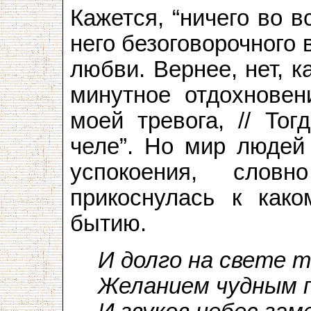
Кажется, “ничего во в
него безоговорочного
любви. Вернее, нет, к
минутное отдохновен
моей тревога, // То
челе”. Но мир людей 
успокоения, слов
прикоснулась к каком
бытию.
И долго на свете т
Желанием чудным п