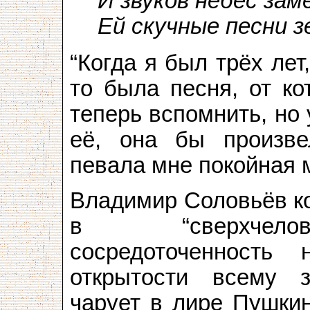
И звуков небес зам
Ей скучные песни з
“Когда я был трёх ле
то была песня, от ко
теперь вспомнить, но 
её, она бы произве
певала мне покойная 
Владимир Соловьёв ко
в “сверхчелов
сосредоточенность
открытости всему з
чарует в лире Пушкин