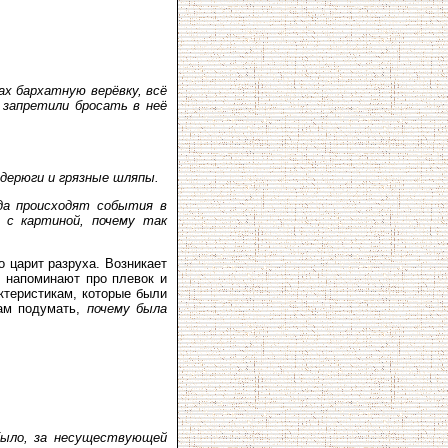
ах бархатную верёвку, всё
 запретили бросать в неё
 дерюги и грязные шляпы.
да происходят события в
 с картиной, почему так
 царит разруха. Возникает
и напоминают про плевок и
ктеристикам, которые были
кам подумать,
почему была
 было, за несуществующей