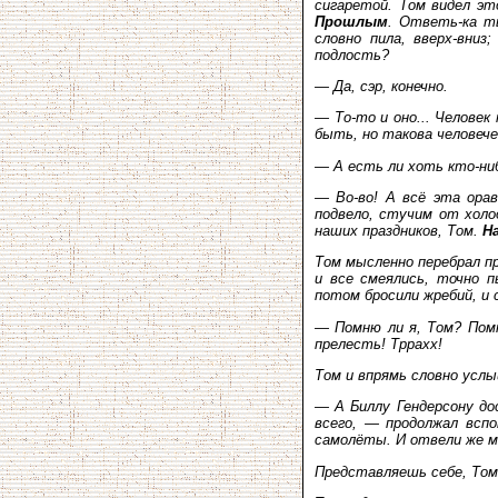
сигаретой. Том видел эт
Прошлым
. Ответь-ка т
словно пила, вверх-вниз
подлость?
— Да, сэр, конечно.
— То-то и оно... Человек
быть, но такова человече
— А есть ли хоть кто-ниб
— Во-во! А всё эта ора
подвело, стучим от холо
наших праздников, Том.
Н
Том мысленно перебрал пр
и все смеялись, точно п
потом бросили жребий, и 
— Помню ли я, Том? Помн
прелесть! Тррахх!
Том и впрямь словно усл
— А Биллу Гендерсону до
всего, — продолжал всп
самолёты. И отвели же м
Представляешь себе, Том