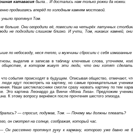
ошная катавасия
была... И достались нам только рожки да ножки.
енно продвигаясь вперёд по холодным камням мостовой.
 уныло протянул Том.
не больше. Они огородили её, повесили на четырёх латунных столбик
юди не подходили слишком близко. И учти, Том, никаких камней, они
ыше по небосводу, неся тепло, и мужчины сбросили с себя измазанные
гнозы, выделив и записав в таблицу ключевые слова, уточняем,
ког
б обществе, в котором живут эти люди, что они хотят сделать
 что события происходят в будущем. Описывая общество, отмечают, что
о люди идут посмотреть на картину, но самые проницательные ученик
ения. Наши шестиклассники смогли сразу назвать картину по тем хара
ке. Это картина Леонардо да Винчи «Мона Лиза». Предложим учени
ина.
К этому вопросу вернёмся после прочтения шестого эпизода.
брались? — спросил, подумав, Том. — Почему мы должны плевать?
него, он смотрел на солнце, соображая, который час.
 — Он рассеянно протянул руку к карману, которого уже давно не