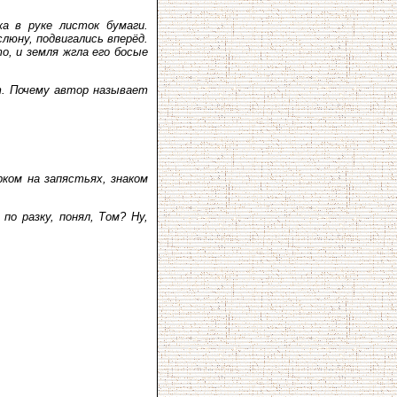
жа в руке листок бумаги.
люну, подвигались вперёд.
о, и земля жгла его босые
т. Почему автор называет
ком на запястьях, знаком
о разку, понял, Том? Ну,