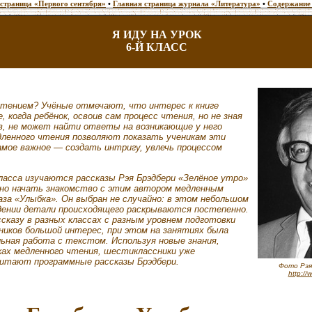
 страница «Первого сентября»
•
Главная страница журнала «Литература»
•
Содержание
Я ИДУ НА УРОК
6-Й КЛАСС
чтением? Учёные отмечают, что интерес к книге
 когда ребёнок, освоив сам процесс чтения, но не зная
в, не может найти ответы на возникающие у него
дленного чтения позволяют показать ученикам эти
мое важное — создать интригу, увлечь процессом
класса изучаются рассказы Рэя Брэдбери «Зелёное утро»
жно начать знакомство с этим автором медленным
аза «Улыбка». Он выбран не случайно: в этом небольшом
дении детали происходящего раскрываются постепенно.
ссказу в разных классах с разным уровнем подготовки
еников большой интерес, при этом на занятиях была
ная работа с текстом. Используя новые знания,
ках медленного чтения, шестиклассники уже
итают программные рассказы Брэдбери.
Фото Рэя
http:/