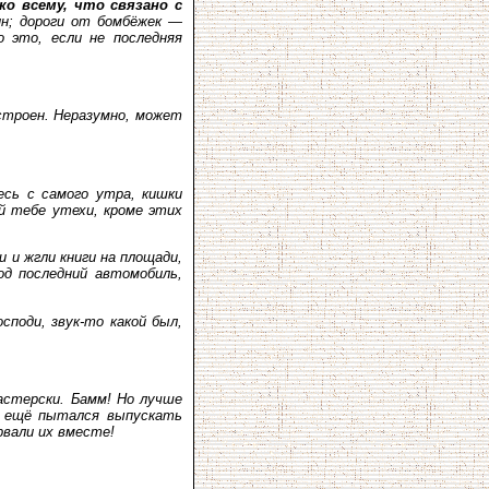
ко всему, что связано с
ин; дороги от бомбёжек —
о это, если не последняя
устроен. Неразумно, может
есь с самого утра, кишки
й тебе утехи, кроме этих
и и жгли книги на площади,
од последний автомобиль,
поди, звук-то какой был,
астерски. Бамм! Но лучше
й ещё пытался выпускать
рвали их вместе!