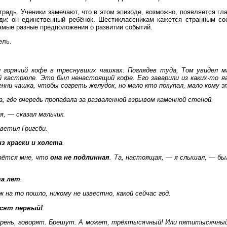
традь. Ученики замечают, что в этом эпизоде, возможно, появляется гл
реди: он единственный ребёнок. Шестиклассникам кажется странным с
самые разные предположения о развитии событий.
ель.
 горячий кофе в треснувших чашках. Поглядев туда, Том увидел м
й кастрюле. Это был ненастоящий кофе. Его заварили из каких-то яг
пенни чашка, чтобы согреть желудок, но мало кто покупал, мало кому э
, где очередь пропадала за разваленной взрывом каменной стеной.
, — сказал мальчик.
ветил Григсби.
из краски и холста
.
аётся мне, что
она не подлинная
. Та, настоящая, — я слышал, — б
а лет
.
ж на то пошло, никому не известно, какой сейчас год.
сят первый!
арень, говорят. Брешут. А может, трёхтысячный! Или пятитысячны