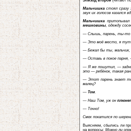
Эпизод второй
(читают по
Мальчишка
стоял сразу 
звук их голосов казался в
Мальчишка
притопывал 
мешковины
, одежду сос
— Слышь, парень, ты-то ч
— Это моё место, я тут 
— Бежал бы ты, мальчик,
— Оставь в покое парня, 
— Я же пошутил, — задни
это — ребёнок, такая рань
— Этот парень знает т
малец?
—
Том
.
— Наш Том, уж он
плюне
— Точно!
Смех покатился по шерен
Выясняем, сбылись ли про
на вопросы:
Можно ли опр