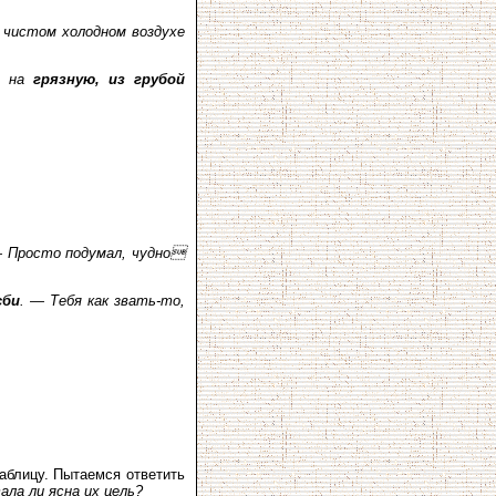
 чистом холодном воздухе
о на
грязную, из грубой
— Просто подумал, чудно
сби
. — Тебя как звать-то,
аблицу. Пытаемся ответить
ала ли ясна их цель?