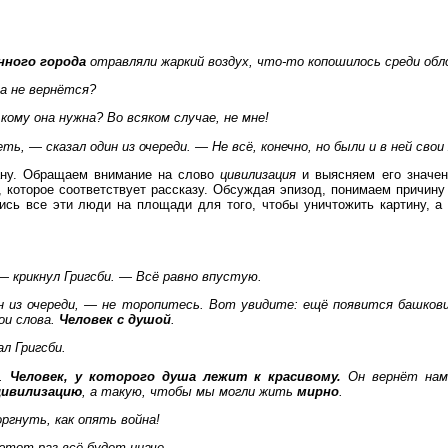
нного города
отравляли жаркий воздух, что-то копошилось среди обл
а не вернётся?
 кому она нужна? Во всяком случае, не мне!
ь, — сказал один из очереди. — Не всё, конечно, но были и в ней свои
ану. Обращаем внимание на слово
цивилизация
и выясняем его значен
 которое соответствует рассказу. Обсуждая эпизод, понимаем причину
ись все эти люди на площади для того, чтобы уничтожить картину, а
— крикнул Григсби. — Всё равно впустую.
 из очереди, — не торопитесь. Вот увидите: ещё появится башков
ои слова.
Человек с душой
.
л Григсби.
я.
Человек, у которого душа лежит к красивому.
Он вернёт нам
цивилизацию
, а такую, чтобы мы могли жить
мирно
.
ргнуть, как опять война!
этот раз всё будет иначе.