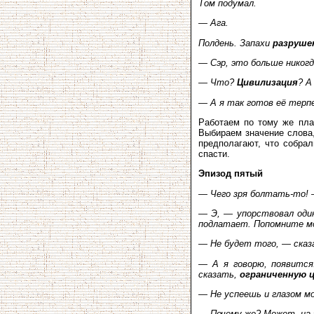
Том подумал.
— Ага.
Полдень. Запахи
разруше
— Сэр, это больше никогд
— Что?
Цивилизация
? А
— А я так готов её терпет
Работаем по тому же пл
Выбираем значение слова,
предполагают, что собрал
спасти.
Эпизод пятый
— Чего зря болтать-то! 
— Э, — упорствовал один
подлатает. Попомните м
— Не будет того, — сказа
— А я говорю, появитс
сказать,
ограниченную 
— Не успеешь и глазом мо
— Почему же? Может, на 