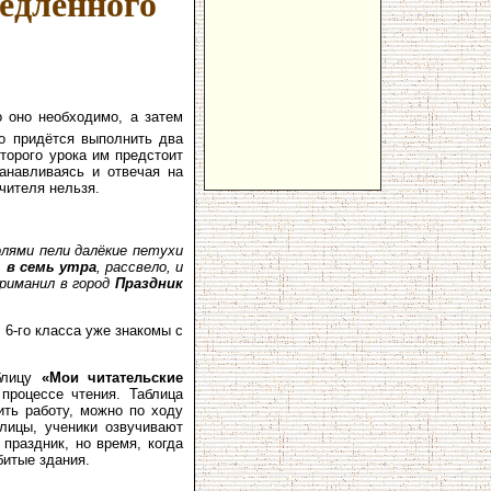
едленного
 оно необходимо, а затем
го придётся выполнить два
второго урока им предстоит
танавливаясь и отвечая на
чителя нельзя.
олями пели далёкие петухи
,
в семь утра
, рассвело, и
приманил в город
Праздник
 6-го класса уже знакомы с
аблицу
«Мои читательские
процессе чтения. Таблица
ить работу, можно по ходу
лицы, ученики озвучивают
 праздник, но время, когда
битые здания.