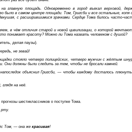
 на главную площадь. Одновременно в город въехал верховой, дер
 было в самом центре площади. Том, Григсби и все остальные, копя с
двкушая, с расширившимися зрачками. Сердце Тома билось часто-част
няем,
в чём отличия старой и новой цивилизации, о которой мечтаю
 кто понимает красоту? Можно ли Тома назвать человеком с душой?
читель, делая паузы).
ередь, не зевай!
ощадки стояло четверо полицейских, четверо мужчин с жёлтым шнур
и. Они должны были следить за тем, чтобы не бросали камней.
апоследок объяснил Григсби, — чтобы каждому досталось плюнуть п
 глядя на неё.
прогнозы шестиклассников о поступке Тома.
 рту.
ёс Том, — она же
красивая
!