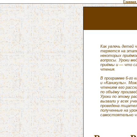
Главная
Как увлечь детей 
теряется на этапе,
некоторых приёмо
вопросы. Уроки ме
приёмы и — что са
чтения.
В программе 6-го 
и «Каникулы». Мо
чтением его расск
по объёму произве
Уроки по этому ра
вызвали у всех уч
проведена тщатель
полученные на уро
самостоятельно ч