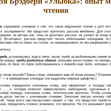
Рэя Брэдбери «Улыбка»: опыт м
чтения
а
спрашиваю учеников о том, что такое медленное чтение и для чего
 в эксперименте. Им предстоит прочитать рассказ
медленно
. Для это
звания, ни автора они, пока не дочитают рассказ, не узнают (в конце 
).
Во-вторых
, рассказ предстоит читать небольшими эпизодами, ос
ентами текста лежат на столах, но переворачивать их без разрешения у
читель).
ередь
установилась ещё в пять часов, когда за выбеленными инеем п
гда вокруг,
среди разбитых зданий
, клочьями висел туман, но теперь
роги по двое, по трое подстраивались к очереди ещё люди, которых 
в этом эпизоде? Какие слова, помогают вам об этом узнать?
(Ученики
а” — в приведённых эпизодах они выделены жирным шрифтом.)
ассники определили ключевые слова, они оформляют в тетради т
у ____»
, которая позволит зафиксировать наблюдения, сделанные в 
 номер эпизода, ключевые слова, читательские прогнозы. Чтобы ускор
а доску листки с ключевыми словами. Заполнив третью колонку таб
ий. Чаще всего шестиклассники говорят о том, что предстоит какой-то
каза, определить сложно, возможно, это прошлое. На это указывают раз