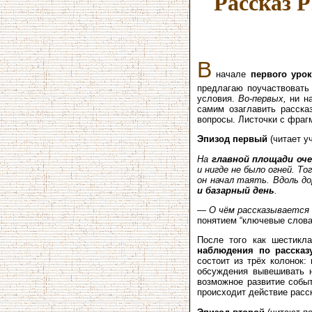
Рассказ 
В
начале
первого урок
предлагаю поучаствовать
условия.
Во-первых,
ни на
самим озаглавить рассказ
вопросы. Листочки с фрагм
Эпизод первый
(читает у
На
главной площади оч
и нигде не было огней. То
он начал таять. Вдоль до
и базарный день
.
—
О чём рассказывается 
понятием “ключевые слов
После того как шестикл
наблюдения по рассказ
состоит из трёх колонок:
обсуждения вывешивать н
возможное развитие событ
происходит действие расс