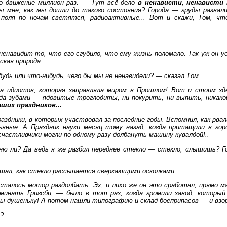
о движение миллион раз. — Тут всё дело
в ненависти, ненависти 
ы мне, как мы дошли до такого состояния? Города — груды развал
; поля по ночам светятся, радиоактивные... Вот и скажи, Том, чт
 ненавидит то, что его сгубило, что ему жизнь поломало. Так уж он 
ская природа.
удь или что-нибудь, чего бы мы не ненавидели? — сказал Том.
ва идиотов, которая заправляла миром в Прошлом! Вот и стоим зд
да зубами — ядовитые троглодиты, ни покурить, ни выпить, никако
аших праздников...
аздники, в которых участвовал за последние годы. Вспомнил, как рвал
ьяные. А Праздник науки месяц тому назад, когда притащили в гор
счастливчики могли по одному разу долбануть машину кувалдой!..
ю ли? Да ведь я же разбил переднее стекло — стекло, слышишь? Гос
ышал, как стекло рассыпается сверкающими осколками.
сталось мотор раздолбать. Эх, и лихо же он это сработал, прямо м
оминать Григсби, — было в тот раз, когда громили завод, которы
ы душеньку! А потом нашли типографию и склад боеприпасов — и взо
?