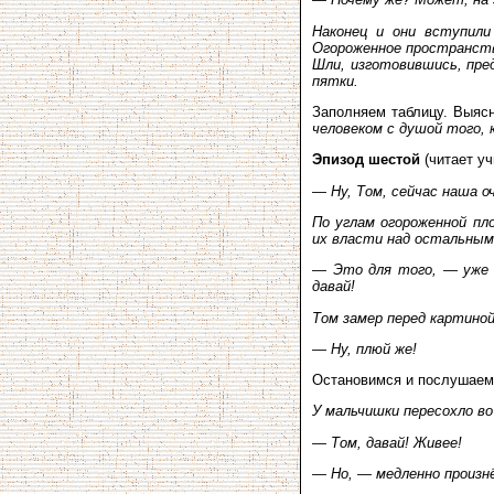
Наконец и они вступили
Огороженное пространство
Шли, изготовившись, пре
пятки.
Заполняем таблицу. Выяс
человеком с душой того,
Эпизод шестой
(читает у
— Ну, Том, сейчас наша оч
По углам огороженной пл
их власти над остальным
— Это для того, — уже н
давай!
Том замер перед картиной,
— Ну, плюй же!
Остановимся и послушаем 
У мальчишки пересохло во
— Том, давай! Живее!
— Но, — медленно произн