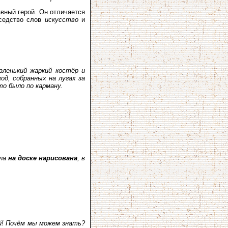
авный герой. Он отличается
оседство слов
искусство
и
аленький жаркий костёр и
од, собранных на лугах за
то было по карману.
ыла
на доске нарисована
, в
й! Почём мы можем знать?