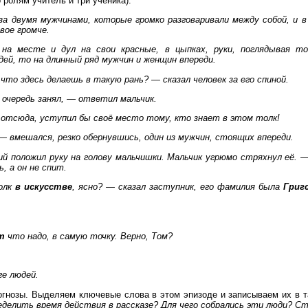
 ролям учитель и три ученика).
за двумя мужчинами, которые громко разговаривали между собой, и в
двое громче.
на месте и дул на свои красные, в цыпках, руки, поглядывая т
едей, то на длинный ряд мужчин и женщин впереди.
то здесь делаешь в такую рань? — сказал человек за его спиной.
очередь занял, — ответил мальчик.
 отсюда, уступил бы своё место тому, кто знает в этом толк!
— вмешался, резко обернувшись, один из мужчин, стоящих впереди.
й положил руку на голову мальчишки. Мальчик угрюмо стряхнул её. 
, а он не спит.
олк
в искусстве
, ясно? — сказал заступник, его фамилия была
Григ
т
что надо, в самую точку. Верно, Том?
ге людей.
гнозы. Выделяем ключевые слова в этом эпизоде и записываем их в т
еделить время действия в рассказе? Для чего собрались эти люди? Ст