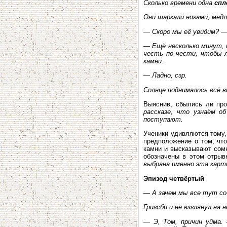
Сколько времени одна
спл
Они шаркали ногами, медл
— Скоро мы её увидим? —
— Ещё несколько минут, 
честь по чести, чтобы л
камни.
— Ладно, сэр.
Солнце поднималось всё в
Выяснив, сбылись ли про
рассказе, что узнаём о
поступают.
Ученики удивляются тому,
предположение о том, чт
камни и высказывают сомн
обозначены в этом отрыв
выбрана именно эта карт
Эпизод четвёртый
— А зачем мы все тут со
Григсби и не взглянул на 
— Э, Том, причин уйма.