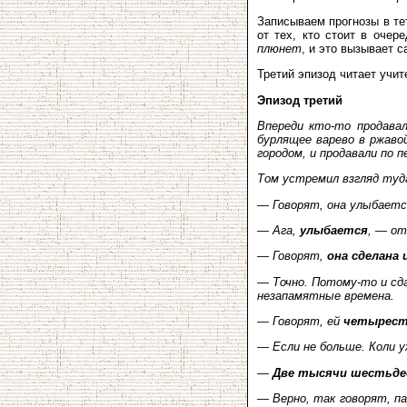
Записываем прогнозы в те
от тех, кто стоит в оче
плюнет
, и это вызывает 
Третий эпизод читает учит
Эпизод третий
Впереди кто-то продавал
бурлящее варево в ржаво
городом, и продавали по 
Том устремил взгляд туда
— Говорят, она улыбается
— Ага,
улыбается
, — от
— Говорят,
она сделана 
— Точно. Потому-то и сд
незапамятные времена.
— Говорят, ей
четырест
— Если не больше. Коли у
—
Две тысячи шестьде
— Верно, так говорят, п