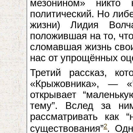
мезонином» никто 
политический. Но либ
жизни) Лидия Волч
положившая на то, что
сломавшая жизнь свои
нас от упрощённых оц
Третий рассказ, кот
«Крыжовника», — «
открывает “маленьку
тему”. Вслед за ни
рассматривать как “
2
существования”
. Од