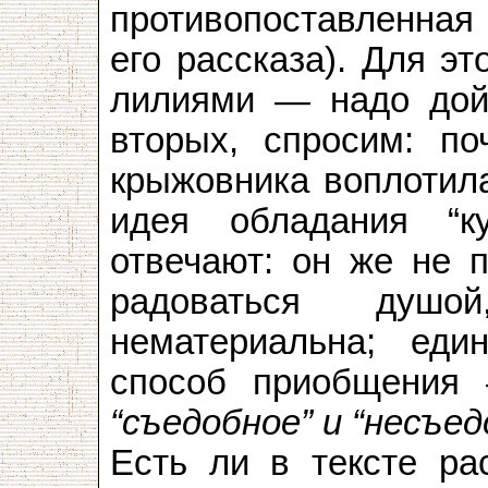
противопоставленная
его рассказа). Для эт
лилиями — надо дойт
вторых, спросим: по
крыжовника воплотил
идея обладания “к
отвечают: он же не п
радоваться душ
нематериальна; еди
способ приобщения 
“съедобное” и “несъед
Есть ли в тексте ра