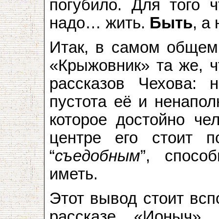
погубило. Для того 
надо… жить.
Быть
, а
Итак, в самом общем
«Крыжовник» та же, ч
рассказов Чехова: н
пустота её и ненапол
которое достойно че
центре его стоит п
“
съедобным
”, спосо
иметь.
Этот вывод стоит всп
рассказе «Ионыч».