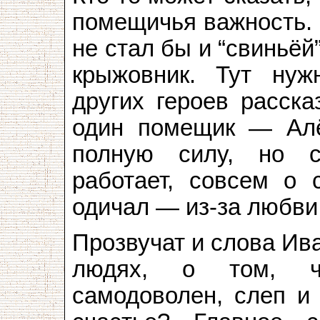
помещичья важность.
не стал бы и “свиньёй
крыжовник. Тут нуж
других героев расска
один помещик — Алё
полную силу, но с
работает, совсем о 
одичал — из-за любв
Прозвучат и слова Ив
людях, о том, чт
самодоволен, слеп и 