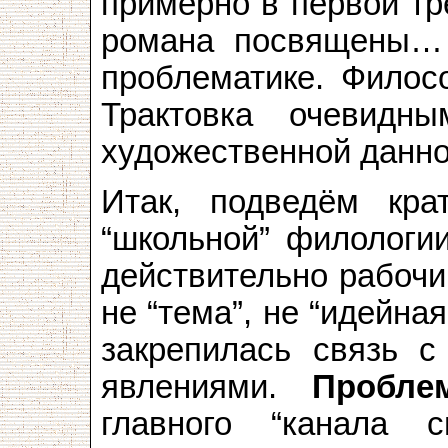
примерно в первой тр
романа посвящены… в
проблематике. Филосо
Трактовка очевидн
художественной данно
Итак, подведём кра
“школьной” филологи
действительно рабоч
не “тема”, не “идейна
закрепилась связь с
явлениями.
Пробле
главного “канала