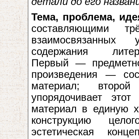
детали до его назва
Тема, проблема, иде
составляющими тр
взаимосвязанных у
содержания литер
Первый — предметно
произведения — сос
материал; втор
упорядочивает это
материал в единую х
конструкцию цело
эстетическая кон