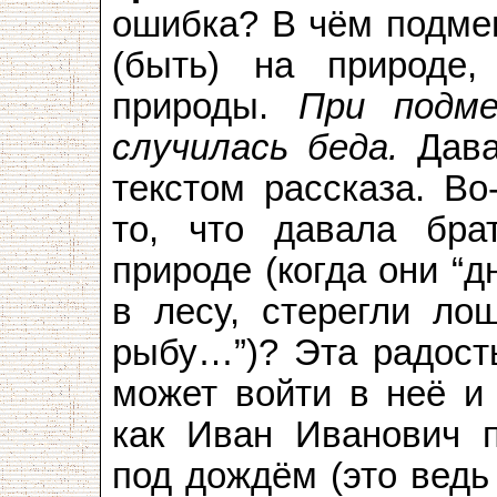
ошибка? В чём подме
(быть) на природ
природы.
При подме
случилась беда.
Дава
текстом рассказа. Во
то, что давала бра
природе (когда они “д
в лесу, стерегли ло
рыбу…”)? Эта радость
может войти в неё и
как Иван Иванович п
под дождём (это ведь