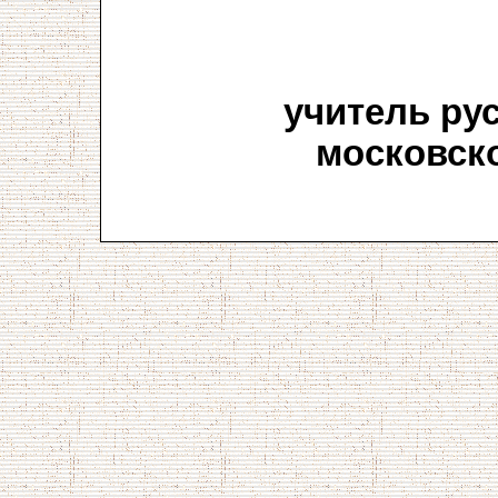
учитель ру
московско