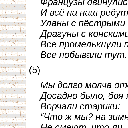
Французы двинулись
И всё на наш редут
Уланы с пёстрыми 
Драгуны с конским
Все промелькнули 
Все побывали тут.
(5)
Мы долго молча от
Досадно было, боя 
Ворчали старики:
“Что ж мы? на зим
Не смеют, что ли,