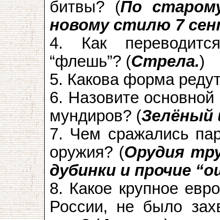
битвы? (
По старом
новому стилю 7 сен
4. Как переводитс
“флешь”? (
Стрела.
)
5. Какова форма редут
6. Назовите основной
мундиров? (
Зелёный 
7. Чем сражались пар
оружия? (
Орудия тру
дубинки и прочие “
8. Какое крупное евр
России, не было зах