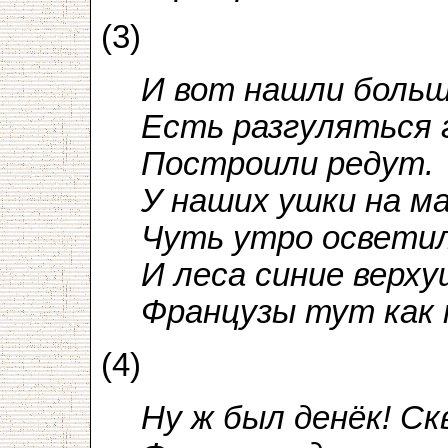
(3)
И вот нашли больш
Есть разгуляться г
Построили редут.
У наших ушки на м
Чуть утро освети
И леса синие верх
Французы тут как
(4)
Ну ж был денёк! С