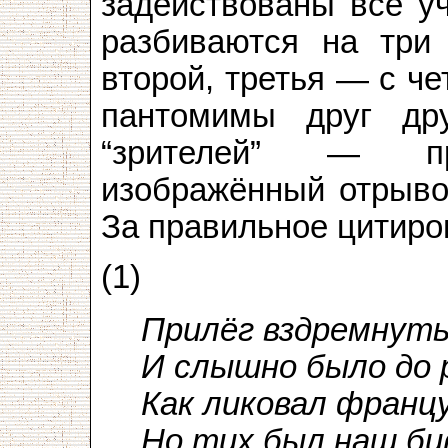
задействованы все у
разбиваются на три 
второй, третья — с че
пантомимы друг дру
“зрителей” — пра
изображённый отрыво
За правильное цитиро
(1)
Прилёг вздремнуть
И слышно было до 
Как ликовал францу
Но тих был наш б