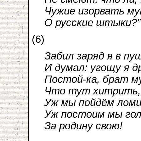
Чужие изорвать м
О русские штыки?”
(6)
Забил заряд я в пу
И думал: угощу я д
Постой-ка, брат м
Что тут хитрить, 
Уж мы пойдём лом
Уж постоим мы го
За родину свою!