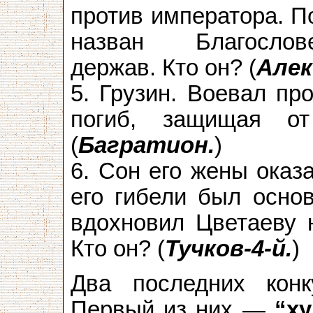
против императора. П
назван Благослов
держав. Кто он? (
Алек
5. Грузин. Воевал пр
погиб, защищая о
(
Багратион.
)
6. Сон его жены оказ
его гибели был основ
вдохновил Цветаеву н
Кто он? (
Тучков-4-й.
)
Два последних кон
Первый из них —
“х