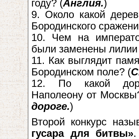
году? (
Англия.
)
9. Около какой дере
Бородинского сражени
10. Чем на императ
были заменены лилии 
11. Как выглядит пам
Бородинском поле? (
С
12. По какой дор
Наполеону от Москвы?
дороге.
)
Второй конкурс назы
гусара для битвы»