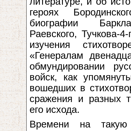
литературе, и об ист
героях Бородинск
биографии Барклая
Раевского, Тучкова-4
изучения стихотво
«Генералам двенадца
обмундировании рус
войск, как упомянут
вошедших в стихотвор
сражения и разных т
его исхода.
Времени на такую 