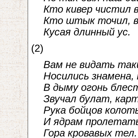
Кто кивер чистил 
Кто штык точил, в
Кусая длинный ус.
(2)
Вам не видать таки
Носились знамена, 
В дыму огонь блес
Звучал булат, карт
Рука бойцов колот
И ядрам пролетат
Гора кровавых тел.