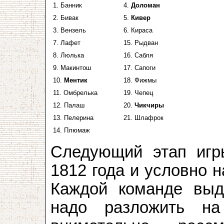
1. Банник
4.
Доломан
2. Бивак
5.
Кивер
3. Вензель
6. Кираса
7. Лафет
15. Рыдван
8. Люлька
16. Сабля
9. Макинтош
17. Сапоги
10.
Ментик
18. Фижмы
11. Омбрелька
19. Чепец
12. Палаш
20.
Чикчиры
13. Пелерина
21. Шлафрок
14. Плюмаж
Следующий этап игр
1812 года и условно 
Каждой команде выд
надо разложить н