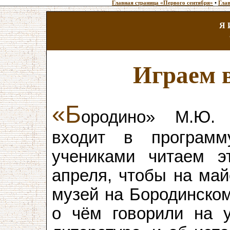
Главная страница «Первого сентября»
•
Глав
Я 
Играем 
«Б
ородино» М.Ю. 
входит в програм
учениками читаем э
апреля, чтобы на май
музей на Бородинском
о чём говорили на 