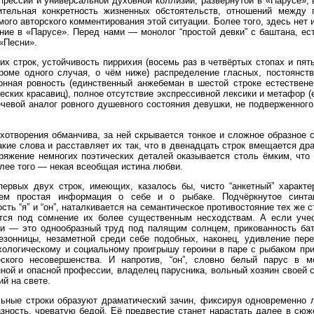
прессии и универсальной духовной коллизии, развёрнутой в «Парусе», 
ительная конкретность жизненных обстоятельств, отношений между 
мого авторского комментирования этой ситуации. Более того, здесь нет и
ние в «Парусе». Перед нами — монолог “простой девки” с баштана, ес
 «Песни».
х строк, устойчивость пиррихия (восемь раз в четвёртых стопах и пять
кроме одного случая, о чём ниже) распределение гласных, постоянст
онная ровность (единственный анжебеман в шестой строке естествене
еских красавиц), полное отсутствие экспрессивной лексики и метафор 
ечевой аналог ровного душевного состояния девушки, не подверженног
хотворения обманчива, за ней скрывается тонкое и сложное образное 
акие слова и расставляет их так, что в двенадцать строк вмещается д
яжение немногих поэтических деталей оказывается столь ёмким, что 
олее того — некая всеобщая истина любви.
первых двух строк, имеющих, казалось бы, чисто “анкетный” характе
ем простая информация о себе и о рыбаке. Подчёркнутое синтак
ь “я” и “он”, наталкивается на семантическое противостояние тех же с
ится под сомнение их более существенным несходствам. А если учес
ки — это однообразный труд под палящим солнцем, прикованность бат
езонницы, незаметной среди себе подобных, наконец, удивление пере
ихологическому и социальному проигрышу героини в паре с рыбаком при
ского несовершенства. И напротив, “он”, словно белый парус в м
ной и опасной профессии, владелец парусника, вольный хозяин своей с
й на свете.
льные строки образуют драматический зачин, фиксируя одновременно 
зность, чреватую бедой. Её предвестие станет нарастать далее в сюже