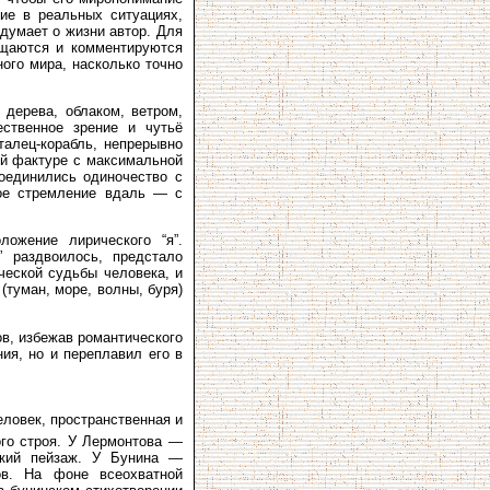
ие в реальных ситуациях,
 думает о жизни автор. Для
ещаются и комментируются
ого мира, насколько точно
дерева, облаком, ветром,
ственное зрение и чутьё
алец-корабль, непрерывно
ой фактуре с максимальной
оединились одиночество с
ное стремление вдаль — с
ожение лирического “я”.
” раздвоилось, предстало
ческой судьбы человека, и
туман, море, волны, буря)
в, избежав романтического
ия, но и переплавил его в
ловек, пространственная и
ого строя. У Лермонтова —
еский пейзаж. У Бунина —
нов. На фоне всеохватной