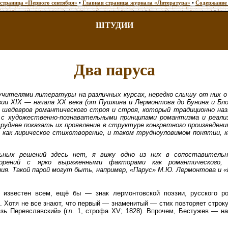
 страница «Первого сентября»
•
Главная страница журнала «Литература»
•
Содержание
ШТУДИИ
Два паруса
учителями литературы на различных курсах, нередко слышу от них о 
эзии XIX — начала ХХ века (от Пушкина и Лермонтова до Бунина и Бл
 шедевров романтического строя и строя, который традиционно на
 с художественно-познавательными принципами романтизма и реали
труднее показать их проявление в структуре конкретного произведения
 как лирическое стихотворение, и таком трудноуловимом понятии, к
ьных решений здесь нет, я вижу одно из них в сопоставительн
орений с ярко выраженными факторами как романтического, 
ия. Такой парой могут быть, например, «Парус» М.Ю. Лермонтова и «П
 известен всем, ещё бы — знак лермонтовской поэзии, русского р
. Хотя не все знают, что первый — знаменитый — стих повторяет строк
зь Переяславский» (гл. 1, строфа XV; 1828). Впрочем, Бестужев — н