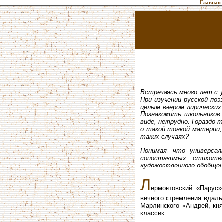
Главная
Встречаясь много лет с 
При изучении русской по
целым веером лирических
Познакомить школьников
виде, нетрудно. Гораздо 
о такой тонкой материи,
таких случаях?
Понимая, что универсал
сопоставимых стихотв
художественного обобщен
Л
ермонтовский «Парус»
вечного стремления вдаль
Марлинского «Андрей, кня
классик.