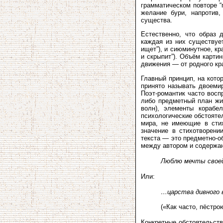
грамматическом повторе “
желание бури, напротив
существа.
Естественно, что образ 
каждая из них существуе
ищет”), и сиюминутное, кра
и скрыпит”). Объём карти
движения — от родного кра
Главный принцип, на кото
принято называть двоемир
Поэт-романтик часто восп
либо предметный план жиз
волн), элементы корабел
психологические обстояте
мира, не имеющие в стих
значение в стихотворени
текста — это предметно-о
между автором и содержан
Люблю мечты своей 
Или:
…царства дивного 
(«Как часто, пёстр
Конкретные обстоятельств