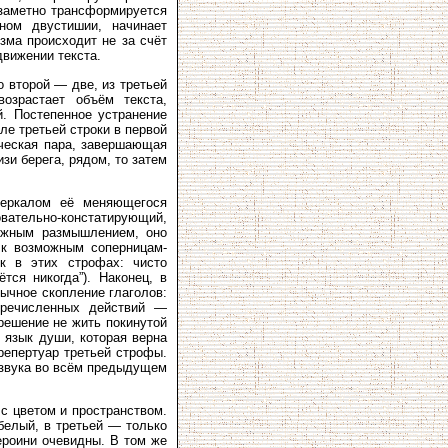
езаметно трансформируется
ном двустишии, начинает
зма происходит не за счёт
движении текста.
о второй — две, из третьей
озрастает объём текста,
й. Постепенное устранение
але третьей строки в первой
ическая пара, завершающая
зи берега, рядом, то затем
зеркалом её меняющегося
овательно-констатирующий,
вожным размышлением, оно
 к возможным соперницам-
к в этих строфах: чисто
тся никогда”). Наконец, в
ычное скопление глаголов:
еречисленных действий —
решение не жить покинутой
 язык души, которая верна
репертуар третьей строфы.
о звука во всём предыдущем
 с цветом и пространством.
белый, в третьей — только
ероини очевидны. В том же