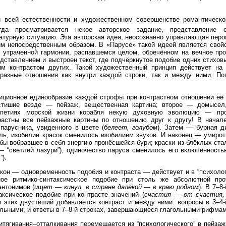
и всей естественности и художественном совершенстве романтическо
да просматривается некое авторское задание, представление о
атурную ситуацию. Эта авторская идея, неосознанно управляющая пером
ым непосредственным образом. В «Парусе» такой идеей является свой
 утраченной гармонии, распавшемся целом, обречённом на вечное про
едставлением и выстроен текст, где подчёркнутое подобие одних стихо
м контрастом других. Такой художественный принцип действует на 
бразные отношения как внутри каждой строки, так и между ними. По
иционное единообразие каждой строфы при контрастном отношении её 
стишие везде — пейзаж, вещественная картина; второе — домысел,
ипетиях морской жизни корабля некую духовную эволюцию — про
астны все пейзажные картины по отношению друг к другу! В начал
парусника, увиденного в цвете (
белеет, голубом
). Затем — бурная д
ь, изобилие красок сменилось изобилием звуков. И наконец — умирот
 бы вобравшее в себя энергию пронёсшейся бури; краски из блёклых ст
— “светлей лазури”), одиночество паруса сменилось его включённост
).
кон — одновременность подобия и контраста — действует и в “психолог
ое ритмико-синтаксическое подобие при столь же абсолютной прот
нтонимов (
ищет — кинул, в стране далёкой — в краю родном
). В 7–8
аксическое подобие при контрасте значений (
счастия — от счастия
и этих двустиший добавляется контраст и между ними: вопросы в 3–4
ьными, и ответы в 7–8-й строках, завершающиеся глагольными рифмам
итягивания–от­талкивания перемещается из “психологического” в пейза