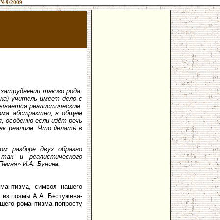
 №9/2009
затруднении такого рода.
ока) учитель имеет дело с
зывается реалистическим.
зма абстрактно, в общем
, особенно если идёт речь
ак реализм. Что делать в
ом разборе двух образно
так и реалистического
есня» И.А. Бунина.
омантизма, символ нашего
у из поэмы А.А. Бестужева-
ашего романтизма попросту