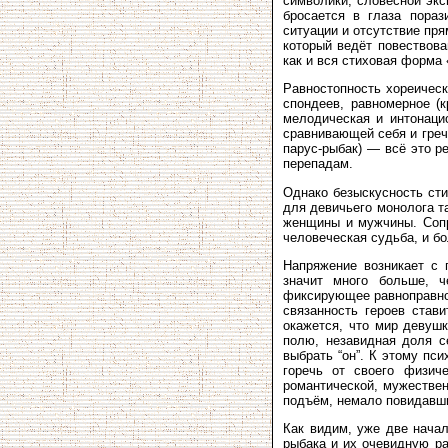
символики, словесной экс
бросается в глаза пораз
ситуации и отсутствие пря
который ведёт повествова
как и вся стиховая форма
Равностопность хореически
спондеев, равномерное (
мелодическая и интонаци
сравнивающей себя и греч
парус-рыбак) — всё это р
перепадам.
Однако безыскусность сти
для девичьего монолога т
женщины и мужчины. Сопр
человеческая судьба, и б
Напряжение возникает с 
значит много больше, ч
фиксирующее равноправност
связанность героев став
окажется, что мир девуш
полю, незавидная доля с
выбрать “он”. К этому пс
горечь от своего физиче
романтической, мужествен
подъём, немало повидавши
Как видим, уже две нача
рыбака и их очевидную ра