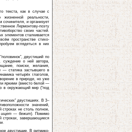
го текста, как в случае с
 жизненной реальности,
 сочинителя, и организует
ственное Лермонтову-поэту
тивоборство своих частей.
вых элементов сталкивается
всём пространстве стихо­
пробуем вглядеться в них
“половинок”, двустиший по
 суждение о ней автора,
щание, поиски, желания,
е — статика застывшего в
инамика четырёх глаголов,
ворение в природе, но уже
али яркими (вместо белой —
ью в окружающий мир (“под
ических” двустишиях. В 3–
ивоположности значений,
-й строках не столь полное,
, ищет — бежит
). Помимо
-й строках, завершающиеся
и.
жное двустишие. В ритмико-