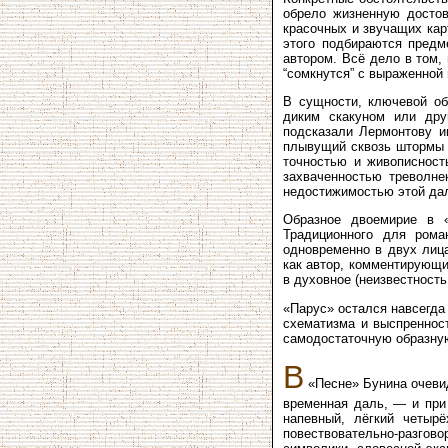
обрело жизненную достов
красочных и звучащих карт
этого подбираются предм
автором. Всё дело в том,
“сомкнутся” с выраженной 
В сущности, ключевой об
диким скакуном или дру
подсказали Лермонтову и
плывущий сквозь штормы 
точностью и живописност
захваченностью треволн
недостижимостью этой дал
Образное двоемирие в «
Традиционного для роман
одновременно в двух лица
как автор, комментирующи
в духовное (неизвестность
«Парус» остался навсегда
схематизма и выспренност
самодостаточную образну
В
«Песне» Бунина очевид
временная даль, — и при 
напевный, лёгкий четырё
повествовательно-разго