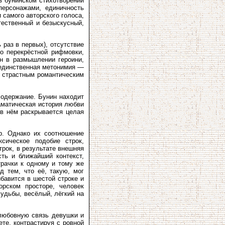
в бунинском стихотворении
персонажами, единичность
 самого авторского голоса,
тественный и безыскусный,
 раз в первых), отсутствие
во перекрёстной рифмовки,
н в размышлении героини,
(единственная метонимия —
о страстным романтическим
содержание. Бунин находит
раматическая история любви
в нём раскрывается целая
р. Однако их соотношение
сическое подобие строк,
трок, в результате внешняя
ть и ближайший контекст,
рачки к одному и тому же
д тем, что её, такую, мог
бавится в шестой строке и
орском просторе, человек
удьбы, весёлый, лёгкий на
любовную связь девушки и
те, контрастируя с ровной