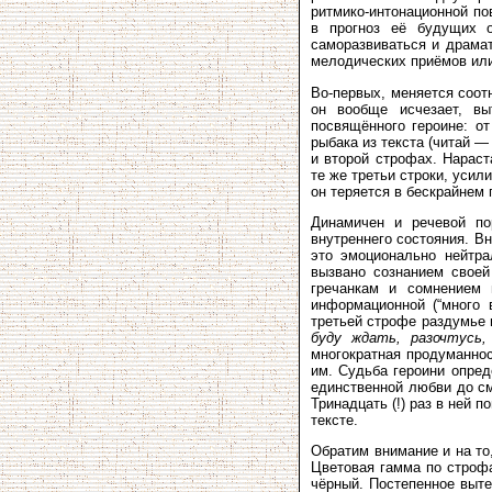
ритмико-интонационной по
в прогноз её будущих о
саморазвиваться и драмат
мелодических приёмов или
Во-первых, меняется соотн
он вообще исчезает, вы
посвящённого героине: от
рыбака из текста (читай —
и второй строфах. Нарас
те же третьи строки, усил
он теряется в бескрайнем п
Динамичен и речевой по
внутреннего состояния. В
это эмоционально нейтр
вызвано сознанием своей
гречанкам и сомнением 
информационной (“много в
третьей строфе раздумье 
буду ждать, разочтусь,
многократная продуманнос
им. Судьба героини опред
единственной любви до см
Тринадцать (!) раз в ней 
тексте.
Обратим внимание и на то
Цветовая гамма по строфа
чёрный. Постепенное выте