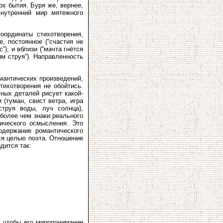
х бытия. Буря же, вернее,
внутренний мир мятежного
оординаты стихотворения,
, постоянное (“счастия не
”), и вблизи (“мачта гнётся
им струя”). Направленность
мантических произведений,
ихо­творения не обойтись.
ных деталей рисует какой-
(туман, свист ветра, игра
струя воды, луч солнца),
 более чем знаки реального
ического осмысления. Это
одержание романтического
ся целью поэта. Отношение
дится так:
, чтобы его миропонимание