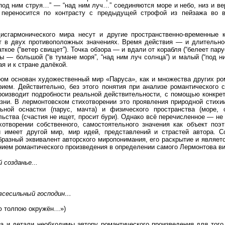
под ним струя…” — “над ним луч…” соединяются море и небо, низ и вер
, переносится по контрасту с предыдущей строфой из пейзажа во 
дисгармонического мира несут и другие пространственно-временные к
т в двух противоположных значениях. Время действия — и длительное
ткое (“ветер свищет”). Точка обзора — и вдали от корабля (“белеет парус
ны — большой (“в тумане моря”, “над ним луч солнца”) и малый (“под н
я и к стране далёкой.
ром основан художественный мир «Паруса», как и множества других ро
ием. Действительно, без этого понятия при анализе романтического ст
роизводит подробности реальной действительности, с помощью конкрет
ни. В лермонтовском стихотворении это проявления природной стихии 
ьной оснастки (парус, мачта) и физического пространства (море, 
льства (счастия не ищет, просит бури). Однако всё перечисленное — не
отворении собственного, самостоятельного значения как объект поэт
и имеет другой мир, мир идей, представлений и страстей автора. С
бразный эквивалент авторского миропонимания, его раскрытие и являет
ием романтического произведения в определении самого Лермонтова ви
созданье...
всесильный господин…
ою толпою окружён…»)
а и детали необходимы автору романтического произведения для того