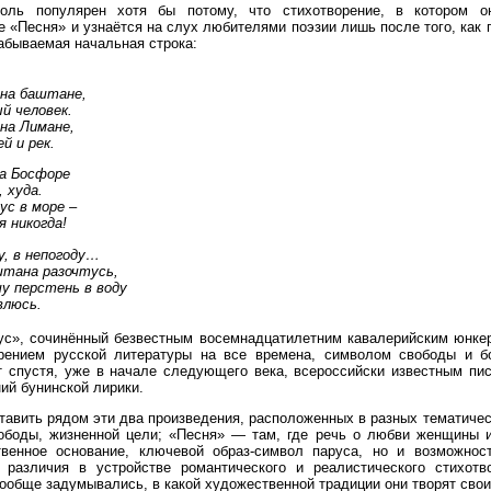
толь популярен хотя бы потому, что стихотворение, в котором он
е «Песня» и узнаётся на слух любителями поэзии лишь после того, как
абываемая начальная строка:
 на баштане,
й человек.
на Лимане,
й и рек.
на Босфоре
 худа.
ус в море –
 никогда!
у, в непогоду…
штана разочтусь,
у перстень в воду
влюсь.
ус», сочинённый безвестным восемнадцатилетним кавалерийским юнкер
рением русской литературы на все времена, символом свободы и бо
т спустя, уже в начале следующего века, всероссийски известным пи
ий бунинской лирики.
авить рядом эти два произведения, расположенных в разных тематичес
вободы, жизненной цели; «Песня» — там, где речь о любви женщины
венное основание, ключевой образ-символ паруса, но и возможнос
 различия в устройстве романтического и реалистического стихотво
 вообще задумывались, в какой художественной традиции они творят сво