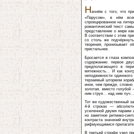
Н
ачнём с того, что пр
«Парусом», в нём всег
спроецированное на литер
романтический текст сам
представление о мире как
В соответствии с этим пр
со столь же подчёркнуты
творения, пронизывает о
пристальнее.
Бросается в глаза композ
содержанию: первое дву
предполагающего в пер
мятежность… И как контр
неподвижности одинокого 
терзаемый штормом корабл
иное, чем прежде, словно
золотая, вместо голубой 
ним струя… над ним луч…”
Тот же художественный за
4-й строках — абсолютн
усиленной двумя парами а
но заметное ритмико-синт
контраста значений внутр
рифмующимися прилагател
В третьей строфе узел пр