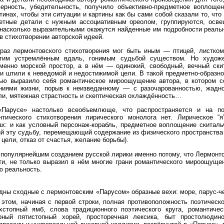
ерность, убедительность, получило объективно-предметное воплощен
инах, чтобы эти ситуации и картины как бы сами собой сказали то, что
етные детали с нужным ассоциативным ореолом, группируются, осв
 насколько выразительными окажутся найденные им подробности реальн
в стихотворении авторской идеей.
раз лермонтовского стихотворения мог быть иным — птицей, листком 
гим устремлённым вдаль, гонимым судьбой существом. Но художе
менно морской простор, а в нём — одинокий, свободный, вечный скит
и штили к неведомой и недостижимой цели. В такой предметно-образн
ью выразило себя романтическое мироощущение автора, в котором с
ениями жизни, порыв к неизведанному — с разочарованностью, жад
и, мятежная страстность и скептическая охлаждённость…
Парусе» настолько всеобъемлюще, что распространяется и на пол
тического стихотворения лирического монолога нет. Лирическое “я
х: и как условный персонаж-корабль, предметное воплощение скиталь
й эту судьбу, перемещающий содержание из физического пространства (
 цели, отказ от счастья, желание борьбы).
 популярнейшим созданием русской лирики именно потому, что Лермонто
и, не только выразил в нём многие грани романтического мироощущен
ю реальность.
ны сходные с лермонтовским «Парусом» образные вехи: море, парус-че
этом, начиная с первой строки, полная противоположность поэтическ
хстопный ямб, слова традиционного поэтического круга, романтич
ворный пятистопный хорей, просторечная лексика, быт простолюди