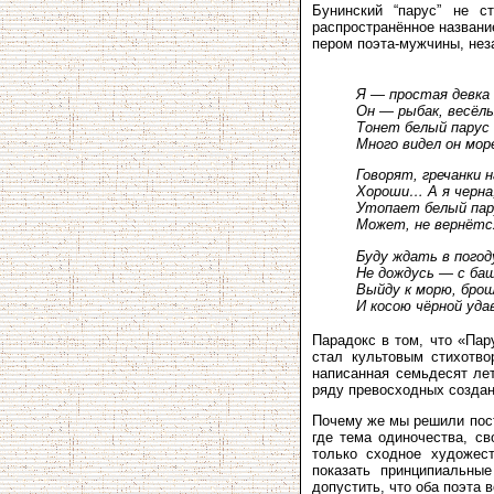
Бунинский “парус” не с
распространённое названи
пером поэта-мужчины, нез
Я — простая девка
Он — рыбак, весёлы
Тонет белый парус 
Много видел он море
Говорят, гречанки 
Хороши… А я черна,
Утопает белый пар
Может, не вернётся
Буду ждать в погод
Не дождусь — с ба
Выйду к морю, брош
И косою чёрной уда
Парадокс в том, что «Пар
стал культовым стихотво
написанная семьдесят ле
ряду превосходных создан
Почему же мы решили пост
где тема одиночества, с
только сходное художест
показать принципиальные
допустить, что оба поэта