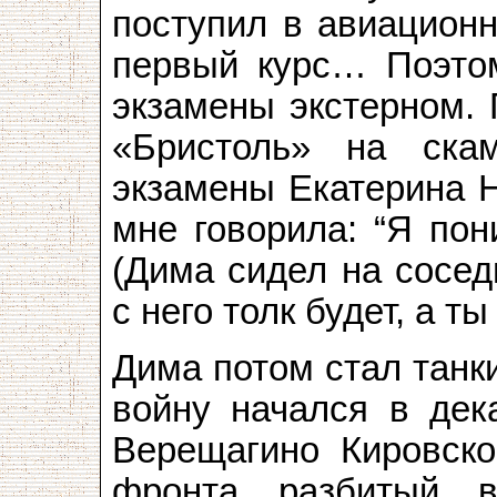
поступил в авиационн
первый курс… Поэто
экзамены экстерном. 
«Бристоль» на ска
экзамены Екатерина Н
мне говорила: “Я по
(Дима сидел на сосед
с него толк будет, а т
Дима потом стал танки
войну начался в дек
Верещагино Кировско
фронта разбитый 