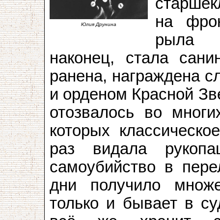
старшек
на фрон
Юлия Друнина
рыла 
наконец, стала сани
ранена, награждена с
и орденом Красной З
отозвалось во многи
которых классическо
раз видала рукопа
самоубийство в пер
дни получило множе
только и бывает в с