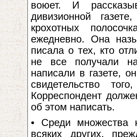
воюет. И рассказ
дивизионной газете
крохотных полосоч
ежедневно. Она назы
писала о тех, кто от
не все получали н
написали в газете, о
свидетельство тог
Корреспондент должен
об этом написать.
• Среди множества к
всяких других, пре