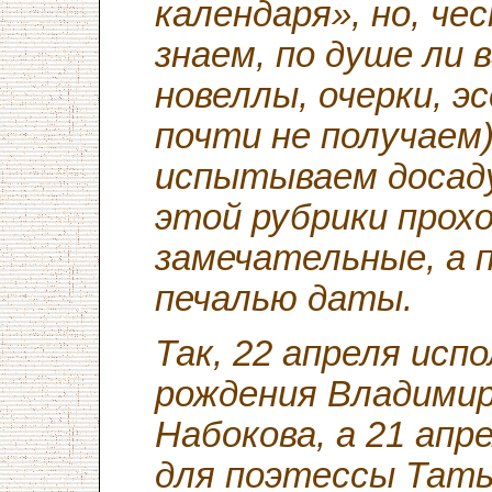
календаря», но, че
знаем, по душе ли
новеллы, очерки, э
почти не получаем
испытываем досаду
этой рубрики прох
замечательные, а 
печалью даты.
Так, 22 апреля исп
рождения Владими
Набокова, а 21 ап
для поэтессы Тать