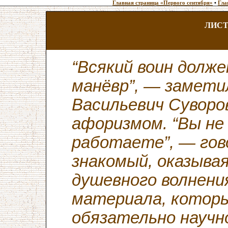
Главная страница «Первого сентября»
•
Гла
ЛИСТ
“Всякий воин долж
манёвр”, — замети
Васильевич Суворо
афоризмом. “Вы не
работаете”, — гов
знакомый, оказывая
душевного волнени
материала, которы
обязательно науч