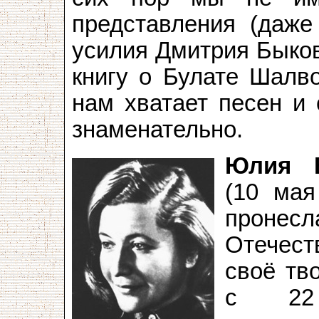
представления (даже
усилия Дмитрия Быков
книгу о Булате Шалв
нам хватает песен и 
знаменательно.
Юлия В
(10 мая
прон
Отечес
своё тв
с 22