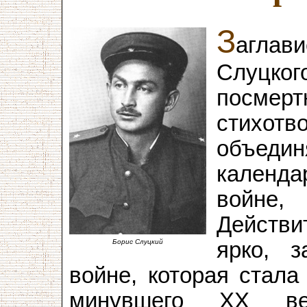
З
агла
Слуцког
посме
стихотв
объе
календа
войне, 
Действи
Борис Слуцкий
ярко, з
войне, которая стала
минувшего ХХ ве