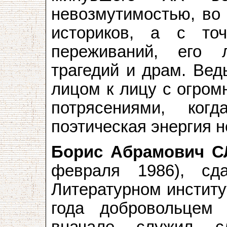
невозмутимостью, во
историков, а с точ
переживаний, его л
трагедий и драм. Вед
лицом к лицу с огро
потрясениями, ко
поэтическая энергия 
Борис Абрамович 
февраля 1986), сд
Литературном институ
года добровольцем
вначале служил сл