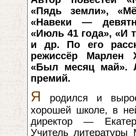
«Пядь земли», «М
«Навеки — девятн
«Июль 41 года», «И 
и др. По его расс
режиссёр Марлен 
«Был месяц май». 
премий.
Я
родился и вырос
хорошей школе, в не
директор — Екатер
Учитель литературы 