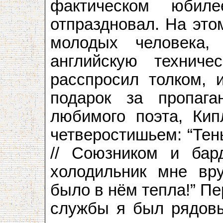
фактическом юбил
отпраздновал. На это
молодых человека, 
английскую технич
расспросил толком, 
подарок за пропаг
любимого поэта, Кип
четверостишьем: “Тен
// Союзником и бар
холодильник мне вру
было в нём тепла!” П
службы я был рядовы