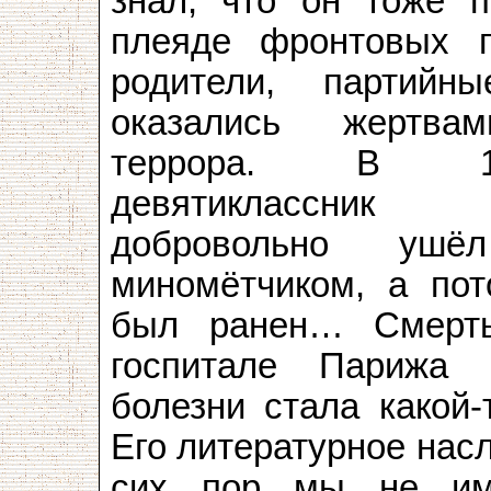
знал, что он тоже п
плеяде фронтовых п
родители, партийны
оказались жертва
террора. В 1
девятиклассник
добровольно уш
миномётчиком, а пот
был ранен… Смерт
госпитале Парижа 
болезни стала какой-
Его литературное насл
сих пор мы не им