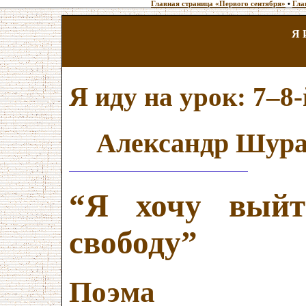
Главная страница «Первого сентября»
•
Гла
Я 
Я иду на урок: 7–8
Александр Шура
“Я хочу вый
свободу”
Поэма