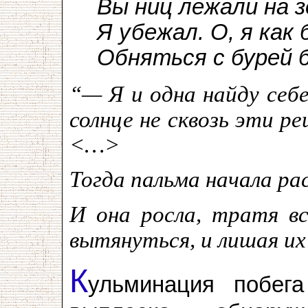
Вы ниц лежали на з
Я убежал. О, я как
Обняться с бурей 
“— Я и одна найду себе
солнце не сквозь эти р
<…>
Тогда пальма начала р
И она росла, тратя в
вытянуться, и лишая их
К
ульминация побег