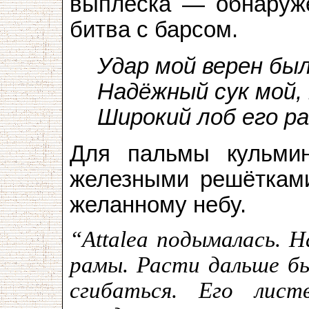
выплеска — обнаруж
битва с барсом.
Удар мой верен был
Надёжный сук мой, 
Широкий лоб его р
Для пальмы кульми
железными решётками
желанному небу.
“Attalea подымалась. Н
рамы. Расти дальше бы
сгибаться. Его листв