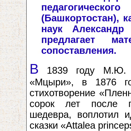
педагогиче
(Башкортостан), к
наук Александр
предлагает ма
сопоставления.
В
1839 году М.Ю. 
«Мцыри», в 1876 г
стихотворение «Пленн
сорок лет после п
шедевра, воплотил 
сказки «Attalea princep