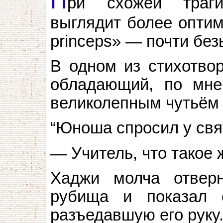
П
ри схожей траг
выглядит более оптим
princeps» — почти бе
В одном из стихотвор
обладающий, по мнен
великолепным чутьём 
“Юноша спросил у свя
— Учитель, что такое 
Хаджи молча отверн
рубища и показал е
разъедавшую его руку