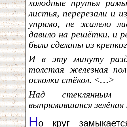
холодные прутья рамы
листья, перерезали и и
упрямо, не жалело ли
давило на решётки, и 
были сделаны из крепко
И в эту минуту разда
толстая железная пол
осколки стёкол. <…>
Над стеклянным с
выпрямившаяся зелёная 
Н
о круг замыкает