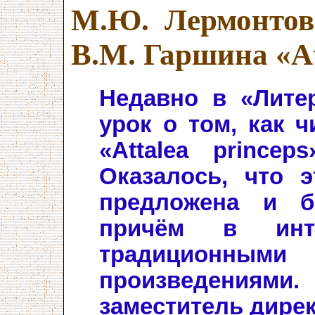
М.Ю. Лермонтов
В.М. Гаршина «At
Недавно в «Лите
урок о том, как ч
«Attalea princep
Оказалось, что 
предложена и б
причём в инт
традиционны
произведениями
заместитель дире