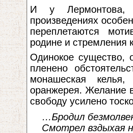
И у Лермонтова,
произведениях особен
переплетаются моти
родине и стремления к
Одинокое существо, о
пленено обстоятель
монашеская келья, 
оранжерея. Желание в
свободу усилено тоск
…Бродил безмолвен
Смотрел вздыхая н