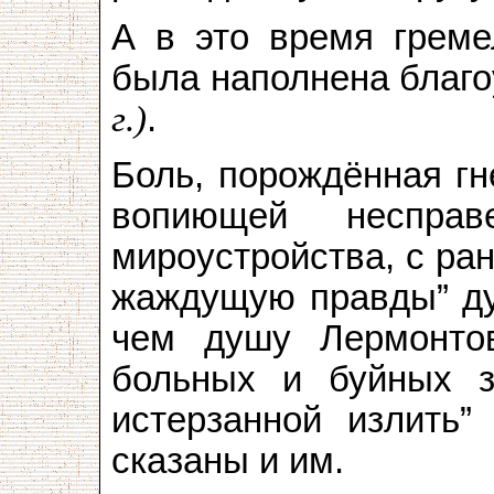
А в это время греме
была наполнена благ
г.)
.
Боль, порождённая г
вопиющей несправ
мироустройства, с ра
жаждущую правды” ду
чем душу Лермонто
больных и буйных з
истерзанной излить
сказаны и им.