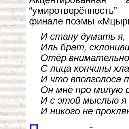
“умиротворённость
финале поэмы «Мцыр
И стану думать я, 
Иль брат, склонив
Отёр внимательно
С лица кончины хл
И что вполголоса 
Он мне про милую
И с этой мыслью я 
И никого не прокля