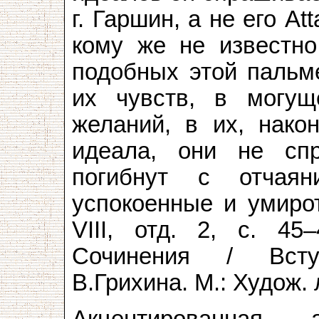
г. Гаршин, а не его At
кому же не известно
подобных этой пальме
их чувств, в могущ
желаний, в их, нако
идеала, они не спр
погибнут с отчая
успокоенные и умирот
VIII, отд. 2, с. 45
Сочинения / Всту
В.Грихина. М.: Худож. л
Акцентированная 