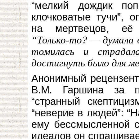
“мелкий дождик поп
клочковатые тучи”, о
на мертвецов, её 
“Только-то? — думала о
томилась и страдал
достигнуть было для м
Анонимный рецензент
В.М. Гаршина за п
“странный скептициз
“неверие в людей”: “
ему бессмысленной с
идеалов он спрашивае