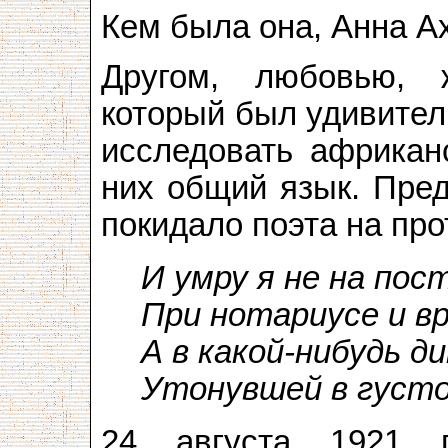
Кем была она, Анна А
Другом, любовью, 
который был удивител
исследовать африкан
них общий язык. Пред
покидало поэта на про
И умру я не на пос
При нотариусе и вр
А в какой-нибудь д
Утонувшей в густ
24 августа 1921 