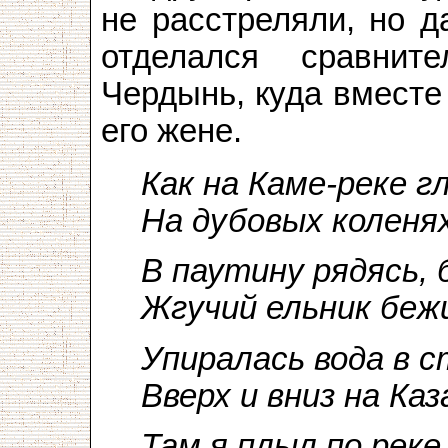
не расстреляли, но д
отделался сравнит
Чердынь, куда вместе
его жене.
Как на Каме-реке г
На дубовых коленя
В паутину рядясь, 
Жгучий ельник бежи
Упиралась вода в с
Вверх и вниз на Каз
Там я плыл по реке 