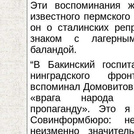
Эти воспоминания ж
известного пермского
он о сталинских реп
знаком с лагерны
баландой.
“В Бакинский госпи
нинградского фро
вспоминал Домовитов.
«врага народа з
пропаганду». Это я
Совинформбюро: н
неизменно значител