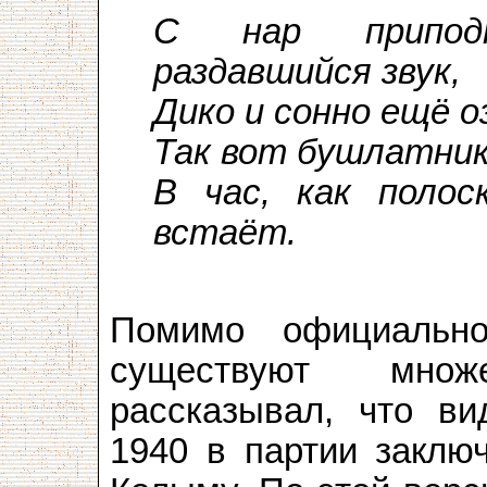
С нар припод
раздавшийся звук,
Дико и сонно ещё о
Так вот бушлатни
В час, как полос
встаёт.
(О.Манд
Помимо официально
существуют множ
рассказывал, что в
1940 в партии заклю