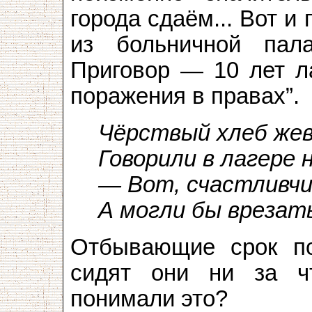
города сдаём... Вот и
из больничной пал
Приговор — 10 лет л
поражения в правах”.
Чёрствый хлеб жев
Говорили в лагере 
— Вот, счастливчик
А могли бы врезат
Отбывающие срок по
сидят они ни за ч
понимали это?