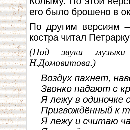
Колыму. По этой верс
его было брошено в ок
По другим версиям 
костра читал Петрарку
(Под звуки музыки
Н.Домовитова.)
Воздух пахнет, нав
Звонко падают с к
Я лежу в одиночке 
Пригвождённый к 
Я лежу и считаю ча