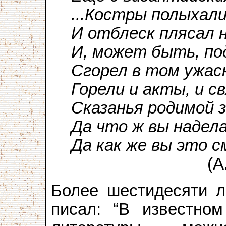
...Костры полыхали
И отблеск плясал 
И, может быть, по
Сгорел в том ужас
Горели и акты, и с
Сказанья родимой з
Да что ж вы надел
Да как же вы это с
(А.Жигу
Более шестидесяти л
писал: “В известно