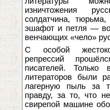
литературы мож
изничтожения рус
солдатчина, тюрьма, 
эшафот и петля — вот
венчающих «чело» рус­
С особой жестоко
репрессий прошёл
писателей. Только 
литераторов были р
лагерную пыль за т
правду, за то, что н
свирепой машине обо