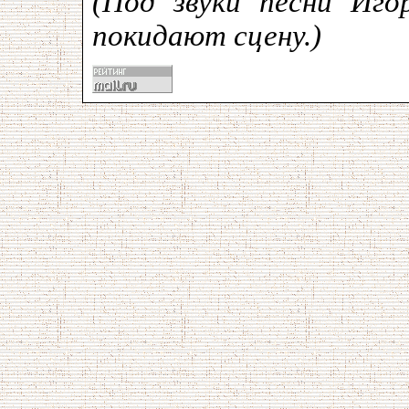
(Под звуки песни Иго
покидают сцену.)