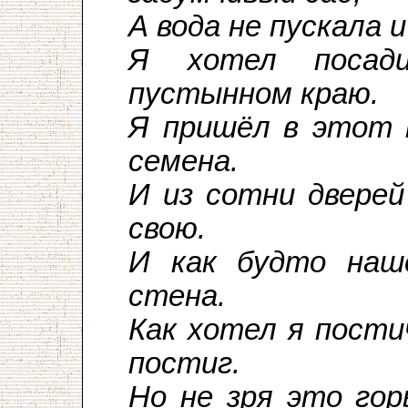
А вода не пускала 
Я хотел посад
пустынном краю.
Я пришёл в этот к
семена.
И из сотни двере
свою.
И как будто нашё
стена.
Как хотел я пости
постиг.
Но не зря это гор