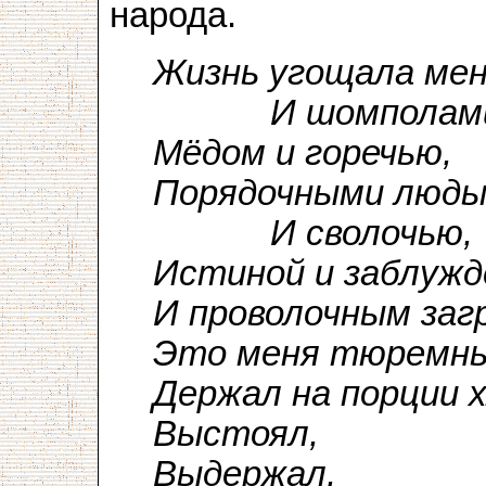
народа.
Жизнь угощала ме
И шомполами
Мёдом и горечью,
Порядочными людь
И сволочью,
Истиной и заблужд
И проволочным заг
Это меня тюремн
Держал на порции х
Выстоял,
Выдержал,