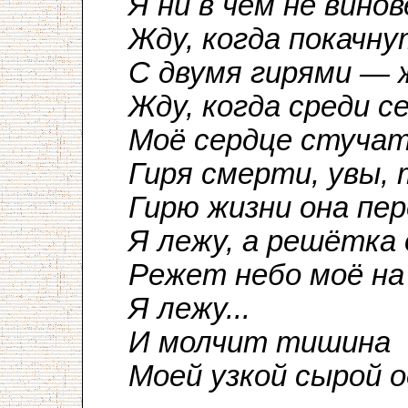
Я ни в чём не винов
Жду, когда покачну
С двумя гирями — 
Жду, когда среди с
Моё сердце стуча
Гиря смерти, увы,
Гирю жизни она пе
Я лежу, а решётка 
Режет небо моё на 
Я лежу...
И молчит тишина
Моей узкой сырой о