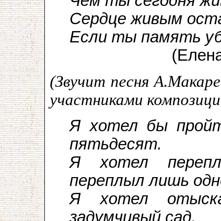
Чем ты сегодня ж
Сердце живым ост
Если ты память у
(Елена Вла
(Звучит песня А.Макаре
участниками композици
Я хотел бы пройт
пятьдесят.
Я хотел переп
переплыл лишь одн
Я хотел отыск
задумчивый сад,