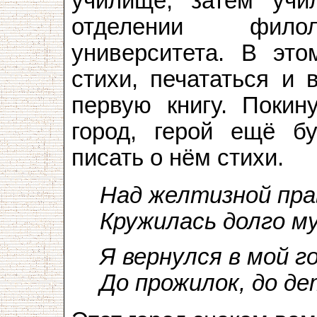
училище, затем учи
отделении филоло
университета. В это
стихи, печататься и 
первую книгу. Покин
город, герой ещё бу
писать о нём стихи.
Над желтизной пр
Кружилась долго 
Я вернулся в мой г
До прожилок, до д