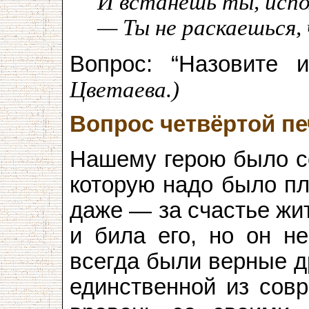
И встанешь ты, испо
— Ты не раскаешься,
Вопрос: “Назовите
Цветаева.)
Вопрос четвёртой пе
Нашему герою было со
которую надо было пл
даже — за счастье жи
и била его, но он н
всегда были верные д
единственной из совр