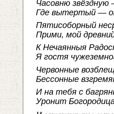
Часовню звёздную
Где вытертый — о
Пятисоборный неср
Прими, мой древний
К Нечаянныя Радос
Я гостя чужеземног
Червонные возблещ
Бессонные взгремя
И на тебя с багрян
Уронит Богородица