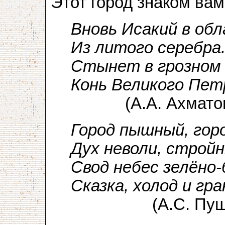
Этот город знаком вам
Вновь Исакий в обл
Из литого серебра
Стынет в грозном
Конь Великого Пет
(А.А. Ахматов
Город пышный, гор
Дух неволи, стройн
Свод небес зелёно-
Сказка, холод и гр
(А.С. Пушк