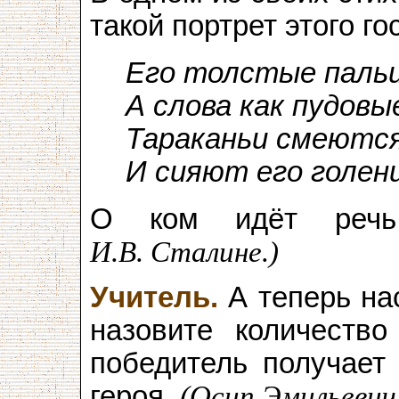
такой портрет этого г
Его толстые пальц
А слова как пудовы
Тараканьи смеютс
И сияют его голен
О ком идёт речь
И.В. Сталине.)
Учитель.
А теперь на
назовите количество
победитель получает
героя.
(Осип Эмильеви