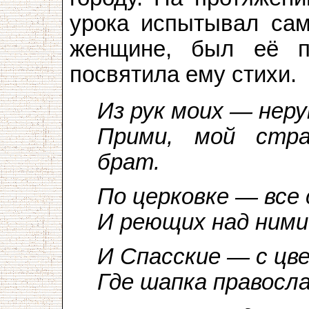
урока испытывал сам
женщине, был её п
посвятила ему стихи.
Из рук моих — нер
Прими, мой стра
брат.
По церковке — все 
И реющих над ними
И Спасские — с цв
Где шапка правосл