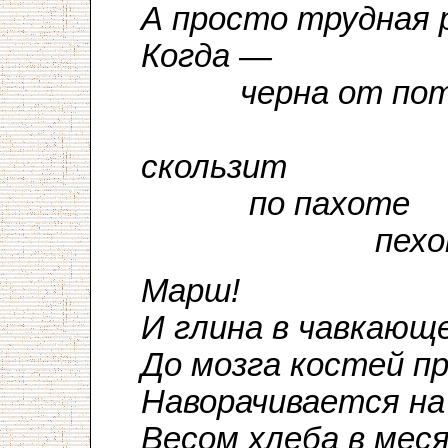
А просто трудная 
Когда —
черна от пот
вве
скользит
по пахоте
пехота
Марш!
И глина в чавкаю
До мозга костей п
Наворачивается н
Весом хлеба в меся