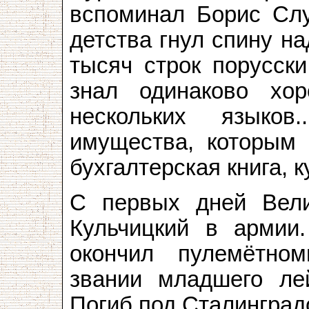
вспоминал Борис Слу
дет­ства гнул спину н
тысяч строк порусски
знал одинаково хо
нескольких языков
имущества, которым 
бухгалтерская книга, 
С первых дней Вели
Кульчицкий в армии
окончил пулемётно
звании младшего ле
Погиб под Сталинградо