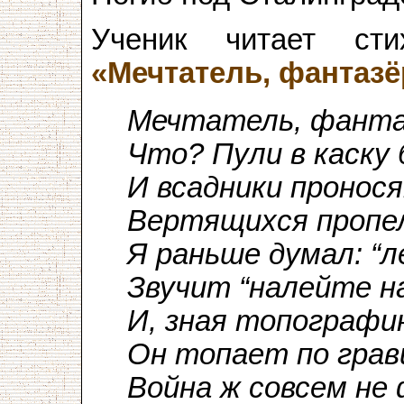
Ученик читает стих
«Мечтатель, фантазёр
Мечтатель, фантаз
Что? Пули в каску 
И всадники пронос
Вертящихся пропел
Я раньше думал: “
Звучит “налейте н
И, зная топографи
Он топает по грав
Война ж совсем не 