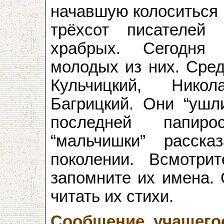
начавшую колоситься 
трёхсот писателей
храбрых. Сегодня
молодых из них. Сред
Кульчицкий, Нико
Багрицкий. Они “ушл
последней папиро
“мальчишки” расск
поколении. Всмотри
запомните их имена. 
читать их стихи.
Сообщение учащего