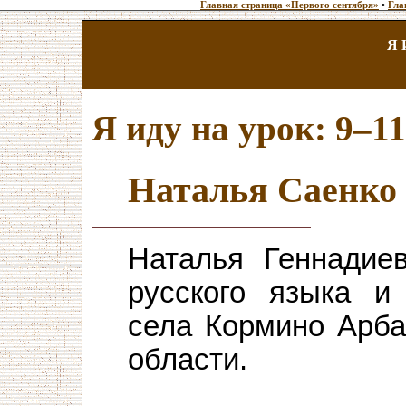
Главная страница «Первого сентября»
•
Гла
Я 
Я иду на урок: 9–1
Наталья Саенко
Наталья Геннади
русского языка 
села Кормино Арба
области.