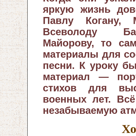
яркую жизнь дов
Павлу Когану, 
Всеволоду Ба
Майорову, то са
материалы для со
песни. К уроку б
материал — пор
стихов для выс
военных лет. Всё
незабываемую ат
Хо