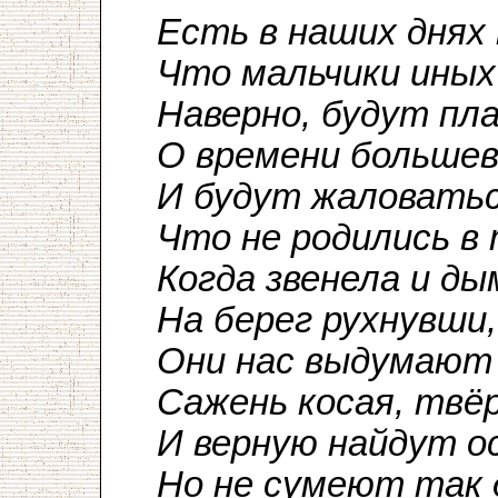
Есть в наших днях
Что мальчики иных 
Наверно, будут пл
О времени большев
И будут жаловать
Что не родились в 
Когда звенела и ды
На берег рухнувши,
Они нас выдумают
Сажень косая, твё
И верную найдут ос
Но не сумеют так