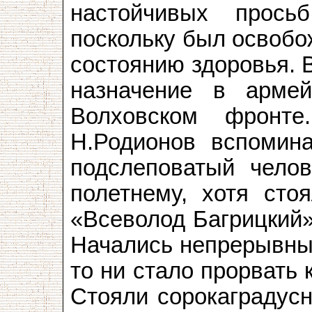
настойчивых прось
поскольку был освобо
состоянию здоровья. 
назначение в армей
Волховском фронте
Н.Родионов вспомин
подслеповатый челов
полетнему, хотя сто
«Всеволод Багрицкий
Начались непрерывные
то ни стало прорвать
Стояли сорокаградус