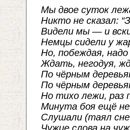
Мы двое суток лежа
Никто не сказал: “З
Видели мы — и вск
Немцы сидели у жа
Но, побеждая, над
Ждать, негодуя, ж
По чёрным деревья
По чёрным деревья
Но тихо лежи, раз 
Минута боя ещё не
Слушали (таял снег
Чужие слова на чуж