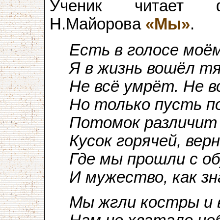
Ученик читает фр
Н.Майорова
«Мы»
.
Есть в голосе моё
Я в жизнь вошёл т
Не всё умрёт. Не в
Но только пусть п
Потомок различит 
Кусок горячей, вер
Где мы прошли с о
И мужество, как зн
Мы жгли костры и 