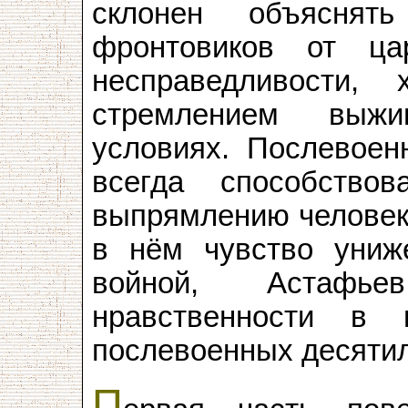
склонен объяснят
фронтовиков от ц
несправедливости,
стремлением выжи
условиях. Послевоен
всегда способство
выпрямлению человека
в нём чувство униже
войной, Астафье
нравственности в 
послевоенных десятил
П