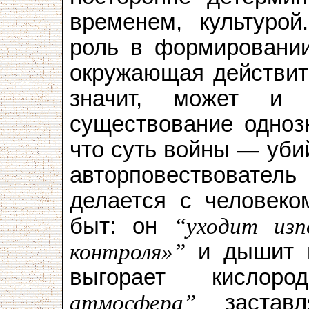
временем, культуро
роль в формировании 
окружающая действите
значит, может и 
существование одноз
что суть войны — уби
автор­повествовате
делается с человеко
быт: он
“уходит изп
контроля»”
и дышит 
выгорает кисло
атмосфера”
застав