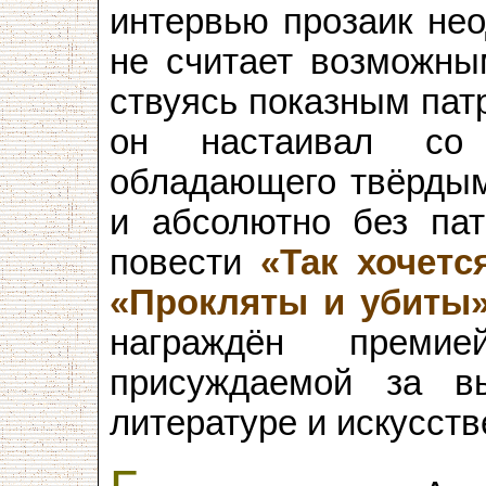
интервью прозаик нео
не считает возможным
ствуясь показным пат
он настаивал со 
обладающего твёрдым
и абсолютно без пат
повести
«Так хочетс
«Прокляты и убиты
награждён премие
присуждаемой за в
литературе и искусств