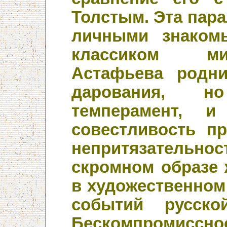
Толстым. Эта пара
личными знаком
классиком ми
Астафьева родн
дарования, н
темперамент, и
совестливость п
непритязательн
скромном образе 
в художественно
событий русско
Бескомпромиссн