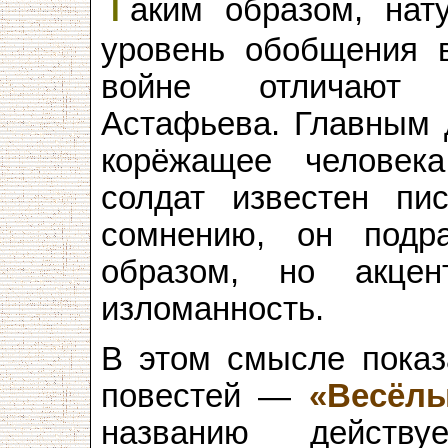
Т
аким образом, нат
уровень обобщения 
войне отличают 
Астафьева. Главным д
корёжащее человек
солдат известен пи
сомнению, он подра
образом, но акцен
изломанность.
В этом смысле показ
повестей —
«Весёлы
названию действу