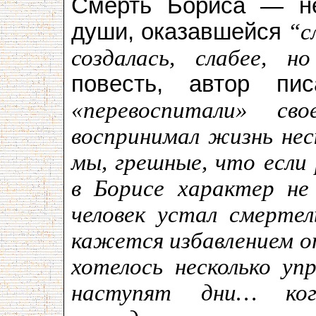
Смерть Бориса — не
души, оказавшейся
“с
создалась, слабее, но
повесть, автор пи
«перевоспитали» с
воспринимал жизнь нес
мы, грешные, что если
в Борисе характер не
человек устал смерте
кажется избавлением о
хотелось несколько уп
наступят дни… когд