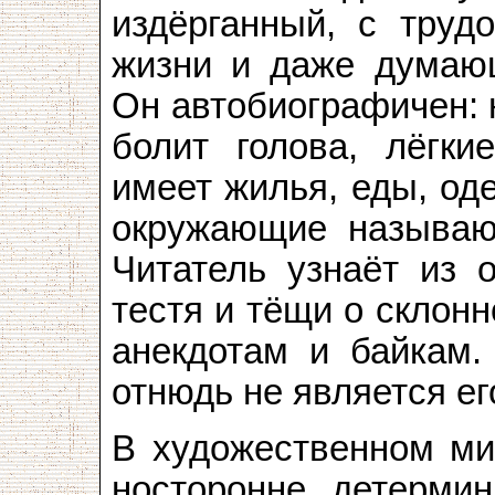
издёрганный, с труд
жизни и даже думающ
Он автобиографичен: н
болит голова, лёгки
имеет жилья, еды, од
окружающие называют
Читатель узнаёт из 
тестя и тёщи о склонн
анекдотам и байкам.
отнюдь не является е
В художественном ми
носторонне детермин