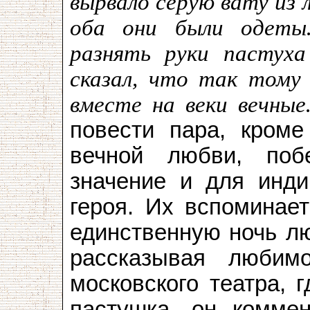
вырвало серую вату из 
оба они были одеты
разнять руки пастуха
сказал, что так тому
вместе на веки вечн
повести пара, кроме
вечной любви, поб
значение и для инди
героя. Их вспоминае
единственную ночь лю
рассказывая любим
московского театра, 
пастушка, он комме