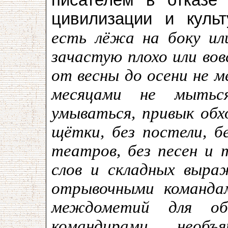
писателем в отказе
цивилизации и куль
есть лёжа на боку ил
зачастую плохо или во
от весны до осени не м
месяцами не мытьс
умываться, привык обх
щётки, без постели, бе
театров, без песен и 
слов и складных выра
отрывочными команда
междометий для об
командирами, необ