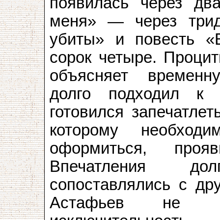
появилась через два
меня» — через трид
убиты» и повесть «
сорок четыре. Проци
объясняет временн
долго подходил к 
готовился запечатлет
которому необход
оформиться, проя
Впечатления до
сопоставлялись с дру
Астафьев не п