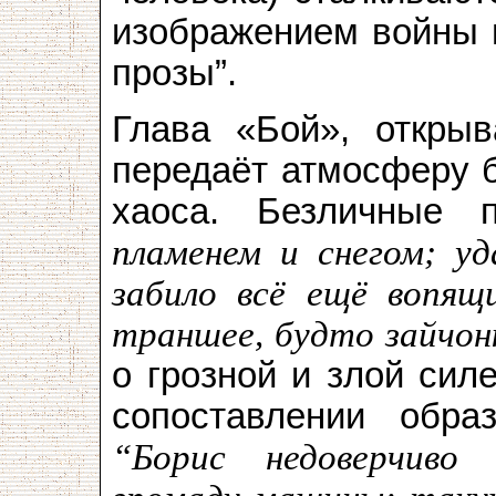
изображением войны в
прозы”.
Глава «Бой», открыв
передаёт атмосферу б
хаоса. Безличные 
пламенем и снегом; уд
забило всё ещё вопящ
траншее, будто зайчон
о грозной и злой сил
сопоставлении обра
“Борис недоверчиво