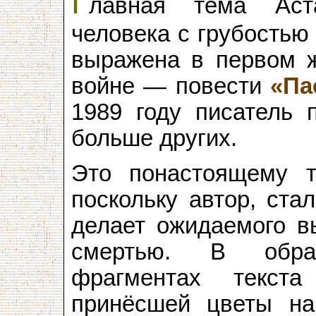
Г
лавная тема Аст
человека с грубостью
выражена в первом ж
войне — повести
«Па
1989 году писатель 
больше других.
Это понастоящему тр
поскольку автор, ста
делает ожидаемого в
смертью. В обрам
фрагментах текст
принёсшей цветы на