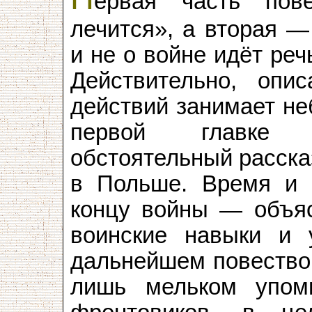
ервая часть пов
лечится», а вторая —
и не о войне идёт реч
Действительно, опи
действий занимает не
первой главке п
обстоятельный рассказ
в Польше. Время и 
концу войны — объяс
воинские навыки и
дальнейшем повество
лишь мельком упом