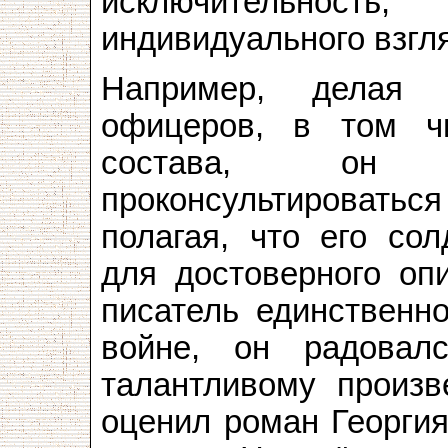
исключительность,
индивидуального взгл
Например, делая 
офицеров, в том ч
состава, он 
проконсультироватьс
полагая, что его сол
для достоверного оп
писатель единственн
войне, он радовал
талантливому произв
оценил роман Георгия