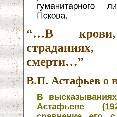
гуманитарного л
Пскова.
“…В кров
страдания
смерти…”
В.П. Астафьев о 
В высказываниях
Астафьеве (192
сравнение его 