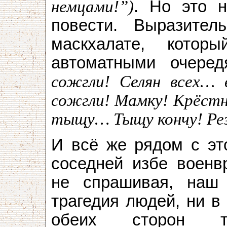
немцами!”)
. Но это 
повести. Выразите
маскхалате, котор
автоматными очере
сожгли! Селян всех… в
сожгли! Мамку! Крёстн
тыщу… Тыщу кончу! Рез
И всё же рядом с это
соседней избе военв
не спрашивая, наш
трагедия людей, ни в
обеих сторон т