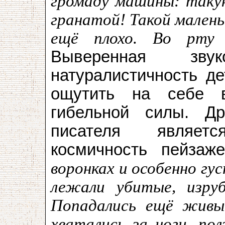
громаду машины: таку
гранатой! Такой малень
ещё плохо. Во рту 
Выверенная зву
натуралистичность де
ощутить на себе в
гибельной силы. Др
писателя являет
космичность пейзаже
воронках и особенно гус
лежали убитые, изруб
Попадались ещё живые
хватались за ноги, по