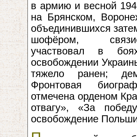
в армию и весной 194
на Брянском, Вороне
объединившихся затем
шофёром, связис
участвовал в боя
освобождении Украины
тяжело ранен; де
Фронтовая биогра
отмечена орденом Кра
отвагу», «За побе
освобождение Польши