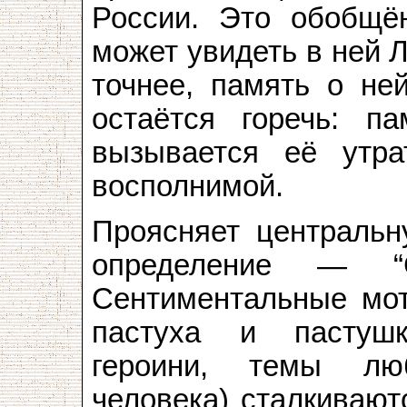
России. Это обобщён
может увидеть в ней 
точнее, память о не
остаётся горечь: п
вызывается её утра
восполнимой.
Проясняет центральн
определение — “С
Сентиментальные мот
пастуха и пастушк
героини, темы лю
человека) сталкивают