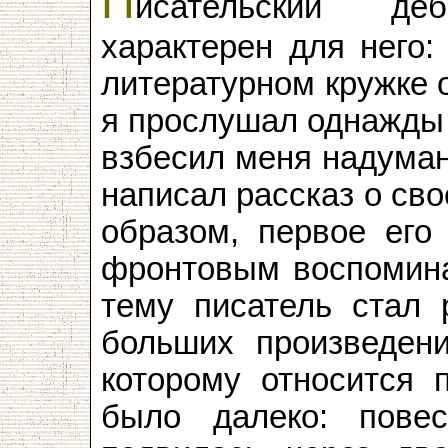
П
исательский д
характерен для него:
литературном кружке 
я прослушал однажды 
взбесил меня надуман
написал рассказ о св
образом, первое его
фронтовым воспомина
тему писатель стал 
больших произведени
которому относится 
было далеко: пове