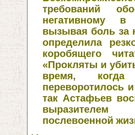
требований об
негативному в 
вызывая боль за 
определила резк
коробящего чит
«Прокляты и убиты
время, когд
переворотилось и
так Астафьев во
выразителем 
послевоенной жиз