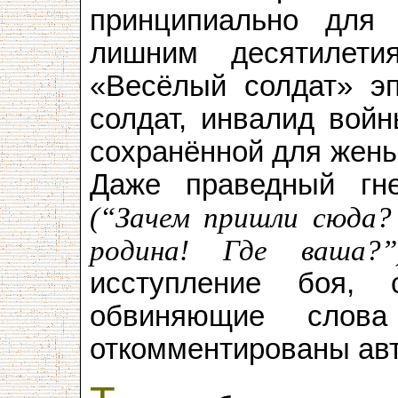
принципиально для 
лишним десятилет
«Весёлый солдат» эп
солдат, инвалид войн
сохранённой для жены
Даже праведный гн
(“Зачем пришли сюда?
родина! Где ваша?”
исступление боя, 
обвиняющие слов
откомментированы ав