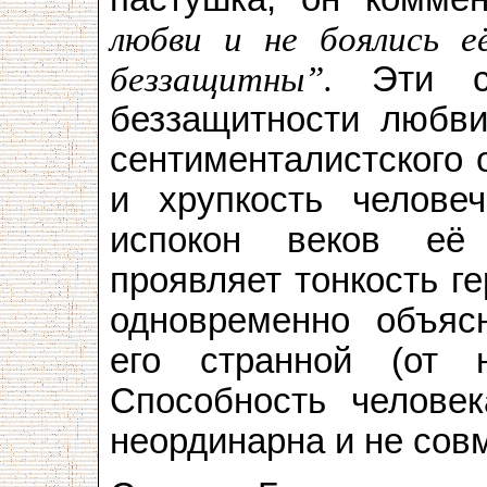
любви и не боялись е
беззащитны”.
Эти сл
беззащитности любв
сентименталистского 
и хрупкость челове
испокон веков её
проявляет тонкость ге
одновременно объяс
его странной (от 
Способность челове
неординарна и не сов