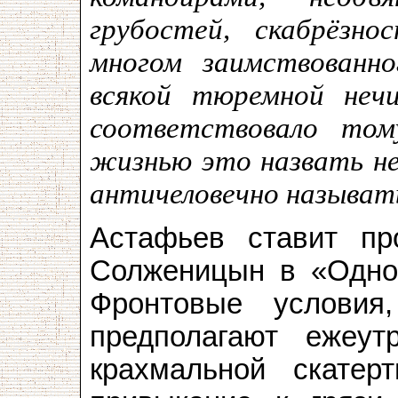
грубостей, скабрёзно
многом заимствованно
всякой тюремной неч
соответствовало том
жизнью это назвать не
античеловечно называт
Астафьев ставит пр
Солженицын в «Одно
Фронтовые условия
предполагают ежеут
крахмальной скате