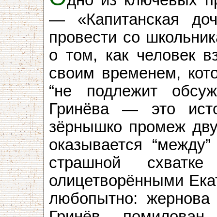
дно из ключевых п
— «Капитанская до
провести со школьник
о том, как человек в
своим временем, кото
“не подлежит обсуж
Гринёва — это исто
зёрнышко промеж двух
оказывается “между”
страшной схватке
олицетворёнными Екат
любопытно: жернова
Гринёв помилован 