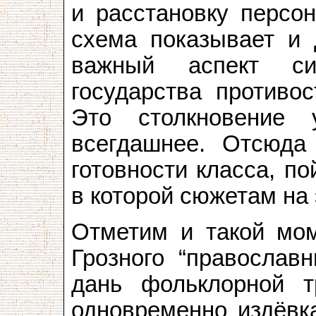
и расстановку персо
схема показывает и 
важный аспект си
государства противос
Это столкновени
всегдашнее. Отсюда
готовности класса, по
в которой сюжетам на 
Отметим и такой мом
Грозного “православ
дань фольклорной т
одновременно издёвка