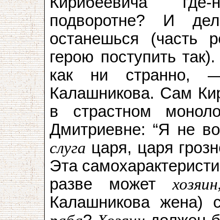
Кирибеевича где-
подворотне? И де
останешься (часть р
герою поступить так)
как ни странно, 
Калашникова. Сам Кир
в страстном монол
Дмитриевне: “Я не во
слуга
царя, царя грозн
Эта самохарактеристи
разве может
хозяи
Калашникова жена) 