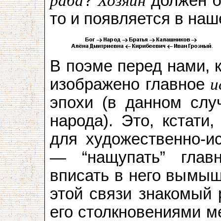
раба
?
Хозяин
должен б
то и появляется в на
В поэме перед нами, к
изображено главное
и
эпохи (в данном слу
народа). Это, кстати
для художественно-ис
— “нащупать” глав
вписать в него вымыш
этой связи знакомый 
его столкновениями м