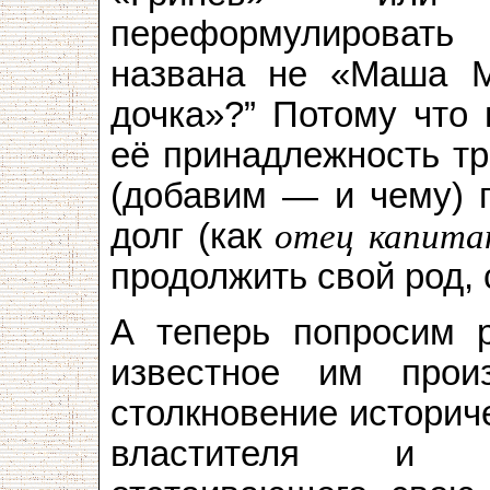
переформулировать 
названа не «Маша М
дочка»?” Потому что 
её принадлежность тр
(добавим — и чему) п
долг (как
отец
капита
продолжить свой род, 
А теперь попросим 
известное им произ
столкновение историче
властителя и в