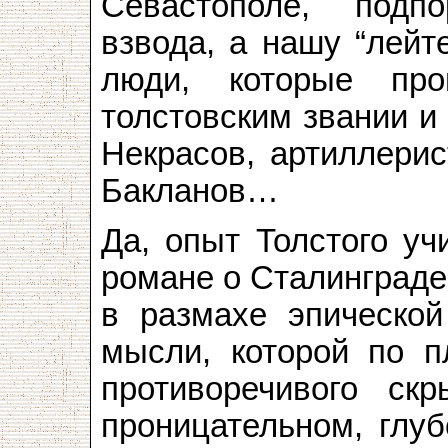
Севастополе, подпо
взвода, а нашу “лейт
люди, которые пр
толстовским звании и
Некрасов, артиллерис
Бакланов…
Да, опыт Толстого уч
романе о Сталинграде,
в размахе эпическо
мысли, которой по п
противоречивого ск
проницательном, глуб