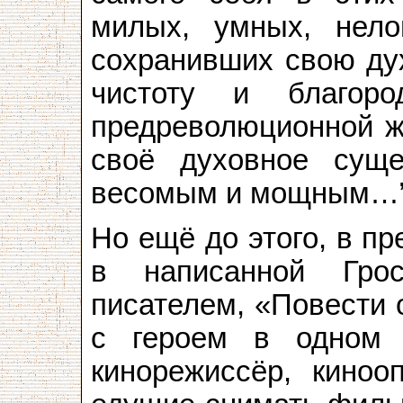
милых, умных, нело
сохранивших свою ду
чистоту и благор
предреволюционной ж
своё духовное суще
весомым и мощным…
Но ещё до этого, в пр
в написанной Гро
писателем, «Повести 
с героем в одном 
кинорежиссёр, киноо