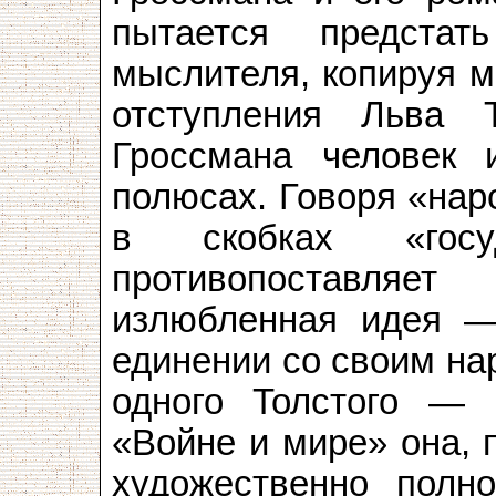
пытается предста
мыслителя, копируя м
отступления Льва Т
Гроссмана человек 
полюсах. Говоря «нар
в скобках «госу
противопоставляе
излюбленная идея —
единении со своим на
одного Толстого — 
«Войне и мире» она, 
художественно полн