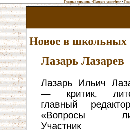
Главная страница «Первого сентября»
•
Гла
Новое в школьных
Лазарь Лазарев
Лазарь Ильич Лаза
— критик, литер
главный редакто
«Вопросы лите
Участник В