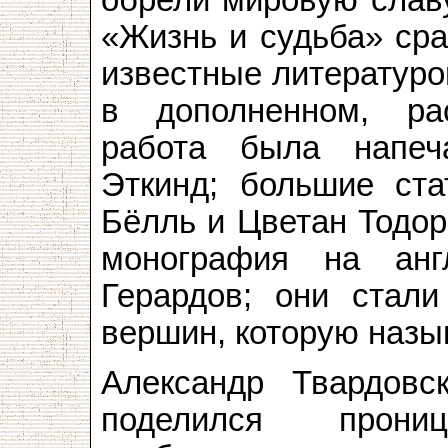
«Жизнь и судьба» сра
известные литератур
в дополненном, ра
работа была напеч
Эткинд; большие ста
Бёлль и Цветан Тодор
монография на ан
Герардов; они стали
вершин, которую назы
Александр Твардовс
поделился прон