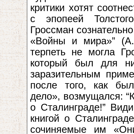
критики хотят соотне
с эпопеей Толстого
Гроссман сознательно
«Войны и мира»” (А.
терпеть не могла Гр
который был для н
заразительным приме
после того, как бы
дело», возмущался: “
о Сталинграде!” Види
книгой о Сталинград
сочиняемые им «Они