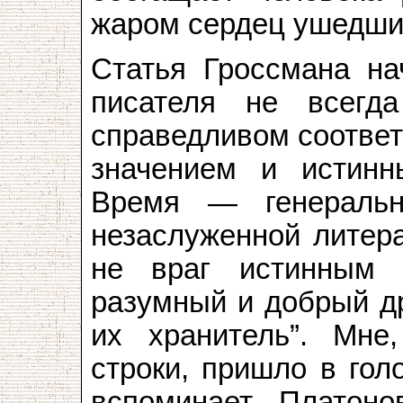
жаром сердец ушедших
Статья Гроссмана нач
писателя не всегд
справедливом соответ
значением и истинн
Время — генераль
незаслуженной литер
не враг истинным 
разумный и добрый др
их хранитель”. Мне
строки, пришло в гол
вспоминает Платоно