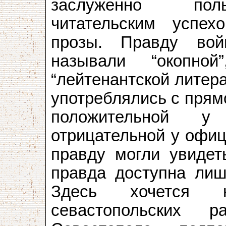
заслуженно пол
читательским успе
прозы. Правду вой
называли “окопно
“лейтенантской литера
употреблялись с прям
положительной у 
отрицательной у офиц
правду могли увидеть
правда доступна лиш
Здесь хочется н
севастопольских 