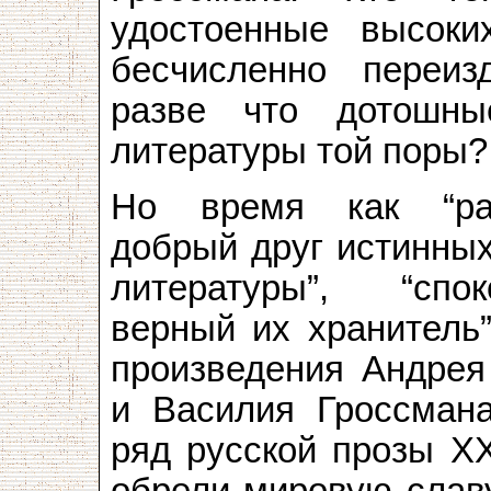
удостоенные высоки
бесчисленно переи
разве что дотошны
литературы той поры?
Но время как “р
добрый друг истинны
литературы”, “сп
верный их хранитель
произведения Андрея
и Василия Гроссман
ряд русской прозы Х
обрели мировую слав