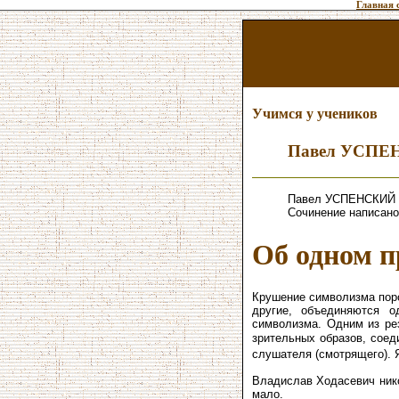
Главная 
Учимся у учеников
Павел УСП
Павел УСПЕНСКИЙ —
Сочинение написано 
Об одном п
Крушение символизма поро
другие, объединяются о
символизма. Одним из ре
зрительных образов, соед
слушателя (смотрящего). 
Владислав Ходасевич нико
мало.