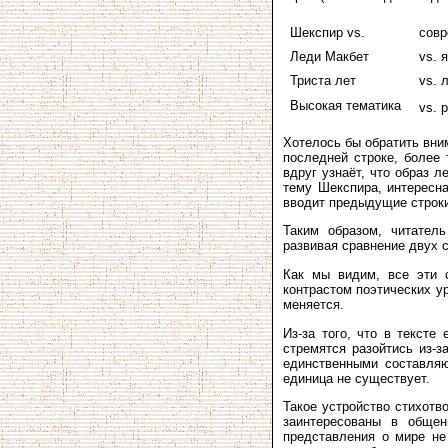
Шекспир vs.
совр
Леди Макбет
vs. я
Триста лет
vs. 
Высокая тематика
vs. 
Хотелось бы обратить вним
последней строке, более 
вдруг узнаёт, что образ 
тему Шекспира, интересна
вводит предыдущие строки
Таким образом, читател
развивая сравнение двух 
Как мы видим, все эти с
контрастом поэтических ур
меняется.
Из-за того, что в тексте
стремятся разойтись из-з
единственными составляю
единица не существует.
Такое устройство стихотв
заинтересованы в общен
представления о мире не