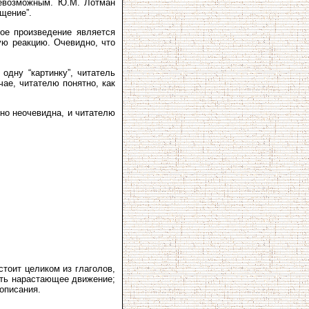
невозможным. Ю.М. Лотман
щение”.
ое произведение является
ую реакцию. Очевидно, что
одну “картинку”, читатель
чае, читателю понятно, как
нно неочевидна, и читателю
стоит целиком из глаголов,
нать нарастающее движение;
 описания.