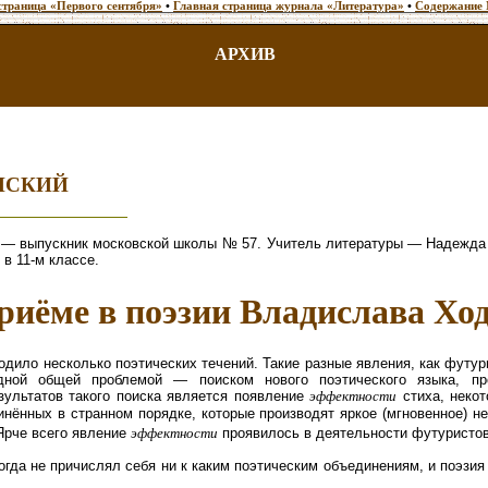
страница «Первого сентября»
•
Главная страница журнала «Литература»
•
Содержание 
АРХИВ
ЕНСКИЙ
 выпускник московской школы № 57. Учитель литературы — Надежд
в 11-м классе.
риёме в поэзии Владислава Хо
дило несколько поэтических течений. Такие разные явления, как футур
дной общей проблемой — поиском нового поэтического языка, про
зультатов такого поиска является появление
эффектности
стиха, некот
инённых в странном порядке, которые производят яркое (мгновенное) н
Ярче всего явление
эффектности
проявилось в деятельности футуристо
гда не причислял себя ни к каким поэтическим объединениям, и поэзия