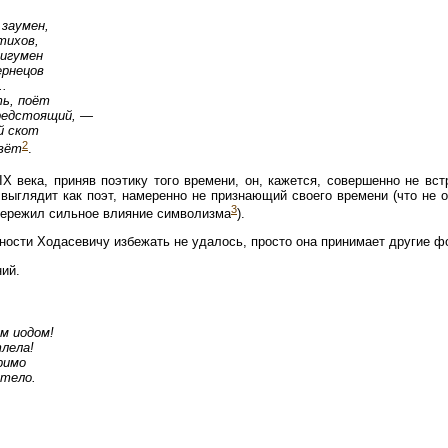
 заумен,
тихов,
 игумен
ернецов
..
ь, поёт
предстоящий, —
й скот
2
вёт
.
IX века, приняв поэтику того времени, он, кажется, совершенно не вс
 выглядит как поэт, намеренно не признающий своего времени (что не о
3
пережил сильное влияние символизма
).
ости Ходасевичу избежать не удалось, просто она принимает другие ф
ний.
им иодом!
лела!
римо
тело.