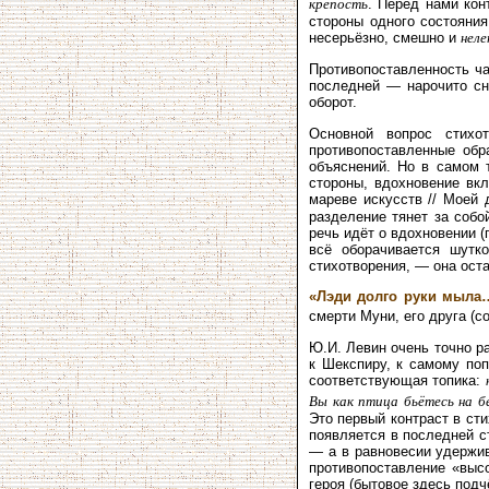
крепость
. Перед нами кон
стороны одного состояния
несерьёзно, смешно и
неле
Противопоставленность ча
последней — нарочито сн
оборот.
Основной вопрос стихо
противопоставленные обр
объяснений. Но в самом т
стороны, вдохновение вкл
мареве искусств // Моей
разделение тянет за собо
речь идёт о вдохновении (
всё оборачивается шутк
стихотворения, — она ост
«Лэди долго руки мыла
смерти Муни, его друга (с
Ю.И. Левин очень точно р
к Шекспиру, к самому поп
соответствующая топика:
Вы как птица бьётесь на б
Это первый контраст в сти
появляется в последней с
— а в равновесии удержив
противопоставление «выс
героя (бытовое здесь подч