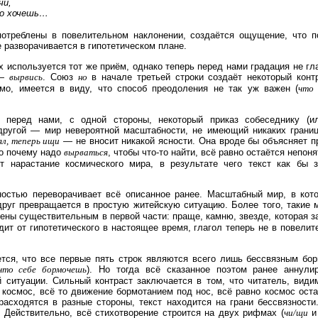
чи,
то хочешь…
употреблены в повелительном наклонении, создаётся ощущение, что п
 разворачивается в гипотетическом плане.
 используется тот же приём, однако теперь перед нами градация не гл
 —
вырвись
. Союз
но
в начале третьей строки создаёт некоторый контр
имо, имеется в виду, что способ преодоления не так уж важен (
что
 перед нами, с одной стороны, некоторый приказ собеседнику (ил
 другой — мир невероятной масштабности, не имеющий никаких границ
ял, теперь ищи
— не вносит никакой ясности. Она вроде бы объясняет п
но почему надо
вырваться
, чтобы что-то найти, всё равно остаётся непон
 нарастание космического мира, в результате чего текст как бы 
ностью переворачивает всё описанное ранее. Масштабный мир, в кот
друг превращается в простую житейскую ситуацию. Более того, такие 
лены существительным в первой части: праще, камню, звезде, которая 
дит от гипотетического в настоящее время, глагол теперь не в повели
тся, что все первые пять строк являются всего лишь бессвязным бор
что себе бормочешь
). Но тогда всё сказанное поэтом ранее аннулир
 ситуации. Сильный контраст заключается в том, что читатель, видим
 космос, всё то движение бормотанием под нос, всё равно космос оста
 расходятся в разные стороны, текст находится на грани бессвязнос
 Действительно, всё стихотворение строится на двух рифмах (
чи/щи
и