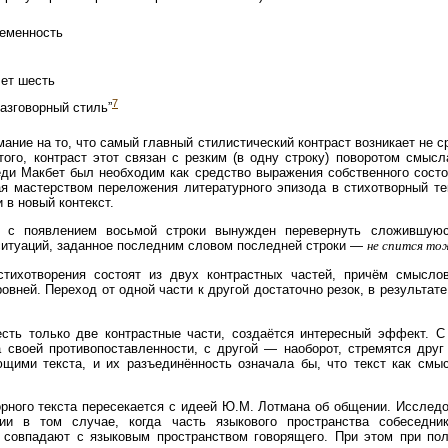
еменность
лет шесть
7
разговорный стиль”
ание на то, что самый главный стилистический контраст возникает не ср
того, контраст этот связан с резким (в одну строку) поворотом смысл
леди Макбет был необходим как средство выражения собственного состо
я мастерством переложения литературного эпизода в стихотворный тек
 в новый контекст.
ь с появлением восьмой строки вынужден перевернуть сложившуюся
ситуаций, заданное последним словом последней строки —
не спится то
тихотворения состоят из двух контрастных частей, причём смыслов
овней. Переход от одной части к другой достаточно резок, в результат
 есть только две контрастные части, создаётся интересный эффект. С
а своей противопоставленности, с другой — наоборот, стремятся друг 
щими текста, и их разъединённость означала бы, что текст как смы
орного текста пересекается с идеей Ю.М. Лотмана об общении. Исследо
ии в том случае, когда часть языкового пространства собеседник
 совпадают с языковым пространством говорящего. При этом при по