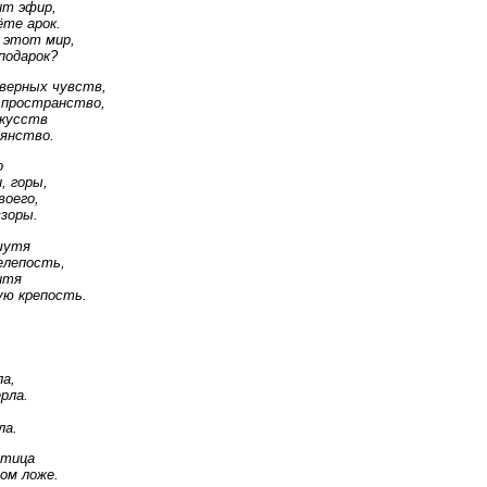
ит эфир,
ёте арок.
 этот мир,
подарок?
еверных чувств,
 пространство,
скусств
янство.
о
, горы,
воего,
взоры.
шутя
елепость,
итя
ую крепость.
ла,
рла.
ла.
птица
ом ложе.