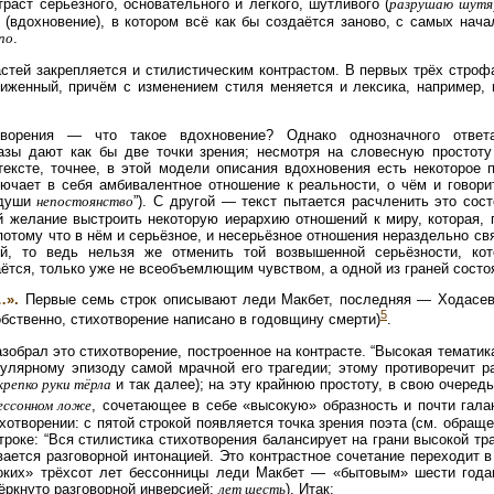
траст серьёзного, основательного и лёгкого, шутливого (
разрушаю шутя
 (вдохновение), в котором всё как бы создаётся заново, с самых нача
по
.
стей закрепляется и стилистическим контрастом. В первых трёх строф
иженный, причём с изменением стиля меняется и лексика, например, 
творения — что такое вдохновение? Однако однозначного ответ
азы дают как бы две точки зрения; несмотря на словесную простоту 
ексте, точнее, в этой модели описания вдохновения есть некоторое п
ючает в себя амбивалентное отношение к реальности, о чём и говорит
 души
непостоянство
”). С другой — текст пытается расчленить это сос
й желание выстроить некоторую иерархию отношений к миру, которая, п
потому что в нём и серьёзное, и несерьёзное отношения нераздельно свя
ой, то ведь нельзя же отменить той возвышенной серьёзности, ко
аётся, только уже не всеобъемлющим чувством, а одной из граней состо
…».
Первые семь строк описывают леди Макбет, последняя — Ходасеви
5
обственно, стихотворение написано в годовщину смерти)
.
азобрал это стихотворение, построенное на контрасте. “Высокая темат
улярному эпизоду самой мрачной его трагедии; этому противоречит ра
крепко руки тёрла
и так далее); на эту крайнюю простоту, в свою очере
ессонном ложе
, сочетающее в себе «высокую» образность и почти гала
хотворении: с пятой строкой появляется точка зрения поэта (см. обраще
троке: “Вся стилистика стихотворения балансирует на грани высокой тр
ается разговорной интонацией. Это контрастное сочетание переходит в
оких» трёхсот лет бессонницы леди Макбет — «бытовым» шести года
ёркнуто разговорной инверсией:
лет шесть
). Итак: