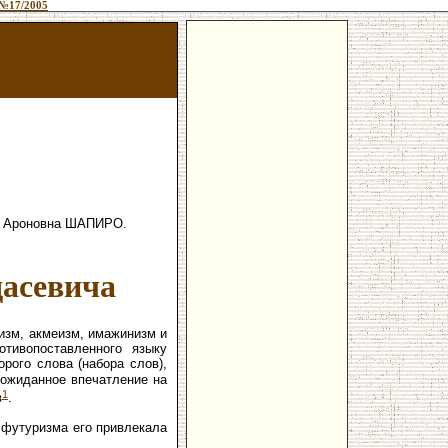
№17/2005
а Ароновна ШАПИРО.
дасевича
изм, акмеизм, имажинизм и
тивопоставленного языку
орого слова (набора слов),
еожиданное впечатление на
1
в
.
 футуризма его привлекала