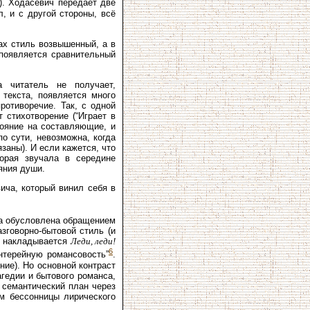
). Ходасевич передаёт две
л, и с другой стороны, всё
ах стиль возвышенный, а в
появляется сравнительный
а читатель не получает,
текста, появляется много
ротиворечие. Так, с одной
 стихотворение (“Играет в
тояние на составляющие, и
о сути, невозможна, когда
заны). И если кажется, что
торая звучала в середине
яния души.
ча, который винил себя в
ика обусловлена обращением
зговорно-бытовой стиль (и
дь накладывается
Леди, леди!
6
нтерейную романсовость”
.
ние). Но основной контраст
агедии и бытового романса,
 семантический план через
м бессонницы лирического