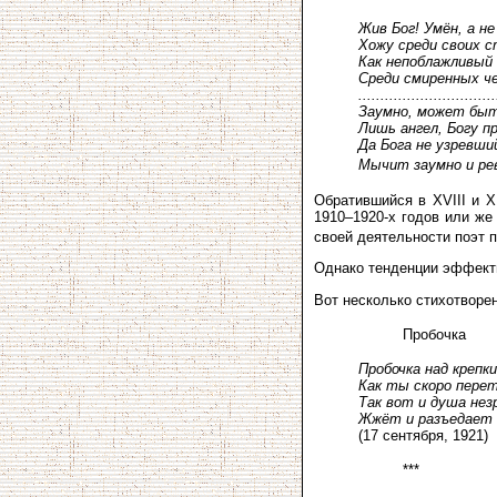
Жив Бог! Умён, а не
Хожу среди своих с
Как непоблажливый
Среди смиренных ч
...............................
Заумно, может быт
Лишь ангел, Богу 
Да Бога не узревши
Мычит заумно и ре
Обратившийся в XVIII и X
1910–1920-х годов или же
своей деятельности поэт 
Однако тенденции эффектн
Вот несколько стихотворе
Пробочка
Пробочка над крепк
Как ты скоро перет
Так вот и душа нез
Жжёт и разъедает 
(17 сентября, 1921)
***