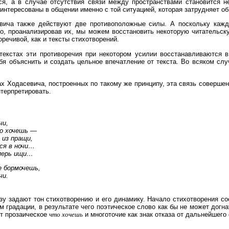
ся, а в случае отсутствия связи между пространствами становится 
интересованы в общении именно с той ситуацией, которая затрудняет об
вича также действуют две противоположные силы. А поскольку кажд
о, проанализировав их, мы можем восстановить некоторую читательск
оречивой, как и тексты стихотворений.
екстах эти противоречия при некотором усилии восстанавливаются в 
ебя объяснить и создать цельное впечатление от текста. Во всяком слу
ах Ходасевича, построенных по такому же принципу, эта связь соверше
нтерпретировать.
чи,
то хочешь —
 из пращи,
ся в ночи…
перь ищи…
е бормочешь,
чи.
зу задают тон стихотворению и его динамику. Начало стихотворения со
м градации, в результате чего поэтическое слово как бы не может дог
ит прозаическое
что хочешь
и многоточие как знак отказа от дальнейшего