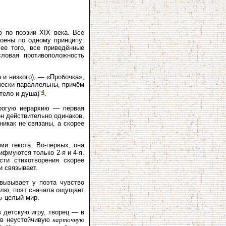
ю по поэзии XIX века. Все
роены по одному принципу:
ее того, все приведённые
словая противоположность
и низкого), — «Пробочка»,
ически параллельны, причём
4
тело и душа)”
.
трогую иерархию — первая
н действительно одинаков,
никак не связаны, а скорее
и текста. Во-первых, она
ифмуются только 2-я и 4-я.
сти стихотворения скорее
и связывает.
вызывает у поэта чувство
телю, поэт сначала ощущает
о
целый мир.
 детскую игру, творец — в
— в неустойчивую
карточную