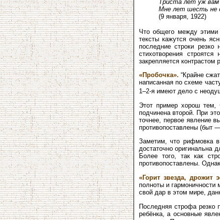
Триста лет уж вам
Мне лет шесть не 
(9 января, 1922)
Что общего между этими 
тексты кажутся очень ясн
последние строки резко 
стихотворения строятся 
закрепляется контрастом 
«Пробочка».
“Крайне сжа
написанная по схеме част
1–2-я имеют дело с неоду
Этот пример хорош тем,
подчинена второй. При эт
точнее, первое явление в
противопоставлены (быт —
Заметим, что рифмовка в
достаточно оригинальна д
Более того, так как стр
противопоставлены. Однак
«Горит звезда, дрожит
полноты и гармоничности 
свой дар в этом мире, да
Последняя строфа резко п
ребёнка, а основные явле