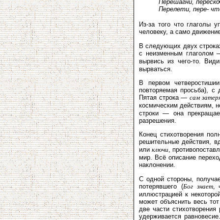
Перешагни, переско
Перелети, пере- ч
Из-за того что глаголы 
человеку, а само движение
В следующих двух строках
с неизменным глаголом
вырвись из чего-то. Вид
вырваться.
В первом четверостишии
повторяемая просьба), с
Пятая строка —
сам затер
космическим действиям, 
строки — она прекращает
разрешения.
Конец стихотворения пол
решительные действия, в
или
ключи
, противопостав
мир. Всё описание перехо
наклонении.
С одной стороны, получае
потерявшего (
Бог знает, 
иллюстрацией к некоторой
может объяснить весь тот
две части стихотворения
удерживается равновесие.