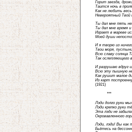
Горит звезда, дрож
Таится ночь в прол
Как не любить весь
Невероятный Твой 
Ты дал мне пять н
Ты дал мне время и
Играет в мареве и
Моей души непосто
И я творю из ничег
Твои моря, пустыни
Всю славу солнца Т
Так ослепляющего 
И разрушаю вдруг 
Всю эту пышную н
Как рушит малое д
Из карт построенн
(1921)
***
Лэди долго руки мы
Лэди крепко руки тё
Эта лэди не забыла
Окровавленного гор
Лэди, лэди! Вы как 
Бьётесь на бессонн