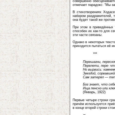
совершенно обесценивает
отмечает парадокс: “Мы за
В стихотворениях Ходасе
набором раздражителей, т
она будет такой же против
При этом в приведённых т
способен их как-то для с
эти части связаны.
Однако в некоторых текст
приходится пытаться её и
***
Перешагни, переско
Перелети, пере- ч
Но вырвись: камнем
Звездой, сорвавшей
Сам затерял — те
Бог знает, что себ
Ища пенснэ или клю
(Январь, 1922)
Первые четыре строки сра
причём используется приё
в конце второй строки сто