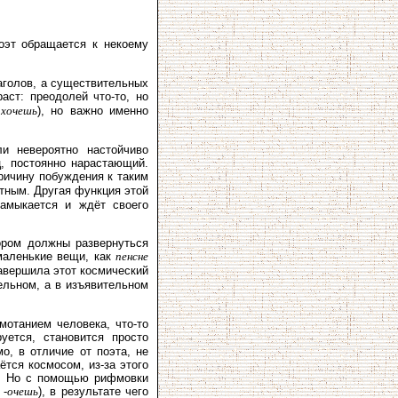
оэт обращается к некоему
аголов, а существительных
аст: преодолей что-то, но
 хочешь
), но важно именно
и невероятно настойчиво
, постоянно нарастающий.
ричину побуждения к таким
ятным. Другая функция этой
замыкается и ждёт своего
ором должны развернуться
маленькие вещи, как
пенсне
завершила этот космический
тельном, а в изъявительном
мотанием человека, что-то
уется, становится просто
о, в отличие от поэта, не
ётся космосом, из-за этого
ти. Но с помощью рифмовки
 -
очешь
), в результате чего