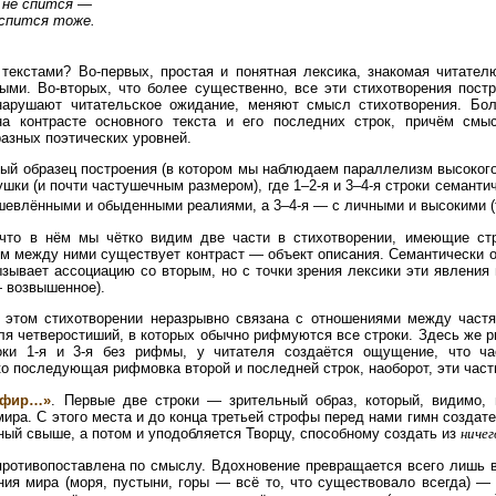
 не спится —
спится тоже.
текстами? Во-первых, простая и понятная лексика, знакомая читател
ыми. Во-вторых, что более существенно, все эти стихотворения пост
нарушают читательское ожидание, меняют смысл стихотворения. Бол
на контрасте основного текста и его последних строк, причём смы
разных поэтических уровней.
тый образец построения (в котором мы наблюдаем параллелизм высокого 
ушки (и почти частушечным размером), где 1–2-я и 3–4-я строки семант
шевлёнными и обыденными реалиями, а 3–4-я — с личными и высокими (
 что в нём мы чётко видим две части в стихотворении, имеющие с
ом между ними существует контраст — объект описания. Семантически о
ызывает ассоциацию со вторым, но с точки зрения лексики эти явления 
 возвышенное).
 этом стихотворении неразрывно связана с отношениями между частям
ля четверостиший, в которых обычно рифмуются все строки. Здесь же р
оки 1-я и 3-я без рифмы, у читателя создаётся ощущение, что ча
о последующая рифмовка второй и последней строк, наоборот, эти част
 эфир…»
. Первые две строки — зрительный образ, который, видимо, 
мира. С этого места и до конца третьей строфы перед нами гимн созда
нный свыше, а потом и уподобляется Творцу, способному создать из
ничег
ротивопоставлена по смыслу. Вдохновение превращается всего лишь в
ния мира (моря, пустыни, горы — всё то, что существовало всегда) 