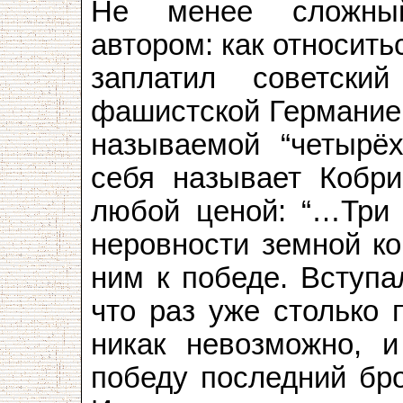
Не менее сложный
автором: как относить
заплатил советск
фашистской Германией
называемой “четырёх
себя называет Кобри
любой ценой: “…Три 
неровности земной ко
ним к победе. Вступа
что раз уже столько 
никак невозможно, и
победу последний бро