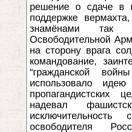
решение о сдаче в п
поддержке вермахта,
знамёнами так н
Освободительной Арм
на сторону врага со
командование, заинт
“гражданской войны
использовало иде
пропагандистских ц
надевал фашистс
исключительность
освободителя Ро