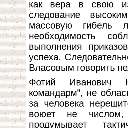
как вера в свою из
следование высоки
массовую гибель л
необходимость соб
выполнения приказо
успеха. Следовательно
Власовым говорить не
Фотий Иванович К
командарм”, не облас
за человека нерешите
воюет не числом,
продумывает такт