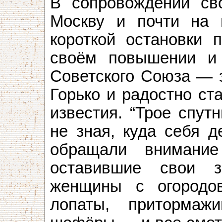
В сопровождении св
Москву и почти на 
короткой остановки 
своём повышении и 
Советского Союза — з
Горько и радостно ст
известия. “Трое спут
не зная, куда себя д
обращали внимани
оставившие свои з
женщины с огородо
лопаты, притормаж