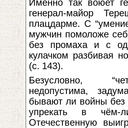
Именно так воюет г
генерал-майор Те
плацдарме. С “умение
мужчин помоложе себя
без промаха и с од
кулачком разбивая н
(с. 143).
Безусловно, “чет
недопустима, задум
бывают ли войны без
упрекать в чём-л
Отечественную выиг