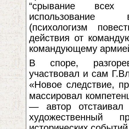
“срывание всех 
использование в
(психологизм повест
действия от команду
командующему армией
В споре, разгоре
участвовал и сам Г.В
«Новое следствие, п
массировал компетен
— автор отстаивал 
художественный п
исторических событий