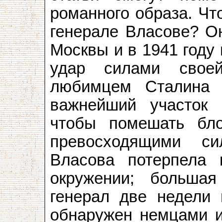
романного образа. Чт
генерале Власове? О
Москвы и в 1941 году
удар силами свое
любимцем Сталина
важнейший участок 
чтобы помешать бло
превосходящими си
Власова потерпела 
окружении; больша
генерал две недели 
обнаружен немцами и