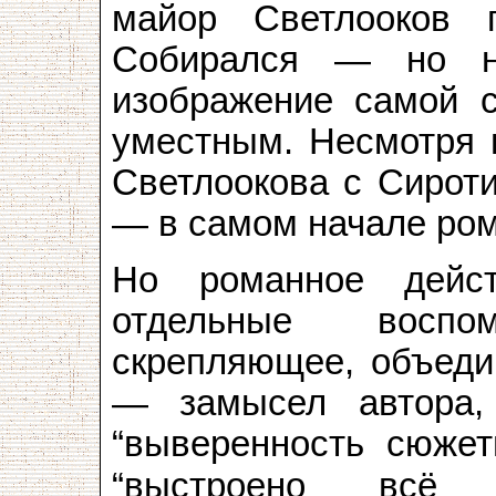
майор Светлооков п
Собирался — но н
изображение самой с
уместным. Несмотря н
Светлоокова с Сирот
— в самом начале ром
Но романное дейс
отдельные воспо
скрепляющее, объеди
— замысел автора,
“выверенность сюжет
“выстроено всё