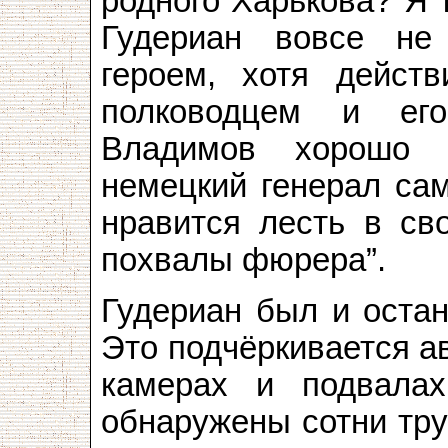
родного Харькова? Я 
Гудериан вовсе не
героем, хотя дейст
полководцем и ег
Владимов хорошо 
немецкий генерал са
нравится лесть в св
похвалы фюрера”.
Гудериан был и остан
Это подчёркивается а
камерах и подвала
обнаружены сотни тру