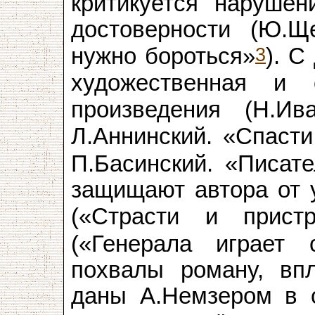
критикуется нарушен
достоверности (Ю.Щ
3
нужно бороться»
). С
художественная и 
произведения (Н.Ив
Л.Аннинский. «Спаст
П.Басинский. «Писате
защищают автора от у
(«Страсти и пристр
(«Генерала играет 
похвалы роману, впл
даны А.Немзером в с