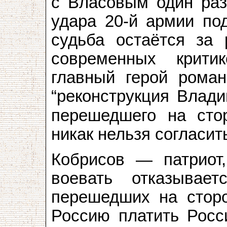
с Власовым один раз
удара 20-й армии по
судьба остаётся за 
современных крити
главный герой рома
“реконструкция Влад
перешедшего на сто
никак нельзя согласит
Кобрисов — патриот,
воевать отказывает
перешедших на сторо
Россию платить Росс