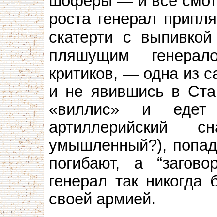
шофёры — и все смотр
роста генерал припля
скатерти с выпивкой
пляшущим генерал
критиков, — одна из 
и не явившись в Став
«виллис» и едет
артиллерийский с
умышленный?), попада
погибают, а “загов
генерал так никогда 
своей армией.