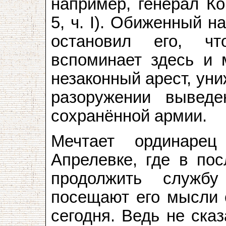
например, генерал Ко
5, ч. I). Обиженный н
остановил его, чт
вспоминает здесь и 
незаконный арест, уни
разоружении вывед
сохранённой армии.
Мечтает ординаре
Апрелевке, где в по
продолжить служб
посещают его мысли о
сегодня. Ведь не ска