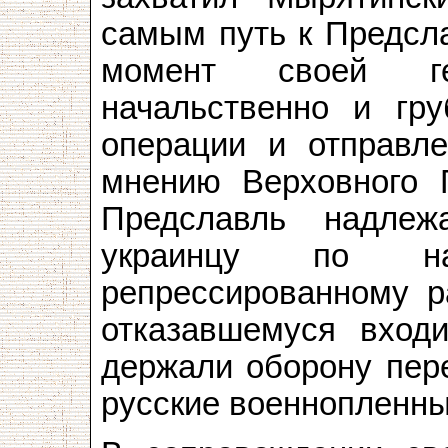
самым путь к Предсла
момент своей ге
начальственно и гр
операции и отправле
мнению Верховного Г
Предславль надлеж
украинцу по на
репрессированному р
отказавшемуся вход
держали оборону пер
русские военнопленны