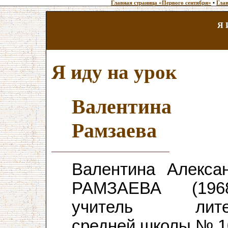
Главная страница «Первого сентября»
•
Глав
Я 
Я иду на урок
Валентина
Рамзаева
Валентина Алекса
РАМЗАЕВА (19
учитель литер
средней школы № 10