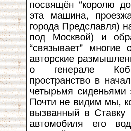
посвящён “королю до
эта машина, проезж
города Предславля) н
под Москвой) и обр
“связывает” многие 
авторские размышлен
о генерале Кобри
пространство в начал
четырьмя сиденьями 
Почти не видим мы, к
вызванный в Ставку г
автомобиля его вод