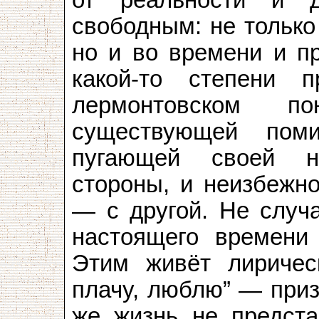
от реальности и д
свободным: не только
но и во времени и пр
какой-то степени п
лермонтовском по
существующей пом
пугающей своей н
стороны, и неизбежн
— с другой. Не случа
настоящего времени
Этим живёт лиричес
плачу, люблю” — приз
же жизнь не предста