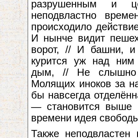
разрушенным и ц
неподвластно време
происходило действие,
И нынче видит пешех
ворот, // И башни, и
курится уж над ним 
дым, // Не слышно
Молящих иноков за н
бы навсегда отделённ
— становится выше в
времени идея свобод
Также неподвластен 