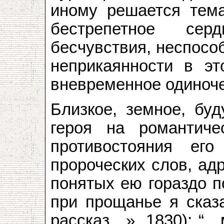
иному решается тема
бестрепетное сер
бесчувствия, неспосо
неприкаянности в эт
вневременное одиноче
Близкое, земное, буд
героя на романтиче
противостояния ег
пророческих слов, ад
понятых ею гораздо п
при прощанье я сказ
рассказ…», 1830); “…