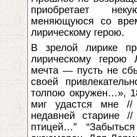
приобретает неку
меняющуюся со врем
лирическому герою.
В зрелой лирике п
лирическому герою 
мечта — пусть не сб
своей привлекательн
толпою окружен…», 18
миг удастся мне /
недавней старине //
птицей…” “Забытьс