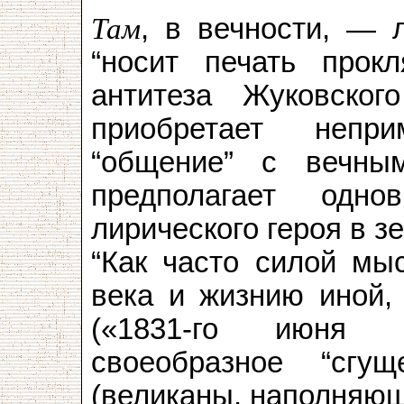
Там
, в вечности, — 
“носит печать прок
антитеза Жуковског
приобретает непр
“общение” с вечны
предполагает одно
лирического героя в з
“Как часто силой мыс
века и жизнию иной,
(«1831-го июня 
своеобразное “сг
(великаны, наполняющи