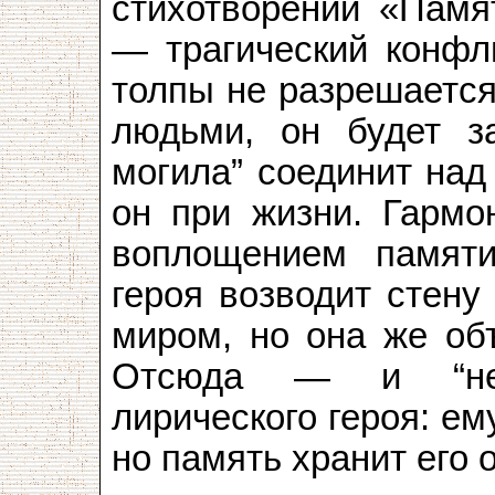
стихотворении «Памят
— трагический конфли
толпы не разрешается,
людьми, он будет за
могила” соединит над
он при жизни. Гармо
воплощением памяти
героя возводит стену
миром, но она же объ
Отсюда — и “нем
лирического героя: ем
но память хранит его 