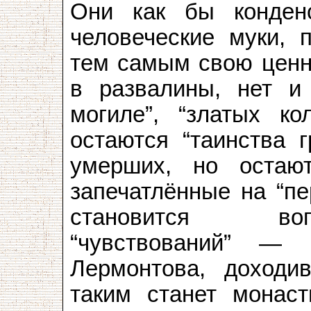
Они как бы конденс
человеческие муки, п
тем самым свою ценн
в развалины, нет и
могиле”, “златых кол
остаются “таинства 
умерших, но остаю
запечатлённые на “пе
становится во
“чувствований” —
Лермонтова, доходи
таким станет мона