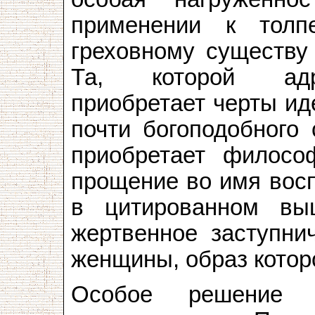
применении к толп
греховному существу
Та, которой адре
приобретает черты иде
почти богоподобного
приобретает филосо
прощение во имя восп
в цитированном в
жертвенное заступни
женщины, образ котор
Особое решение