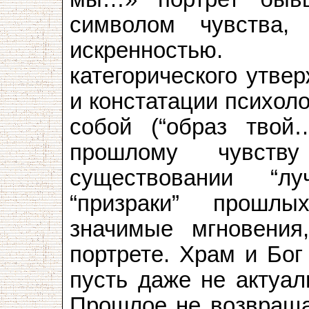
символом чувства,
искренностью.
категорического утве
и констатации психол
собой (“образ твой
прошлому чувств
существовании “лу
“призраки” прошлы
значимые мгновения
портрете. Храм и Бог
пусть даже не актуал
Прошлое не возвращае