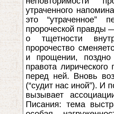
неповторимости пр
утраченного напомина
это “утраченное” п
пророческой правды —
о тщетности внут
пророчество сменяет
и прощении, поздно
правота лирического 
перед ней. Вновь во
(“судит нас иной”). И
вызывает ассоциаци
Писания: тема выстр
особая нагруженно