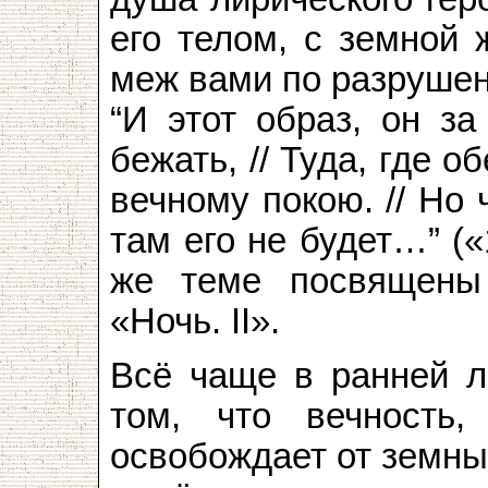
его телом, с земной 
меж вами по разрушени
“И этот образ, он за
бежать, // Туда, где о
вечному покою. // Но 
там его не будет…” («
же теме посвящены 
«Ночь. II».
Всё чаще в ранней л
том, что вечность
освобождает от земны