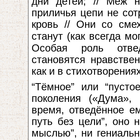
дни детей; // Меж 
приличья цепи не сот
кровь // Они со смех
станут (как всегда мо
Особая роль отв
становятся нравстве
как и в стихотворения
“Тёмное” или “пусто
поколения («Дума», 
время, отведённое ем
путь без цели”, оно 
мыслью”, ни гениаль