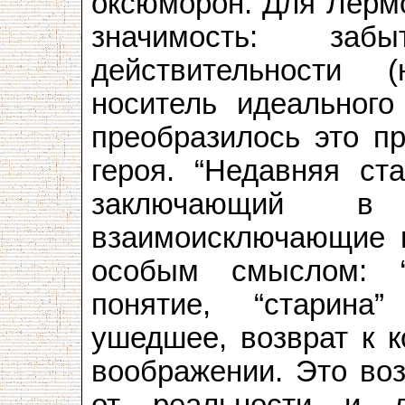
оксюморон. Для Лермо
значимость: з
действительности 
носитель идеального
преобразилось это п
героя. “Недавняя ст
заключающий 
взаимоисключающие п
особым смыслом: 
понятие, “старин
ушедшее, возврат к к
воображении. Это во