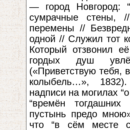
— город Новгород: 
сумрачные стены, /
перемены // Безвредн
одной // Служил тот к
Который отзвонил её
гордых душ увлё
(«Приветствую тебя, 
колыбель…», 1832)
надписи на могилах “
“времён тогдашних 
пустынь предо мною»
что “в сём месте с