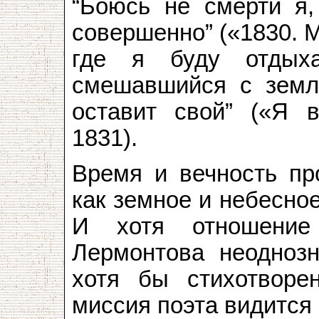
“Боюсь не смерти я, 
совершенно” («1830. М
где я буду отдыха
смешавшийся с землё
оставит свой” («Я 
1831).
Время и вечность пр
как земное и небесно
И хотя отношение
Лермонтова неоднозн
хотя бы стихотворен
миссия поэта видится