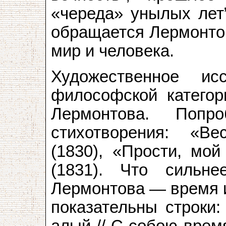
«череда» унылых лет
обращается Лермонтов
мир и человека.
Художественное ис
философской категор
Лермонтова. Попр
стихотворения: «Ве
(1830), «Прости, мой
(1831). Что сильне
Лермонтова — время и
показательны строки:
алый // С собою врем