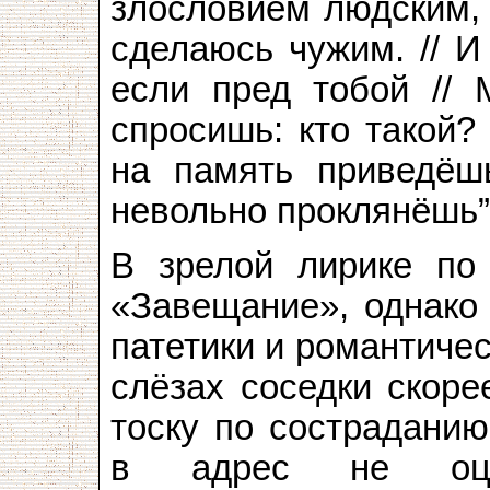
злословием людским, 
сделаюсь чужим. // И
если пред тобой // 
спросишь: кто такой?
на память приведёш
невольно проклянёшь”
В зрелой лирике по
«Завещание», однако
патетики и романтичес
слёзах соседки скоре
тоску по состраданию
в адрес не оце