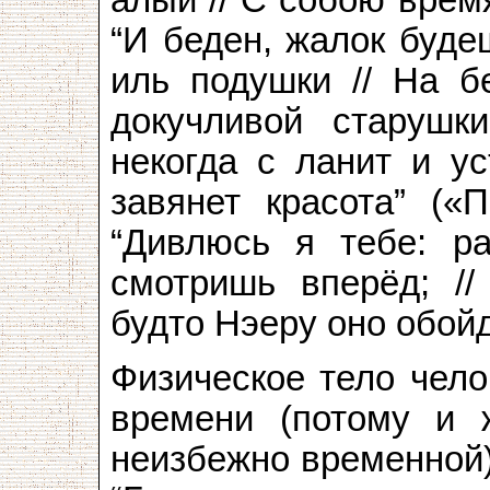
“И беден, жалок буде
иль подушки // На б
докучливой старушки
некогда с ланит и ус
завянет красота” («П
“Дивлюсь я тебе: ра
смотришь вперёд; /
будто Нэеру оно обойд
Физическое тело чело
времени (потому и 
неизбежно временной)