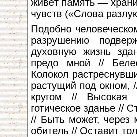
живёт память — храни
чувств («Слова разлук
Подобно человеческом
разрушению подвер
духовную жизнь здан
предо мной // Беле
Колокол растреснувши
растущий под окном, 
кругом // Высокая
готическое зданье // 
// Быть может, через
обитель // Оставит то