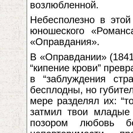
возлюбленной.
Небесполезно в этой
юношеского «Романса
«Оправдания».
В «Оправдании» (1841
“кипение крови” прев
в “заблуждения стра
бесплодны, но губител
мере разделял их: “т
затмил твои младые 
позором любовь б