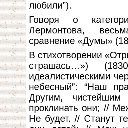
любили”).
Говоря о категор
Лермонтова, весь
сравнение «Думы» (18
В стихотворении «Отр
страшась…») (183
идеалистическими че
небесный”: “Наш пр
Другим, чистейшим
проклинать они; // Ме
Не будет. // Станут т