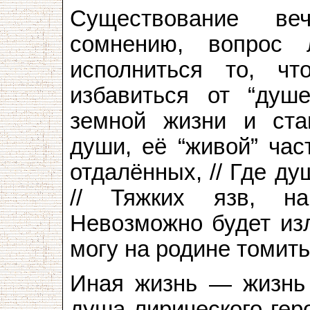
Существование ве
сомнению, вопрос
исполниться то, ч
избавиться от “душ
земной жизни и ста
души, её “живой” час
отдалённых, // Где д
// Тяжких язв, на
Невозможно будет из
могу на родине томить
Иная жизнь — жизнь 
душа лирического гер