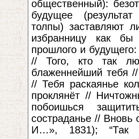
общественный): безо
будущее (результат
толпы) заставляют ли
избранницу как бы
прошлого и будущего:
// Того, кто так л
блаженнейший тебя //
// Тебя раскаянье ко
проклянёт // Ничтожн
побоишься защити
состраданье // Вновь 
И…», 1831); “Так