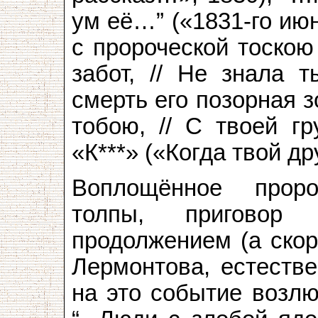
ум её…” («1831-го июн
с пророческой тоскою
забот, // Не знала 
смерть его позорная з
тобою, // С твоей г
«К***» («Когда твой др
Воплощённое проро
толпы, приговор
продолжением (а скор
Лермонтова, естеств
на это событие возлю