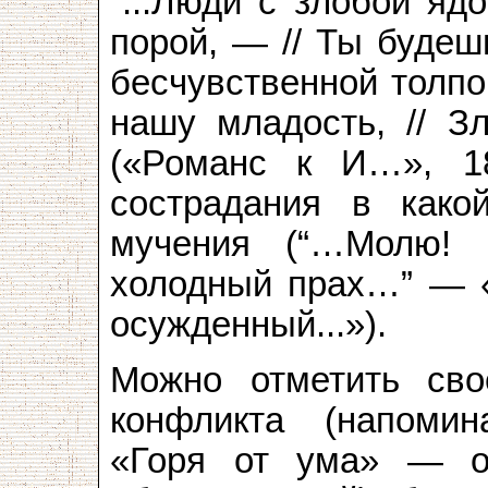
“...Люди с злобой яд
порой, — // Ты будеш
бесчувственной толпой?
нашу младость, // З
(«Романс к И…», 18
сострадания в какой
мучения (“…Молю! 
холодный прах…” — 
осужденный...»).
Можно отметить сво
конфликта (напомин
«Горя от ума» — о