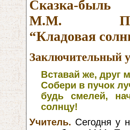
Сказка-быль
М.М. При
“Кладовая солн
Заключительный ур
Вставай же, друг 
Собери в пучок лу
будь смелей, на
солнцу!
Учитель.
Сегодня у н