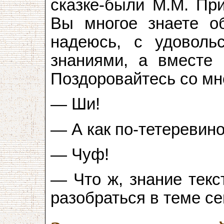
сказке-были М.М. Пр
Вы многое знаете об
надеюсь, с удоволь
знаниями, а вместе
Поздоровайтесь со мн
— Ши!
— А как по-тетеревин
— Чуф!
— Что ж, знание текс
разобраться в теме се