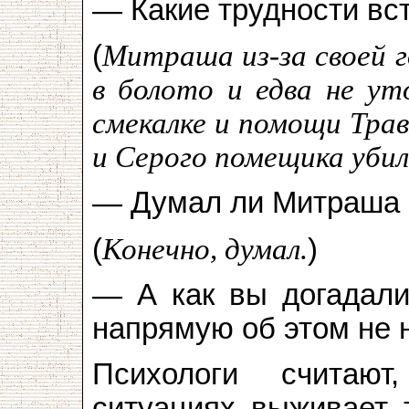
— Какие трудности вст
(
Митраша из-за своей 
в болото и едва не ут
смекалке и помощи Трав
и Серого помещика убил
— Думал ли Митраша в
(
Конечно, думал.
)
— А как вы догадали
напрямую об этом не 
Психологи считаю
ситуациях выживает т