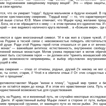
им подчинением заведённому порядку вещей”. Это — образ защиты, 
за свои идеалы.
тся, что он умирает “гордо”: будучи мальчиком и будучи юношей. В го
ногом христианскому смирению. “Гордый взор” — то, что характеризует
ой выше статье Ю.В. Манн отмечает, что Мцыри чужд желанию проще
 Бога, но и не обращается к нему — в этом причина его одиночества. И 
край — вне видимого наличного круга явлений… в «Божьем мире», где 
няются в один многозначный символ. “И я как жил в стране чужой, /
 на Родине в тесной связи с невозможностью победить обстоятельств
ной души. Ради этой Родины герой готов отказаться от рая и от вечнос
 монах” — важнейшая антитеза: естественность, внутреннюю свободу
оченной жизнью монастыря. Мотив узника перерастает в мотив обречё
может быть состоянием героя — он должен или “принять монашеский обет
, две возможности непримиримы, и выбор обусловлен внутренним
вущей в нём.
ма смирения — отказ от отчизны, родных, друзей (“я никому не мог 
но, ты хотел, старик, // Чтоб я в обители отвык // От этих сладостных
лит о прощении”.
противопоставляет Мцыри “жизни в плену”, “чудный мир тревог и 
 он остаётся верен до конца. И в этом его нравственная сила. Путь н
 единственной возможностью для существования.
уть на Родину, но и жизненный путь, не случайно некоторые исследова
 Данте. И нравственный выбор Мцыри лежит в стороне от пути, выбра
нием прекрасной грузинки, от манящего пути из песни рыбки. Это од