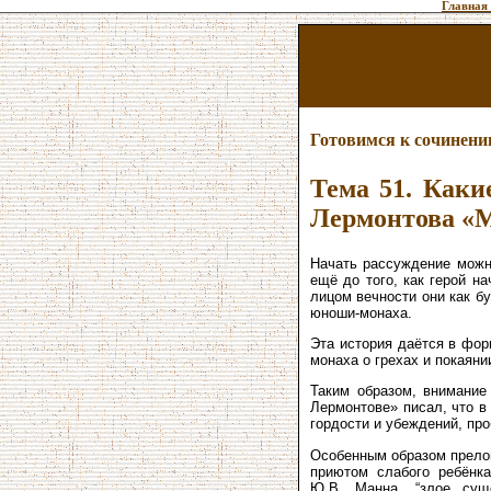
Главная
Готовимся к сочинен
Тема 51. Каки
Лермонтова «
Начать рассуждение можно
ещё до того, как герой н
лицом вечности они как бу
юноши-монаха.
Эта история даётся в фор
монаха о грехах и покаяни
Таким образом, внимание
Лермонтове» писал, что в
гордости и убеждений, пр
Особенным образом прелом
приютом слабого ребёнк
Ю.В. Манна, “злое сущ