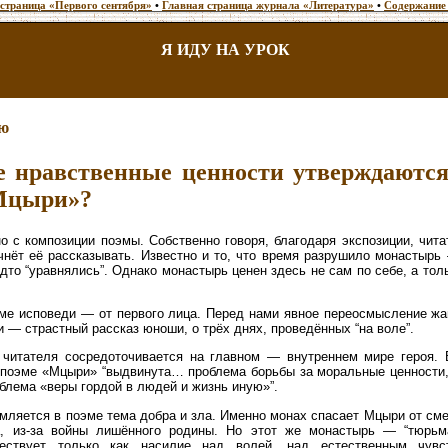
 страница «Первого сентября»
•
Главная страница журнала «Литература»
•
Содержание
Я ИДУ НА УРОК
ию
е нравственные ценности утверждаютс
Мцыри»?
 с композиции поэмы. Собственно говоря, благодаря экспозиции, чит
ачнёт её рассказывать. Известно и то, что время разрушило монастыр
дто “уравнялись”. Однако монастырь ценен здесь не сам по себе, а толь
ме исповеди — от первого лица. Перед нами явное переосмысление жа
и — страстный рассказ юноши, о трёх днях, проведённых “на воле”.
 читателя сосредоточивается на главном — внутреннем мире героя. 
 поэме «Мцыри» “выдвинута… проблема борьбы за моральные ценности,
облема «веры гордой в людей и жизнь иную»”.
ляется в поэме тема добра и зла. Именно монах спасает Мцыри от сме
а, из-за войны лишённого родины. Но этот же монастырь — “тюрь
ествует только как насилие над волей, над естественным чувс