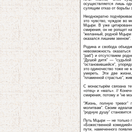
осуществляется лишь одн
сулящим отказ от борьбы 
Неоднократно подчёркивае
это чувство, чуждое во м
Мцыри. В уже цитированн
смирения, он не ропщет на
“желанный, родной Мцыри 
оказался лишним звеном”.
Родина и свобода объеди
невозможность оказаться
“раб”) и отсутствием род
“Душой дитя” — “судьбой
“остановившейся”, упоряд
это одиночество тоже не 
умереть. Эти две жизни
“пламенной страстью”, жи
С монастырём связана те
«отец» и «мать». // Конеч
смирения, потому и “не мо
“Жизнь, полную тревог” 
молитвам”. Своим идеалам
“родную душу” становится
Путь Мцыри — не только п
«Божественной комедией»
пути, намеченного появле