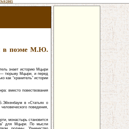
 №9/2005
я в поэме М.Ю.
атель знает историю Мцыри
ь — тюрьму Мцыри, и перед
ко как “хранитель” истории
нра: вместо повествования
Б.Эйхенбаум в «Статьях о
 человеческого поведения,
рти, монастырь становится
ма” для Мцыри. По мысли
твом родины. Узничество