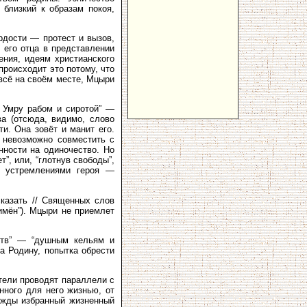
близкий к образам покоя,
рдости — протест и вызов,
 его отца в представлении
ния, идеям христианского
происходит это потому, что
всё на своём месте, Мцыри
/ Умру рабом и сиротой” —
а (отсюда, видимо, слово
ти. Она зовёт и манит его.
 невозможно совместить с
нности на одиночество. Но
”, или, “глотнув свободы”,
и устремлениями героя —
сказать // Священных слов
 имён”). Мцыри не приемлет
битв” — “душным кельям и
а Родину, попытка обрести
тели проводят параллели с
нного для него жизнью, от
нажды избранный жизненный