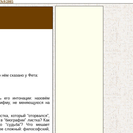
 №9/2005
 нём сказано у Фета:
ь его интонации: назовём
 рифму, не меняющуюся на
тка, который “оторвался”,
 в “биографии” листка? Как
его “судьба”? Что мешает
олее сложный: философский,