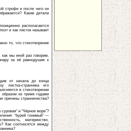
ой строфе и после чего он
ображается? Какие детали
позиционно располагаются
поэт и как листок называет
жно то, что стихотворение
, как мы иной раз говорим,
инару за её равнодушие к
едив от начала до конца
зу листка-странника его
ъясняется в стихотворении
с образом из тремя годами
ая причины странничества?
 суровая“ и “Чёрное море”?
вления: “бурей гонимый” —
твенность, материнство,
ы? Как соотносятся между
ранника?