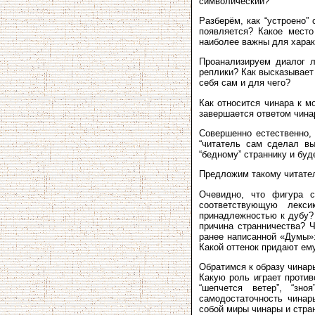
символический?
Разберём, как “устроено”
появляется? Какое место
наиболее важны для харак
Проанализируем диалог л
реплики? Как высказывает 
себя сам и для чего?
Как относится чинара к м
завершается ответом чина
Совершенно естественно, 
“читатель сам сделал вы
“бедному” страннику и буд
Предложим такому читател
Очевидно, что фигура с
соответствующую лекси
принадлежностью к дубу? 
причина странничества? Ч
ранее написанной «Думы»:
Какой оттенок придают ему
Обратимся к образу чинары
Какую роль играет против
“шепчется ветер”, “зно
самодостаточность чинар
собой миры чинары и стра