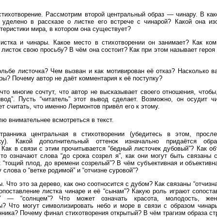
 стихотворение. Рассмотрим второй центральный образ — чинару. В как
 уделено в рассказе о листке его встрече с чинарой? Какой она из
теристики мира, в котором она существует?
истка и чинары. Какое место в стихотворении он занимает? Как ком
листок свою просьбу? В чём она состоит? Как при этом называет героя 
ольбе листочка? Чем вызван и как мотивирован её отказ? Насколько ва
ры? Почему автор не даёт комментария к её поступку?
что многие сочтут, что автор не высказывает своего отношения, чтобы
вод”. Пусть “читатель” этот вывод сделает. Возможно, он осудит ч
ет считать, что именно Лермонтов привёл его к этому.
ю внимательнее всмотреться в текст.
транника центральная в стихотворении (убедитесь в этом, просл
ку). Какой дополнительный оттенок изначально придаётся обра
Как в связи с этим прочитывается “бедный листочек дубовый”? Как об
то означают слова “до срока созрел я”, как они могут быть связаны 
 “тощий плод, до времени созрелый”? В чём субъективная и объективн
 слова о “ветке родимой” и “отчизне суровой”?
. Что это за дерево, как оно соотносится с дубом? Как связаны “отчизна
опоставление листка чинаре и её “сынам”? Какую роль играют сопоста
я” — “солнцем”? Что может означать красота, молодость, женс
ы? Что могут символизировать небо и море в связи с образом чинар
нника? Почему финал стихотворения открытый? В чём трагизм образа ст