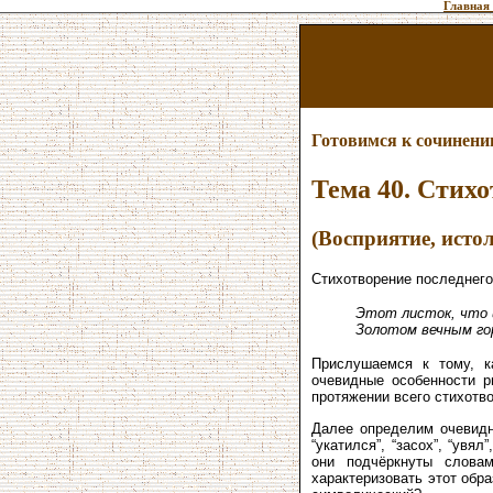
Главная
Готовимся к сочинен
Тема 40. Стих
(Восприятие, истол
Стихотворение последнего
Этот листок, что и
Золотом вечным го
Прислушаемся к тому, ка
очевидные особенности 
протяжении всего стихотв
Далее определим очевидну
“укатился”, “засох”, “увя
они подчёркнуты словам
характеризовать этот обр