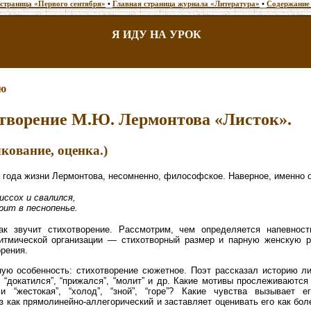
 страница «Первого сентября»
•
Главная страница журнала «Литература»
•
Содержание
Я ИДУ НА УРОК
ию
отворение М.Ю. Лермонтова «Листок».
кование, оценка.)
 года жизни Лермонтова, несомненно, философское. Наверное, именно о
ссох и свалился,
рит в песнопенье.
к звучит стихотворение. Рассмотрим, чем определяется напевност
ритмической организации — стихотворный размер и парную женскую
орения.
ю особенность: стихотворение сюжетное. Поэт рассказал историю лис
л”, “докатился”, “прижался”, “молит” и др. Какие мотивы прослеживаются
и “жестокая”, “холод”, “зной”, “горе”? Какие чувства вызывает 
аз как прямолинейно-аллегорический и заставляет оценивать его как б