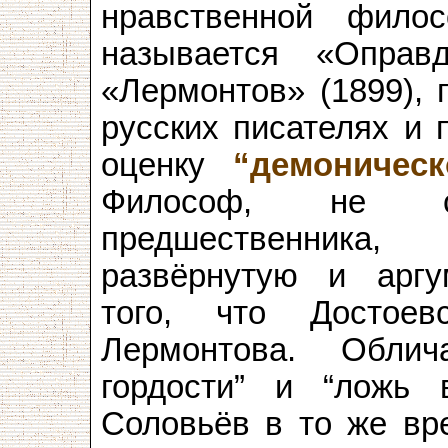
нравственной фило
называется «Оправ
«Лермонтов» (1899), 
русских писателях и 
оценку
“демоническ
Философ, не с
предшественника,
развёрнутую и аргу
того, что Достое
Лермонтова. Обли
гордости” и “ложь 
Соловьёв в то же вре