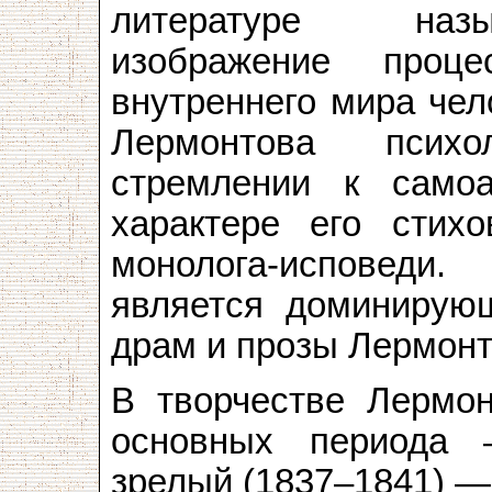
литературе назы
изображение проце
внутреннего мира чел
Лермонтова психо
стремлении к само
характере его стих
монолога-исповед
является доминирующ
драм и прозы Лермонт
В творчестве Лермо
основных периода 
зрелый (1837–1841) —