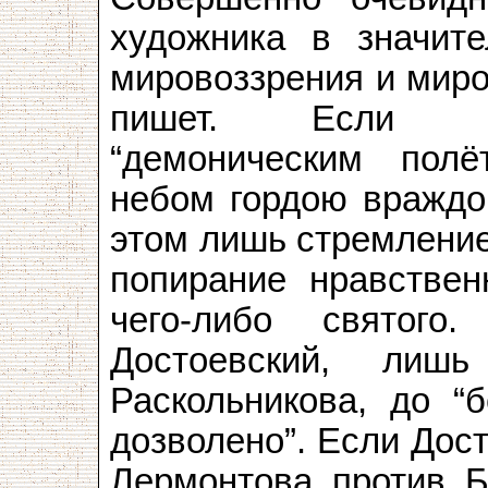
художника в значите
мировоззрения и миро
пишет. Если Бе
“демоническим полё
небом гордою враждою
этом лишь стремление
попирание нравствен
чего-либо святого
Достоевский, лиш
Раскольникова, до “б
дозволено”. Если Дос
Лермонтова против Б