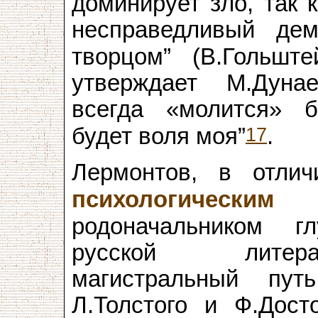
доминирует зло, так 
несправедливый де
творцом” (В.Гольште
утверждает М.Дунае
всегда «молится» б
17
будет воля моя”
.
Лермонтов, в отлич
психологическим
х
родоначальником г
русской литера
магистральный пу
Л.Толстого и Ф.Дост