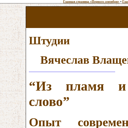
Главная страница «Первого сентября»
•
Гла
Штудии
Вячеслав Влаще
“Из пламя и 
слово”
Опыт современ