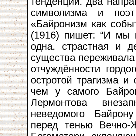
тенденции, два напра
символизма и поэ
«Байронизм как событ
(1916) пишет: “И мы 
одна, страстная и д
существа переживала 
отчуждённости гордо
остротой трагизма и 
чем у самого Байрон
Лермонтова внеза
неведомого Байрон
перед тенью Вечно-Ж