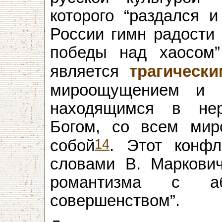
которого “раздался 
России гимн радости 
победы над хаосом”
является
трагически
мироощущением и м
находящимся в не
Богом, со всем ми
14
собой
. Этот конфл
словами В. Маркови
романтизма с аб
совершенством”.