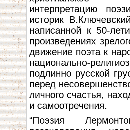
интерпретацию поэз
историк В.Ключевский
написанной к 50-лет
произведениях зрелог
движение поэта к наро
национально-рели
подлинно русской гру
перед несовершенств
личного счастья, нахо
и самоотречения.
“Поэзия Лермонт