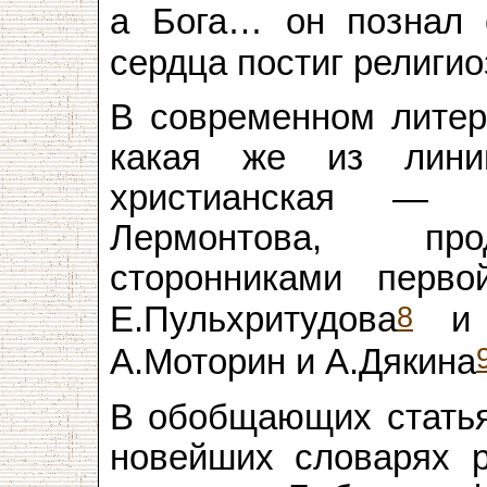
а Бога… он познал
сердца постиг религи
В современном литер
какая же из лини
христианская — п
Лермонтова, про
сторонниками перво
8
Е.Пульхритудова
и 
А.Моторин и А.Дякина
В обобщающих статья
новейших словарях р