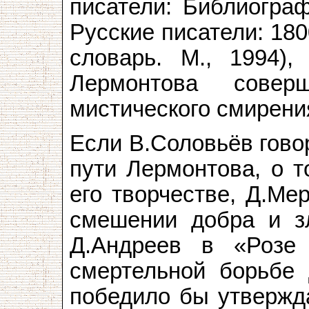
писатели: Библиограф
Русские писатели: 18
словарь. М., 1994),
Лермонтова совер
мистического смирени
Если В.Соловьёв гово
пути Лермонтова, о т
его творчестве, Д.Ме
смешении добра и зл
Д.Андреев в «Роз
смертельной борьбе 
победило бы утвержд