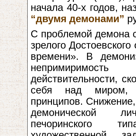
начала 40-х годов, н
“двумя демонами”
ру
С проблемой демона с
зрелого Достоевского
времени». В демони
непримиримос
действительности, ск
себя над миром, 
принципов. Снижение,
демонической лич
печоринского т
художественной за