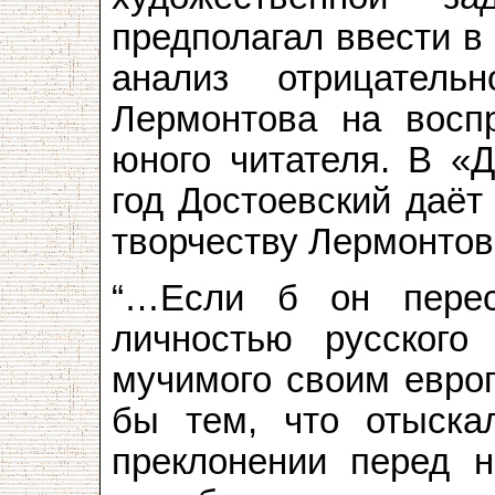
предполагал ввести в
анализ отрицатель
Лермонтова на восп
юного читателя. В «Д
год Достоевский даёт
творчеству Лермонтов
“…Если б он перес
личностью русского 
мучимого своим европ
бы тем, что отыска
преклонении перед н