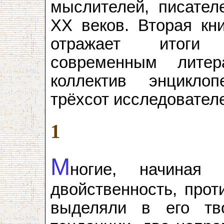
мыслителей, писател
XX веков. Вторая кни
отражает итоги 
современным литера
коллектив энцикло
трёхсот исследователе
1
М
ногие, начиная 
двойственность, прот
выделяли в его тв