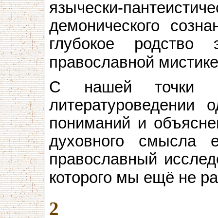
язычески-пантеистич
демонического созна
глубокое родство 
православной мистике
С нашей точки з
литературоведении о
пониманий и объясне
духовного смысла е
православный исследо
которого мы ещё не р
2