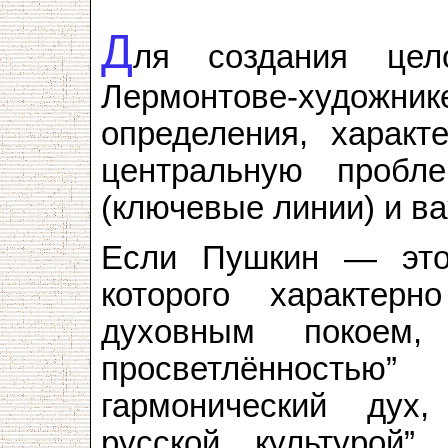
Д
ля создания цело
Лермонтове-художник
определения, характ
центральную пробл
(ключевые линии) и в
Если Пушкин — это 
которого характерн
духовным покоем
просветлённость
гармонический дух
русской культурой” 