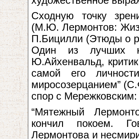
художественное выраж
Сходную точку зрен
(М.Ю. Лермонтов: Жизн
П.Бицилли (Этюды о ру
Один из лучших к
Ю.Айхенвальд, критик
самой его личности
миросозерцанием” (С.
спор с Мережковским:
“Мятежный Лермонт
кончил покоем. Го
Лермонтова и несмири