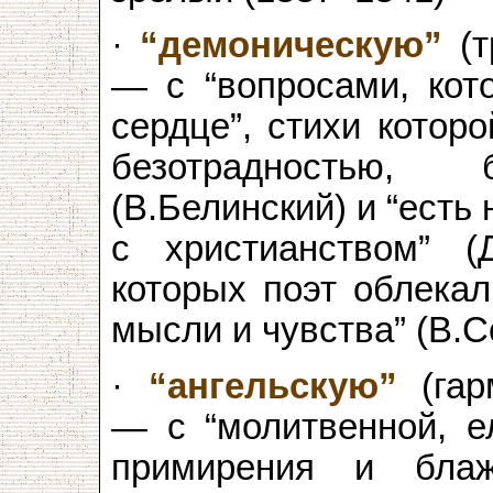
·
“демоническую”
(т
— с “вопросами, кот
сердце”, стихи котор
безотрадностью,
(В.Белинский) и “есть 
с христианством” (Д
которых поэт облека
мысли и чувства” (В.С
·
“ангельскую”
(гар
— с “молитвенной, е
примирения и блаже