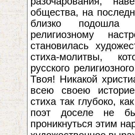
разочарования, нав
общества, на последн
близко подошла 
религиозному нас
становилась художе
стиха-молитвы, к
русского религиозног
Твоя! Никакой христи
всею своею историе
стиха так глубоко, ка
поэт доселе не бы
проникнуться этим на