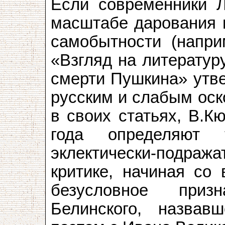
Если современники 
масштабе дарования п
самобытности (напри
«Взгляд на литератур
смерти Пушкина» утве
русским и слабым оск
в своих статьях, В.К
года определяют 
эклектически-подража
критике, начиная со 
безусловное приз
Белинского, назвав