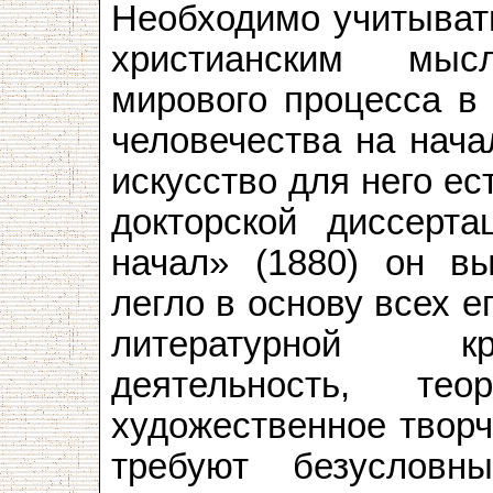
Необходимо учитывать
христианским мыс
мирового процесса в
человечества на нача
искусство для него ес
докторской диссерта
начал» (1880) он вы
легло в основу всех ег
литературной кр
деятельность, те
художественное творч
требуют безусловн