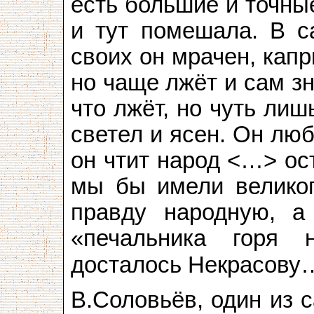
есть большие и точны
и тут помешала. В с
своих он мрачен, капр
но чаще лжёт и сам зн
что лжёт, но чуть лиш
светел и ясен. Он люб
он чтит народ <…> ос
мы бы имели великог
правду народную, а
«печальника горя 
досталось Некрасову
В.Соловьёв, один из 