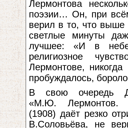
Лермонтова несколь
поэзии… Он, при всё
верил в то, что выше
светлые минуты да
лучшее: «И в неб
религиозное чувст
Лермонтове, никогда 
пробуждалось, бороло
В свою очередь Д
«М.Ю. Лермонтов. 
(1908) даёт резко от
В.Соловьёва, не ве