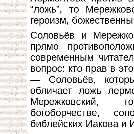
“ложь”, то Мережков
героизм, божественны
Соловьёв и Мережко
прямо противополож
современным читателе
вопрос: кто прав в эт
— Соловьёв, котор
обличает ложь лермо
Мережковский, 
богоборчестве, со
библейских Иакова и 