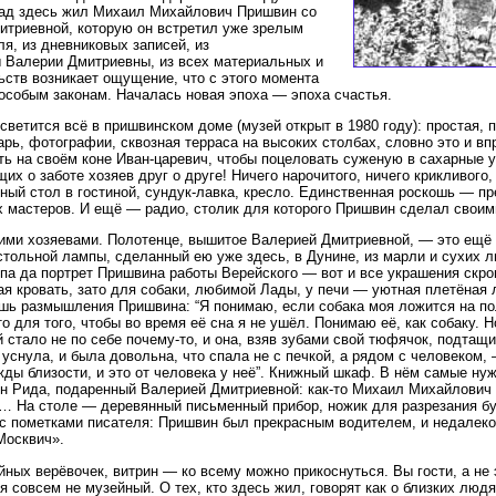
зад здесь жил Михаил Михайлович Пришвин со
итриевной, которую он встретил уже зрелым
ля, из дневниковых записей, из
 Валерии Дмитриевны, из всех материальных и
ств возникает ощущение, что с этого момента
 особым законам. Началась новая эпоха — эпоха счастья.
светится всё в пришвинском доме (музей открыт в 1980 году): простая, 
рь, фотографии, сквозная терраса на высоких столбах, словно это и вп
ть на своём коне Иван-царевич, чтобы поцеловать суженую в сахарные 
х о заботе хозяев друг о друге! Ничего нарочитого, ничего крикливого,
ный стол в гостиной, сундук-лавка, кресло. Единственная роскошь — п
х мастеров. И ещё — радио, столик для которого Пришвин сделал своим
ими хозяевами. Полотенце, вышитое Валерией Дмитриевной, — это ещё 
стольной лампы, сделанный ею уже здесь, в Дунине, из марли и сухих 
мпа да портрет Пришвина работы Верейского — вот и все украшения скро
ая кровать, зато для собаки, любимой Лады, у печи — уютная плетёная
ешь размышления Пришвина: “Я понимаю, если собака моя ложится на п
то для того, чтобы во время её сна я не ушёл. Понимаю её, как собаку. Н
й стало не по себе почему-то, и она, взяв зубами свой тюфячок, подтащи
 уснула, и была довольна, что спала не с печкой, а рядом с человеком,
ды близости, и это от человека у неё”. Книжный шкаф. В нём самые нуж
н Рида, подаренный Валерией Дмитриевной: как-то Михаил Михайлович с
е… На столе — деревянный письменный прибор, ножик для разрезания бу
с пометками писателя: Пришвин был прекрасным водителем, и недалеко 
Москвич».
йных верёвочек, витрин — ко всему можно прикоснуться. Вы гости, а не 
 совсем не музейный. О тех, кто здесь жил, говорят как о близких люд