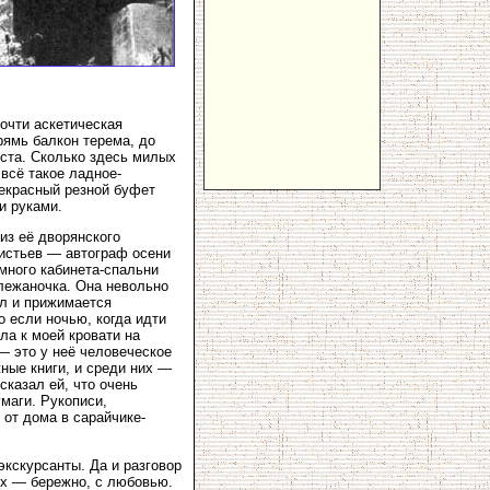
почти аскетическая
рямь балкон терема, до
уста. Сколько здесь милых
 всё такое ладное-
рекрасный резной буфет
и руками.
из её дворянского
листьев — автограф осени
много кабинета-спальни
 лежаночка. Она невольно
ол и прижимается
о если ночью, когда идти
ла к моей кровати на
 — это у неё человеческое
ные книги, и среди них —
казал ей, что очень
маги. Рукописи,
от дома в сарайчике-
экскурсанты. Да и разговор
ях — бережно, с любовью.