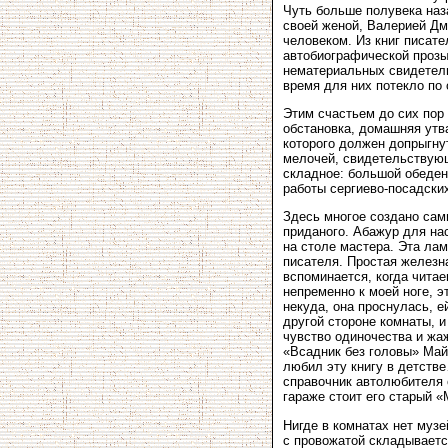
Чуть больше полувека на
своей женой, Валерией Дм
человеком. Из книг писате
автобиографической прозы
нематериальных свидетель
время для них потекло по
Этим счастьем до сих пор 
обстановка, домашняя утва
которого должен допрыгну
мелочей, свидетельствующи
складное: большой обеден
работы сергиево-посадски
Здесь многое создано сам
приданого. Абажур для на
на столе мастера. Эта ла
писателя. Простая железн
вспоминается, когда чита
непременно к моей ноге, э
некуда, она проснулась, е
другой стороне комнаты, и
чувство одиночества и жаж
«Всадник без головы» Май
любил эту книгу в детств
справочник автолюбителя 
гараже стоит его старый «
Нигде в комнатах нет музе
с провожатой складывается