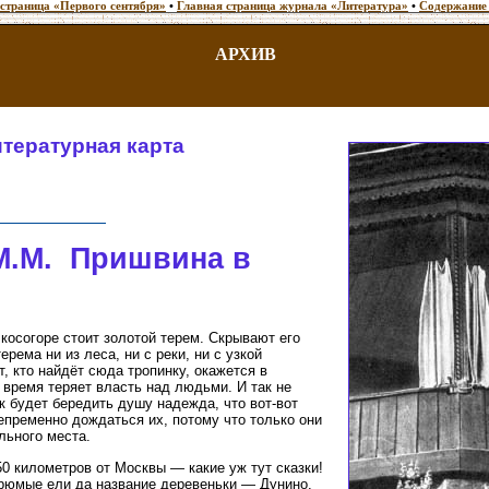
 страница «Первого сентября»
•
Главная страница журнала «Литература»
•
Содержание
АРХИВ
тературная карта
М.М. Пришвина в
 косогоре стоит золотой терем. Скрывают его
ерема ни из леса, ни с реки, ни с узкой
т, кто найдёт сюда тропинку, окажется в
 время теряет власть над людьми. И так не
ак будет бередить душу надежда, что вот-вот
епременно дождаться их, потому что только они
льного места.
50 километров от Москвы — какие уж тут сказки!
грюмые ели да название деревеньки — Дунино.