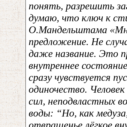
понять, разрешить заг
думаю, что ключ к с
О.Мандельштама «Мне 
предложение. Не случ
даже название. Это 
внутреннее состояние
сразу чувствуется пу
одиночество. Человек
сил, неподвластных в
воды: “Но, как медуза
отвращенье лёгкое вн