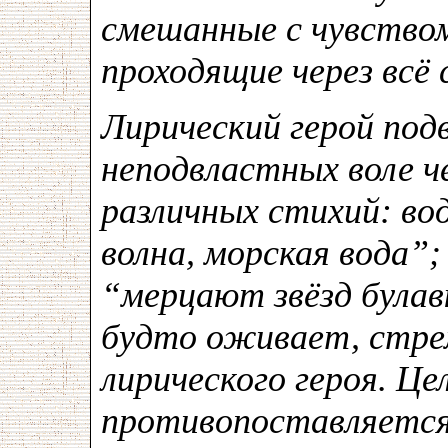
смешанные с чувство
проходящие через всё
Лирический герой под
неподвластных воле ч
различных стихий: во
волна, морская вода”
“мерцают звёзд булав
будто оживает, стре
лирического героя. Це
противопоставляется 