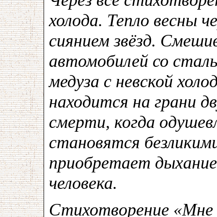
холода. Тепло весны ч
сиянием звёзд. Смеши
автомобилей со ста
медуза с невской хол
находится на грани д
смерти, когда одуше
становятся безликими
приобретает дыхание 
человека.
Стихотворение «Мне х