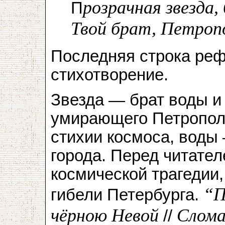
розрачная звезда
П
Твой брат, Петроп
Последняя строка реф
стихотворение.
Звезда — брат воды и 
умирающего Петрополя
стихии космоса, воды
города. Перед читател
космической трагедии
“П
гибели Петербурга.
чёрною Невой
Сломал
//