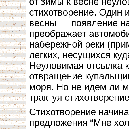
от зимы к весне неул
стихотворение. Один 
весны — появление на
преображает автомоби
набережной реки (прим
лёгких, несущихся куд
Неуловимая отсылка 
отвращение купальщик
моря. Но не идём ли 
трактуя стихотворени
Стихотворение начина
предложения “Мне холо