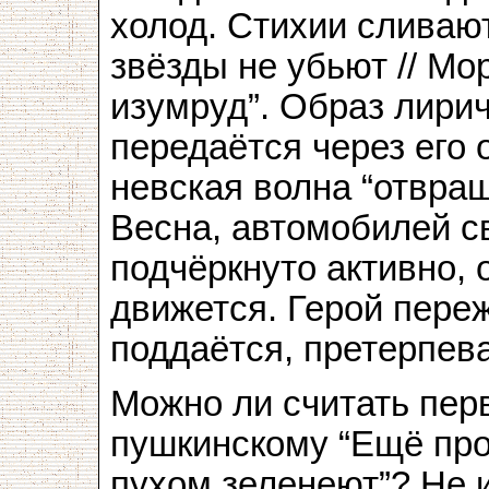
холод. Стихии сливают
звёзды не убьют // М
изумруд”. Образ лирич
передаётся через его
невская волна “отвращ
Весна, автомобилей с
подчёркнуто активно, 
движется. Герой пере
поддаётся, претерпевае
Можно ли считать пер
пушкинскому “Ещё проз
пухом зеленеют”? Не 