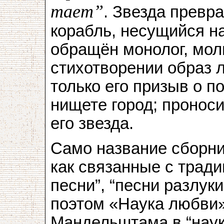
тает”
. Звезда превр
корабль, несущийся н
обращён монолог, моль
стихотворении образ л
только его призыв о п
нищете город; проноси
его звезда.
Само название сборник
как связанные с трад
песни”, “песни разлук
поэтом «Наука любви» 
Мандельштама в “наук