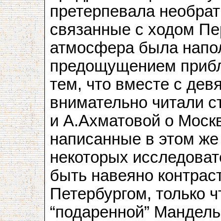
претерпевала необра
связанные с ходом Пе
атмосфера была напол
предощущением прибл
тем, что вместе с де
внимательно читали с
и А.Ахматовой о Москв
написанные в этом же 
некоторых исследоват
быть навеяно контрас
Петербургом, только 
“подаренной” Мандел