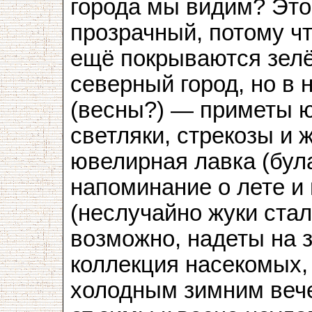
города мы видим? Это
прозрачный, потому чт
ещё покрываются зел
северный город, но в 
(весны?) — приметы ю
светляки, стрекозы и ж
ювелирная лавка (була
напоминание о лете и
(неслучайно жуки ста
возможно, надеты на з
коллекция насекомых,
холодным зимним веч