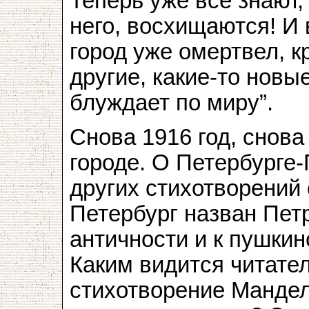
Теперь уже все знают,
него, восхищаются! И 
город уже омертвел, к
другие, какие-то новы
блуждает по миру”.
Снова 1916 год, снова
городе. О Петербурге-
других стихотворений с
Петербург назван Пет
античности и к пушки
Каким видится читате
стихотворение Манде