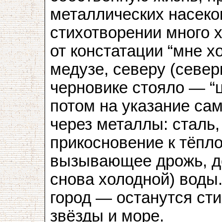
металлических насек
стихотворении много х
от констатации “мне х
медузе, северу (северн
черновике стояло — “
потом на указание сам
через металлы: сталь
прикосновение к тёпло
вызывающее дрожь, д
снова холодной) воды.
город — останутся ст
звёзды и море.