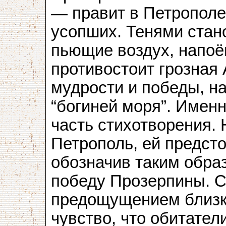
— правит в Петрополе
усопших. Тенями стано
пьющие воздух, напоё
противостоит грозная 
мудрости и победы, 
“богиней моря”. Имен
часть стихотворения. 
Петрополь, ей предст
обозначив таким обра
победу Прозерпины. С
предощущением близко
чувство, что обитател