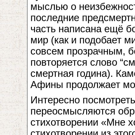
мыслью о неизбежнос
последние предсмертн
часть написана ещё б
мир (как и подобает м
совсем прозрачным, 
повторяется слово “с
смертная година). Ка
Афины продолжает мот
Интересно посмотреть
переосмысляются обр
стихотворении «Мне хо
стихотворении из это