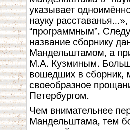
указывает одноимённо
науку расставанья...»
“программным”. Следуе
название сборнику да
Мандельштамом, а пр
М.А. Кузминым. Больш
вошедших в сборник, 
своеобразное прощан
Петербургом.
Чем внимательнее пе
Мандельштама, тем б