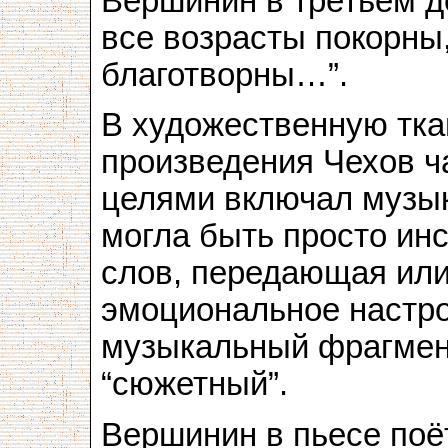
Вершинин в третьем д
все возрасты покорны
благотворны…”.
В художественную тка
произведения Чехов ч
целями включал музык
могла быть просто ин
слов, передающая ил
эмоциональное настро
музыкальный фрагмен
“сюжетный”.
Вершинин в пьесе поё