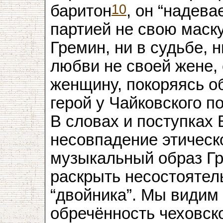
10
баритон
, он “надева
партией не свою маску
Гремин, ни в судьбе, н
любви не своей жене,
женщину, покоряясь о
герой у Чайковского п
В словах и поступках
несовпадение этическо
музыкальный образ Гр
раскрыть несостоятель
“двойника”. Мы видим
обречённость чеховско