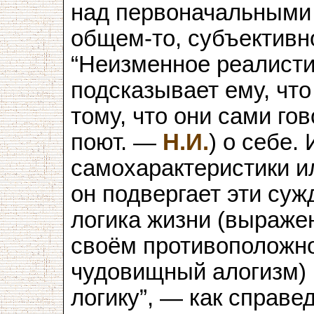
над первоначальными
общем-то, субъективн
“Неизменное реалисти
подсказывает ему, что
тому, что они сами го
поют. —
Н.И.
) о себе.
самохарактеристики ил
он подвергает эти суж
логика жизни (выраже
своём противоположно
чудовищный алогизм) 
логику”, — как справе