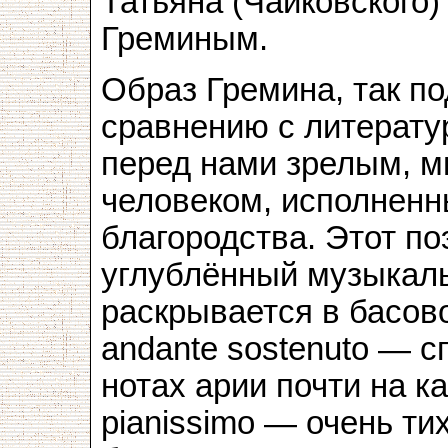
Татьяна (Чайковского)
Греминым.
Образ Гремина, так по
сравнению с литерату
перед нами зрелым, 
человеком, исполненн
благородства. Этот по
углублённый музыкал
раскрывается в басов
andante sostenuto — с
нотах арии почти на к
pianissimo — очень ти