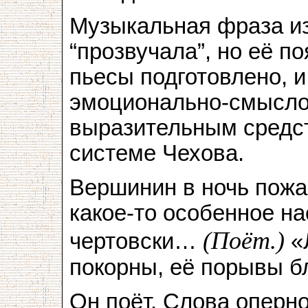
Музыкальная фраза из
“прозвучала”, но её п
пьесы подготовлено, и
эмоционально-смыслов
выразительным средс
системе Чехова.
Вершинин в ночь пожар
какое-то особенное на
(Поёт.)
чертовски…
«
покорны, её порывы б
Он поёт. Слова оперно