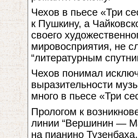
Чехов в пьесе «Три с
к Пушкину, а Чайковск
своего художественно
мировосприятия, не с
“литературным спутни
Чехов понимал исклю
выразительности музык
много в пьесе «Три се
Прологом к возникнов
линии “Вершинин — Ма
на пианино Тузенбаха.