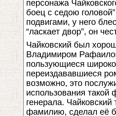
персонажа Чайковског
боец с седою головой”
подвигами, у него бле
“ласкает двор”, он чес
Чайковский был хорош
Владимиром Рафаилови
пользующиеся широкой
переиздававшиеся ром
возможно, это послуж
использования такой 
генерала. Чайковский 
фамилию, сделал её б