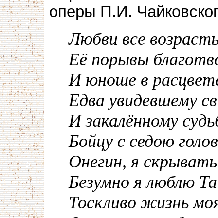
оперы П.И. Чайковско
Любви все возраст
Её порывы благотв
И юноше в расцвет
Едва увидевшему св
И закалённому судь
Бойцу с седою голов
Онегин, я скрывать
Безумно я люблю Та
Тоскливо жизнь моя