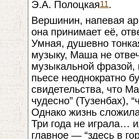
11
Э.А. Полоцкая
.
Вершинин, напевая ар
она принимает её, отв
Умная, душевно тонк
музыку, Маша не отве
музыкальной фразой, н
пьесе неоднократно б
свидетельства, что Ма
чудесно” (Тузенбах), “
Однако жизнь сложилас
Три года не играла… и
главное — “здесь в го