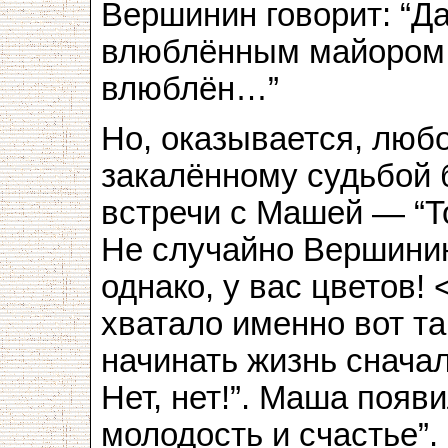
Вершинин говорит: “Да
влюблённым майором,
влюблён…”
Но, оказывается, люб
закалённому судьбой б
встречи с Машей — “То
Не случайно Вершинин
однако, у вас цветов!
хватало именно вот т
начинать жизнь снача
Нет, нет!”. Маша появ
молодость и счастье”.