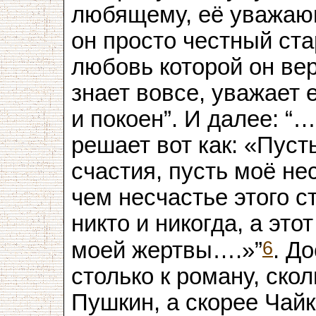
любящему, её уважаю
он просто честный ста
любовь которой он вер
знает вовсе, уважает 
и покоен”. И далее: “
решает вот как: «Пуст
счастия, пусть моё не
чем несчастье этого ст
никто и никогда, а это
6
моей жертвы….»”
. Д
столько к роману, скол
Пушкин, а скорее Чайк