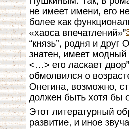
Пушкиным. Так, в ром
не имеет имени, его н
более как функционал
«хаоса впечатлений»”
“князь”, родня и друг О
знатен, имеет модный 
<…> его ласкает двор
обмолвился о возраст
Онегина, возможно, ст
должен быть хотя бы о
Этот литературный об
развитие, и иное звуч