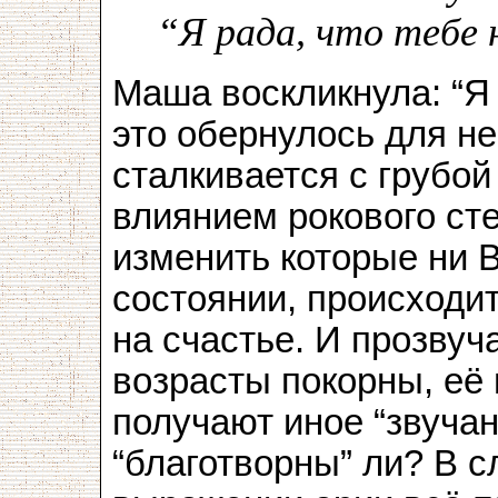
“Я рада, что тебе
Маша воскликнула: “Я 
это обернулось для не
сталкивается с грубой
влиянием рокового ст
изменить которые ни В
состоянии, происходи
на счастье. И прозвуч
возрасты покорны, её
получают иное “звуча
“благотворны” ли? В 