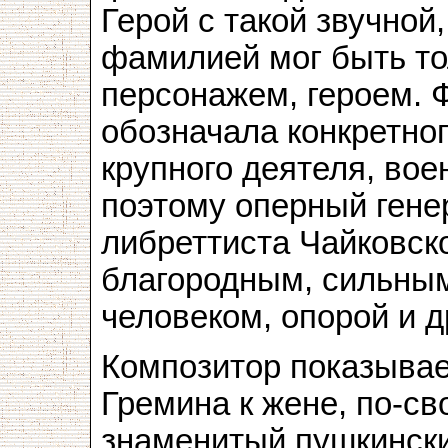
Герой с такой звучно
фамилией мог быть т
персонажем, героем. 
обозначала конкретно
крупного деятеля, вое
поэтому оперный гене
либреттиста Чайковск
благородным, сильны
человеком, опорой и д
Композитор показыва
Гремина к жене, по-с
знаменитый пушкинск