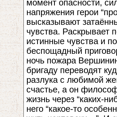
момент опасности, си
напряжения герои “пр
высказывают затаённ
чувства. Раскрывает 
истинные чувства и по
беспощадный приговор
ночь пожара Вершинин
бригаду переводят куд
разлука с любимой же
счастье, а он философ
жизнь через “каких-ниб
него “какое-то особен