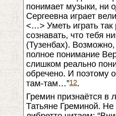
понимает музыки, ни 
Сергеевна играет вели
<…> Уметь играть так 
сознавать, что тебя ни
(Тузенбах). Возможно,
полное понимание Ве
слишком реально пони
обречено. И поэтому о
12
там-там…”
.
Гремин признаётся в 
Татьяне Греминой. Не
либретто читаем: “Вни