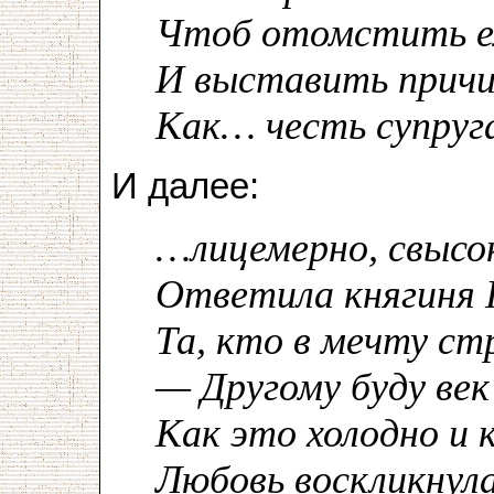
Чтоб отомстить е
И выставить прич
Как… честь супруг
И далее:
…лицемерно, свысо
Ответила княгиня 
Та, кто в мечту ст
— Другому буду век
Как это холодно и 
Любовь воскликнул