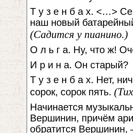
Т у з е н б а х. <…> С
наш новый батарейны
(Садится у пианино.)
О л ь г а. Ну, что ж! О
И р и н а. Он старый?
Т у з е н б а х. Нет, н
(Ти
сорок, сорок пять.
Начинается музыкаль
Вершинин, причём ари
обратится Вершинин, 