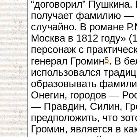
“договорил” Пушкина. 
получает фамилию — Г
случайно. В романе Р.
Москва в 1812 году» (
персонаж с практичес
5
генерал Громин
. В б
использовался тради
образовывать фамилии
Онегин, городов — Ро
— Правдин, Силин, Гр
предположить, что зот
Громин, является в ка