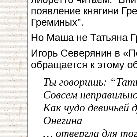
появление княгини Гр
Греминых”.
Но Маша не Татьяна Г
Игорь Северянин в «
обращается к этому об
Ты говоришь: “Тат
Совсем неправильно
Как чудо девичьей
Онегина
… отвергла для тог