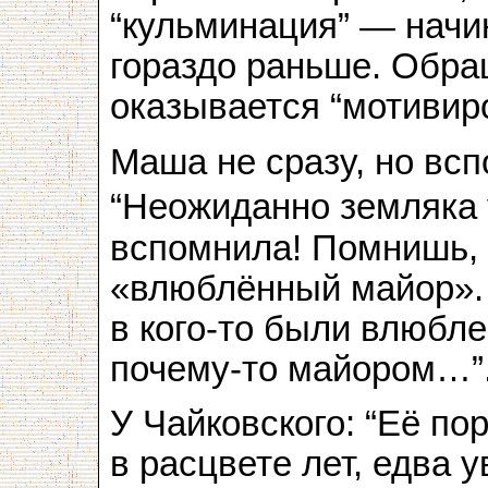
“кульминация” — начи
гораздо раньше. Обра
оказывается “мотивир
Маша не сразу, но вс
“Неожиданно земляка
вспомнила! Помнишь, 
«влюблённый майор». 
в кого-то были влюбле
почему-то майором…”
У Чайковского: “Её п
в расцвете лет, едва