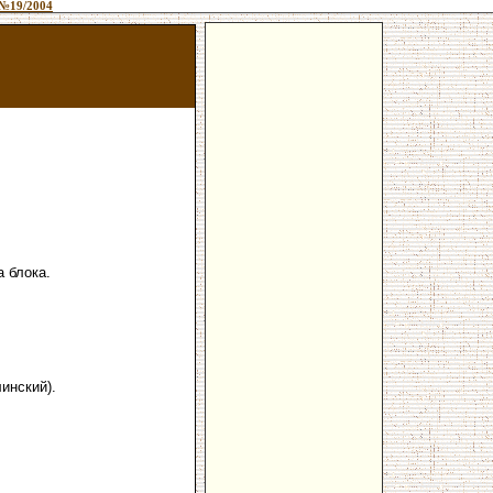
№19/2004
 блока.
инский).