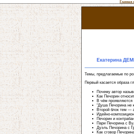
Главная 
Екатерина ДЕ
Темы, предлагаемые по ром
Первый касается образа гл
Почему автор назыв
Как Печорин относи
В чём проявляются 
“Душа Печорина не к
Второй блок тем — 
Идейно-композицион
Печорин и контраба
Пари Печорина с Ву
Дуэль Печорина с Г
Как сговор Печорин