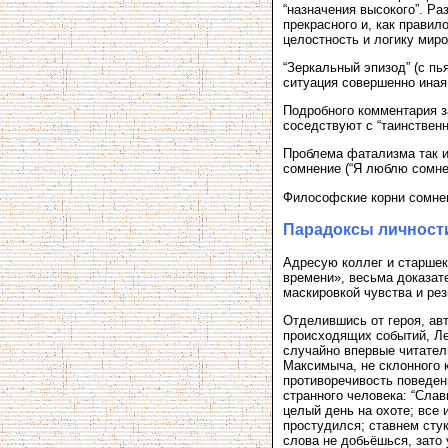
“назначения высокого”. Р
прекрасного и, как правил
целостность и логику миро
“Зеркальный эпизод” (с пь
ситуация совершенно иная:
Подробного комментария з
соседствуют с “таинствен
Проблема фатализма так и
сомнение (“Я люблю сомнев
Философские корни сомнен
Парадоксы личност
Адресую коллег и старшек
времени», весьма доказате
маскировкой чувства и рез
Отделившись от героя, ав
происходящих событий, Ле
случайно впервые читатель
Максимыча, не склонного к
противоречивость поведен
странного человека: “Слав
целый день на охоте; все и
простудился; ставнем стук
слова не добьёшься, зато