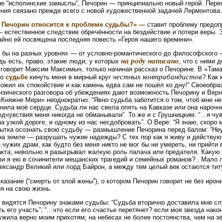
е “исполинские замыслы”, Печорин — принципиально новый герой. Пер
ния связано прежде всего с новой художественной задачей Лермонтова.
 Печорин относится к проблеме судьбы?» —
ставит проблему предоп
 естественное следствие обречённости на бездействие и потери веры. 
айно ей посвящена последняя повесть «Героя нашего времени».
к бы на разных уровнях — от условно-романтического до философского 
на роду написано
дь есть, право, этакие люди, у которых
, что с ними 
говорит Максим Максимыч, только начиная рассказ о Печорине. В «Там
честных контрабандистов
ло
судьбе
кинуть меня в мирный круг
? Как 
вожил их спокойствие и как камень едва сам не пошёл ко дну!” Своеобр
ического разговора об убеждениях дают возможность Печорину и Верне
 «Княжне Мери» неоднократно: “Явно судьба заботится о том, чтоб мне не
нила моё сердце. Судьба ли нас свела опять на Кавказе или она нарочн
редчувствия меня никогда не обманывали”. То же и с Грушницким: “…я чув
а узкой дороге, и одному из нас несдобровать”. О Вере: “Я знаю, скоро 
ытка осознать свою судьбу — размышление Печорина перед балом: “Не
на земле — разрушать чужие надежды? С тех пор как я живу и действую,
 чужих драм, как будто без меня никто не мог бы ни умереть, ни прийти 
акта; невольно я разыгрывал жалкую роль палача или предателя. Какую 
 ли я ею в сочинители мещанских трагедий и семейных романов?.. Мало 
лександр Великий или лорд Байрон, а между тем целый век остаются тит
азание (“смерть от злой жены”), о котором Печорин говорит не без ирони
я на свою жизнь.
 видятся Печорину знаками судьбы: “Судьба вторично доставила мне сл
 его участь”; “…что если его счастье перетянет? если моя звезда након
ужила верно моим прихотям; на небесах не более постоянства, чем на зе