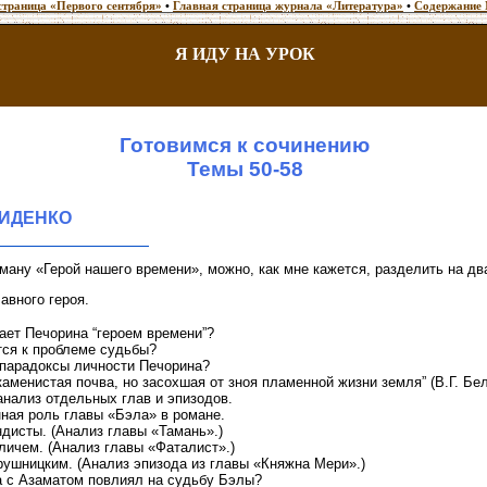
страница «Первого сентября»
•
Главная страница журнала «Литература»
•
Содержание 
Я ИДУ НА УРОК
Готовимся к сочинению
Темы 50-58
МИДЕНКО
ану «Герой нашего времени», можно, как мне кажется, разделить на два
авного героя.
ает Печорина “героем времени”?
тся к проблеме судьбы?
парадоксы личности Печорина?
аменистая почва, но засохшая от зноя пламенной жизни земля” (В.Г. Бел
анализ отдельных глав и эпизодов.
ная роль главы «Бэла» в романе.
ндисты. (Анализ главы «Тамань».)
личем. (Анализ главы «Фаталист».)
рушницким. (Анализ эпизода из главы «Княжна Мери».)
а с Азаматом повлиял на судьбу Бэлы?