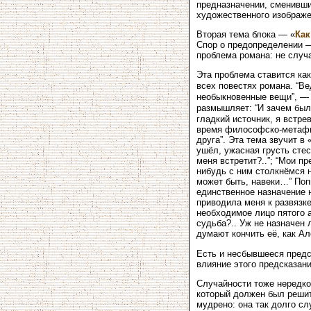
предназначении, сменивши
художественного изображе
Вторая тема блока — «
Как
Спор о предопределении —
проблема романа: не случ
Эта проблема ставится ка
всех повестях романа. “Ве
необыкновенные вещи”, — 
размышляет: “И зачем бы
гладкий источник, я встре
время философско-метафиз
друга”. Эта тема звучит в
ушёл, ужасная грусть стес
меня встретит?..”; “Мои п
нибудь с ним столкнёмся н
может быть, навеки…” Поп
единственное назначение 
приводила меня к развязке
необходимое лицо пятого 
судьба?.. Уж не назначен
думают кончить её, как А
Есть и несбывшееся предск
влияние этого предсказани
Случайности тоже нередко
который должен был решить
мудрено: она так долго сл