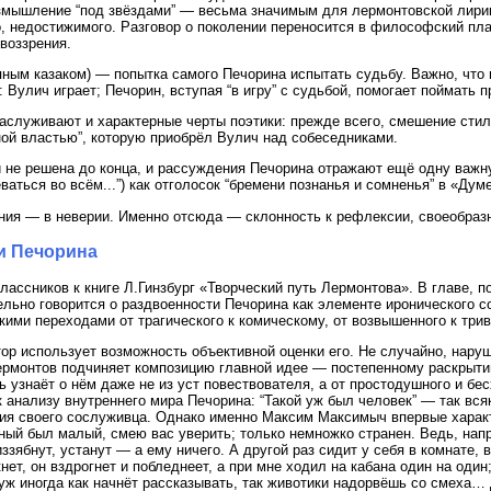
азмышление “под звёздами” — весьма значимым для лермонтовской лири
о, недостижимого. Разговор о поколении переносится в философский пла
воззрения.
яным казаком) — попытка самого Печорина испытать судьбу. Важно, что
 Вулич играет; Печорин, вступая “в игру” с судьбой, помогает поймать п
аслуживают и характерные черты поэтики: прежде всего, смешение стил
ной властью”, которую приобрёл Вулич над собеседниками.
 не решена до конца, и рассуждения Печорина отражают ещё одну важн
аться во всём...”) как отголосок “бремени познанья и сомненья” в «Дум
ия — в неверии. Именно отсюда — склонность к рефлексии, своеобразн
и Печорина
лассников к книге Л.Гинзбург «Творческий путь Лермонтова». В главе, 
льно говорится о раздвоенности Печорина как элементе иронического с
кими переходами от трагического к комическому, от возвышенного к три
тор использует возможность объективной оценки его. Не случайно, нару
рмонтов подчиняет композицию главной идее — постепенному раскрыти
 узнаёт о нём даже не из уст повествователя, а от простодушного и бе
 анализу внутреннего мира Печорина: “Такой уж был человек” — так вся
ия своего сослуживца. Однако именно Максим Максимыч впервые характ
ный был малый, смею вас уверить; только немножко странен. Ведь, нап
ззябнут, устанут — а ему ничего. А другой раз сидит у себя в комнате, в
нет, он вздрогнет и побледнеет, а при мне ходил на кабана один на оди
 уж иногда как начнёт рассказывать, так животики надорвёшь со смеха…