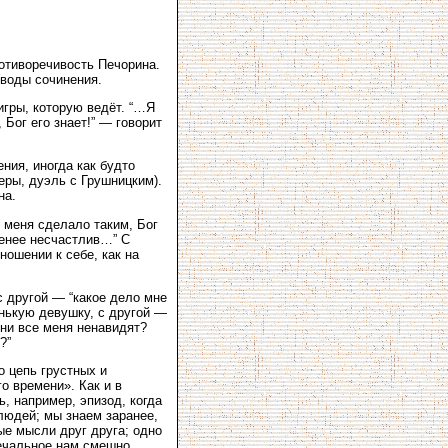
отиворечивость Печорина.
воды сочинения.
игры, которую ведёт. “…Я
 Бог его знает!” — говорит
ния, иногда как будто
Веры, дуэль с Грушницким).
на.
 меня сделало таким, Бог
 менее несчастлив…” С
ношении к себе, как на
с другой — “какое дело мне
енькую девушку, с другой —
они все меня ненавидят?
?”
 цепь грустных и
о времени». Как и в
, например, эпизод, когда
людей; мы знаем заранее,
ые мысли друг друга; одно
Печальное нам смешно,