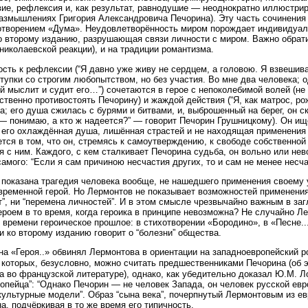
ие, рефлексия и, как результат, равнодушие — неоднократно иллюстриру
размышлениях Григория Александровича Печорина). Эту часть сочинения
отворением «Дума». Неудовлетворённость миром порождает индивидуали
о второму изданию, разрушающая связи личности с миром. Важно обрати
николаевской реакции), и на традиции романтизма.
ость к рефлексии (“Я давно уже живу не сердцем, а головою. Я взвешив
тупки со строгим любопытством, но без участия. Во мне два человека; 
й мыслит и судит его…”) сочетаются в герое с непоколебимой волей (не
ственно противостоять Печорину) и жаждой действия (“Я, как матрос, р
а; его душа сжилась с бурями и битвами, и, выброшенный на берег, он с
 — понимаю, а кто ж надеется?” — говорит Печорин Грушницкому). Он и
 его охлаждённая душа, лишённая страстей и не находящая применения
тся в том, что он, стремясь к самоутверждению, к свободе собственной
я с ним. Каждого, с кем сталкивает Печорина судьба, он вольно или не
амого: “Если я сам причиною несчастия других, то и сам не менее несча
 показана трагедия человека вообще, не нашедшего применения своему у
временной герой. Но Лермонтов не показывает возможностей применения 
”, ни “перемена личностей”. И в этом смысле чрезвычайно важным в заг
ероем в то время, когда героика в принципе невозможна? Не случайно Л
 времени героическое прошлое: в стихотворении «Бородино», в «Песне..
 ко второму изданию говорит о “болезни” общества.
на «Героя..» обвинял Лермонтова в ориентации на западноевропейский 
в которых, безусловно, можно считать предшественниками Печорина (об 
 во французской литературе), однако, как убедительно доказал Ю.М. 
ропейца”: “Однако Печорин — не человек Запада, он человек русской евр
культурные модели”. Образ “сына века”, почерпнутый Лермонтовым из е
а, подчёркивая в то же время его типичность.