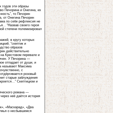
х годов эти образы
во Печорина и Онегина, их
ность”, то Печорин
а, от Онегина Печорин
Сама по себе рефлексия не
... “Назвав своего героя
ной степени полемизировал
ажей, в кругу которых
цкий, “скептик и
одство образов
орин действительно
 на Крестовом перевале и
ичен. У Печорина —
ое отпадает от души, и
оба называют Максима
очувственно, с
 отдёргивается розовый
енит старые заблуждения
кроется…” Скептицизм и
гического романа —
 через неё даётся история
к», «Маскарад», «Два
думья о несбывшемся