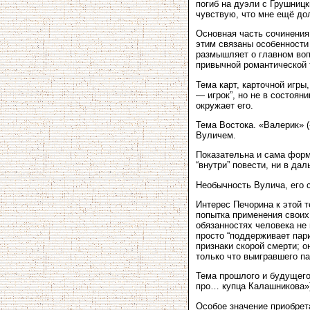
погиб на дуэли с Грушниц
чувствую, что мне ещё дол
Основная часть сочинени
этим связаны особенности 
размышляет о главном вопр
привычной романтической 
Тема карт, карточной игры
— игрок”, но не в состоян
окружает его.
Тема Востока. «Валерик» 
Вуличем.
Показательна и сама форма
“внутри” повести, ни в да
Необычность Вулича, его 
Интерес Печорина к этой 
попытка применения своих 
обязанностях человека не 
просто “поддерживает пари
признаки скорой смерти; о
только что выигравшего па
Тема прошлого и будущего
про… купца Калашникова»
Особое значение приобрет