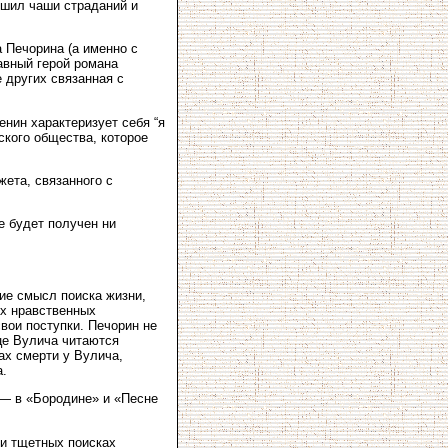
ушил чаши страданий и
а Печорина (а именно с
лавный герой романа
 других связанная с
енин характеризует себя “я
ского общества, которое
ета, связанного с
е будет получен ни
ие смысл поиска жизни,
их нравственных
свои поступки. Печорин не
ице Вулича читаются
ах смерти у Вулича,
а.
 — в «Бородине» и «Песне
 и тщетных поисках