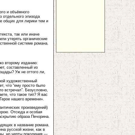
ого и объёмного
з отдельного эпизода
зе общих для лирики тем и
текста, так или иначе
 или утерять органические
ественной системе романа.
 ко второму изданию:
рет, составленный из
ощады? Уж не оттого ли,
вной художественный
т, что “ему просто было
то встречал”. Безусловно,
ете, что такое тип? Я вас
«Герое нашего времени».
мантических произведений)
герою. Отсюда и особая
аскрытию образа Печорина.
одящих в название романа.
ина русской жизни, как в
ны, но черты поколения —