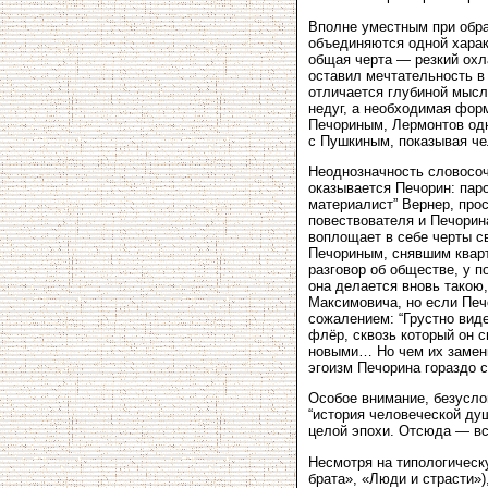
Вполне уместным при обра
объединяются одной харак
общая черта — резкий охл
оставил мечтательность в
отличается глубиной мысли
недуг, а необходимая фор
Печориным, Лермонтов одн
с Пушкиным, показывая че
Неоднозначность словосоче
оказывается Печорин: пар
материалист” Вернер, про
повествователя и Печорин
воплощает в себе черты с
Печориным, снявшим кварт
разговор об обществе, у п
она делается вновь такою,
Максимовича, но если Печ
сожалением: “Грустно вид
флёр, сквозь который он с
новыми… Но чем их замени
эгоизм Печорина гораздо с
Особое внимание, безусло
“история человеческой душ
целой эпохи. Отсюда — вс
Несмотря на типологическ
брата», «Люди и страсти»)