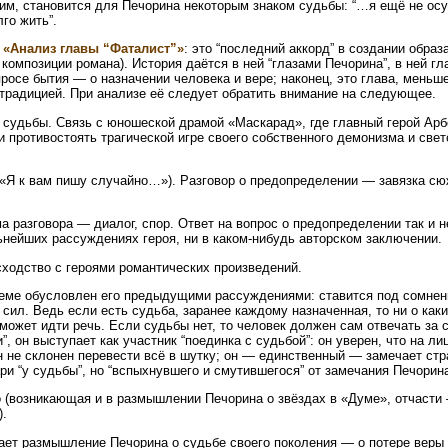
ким, становится для Печорина некоторым знаком судьбы: “…я ещё не ос
го жить”.
я
«Анализ главы “Фаталист”»
: это “последний аккорд” в создании образ
композиции романа). История даётся в ней “глазами Печорина”, в ней г
осе бытия — о назначении человека и вере; наконец, это глава, меньше
традицией. При анализе её следует обратить внимание на следующее.
, судьбы. Связь с юношеской драмой «Маскарад», где главный герой Арб
ии противостоять трагической игре своего собственного демонизма и свет
(«Я к вам пишу случайно…»). Разговор о предопределении — завязка сюж
 разговора — диалог, спор. Ответ на вопрос о предопределении так и н
льнейших рассуждениях героя, ни в каком-нибудь авторском заключении.
сходство с героями романтических произведений.
теме обусловлен его предыдущими рассуждениями: ставится под сомнен
сил. Ведь если есть судьба, заранее каждому назначенная, то ни о как
может идти речь. Если судьбы нет, то человек должен сам отвечать за 
”, он выступает как участник “поединка с судьбой”: он уверен, что на л
н не склонен перевести всё в шутку; он — единственный — замечает стр
ри “у судьбы”, но “вспыхнувшего и смутившегося” от замечания Печорин
 (возникающая и в размышлении Печорина о звёздах в «Думе», отчасти
).
ает размышление Печорина о судьбе своего поколения — о потере веры