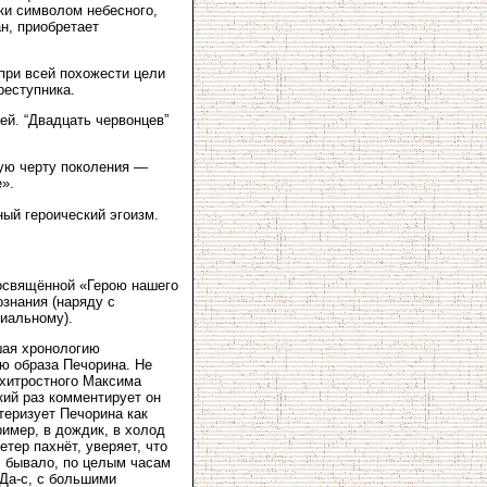
ки символом небесного,
н, приобретает
 при всей похожести цели
реступника.
ей. “Двадцать червонцев”
ую черту поколения —
е».
ый героический эгоизм.
посвящённой «Герою нашего
ознания (наряду с
виальному).
шая хронологию
ю образа Печорина. Не
схитростного Максима
кий раз комментирует он
еризует Печорина как
ример, в дождик, в холод
етер пахнёт, уверяет, что
н; бывало, по целым часам
 Да-с, с большими