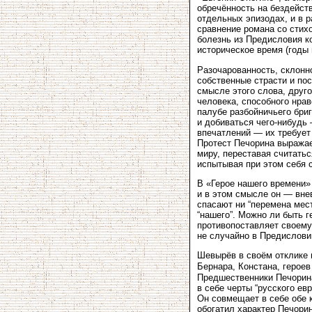
обречённость на бездейств
отдельных эпизодах, и в 
сравнение романа со стих
болезнь из Предисловия к
историческое время (годы 
Разочарованность, склонн
собственные страсти и пос
смысле этого слова, друго
человека, способного нрав
палубе разбойничьего бриг
и добиваться чего-нибудь
впечатлений — их требует
Протест Печорина выражае
миру, переставая считатьс
испытывая при этом себя с
В «Герое нашего времени»
и в этом смысле он — вне
спасают ни “перемена мест
“нашего”. Можно ли быть г
противопоставляет своему
не случайно в Предисловии
Шевырёв в своём отклике 
Бернара, Констана, герое
Предшественники Печорина
в себе черты “русского ев
Он совмещает в себе обе 
обогатил характер Печорин