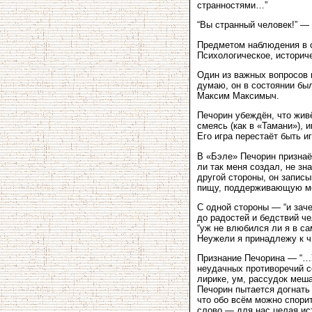
странностями…”
“Вы странный человек!” —
Предметом наблюдения в с
Психологическое, историч
Один из важных вопросов в
думаю, он в состоянии был
Максим Максимыч.
Печорин убеждён, что живё
смеясь (как в «Тамани»), 
Его игра перестаёт быть и
В «Бэле» Печорин признаё
ли так меня создал, не зн
другой стороны, он записы
пищу, поддерживающую м
С одной стороны — “и заче
до радостей и бедствий ч
“уж не влюбился ли я в с
Неужели я принадлежу к ч
Признание Печорина — “…У
неудачных противоречий с
лирике, ум, рассудок меш
Печорин пытается догнать
что обо всём можно спорит
слово — для нас целая ис