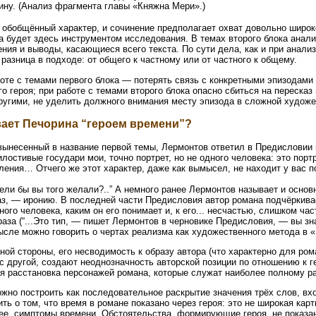
ну. (Анализ фрагмента главы «Княжна Мери».)
 обобщённый характер, и сочинение предполагает охват довольно широк
а будет здесь инструментом исследования. В темах второго блока анали
ния и выводы, касающиеся всего текста. По сути дела, как и при анали
разница в подходе: от общего к частному или от частного к общему.
оте с темами первого блока — потерять связь с конкретными эпизодами 
 героя; при работе с темами второго блока опасно сбиться на пересказ
другими, не уделить должного внимания месту эпизода в сложной худож
ает Печорина “героем времени”?
 вынесенный в название первой темы, Лермонтов ответил в Предисловии
лостивые государи мои, точно портрет, но не одного человека: это порт
ления… Отчего же этот характер, даже как вымысел, не находит у вас п
ели бы вы того желали?..” А немного ранее Лермонтов называет и осно
, — иронию. В последней части Предисловия автор романа подчёркивае
ого человека, каким он его понимает и, к его... несчастью, слишком час
раза (“...Это тип, — пишет Лермонтов в черновике Предисловия, — вы зна
ысле можно говорить о чертах реализма как художественного метода в 
ной стороны, его несводимость к образу автора (что характерно для ро
с другой, создают неоднозначность авторской позиции по отношению к 
ая расстановка персонажей романа, которые служат наиболее полному р
ожно построить как последовательное раскрытие значения трёх слов, вх
ть о том, что время в романе показано через героя: это не широкая карт
рее, симптомы времени. Обстоятельства, формирующие героя, не показа