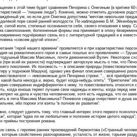
щении к этой теме будет сравнение Печорина с Онегиным (в критике 60-
теристикой — “лишние люди”). Конечно, можно отметить духовное родст
аждённый ум, но если для Онегина допустима “мечтам невольная предан
 далёкой поре своей ранней молодости. По наблюдению Б.М. Эйхенбаум
, силой воли, степенью осознанности себя, своего отношения к миру. 
ма самопознания, болезненные формы она принимает в эпоху безвременья
овременно подчёркивал связь его с литературной традицией и в извест
ловека «совсем другой эпохи»”.
тания “герой нашего времени” проявляется и при характеристике персон
одия на романтического героя в самых пошлых его проявлениях — Грушни
стодушный Максим Максимыч, почти демонический Вулич. Некоторое сх
а (при всей их разности) подтверждает авторскую мысль о том, что Печ
воего поколения. Их похожесть — в описании природы (повествователем
иру у подножия Машука), однако уже финал описания совершенно разл
овествователя — невозможные для Печорина строки: “... всё приобретённ
 какой была некогда и, верно, будет когда-нибудь опять”. “Приятелем” 
орин совершенно индифферентен к нему, то повествователь относится с
еть, когда юноша теряет лучшие свои надежды и мечты, когда перед ним
мотрел на дела и чувства человеческие, хотя есть надежда, что он зам
ть в лета Максима Максимыча? Поневоле сердце очерствеет и душа за
ильнее, ибо пороки эти взяты “в полном их развитии”.
вно, следует уделить тому, что главный интерес этого первого психоло
и”, которая “едва ли не любопытнее и полезнее истории целого народа”;
е приёмы построения романа.
ую связь с героями ранних произведений Лермонтова («Странный челове
, которым свойственно разочарование, усталость от жизни, горькие раз