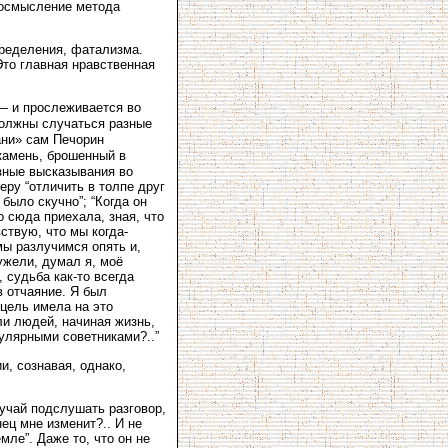
еосмысление метода
ределения, фатализма.
Это главная нравственная
— и прослеживается во
должны случаться разные
ани» сам Печорин
камень, брошенный в
азные высказывания во
ру “отличить в толпе друг
 было скучно”; “Когда он
о сюда приехала, зная, что
ствую, что мы когда-
мы разлучимся опять и,
ужели, думал я, моё
 судьба как-то всегда
в отчаяние. Я был
цель имела на это
ли людей, начиная жизнь,
улярными советниками?..”
и, сознавая, однако,
учай подслушать разговор,
ец мне изменит?.. И не
мле”. Даже то, что он не