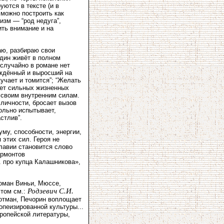
ются в тексте (и в
 можно построить как
зм — “род недуга”,
ть внимание и на
аю, разбираю свои
один живёт в полном
 случайно в романе нет
ождённый и выросший на
кучает и томится”; “Желать
щет сильных жизненных
 своим внутренним силам.
 личности, бросает вызов
вольно испытывает,
стлив”.
му, способности, энергии,
этих сил. Героя не
лавии становится слово
ермонтов
. про купца Калашникова»,
роман Виньи, Мюссе,
Родзевич С.И.
этом см.:
Лотман, Печорин воплощает
опеизированной культуры...
вропейской литературы,