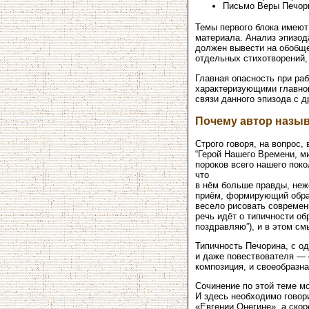
Письмо Веры Печори
Темы первого блока имеют
материала. Анализ эпизод
должен вывести на обобще
отдельных стихотворений, 
Главная опасность при раб
характеризующими главного
связи данного эпизода с 
Почему автор назыв
Строго говоря, на вопрос,
“Герой Нашего Времени, ми
пороков всего нашего поко
что
в нём больше правды, неж
приём, формирующий образ
весело рисовать современн
речь идёт о типичности об
поздравляю”), и в этом см
Типичность Печорина, с од
и даже повествователя — 
композиция, и своеобразн
Сочинение по этой теме м
И здесь необходимо говори
«Евгении Онегине», а ско