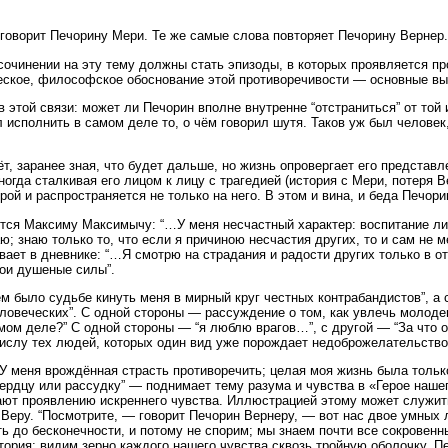
 говорит Печорину Мери. Те же самые слова повторяет Печорину Вернер.
очинении на эту тему должны стать эпизоды, в которых проявляется пр
еское, философское обоснование этой противоречивости — основные вы
 этой связи: может ли Печорин вполне внутренне “отстраниться” от той 
 исполнить в самом деле то, о чём говорил шутя. Таков уж был человек,
т, заранее зная, что будет дальше, но жизнь опровергает его представле
иногда сталкивая его лицом к лицу с трагедией (история с Мери, потеря 
грой и распространяется не только на него. В этом и вина, и беда Печори
тся Максиму Максимычу: “…У меня несчастный характер: воспитание ли
аю; знаю только то, что если я причиною несчастия других, то и сам не
вает в дневнике: “…Я смотрю на страдания и радости других только в от
ои душеные силы”.
м было судьбе кинуть меня в мирный круг честных контрабандистов”, а 
еловеческих”. С одной стороны — рассуждение о том, как увлечь молод
амом деле?” С одной стороны — “я люблю врагов…”, с другой — “За что 
ислу тех людей, которых один вид уже порождает недоброжелательство
 меня врождённая страсть противоречить; целая моя жизнь была только
ердцу или рассудку” — поднимает тему разума и чувства в «Герое нашег
ают проявлению искреннего чувства. Иллюстрацией этому может служить
 Веру. “Посмотрите, — говорит Печорин Вернеру, — вот нас двое умных 
ь до бесконечности, и потому не спорим; мы знаем почти все сокровенн
тория; видим зерно каждого нашего чувства сквозь тройную оболочку. 