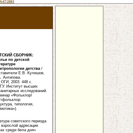
№47/2003
ТСКИЙ СБОРНИК:
атьи по детской
тературе
антропологии детства
/
ставители Е.В. Кулешов,
. Антипова.
 ОГИ, 2003. 448 с.
ГГУ. Институт высших
манитарных исследований.
минар «Фольклор/
стфольклор:
уктура, типология,
иотика»).
атура советского периода
о взрослой адресации
ках среди бела дня»