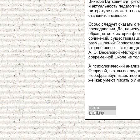
Виктора Витковича и Григ
и актуальность педагогиче
литературе поможет в пон
становится меньше.
Особо следует сказать о 
преподавании. Да, не испу
обращается к истории фор
сочинений, существовавши
размышлений: “сопоставле
что всё новое — это не д
А.Ю. Веселовой «Историче
современной школе не тол
А психологический анализ
Осориной, в этом сосредот
Перефразируя известное в
же, как умеют писать о ли