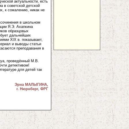
дческой актуальности, есть
ма в советской детской
х, к сожалению, никак не
й сочинения в школьном
ации Я.Э. Ахапкина
иков образцовых
ебует дальнейших
ями XIX в. показывает,
териал и выводы статьи
касаются преподавания в
нуа, проведённый М.В.
очти детективом!
тературе для детей так
Эрна МАЛЫГИНА,
г. Нюрнберг, ФРГ