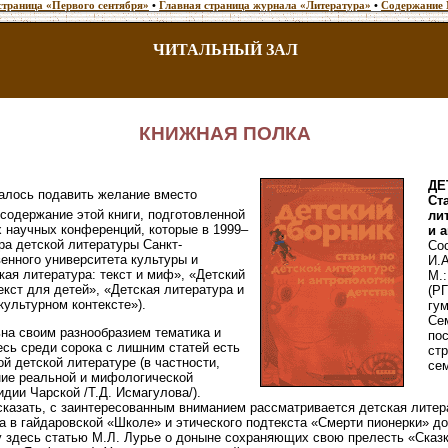
страница «Первого сентября»
•
Главная страница журнала «Литература»
•
Содержание 
ЧИТАЛЬНЫЙ ЗАЛ
КНИЖНАЯ ПОЛКА
ДЕ
далось подавить желание вместо
Ст
 содержание этой книги, подготовленной
ли
х научных конференций, которые в 1999–
и 
ра детской литературы Санкт-
Со
енного университета культуры и
И.А
кая литература: текст и миф», «Детский
М.:
екст для детей», «Детская литература и
(Р
культурном контексте»).
гу
Се
ьна своим разнообразием тематика и
по
есь среди сорока с лишним статей есть
стр
й детской литературе (в частности,
сем
ние реальной и мифологической
дии Чарской /Т.Д. Исмагулова/).
казать, с заинтересованным вниманием рассматривается детская литер
а в гайдаровской «Школе» и этического подтекста «Смерти пионерки» д
чу здесь статью М.Л. Лурье о доныне сохраняющих свою прелесть «Сказ