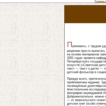
Главная 
П
ризнаюсь, с трудом у
рецензии просто выписать
на основе материалов трё
2001 годах провела кафед
Петербургского государств
искусств («Советская детс
текст — текст о детях — т
детский фольклор в социо
Прежде всего, притягател
проблематика издания. Зд
посвящённые дооктябрьско
блистательное исследова
биографии неувядаемой Ли
Доброжелательно, можно с
— от евангельского сюжет
детских книг (особо отме