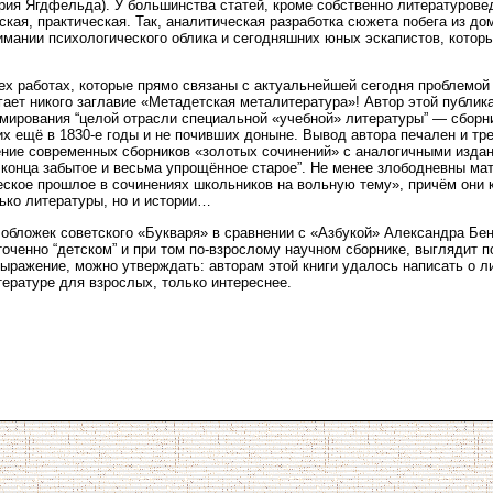
ория Ягдфельда). У большинства статей, кроме собственно литературове
ская, практическая. Так, аналитическая разработка сюжета побега из до
имании психологического облика и сегодняшних юных эскапистов, которы
тех работах, которые прямо связаны с актуальнейшей сегодня проблемо
гает никого заглавие «Метадетская металитература»! Автор этой публик
мирования “целой отрасли специальной «учебной» литературы” — сборн
х ещё в 1830-е годы и не почивших доныне. Вывод автора печален и тр
ние современных сборников «золотых сочинений» с аналогичными издани
о конца забытое и весьма упрощённое старое”. Не менее злободневны ма
ское прошлое в сочинениях школьников на вольную тему», причём они 
ько литературы, но и истории…
 обложек советского «Букваря» в сравнении с «Азбукой» Александра Бе
оченно “детском” и при том по-взрослому научном сборнике, выглядит п
ыражение, можно утверждать: авторам этой книги удалось написать о ли
тературе для взрослых, только интереснее.