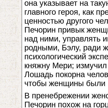
она указывает на так
главного героя, как п
ценностью другого че
Печорин привык женщи
над ними, управлять и
родными, Бэлу, ради 
психологический эксп
княжну Мери; измучил
Лошадь покорна челов
чтобы женщины были 
В пренебрежении женс
Печорин похож на горц