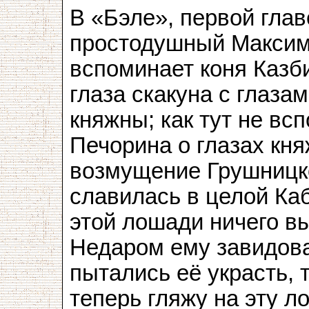
В «Бэле», первой гла
простодушный Максим
вспоминает коня Казб
глаза скакуна с глаза
княжны; как тут не вс
Печорина о глазах к
возмущение Грушницко
славилась в целой Ка
этой лошади ничего в
Недаром ему завидова
пытались её украсть, 
теперь гляжу на эту л