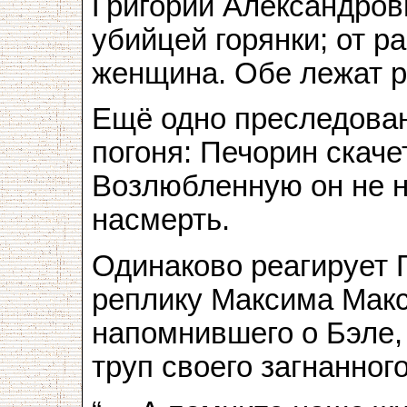
Григорий Александров
убийцей горянки; от р
женщина. Обе лежат р
Ещё одно преследован
погоня: Печорин скаче
Возлюбленную он не на
насмерть.
Одинаково реагирует 
реплику Максима Макс
напомнившего о Бэле,
труп своего загнанног