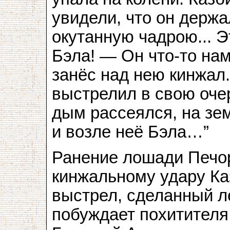
увидели, что он держа
окутанную чадрою... Э
Бэла! — Он что-то нам
занёс над нею кинжал.
выстрелил в свою оче
дым рассеялся, на зе
и возле неё Бэла…”
Ранение лошади Печо
кинжальному удару Каз
выстрел, сделанный л
побуждает похитителя