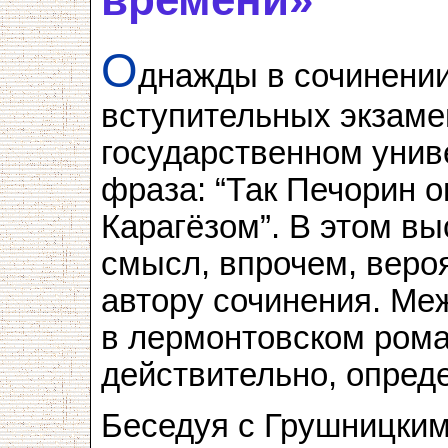
О
днажды в сочинении
вступительных экзаме
государственном унив
фраза: “Так Печорин 
Карагёзом”. В этом вы
смысл, впрочем, веро
автору сочинения. М
в лермонтовском рома
действительно, опред
Беседуя с Грушницким