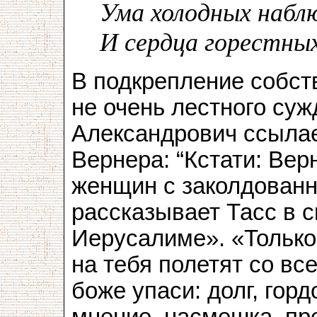
Ума холодных набл
И сердца горестны
В подкрепление собст
не очень лестного суж
Александрович ссылае
Вернера: “Кстати: Ве
женщин с заколдованн
рассказывает Тасс в
Иерусалиме». «Только
на тебя полетят со все
боже упаси: долг, гор
мнение, насмешка, пр