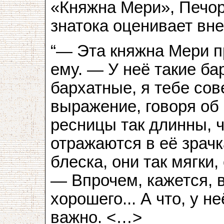
«Княжна Мери», Печор
знатока оценивает вн
“— Эта княжна Мери п
ему. — У неё такие б
бархатные, я тебе сов
выражение, говоря об 
ресницы так длинны, ч
отражаются в её зрачк
блеска, они так мягки,
— Впрочем, кажется, в
хорошего... А что, у 
важно. <…>