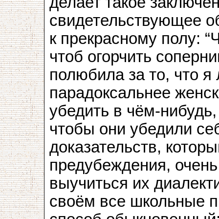
делает такое заключен
свидетельствующее о
к прекрасному полу: “
чтоб огорчить соперн
полюбила за то, что я
парадоксальнее женск
убедить в чём-нибудь,
чтобы они убедили се
доказательств, котор
предубеждения, очень
выучиться их диалекти
своём все школьные п