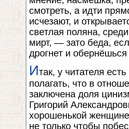
смотреть, а идти пря
исчезают, и открывает
светлая поляна, среди
мирт, — зато беда, ес
дрогнет и обернёшься 
И
так, у читателя ест
полагать, что в отно
заключена доля цинизм
Григорий Александров
хорошенькой женщине,
не только чтобы побес