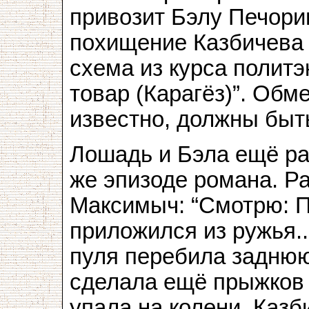
привозит Бэлу Печори
похищение Казбичева 
схема из курса политэ
товар (Карагёз)”. Обм
известно, должны быть
Лошадь и Бэла ещё ра
же эпизоде романа. Р
Максимыч: “Смотрю: П
приложился из ружья.
пуля перебила заднюю
сделала ещё прыжков 
упала на колени. Казб