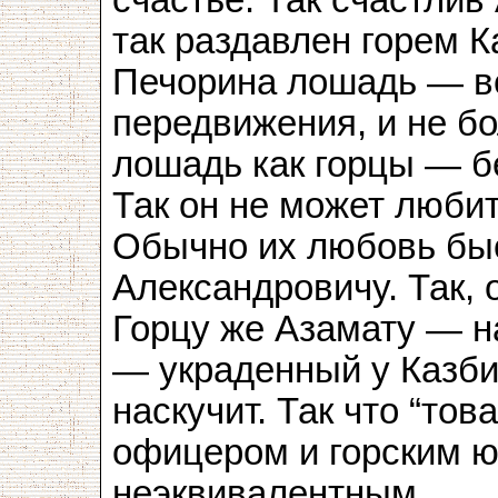
так раздавлен горем К
Печорина лошадь — вс
передвижения, и не б
лошадь как горцы — бе
Так он не может любит
Обычно их любовь быс
Александровичу. Так, 
Горцу же Азамату — н
— украденный у Казбич
наскучит. Так что “то
офицером и горским ю
неэквивалентным...