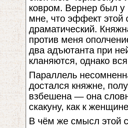
ковром. Вернер был у 
мне, что эффект этой
драматический. Княжн
против меня ополчение
два адъютанта при не
кланяются, однако вся
Параллель несомненна
достался княжне, пол
взбешена — она словн
скакуну, как к женщин
В чём же смысл этой 