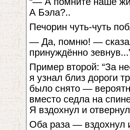
“— А помните наше жи
А Бэла?..
Печорин чуть-чуть поб
— Да, помню! — сказал
принуждённо зевнув...
Пример второй: “За не
я узнал близ дороги т
было снято — вероятн
вместо седла на спине
Я вздохнул и отвернулс
Оба раза — вздохнул и