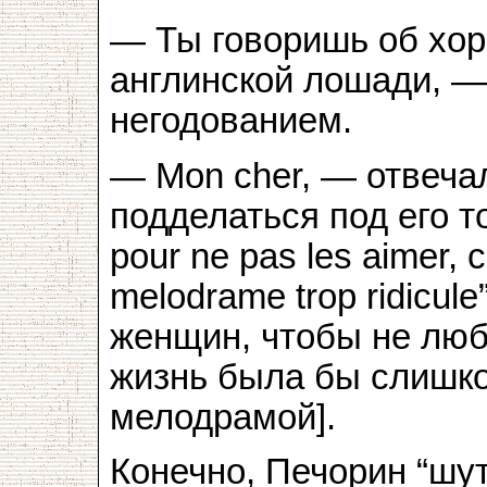
— Ты говоришь об хор
англинской лошади, —
негодованием.
— Mon cher, — отвечал
подделаться под его т
pour ne pas les aimer, c
mеlodrame trop ridicul
женщин, чтобы не люби
жизнь была бы слишк
мелодрамой].
Конечно, Печорин “шут