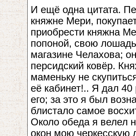
И ещё одна цитата. П
княжне Мери, покупает
приобрести княжна Мер
попоной, свою лошадь:
магазине Челахова; о
персидский ковёр. Кн
маменьку не скупиться
её кабинет!.. Я дал 4
его; за это я был возн
блистало самое восхи
Около обеда я велел 
окон мою черкесскую 