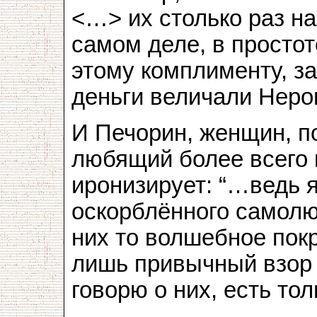
<…> их столько раз на
самом деле, в просто
этому комплименту, за
деньги величали Нер
И Печорин, женщин, п
любящий более всего н
иронизирует: “…ведь я
оскорблённого самолю
них то волшебное покр
лишь привычный взор п
говорю о них, есть то