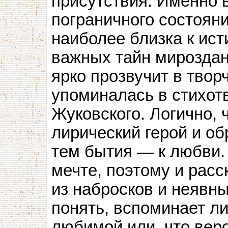
присутствия. Именно 
пограничного состоян
наиболее близка к ист
важных тайн мироздан
ярко прозвучит в твор
упоминалась в стихот
Жуковского. Логично, 
лирический герой и о
тем бытия — к любви.
мечте, поэтому и расс
из набросков и неявн
понять, вспоминает ли
любимой или, что веро