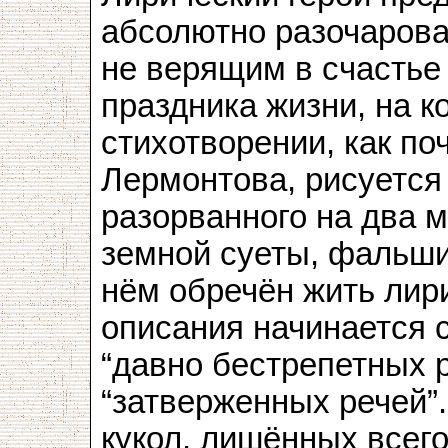
абсолютно разочарова
не верящим в счастье
праздника жизни, на к
стихотворении, как по
Лермонтова, рисуется
разорванного на два 
земной суеты, фальши
нём обречён жить лири
описания начинается 
“давно бестрепетных р
“затверженных речей”
кукол, лишённых всего