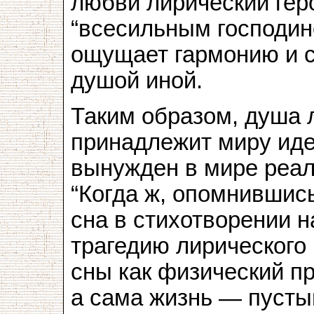
любви лирический гер
“всесильным господин
ощущает гармонию и с
душой иной.
Таким образом, душа 
принадлежит миру иде
вынужден в мире реа
“Когда ж, опомнившись
сна в стихотворении н
трагедию лирического 
сны как физический п
а сама жизнь — пусты