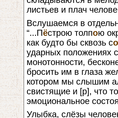
складываются в мело
листьев и плач челове
Вслушаемся в отдельн
“...П
ё
строю толп
о
ю ок
как будто бы сквозь с
ударных положениях 
монотонности, бесконе
бросить им в глаза жел
котором мы слышим а
свистящие и [р], что 
эмоциональное состоя
Улыбка, слёзы человек