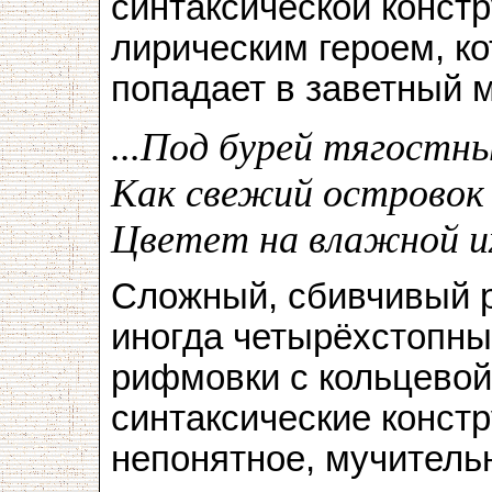
синтаксической констр
лирическим героем, к
попадает в заветный м
...Под бурей тягостн
Как свежий островок 
Цветет на влажной их
Сложный, сбивчивый р
иногда четырёхстопны
рифмовки с кольцевой
синтаксические конст
непонятное, мучитель