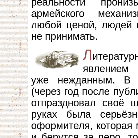
реальности прони
армейского механи
любой ценой, людей н
не принимать.
Л
итератур
явлением 
уже нежданным. В 
(через год после пуб
отпраздновал своё ш
руках была серьёзн
оформителя, которая 
и берутся за перо, т