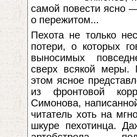
самой повести ясно —
о пережитом...
Пехота не только не
потери, о которых го
выносимых повседн
сверх всякой меры. 
этом ясное представл
из фронтовой корр
Симонова, написанной
читатель хоть на мгн
шкуре пехотинца. Да