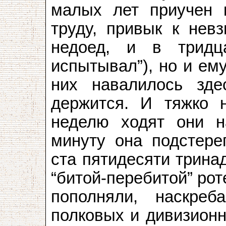
малых лет приучен к
труду, привык к нев
недоед, и в тридц
испытывал”), но и ем
них навалилось зде
держится. И тяжко н
неделю ходят они н
минуту она подстере
ста пятидесяти трина
“битой-перебитой” роте
пополняли, наскре
полковых и дивизионн