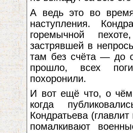
А ведь это во врем
наступления. Конд
горемычной пехот
застрявшей в непрос
там без счёта — до с
прошло, всех пог
похоронили.
И вот ещё что, о чём
когда публиковал
Кондратьева (главлит 
помалкивают военны