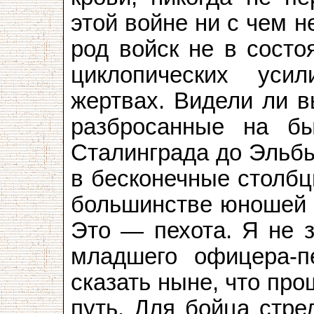
этой войне ни с чем 
род войск не в состо
циклопических ус
жертвах. Видели ли в
разбросанные на б
Сталинграда до Эльбы
в бесконечные столбц
большинстве юношей 
Это — пехота. Я не з
младшего офицера-п
сказать ныне, что про
путь. Для бойца стре