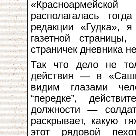
«Красноармейск
располагалась тогд
редакции «Гудка», я
газетной страницы,
страничек дневника н
Так что дело не то
действия — в «Саш
видим глазами чел
“передке”, действи
должности — солдатс
раскрывает, какую тя
этот рядовой пехо