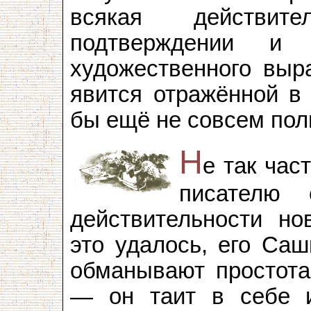
всякая действит
подтверждении и 
художественного выра
явится отражённой в 
бы ещё не совсем пол
Н
е так час
писателю 
действительности но
это удалось, его Саш
обманывают простота 
— он таит в себе и