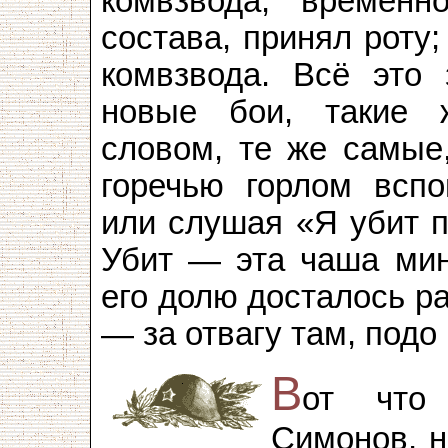
комвзвода, временн
состава, принял роту
комвзвода. Всё это
новые бои, такие ж
словом, те же самые
горечью горлом вспо
или слушая «Я убит п
Убит — эта чаша мин
его долю досталось р
— за отвагу там, подо 
В
от что 
Симонов, н