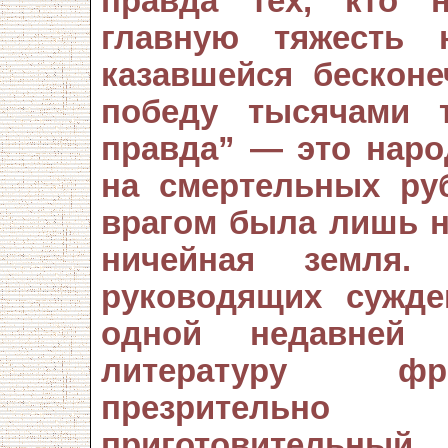
правда тех, кто 
главную тяжесть 
казавшейся бесконе
победу тысячами 
правда” — это наро
на смертельных ру
врагом была лишь н
ничейная земля.
руководящих сужд
одной недавней о
литературу фр
презрительн
приготовительный