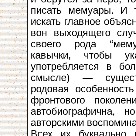
писать мемуары. И т
искать главное объясн
вон выходящего случ
своего рода “мему
кавычки, чтобы ук
употребляется в бо
смысле) — сущест
родовая особенность
фронтового поколен
автобиографична, н
авторскими воспомина
Всех их буквально 