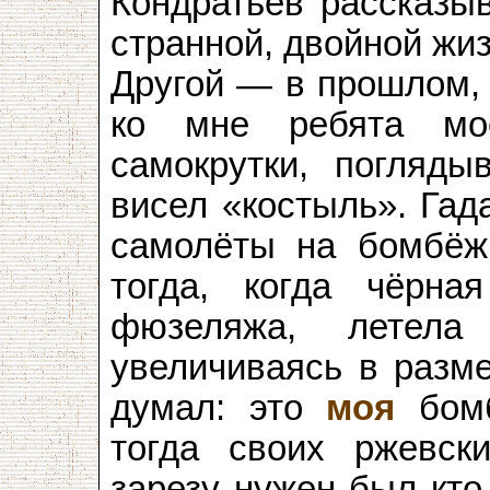
Кондратьев рассказыв
странной, двойной жи
Другой — в прошлом, 
ко мне ребята мо
самокрутки, погляды
висел «костыль». Гад
самолёты на бомбёжк
тогда, когда чёрна
фюзеляжа, летел
увеличиваясь в разме
думал: это
моя
бомб
тогда своих ржевс
зарезу нужен был кто