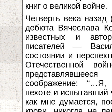
книг о великой войне.
Четверть века назад 
дебюта Вячеслава Ко
известных и авто
писателей — Васи
состоянии и перспект
Отечественной вой
представлявшее
соображение: “…Я,
пехоте и испытавший 
как мне думается, п
крови, никогда не пе