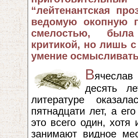
“лейтенантская про
ведомую окопную п
смелостью, была
критикой, но лишь с
умение осмысливать
В
ячеслав
десять л
литературе оказал
пятнадцати лет, а ег
это всего один, хотя
занимают видное ме