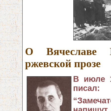
О Вячеславе 
ржевской прозе
В июле 
писал:
“Замеча
напишу