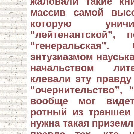
жаловали такие кн
массив самой выс
которую уничи
“лейтенантской”, 
“генеральская”
энтузиазмом науськ
начальством лите
клевали эту правду
“очернительство”, 
вообще мог видет
ротный из траншеи 
нужна такая приземл