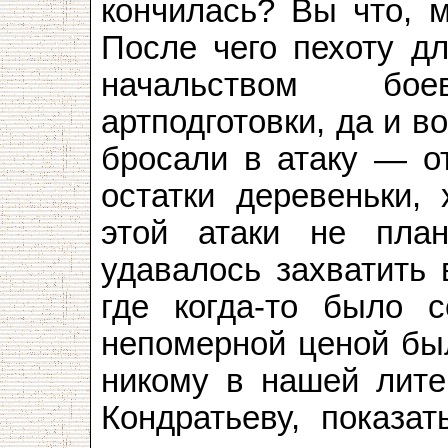
кончилась? Вы что, 
После чего пехоту д
начальством бо
артподготовки, да и в
бросали в атаку — от
остатки деревеньки, 
этой атаки не пла
удавалось захватить 
где когда-то было с
непомерной ценой был
никому в нашей литер
Кондратьеву, показа