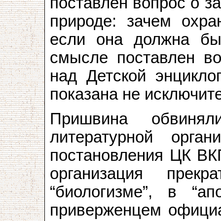
поставлен вопрос о з
природе: зачем охра
если она должна бы
смысле поставлен во
над Детской энцикло
показана не исключите
Пришвина обвинял
литературной орган
постановления ЦК ВКП
организация прекр
“биологизме”, в “а
приверженцем официа