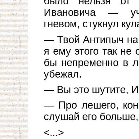
было нельзя от 
Ивановича — уч
гневом, стукнул кул
— Твой Антипыч на
я ему этого так не
бы непременно в л
убежал.
— Вы это шутите, 
— Про лешего, кон
слушай его больше,
<...>