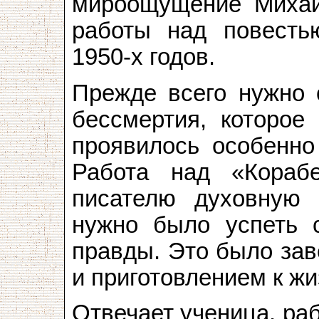
мироощущение Михаи
работы над повесть
1950-х годов.
Прежде всего нужно о
бессмертия, которо
проявилось особенно
Работа над «Кораб
писателю духовную 
нужно было успеть 
правды. Это было зав
и приготовлением к жи
Отвечает ученица, ра