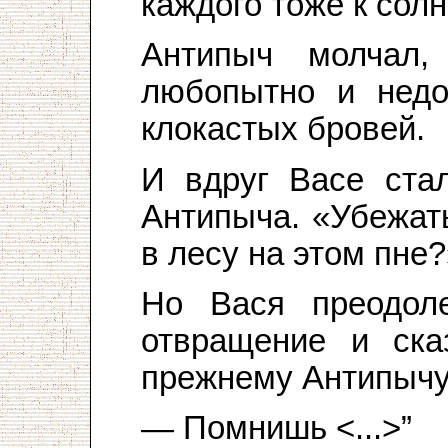
каждого тоже к солн
Антипыч молчал,
любопытно и недо
клокастых бровей.
И вдруг Васе стал
Антипыча. «Убежат
в лесу на этом пне?
Но Вася преодол
отвращение и ска
прежнему Антипычу
— Помнишь <...>”