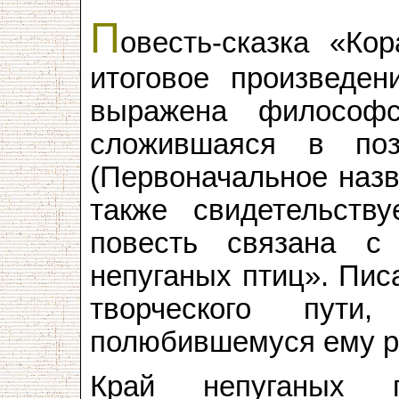
П
овесть-сказка «Ко
итоговое произведе
выражена философс
сложившаяся в поз
(Первоначальное наз
также свидетельству
повесть связана с
непуганых птиц». Пис
творческого пути
полюбившемуся ему р
Край непуганых п