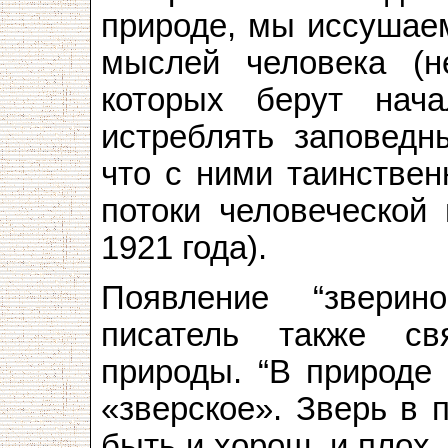
природе, мы иссушаем
мыслей человека (н
которых берут нача
истреблять заповедн
что с ними таинствен
потоки человеческой 
1921 года).
Появление “зверин
писатель также св
природы. “В природе 
«зверское». Зверь в 
быть и хорош, и плох,