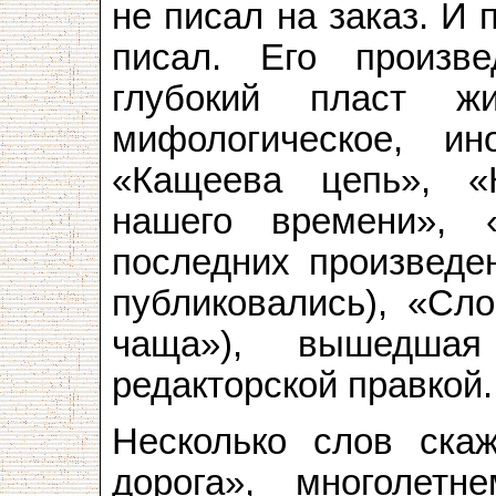
не писал на заказ. И
писал. Его произве
глубокий пласт 
мифологическое, ин
«Кащеева цепь», «
нашего времени», 
последних произведе
публиковались), «Сл
чаща»), вышедша
редакторской правкой.
Несколько слов ска
дорога», многолет