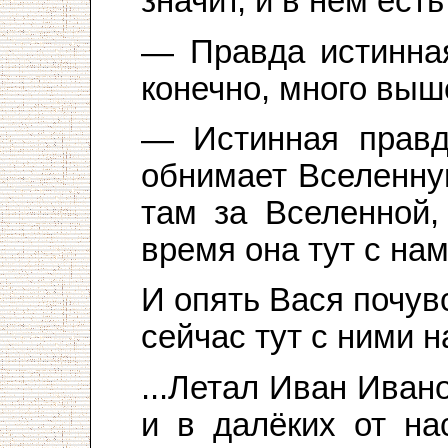
значит, и в нём есть
— Правда истинная
конечно, много выш
— Истинная правд
обнимает Вселенну
там за Вселенной,
время она тут с нам
И опять Вася почув
сейчас тут с ними н
...Летал Иван Иван
и в далёких от на