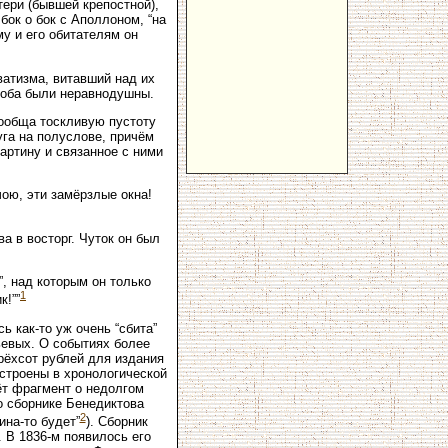
тери (бывшей крепостной),
бок о бок с Аполлоном, “на
му и его обитателям он
атизма, витавший над их
 оба были неравнодушны.
ообща тоскливую пустоту
уга на полуслове, причём
артину и связанное с ними
чою, эти замёрзлые окна!
ва в восторг. Чуток он был
”, над которым он только
1
к!””
ь как-то уж очень “сбита”
ьевых. О событиях более
трёхсот рублей для издания
ыстроены в хронологической
ёт фрагмент о недолгом
 о сборнике Бенедиктова
2
ина-то будет”
). Сборник
 В 1836-м появилось его