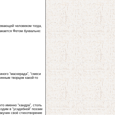
евающей человеком тогда,
ражается Фетом буквально:
много “маскерада”, “смеси
тинным творцом какой-то
то именно “хандра”, столь
одим в “усадебной” поэзии
акунин своё стихотворение