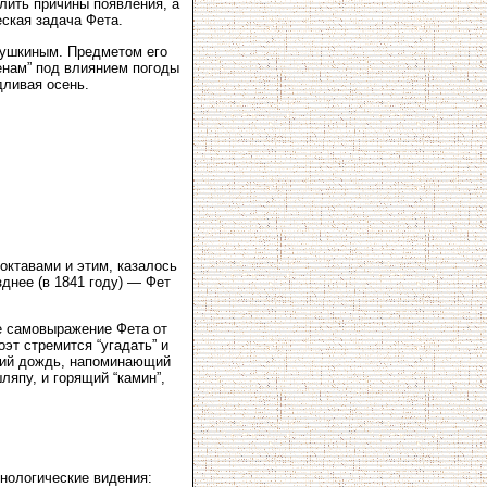
лить причины появления, а
еская задача Фета.
Пушкиным. Предметом его
менам” под влиянием погоды
дливая осень.
октавами и этим, казалось
зднее (в 1841 году) — Фет
е самовыражение Фета от
оэт стремится “угадать” и
нний дождь, напоминающий
ляпу, и горящий “камин”,
нологические видения: