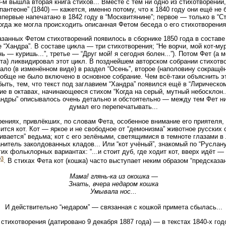
8-м вышла вторая книга стихов... Вместе с тем ни одно из стихотворений
антеоне” (1840) — кажется, именно потому, что к 1840 году они ещё не 
первые напечатано в 1842 году в “Москвитянине”; первое — только в “Ст
огда же могла происходить описанная Фетом беседа о его стихотворени
казанных Фетом стихотворений появилось в сборнике 1850 года в состав
 “Хандра”. В составе цикла — три стихотворения; “Не ворчи, мой кот-мур
 — куришь...”, третье — “Друг мой! я сегодня болен...”). Потом Фет (а м
а) ликвидировал этот цикл. В позднейшем авторском собрании стихотво
ало (в изменённом виде) в раздел “Осень”, второе (наполовину сокращё
ообще не было включено в основное собрание. Чем всё-таки объяснить э
быть, тем, что текст под заглавием “Хандра” появился ещё в “Лирическ
е в октавах, начинающееся стихом “Когда на серый, мутный небосклон..
андры” описывалось очень детально и обстоятельно — между тем Фет ни 
думал его перепечатывать...
рениях, привлёкших, по словам Фета, особенное внимание его приятеля
ится кот. Кот — яркое и не свободное от “демонизма” животное русских 
ивается” ведьма; кот с его зелёными, светящимися в темноте глазами в
нитель заколдованных кладов... Или “кот учёный”, знакомый по “Русла
х фольклорных вариантах: “...и стоит дуб, где ходит кот, вверх идёт — 
3
”
. В стихах Фета кот (кошка) часто выступает неким образом “предсказан
Мама! глянь-ка из окошка —
Знать, вчера недаром кошка
Умывала нос...
И действительно “недаром” — связанная с кошкой примета сбылась...
 стихотворения (датировано 9 декабря 1887 года) — в текстах 1840-х год