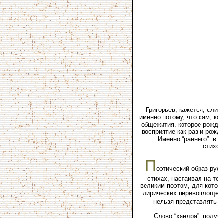
Григорьев, кажется, сл
именно потому, что сам, 
общежития, которое рожд
восприятие как раз и ро
Именно “раннего”: 
стих
П
оэтический образ ру
стихах, настаивал на т
великим поэтом, для кото
лирических перевоплощен
нельзя представлять 
Слово “хандра”, полу