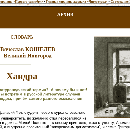
страница «Первого сентября»
•
Главная страница журнала «Литература»
•
Содержание 
АРХИВ
СЛОВАРЬ
Вячеслав КОШЕЛЕВ
Великий Новгород
Хандра
ратуроведческий термин?! А почему бы и нет!
ы встретим в русской литературе случаев
ндры, причём самого разного осмысления!
фанасий Фет, студент первого курса словесного
 университета, по желанию отца переселился из
 в дом на Малой Полянке — к своему приятелю, тоже студенту, Аполлон
й, а внутренне пропитанный “закоренелым догматизмом”, и семья Григор