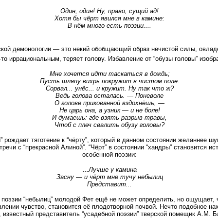
Один, один! Ну, право, сущий ад!
Хотя бы чёрт явился мне в камине:
В нём много есть поэзии....
ской демонологии — это некий обобщающий образ нечистой силы, овлад
-то иррациональным, теряет голову. Избавление от “обузы головы” изоб
Мне хочется идти таскаться в дождь;
Пусть шляпу вихрь покружит в чистом поле.
Сорвал... унёс... и кружит. Ну так что ж?
Ведь голова осталась. — Поневоле
О голове прикованной вздохнёшь, —
Не царь она, а узник — и не боле!
И думаешь: где взять разрыв-травы,
Чтоб с плеч свалить обузу головы?
 рождает тяготение к “чёрту”, который в данном состоянии желаннее шу
тречи с “прекрасной Алиной”. “Чёрт” в состоянии “хандры” становится ис
особенной поэзии:
...Лучше у камина
Засну — и чёрт мне тучу небылиц
Представит...
поэзии “небылиц” молодой Фет ещё не может определить, но ощущает, ч
лении чувство, становится её плодотворной почвой. Нечто подобное нах
, известный представитель “усадебной поэзии” тверской помещик А.М. Б