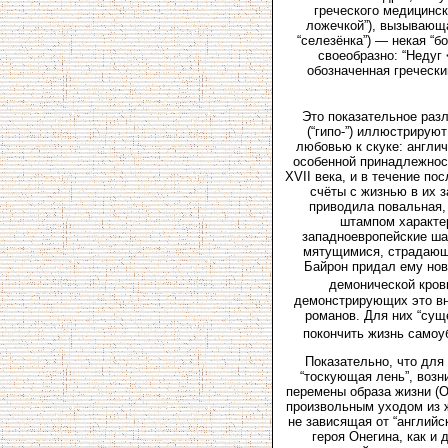
греческого медицинск
ложечкой”), вызывающа
“селезёнка”) — некая “
своеобразно: “Недуг 
обозначенная гречески
Это показательное разл
(“гипо-”) иллюстрирую
любовью к скуке: англич
особенной принадлежност
XVII века, и в течение п
счёты с жизнью в их з
приводила повальная, 
штампом характер
западноевропейские шаб
мятущимися, страдающи
Байрон придал ему нов
демонической кров
демонстрирующих это вну
романов. Для них “сущ
покончить жизнь самоуб
Показательно, что для
“тоскующая лень”, возн
перемены образа жизни (О
произвольным уходом из ж
не зависящая от “англий
героя Онегина, как и