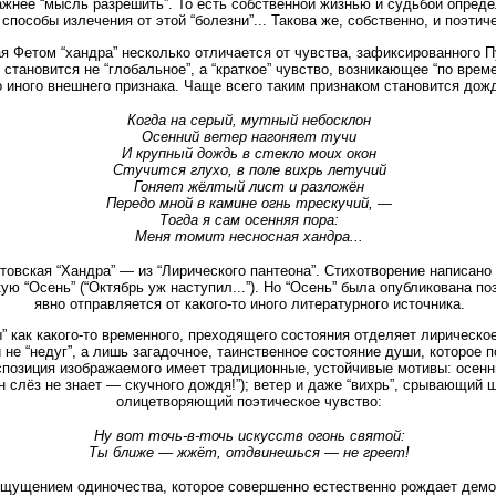
жнее “мысль разрешить”. То есть собственной жизнью и судьбой опреде
способы излечения от этой “болезни”... Такова же, собственно, и поэтич
я Фетом “хандра” несколько отличается от чувства, зафиксированного 
 становится не “глобальное”, а “краткое” чувство, возникающее “по вре
о иного внешнего признака. Чаще всего таким признаком становится дож
Когда на серый, мутный небосклон
Осенний ветер нагоняет тучи
И крупный дождь в стекло моих окон
Стучится глухо, в поле вихрь летучий
Гоняет жёлтый лист и разложён
Передо мной в камине огнь трескучий, —
Тогда я сам осенняя пора:
Меня томит несносная хандра...
товская “Хандра” — из “Лирического пантеона”. Стихотворение написано 
ю “Осень” (“Октябрь уж наступил...”). Но “Осень” была опубликована по
явно отправляется от какого-то иного литературного источника.
 как какого-то временного, преходящего состояния отделяет лирическо
 не “недуг”, а лишь загадочное, таинственное состояние души, которое п
кспозиция изображаемого имеет традиционные, устойчивые мотивы: осе
 слёз не знает — скучного дождя!”); ветер и даже “вихрь”, срывающий ш
олицетворяющий поэтическое чувство:
Ну вот точь-в-точь искусств огонь святой:
Ты ближе — жжёт, отдвинешься — не греет!
ощущением одиночества, которое совершенно естественно рождает демо