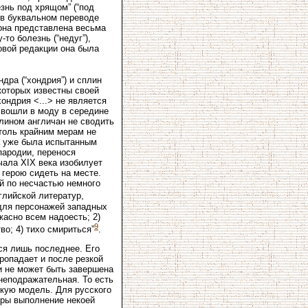
езнь под хрящом” (“под
(в буквальном переводе
 она представлена весьма
-то болезнь (“недуг”),
новой редакции она была
дра (“хондрия”) и сплин
которых известны своей
ондрия <...> не является
 вошли в моду в середине
лином англичан не сводить
столь крайним мерам не
ка уже была испытанным
пародии, перенося
чала XIX века изобилует
герою сидеть на месте.
й по несчастью немного
глийской литератур,
 для персонажей западных
жасно всем надоесть; 2)
9
во; 4) тихо смириться”
.
ся лишь последнее. Его
ропадает и после резкой
и не может быть завершена
неподражательная. То есть
скую модель. Для русского
дры выполнение некоей