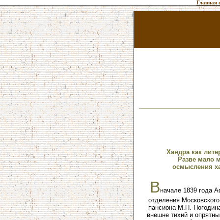
Главная 
Хандра как лите
Разве мало м
осмысления ха
В
начале 1839 года А
отделения Московского
пансиона М.П. Погодина
внешне тихий и опрятны