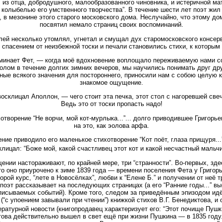
 из отца, добродушного, малообразованного чиновника, и истеричной ма
 колыбелью его умственного творчества”. В течение шести лет поэт жил 
, в мезонине этого старого московского дома. Неслучайно, что этому до
посвятил немало страниц своих воспоминаний.
ей несколько утомлял, угнетал и смущал дух старомосковского консерв
спасением от неизбежной тоски и печали становились стихи, к которым
минает Фет, — когда моё вдохновение воплощало переживаемую нами с
толом в течение долгих зимних вечеров, мы научились понимать друг др
ые всякого значения для постороннего, приносили нам с собою целую к
знакомое ощущение.
осклицал Аполлон, — чего стоит эта печка, этот стол с нагоревшей све
Ведь это от тоски пропасть надо!
отворение “Не ворчи, мой кот-мурлыка...”... долго приводившее Григорье
на это, как эолова арфа.
ние приводило его маленькое стихотворение “Кот поёт, глаза прищуря...
клицал: “Боже мой, какой счастливец этот кот и какой несчастный мальчи
нии настораживают, по крайней мере, три “странности”. Во-первых, здес
то оно приурочено к зиме 1839 года — времени поселения Фета у Григор
рой курс, “лете в Новосёлках”, любви к “Елене Б.” и получении от неё 
поэт рассказывает на последующих страницах (а его “Ранние годы...” в
писываемых событий). Кроме того, следом за приведённым эпизодом ид
(“с упоением завывали при чтении”) книжкой стихов В.Г. Бенедиктова, и
ературной новости (книгопродавец характеризует его: “Этот почище Пушк
ова действительно вышел в свет ещё при жизни Пушкина — в 1835 году.