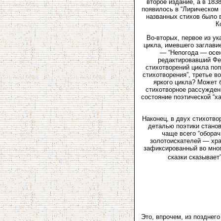
второе издание, а в 183
появилось в “Лирическом п
названных стихов было в
К
Во-вторых, первое из у
цикла, имевшего заглавие
— “Непогода — осень
редактировавший Фет
стихотворений цикла поп
стихотворения”, третье в
яркого цикла? Может 
стихотворное рассуждени
состояние поэтической “х
Наконец, в двух стихотво
деталью поэтики станов
чаще всего “оборач
золотоискателей — хра
зафиксированный во многи
сказки сказывает
Это, впрочем, из позднего