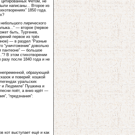
, цитированных Фетом, не
были написаны... Второе из
ихотворениях” 1850 года.
ях?
е небольшого лирического
лыка...” — второе (первое
ожет быть, Тургенев,
рений первое из трёх
нное) — в раздел “Разные
то “уничтожение” довольно
ом пантеоне” — большое
.”? В этом стихотворении
разу после 1840 года и не
, непременной, образующей
сказок и поверий: кошкой
 легендах уральских
ну и Людмиле” Пушкина и
песни поёт, а вниз идёт —
ия”, “предзнания”:
ов кот выступает ещё и как