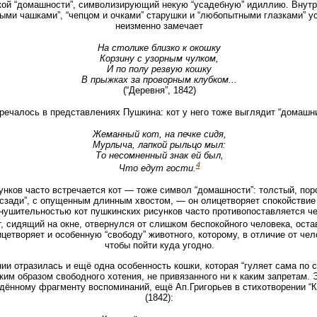
кой “домашности”, символизирующий некую “усадебную” идиллию. Внутр
ыми чашками”, “чепцом и очками” старушки и “любопытными глазками” у
неизменно замечает
На столике близко к окошку
Корзину с узорным чулком,
И по полу резвую кошку
В прыжках за проворным клубком...
(“Деревня”, 1842)
речалось в представлениях Пушкина: кот у него тоже выглядит “домашн
Жеманный кот, на печке сидя,
Мурлыча, лапкой рыльцо мыл:
То несомненный знак ей был,
4
Что едут гости.
унков часто встречается кот — тоже символ “домашности”: толстый, по
сзади”, с опущенным длинным хвостом, — он олицетворяет спокойствие 
нушительностью кот пушкинских рисунков часто противопоставляется чел
т, сидящий на окне, отвернулся от слишком беспокойного человека, остав
цетворяет и особенную “свободу” животного, которому, в отличие от чел
чтобы пойти куда угодно.
ии отразилась и ещё одна особенность кошки, которая “гуляет сама по с
им образом свободного хотения, не привязанного ни к каким запретам. 
дённому фрагменту воспоминаний, ещё Ап.Григорьев в стихотворении “Кот
(1842):