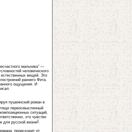
несчастного мальчика” —
 условностей человеческого
 естественных вещей. Это
построений раннего Фета.
транного ощущения. И
исал.
ируя пушкинский роман в
лестяще переосмысленный
 композиционных ситуаций,
тветственно, это чувство
6
ое для русской жизни
.
романа, происходит от