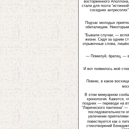
восторженного Аполлона,
стали для поэта “истинной
соседних антресолях”
Подчас молодых приятел
обиталищем. Некоторым 
“Бывали случаи, — вспо
жизни. Сидя за одним с
отрывочные слова, лишённ
— Помилуй, братец, — в
И вот появилось моё стих
Помню, в какое восхище
вос
В этом мемуарном сообще
хронология. Кажется, ч
поздних — переводе на вто
“Лирического пантеона” — 
последовательности о
увлечении приятелями 
повествуется как о лит
стихотворений Бенедикт