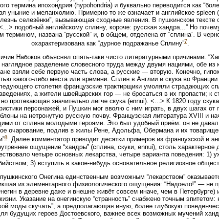
ого термина ипохондрия (hypohondria) и буквально переводится как “бол
я уныние и меланхолию. Примерно то же означает и английское spleen 
болезнь селезёнки”, вызывающая сходные явления. В пушкинском тексте
<...> подобный английскому сплину, короче: русская хандра...” Но почему
м термином, названа “русской” и, в общем, отделена от “сплина”. В чер
7
охарактеризована как “дурное подражанье Сплину”
.
ичие Набоков объяснял опять-таки чисто литературными причинами. “Хан
т наглядное разделение словесного труда между двумя нациями, обе из 
ане взяли себе первую часть слова, а русские — вторую. Конечно, гипох
ью какого-либо места или времени. Сплин в Англии и скука во Франции
оследующего столетия французские трактирщики умоляли страдающих сп
аведениях, а жители швейцарских гор — не бросаться в их пропасти; к 
но протекающая значительно легче скука (ennui). <...> К 1820 году ску
истики персонажей, и Пушкин мог вволю с ним играть, в двух шагах от 
лоны на нетронутую русскую почву. Французская литература XVIII и на
ми от сплина молодыми героями. Это был удобный приём: он не давал 
ое очарование, подлив в жилы Рене, Адольфа, Обермана и их товарище
8
и”
. Далее комментатор приводит десятки примеров из французской и ан
треннее ощущение “хандры” (сплина, скуки, ennui), столь характерное
ествовало четыре основных лекарства, четыре варианта поведения: 1) у
ийством; 3) вступить в какое-нибудь основательное религиозное общест
 пушкинского Онегина единственным возможным “лекарством” оказывает
икшая из элементарного физиологического ощущения: “Надоело!” — не п
негин в деревне даже и внешне живёт совсем иначе, чем в Петербурге) 
изни. Указание на онегинскую “странность” снабжено точным эпитетом: 
ской моды скучать”, а предполагающая иную, более глубокую поведенче
 для будущих героев Достоевского, важнее всех возможных мучений хан