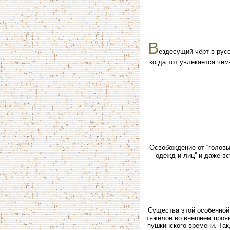
В
ездесущий чёрт в рус
когда тот увлекается чем
Освобождение от “головы”
одежд и лиц” и даже вс
Существа этой особенной 
тяжёлое во внешнем прояв
пушкинского времени. Так