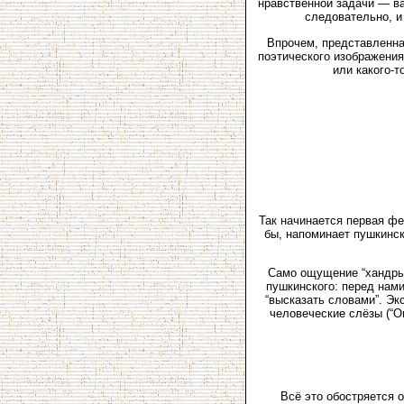
нравственной задачи — ва
следовательно, и 
Впрочем, представленна
поэтического изображения
или какого-т
Так начинается первая фе
бы, напоминает пушкинску
Само ощущение “хандры”
пушкинского: перед нами
“высказать словами”. Э
человеческие слёзы (“Он
Всё это обостряется 