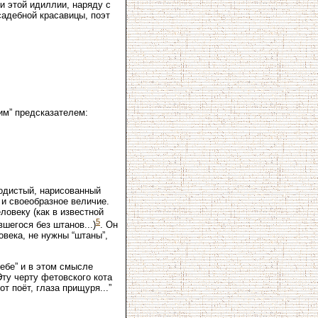
и этой идиллии, наряду с
садебной красавицы, поэт
им” предсказателем:
родистый, нарисованный
и своеобразное величие.
овеку (как в известной
5
шегося без штанов...)
. Он
овека, не нужны “штаны”,
ебе” и в этом смысле
Эту черту фетовского кота
 поёт, глаза прищуря...”