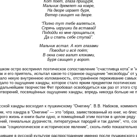
Кот поёт, глаза прищуря,
Мальчик дремлет на ковре,
На дворе играет буря,
Ветер свищет на дворе.
“Полно тут тебе валяться,
Спрячь игрушки да вставай!
Подойди ко мне прощаться,
Да и спать себе ступай”.
Мальчик встал. А кот глазами
Поводил и всё поёт;
В окна снег валит клоками,
Буря свищет у ворот.
ишком остро воспринял поэтическое сопоставление “счастливца кота” и “
как и его приятель, испытал какое-то странное ощущение “несвободы” от
ало некую внутреннюю изломанность, отстранённое переживание самых
ждало то ощущение хандры, которое стало ярким предметом поэтических 
в дальнейшем творчестве Фет пробовал освободиться как раз от этого с
отворений, посвящённых ощущению хандры, впредь никогда больше не п
сской хандры восходил к пушкинскому “Онегину”. В.В. Набоков, коммент
ом, что хандра в “Онегине” — это “образ, заимствованный из книг, но б
рого жизнь и книги были одно, и помещённый этим поэтом в целом ряду
ий, гениальных дурачеств, литературных пародий и так далее”, что, соо
как “социологическое и историческое явление”, сколь-либо показательн
чившее в русской культуре распространение именно после пушкинского 