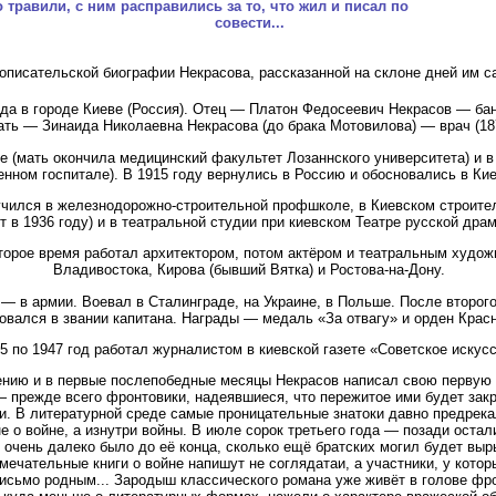
о травили, с ним расправились за то, что жил и писал по
совести...
описательской биографии Некрасова, рассказанной на склоне дней им с
ода в городе Киеве (Россия). Отец — Платон Федосеевич Некрасов — ба
ать — Зинаида Николаевна Некрасова (до брака Мотовилова) — врач (18
е (мать окончила медицинский факультет Лозаннского университета) и в
енном госпитале). В 1915 году вернулись в Россию и обосновались в Кие
чился в железнодорожно-строительной профшколе, в Киевском строител
 в 1936 году) и в театральной студии при киевском Театре русской драмы
торое время работал архитектором, потом актёром и театральным худож
Владивостока, Кирова (бывший Вятка) и Ростова-на-Дону.
 — в армии. Воевал в Сталинграде, на Украине, в Польше. После второго
овался в звании капитана. Награды — медаль «За отвагу» и орден Крас
5 по 1947 год работал журналистом в киевской газете «Советское искусс
ению и в первые послепобедные месяцы Некрасов написал свою первую кн
— прежде всего фронтовики, надеявшиеся, что пережитое ими будет закр
и. В литературной среде самые проницательные знатоки давно предрек
не о войне, а изнутри войны. В июле сорок третьего года — позади оста
о очень далеко было до её конца, сколько ещё братских могил будет вы
мечательные книги о войне напишут не соглядатаи, а участники, у котор
исьмо родным... Зародыш классического романа уже живёт в голове фро