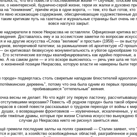
ельность, что его повести о послевоенной жизни — скучные, плоские кни
хи, о неинтересной, буднично-серой жизни, герои их жалки и духовно п
а на "понижение", причём игра в одни ворота, — тем, кто был готов, кто
эти явно искажающие содержание, обесцвечивающие художественные до
 таким критикам путь на газетные и журнальные страницы был очень не 
вовсе наглухо закрыт.
е надзиратели в покое Некрасова не оставляли. Официозная критика вс
ведения. Доставалось ему и за эссеистские заметки по вопросам искусс
 и на другие искусства «Слова "великие" и простые» (1959) — он выст
турнов, велеречивой патетики; за размышления об архитектуре «О прошл
— он критиковал безвкусную монументальность и убогое однообразие то
. Его эстетические взгляды квалифицировались как идейно порочные, 
ю. А на самом деле — и это вскоре выяснилось — речь уже шла не толь
и о жизненной позиции Некрасова, которую власти не намерены были тер
 городе» подверглась столь свирепым нападкам блюстителей идеологич
"потёмкинских деревень", потому что она была одним из первых произве
пробивавшиеся "оттепельные" веяния.
точка весны не делает. Но что ждёт эту первую ласточку, рассчитывавшу
 отступившими морозами? Повесть «В родном городе» была такой обреч
красов в своей повести рассказывал о трудном переходе от войны к миру
 душах, о возвращении фронтовиков — изувеченных, искалеченных, у ко
 себе тяжёлые драмы, которые при жизни Сталина искусство вынуждено б
случае до Некрасова никто не рискнул заняться ими.
ещё гремели последние залпы на полях сражений — Сталин заявил, что 
тся и растёт, а хозяйство освобождённых областей, разграбленное и ра