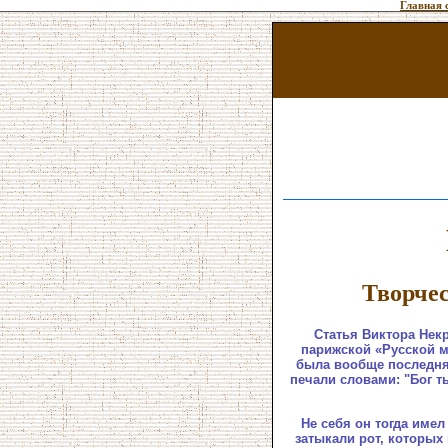
Главная 
Творче
Статья Виктора Нек
парижской «Русской м
была вообще последняя
печали словами: "Бог т
Не себя он тогда име
затыкали рот, которых 