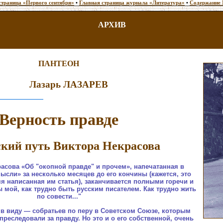
страница «Первого сентября»
•
Главная страница журнала «Литература»
•
Содержание 
АРХИВ
ПАНТЕОН
Лазарь ЛАЗАРЕВ
Верность правде
ский путь Виктора Некрасова
расова «Об "окопной правде" и прочем», напечатанная в
ысли» за несколько месяцев до его кончины (кажется, это
 написанная им статья), заканчивается полными горечи и
ы мой, как трудно быть русским писателем. Как трудно жить
по совести..."
л в виду — собратьев по перу в Советском Союзе, которым
преследовали за правду. Но это и о его собственной, очень