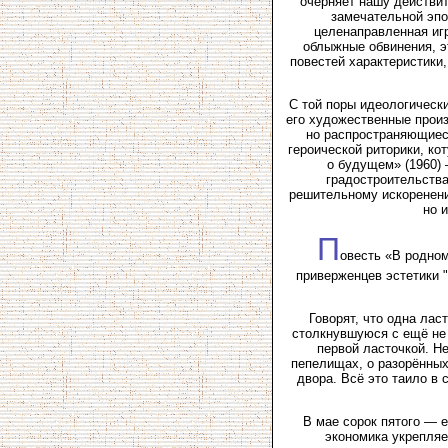
очерняет нашу действит
замечательной эпо
целенаправленная игр
облыжные обвинения, 
повестей характеристики,
С той поры идеологически
его художественные произ
но распространяющиеся
героической риторики, ко
о будущем» (1960) 
градостроительства
решительному искоренени
но 
П
овесть «В родном
приверженцев эстетики 
Говорят, что одна лас
столкнувшуюся с ещё не
первой ласточкой. Не
пепелищах, о разорённых
двора. Всё это таило в
В мае сорок пятого — 
экономика укрепляе