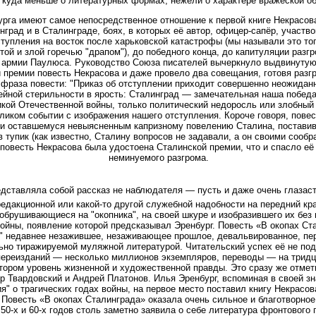
 куда меньше о литературных формах, нежели о характере вражеской об
рга имеют самое непосредственное отношение к первой книге Некрасова
нград и в Сталинграде, боях, в которых её автор, офицер-сапёр, участво
ступления на восток после харьковской катастрофы (мы называли это то
ой и злой горечью "драпом"), до победного конца, до капитуляции разг
армии Паулюса. Руководство Союза писателей вычеркнуло выдвинутую
 премии повесть Некрасова и даже провело два совещания, готовя разгр
 фраза повести: "Приказ об отступлении приходит совершенно неожидан
ейной стерильности в ярость: Сталинград — замечательная наша побед
кой Отечественной войны, только политический недоросль или злобный 
ликом событии с изображения нашего отступления. Короче говоря, повес
 и оставшемуся невыясненным капризному повелению Сталина, постави
в тупик (как известно, Сталину вопросов не задавали, а он своими соо
 повесть Некрасова была удостоена Сталинской премии, что и спасло её
неминуемого разгрома.
едставляла собой рассказ не наблюдателя — пусть и даже очень глазаст
едакционной или какой-то другой служебной надобности на передний кра
 обрушивающиеся на "окопника", на своей шкуре и изобразившего их без 
войны, появление которой предсказывал Эренбург. Повесть «В окопах Ст
" недавнее незажившее, незаживающее прошлое, девальвированное, пе
ьно тиражируемой муляжной литературой. Читательский успех её не по
ереизданий — несколько миллионов экземпляров, переводы — на тридц
тором уровень жизненной и художественной правды. Это сразу же отмет
р Твардовский и Андрей Платонов. Илья Эренбург, вспоминая в своей з
я" о трагических годах войны, на первое место поставил книгу Некрасов
. Повесть «В окопах Сталинграда» оказала очень сильное и благотворно
 50-х и 60-х годов столь заметно заявила о себе литература фронтового 