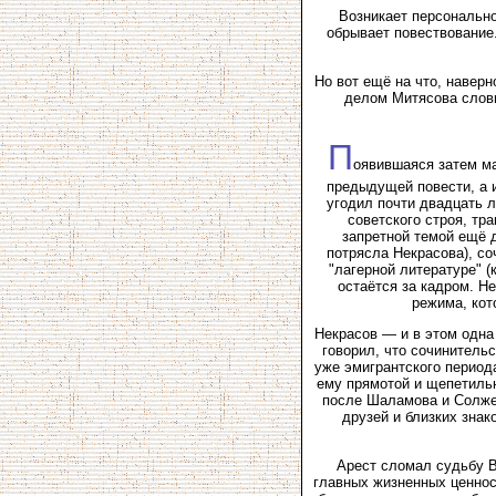
Возникает персонально
обрывает повествование
Но вот ещё на что, навер
делом Митясова словн
П
оявившаяся затем ма
предыдущей повести, а и
угодил почти двадцать 
советского строя, тр
запретной темой ещё 
потрясла Некрасова), с
"лагерной литературе" (
остаётся за кадром. Н
режима, кот
Некрасов — и в этом одна
говорил, что сочинительс
уже эмигрантского периода
ему прямотой и щепетильн
после Шаламова и Солжен
друзей и близких знак
Арест сломал судьбу В
главных жизненных ценнос