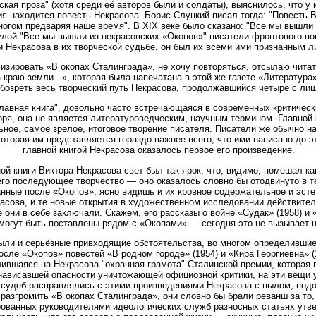
ская проза" (хотя среди её авторов были и солдаты), выяснилось, что у
я находится повесть Некрасова. Борис Слуцкий писал тогда: "Повесть 
ногом предваряя наше время". В XIX веке было сказано: "Все мы вышли 
лой "Все мы вышли из некрасовских «Окопов»" писатели фронтового по
и Некрасова в их творческой судьбе, он был их всеми ими признанным л
изировать «В окопах Сталинграда», не хочу повторяться, отсылаю чита
 краю земли...», которая была напечатана в этой же газете «Литература»
бозреть весь творческий путь Некрасова, продолжавшийся четыре с ли
лавная книга", довольно часто встречающаяся в современных критическ
оря, она не является литературоведческим, научным термином. Главной 
ное, самое зрелое, итоговое творение писателя. Писатели же обычно на
которая им представляется гораздо важнее всего, что ими написано до э
главной книгой Некрасова оказалось первое его произведение.
ой книги Виктора Некрасова свет был так ярок, что, видимо, помешал ка
его последующее творчество — оно оказалось словно бы отодвинуто в т
анные после «Окопов», ясно видишь и их кровное содержательное и эсте
сова, и те новые открытия в художественном исследовании действител
 они в себе заключали. Скажем, его рассказы о войне «Судак» (1958) и «
 могут быть поставлены рядом с «Окопами» — сегодня это не вызывает н
 были и серьёзные привходящие обстоятельства, во многом определивш
сле «Окопов» повестей «В родном городе» (1954) и «Кира Георгиевна» (1
ившаяся на Некрасова "охранная грамота" Сталинской премии, которая 
нависавшей опасности уничтожающей официозной критики, на эти вещи 
судеб расправлялись с этими произведениями Некрасова с пылом, подо
 разгромить «В окопах Сталинграда», они словно бы брали реванш за то
рованных руководителями идеологических служб разносных статьях утв