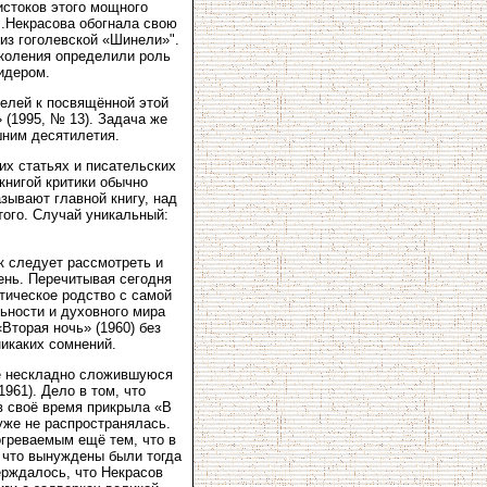
 истоков этого мощного
В.Некрасова обогнала свою
из гоголевской «Шинели»".
коления определили роль
идером.
телей к посвящённой этой
 (1995, № 13). Задача же
шним десятилетия.
их статьях и писательских
книгой критики обычно
зывают главной книгу, над
того. Случай уникальный:
к следует рассмотреть и
ень. Перечитывая сегодня
тическое родство с самой
ьности и духовного мира
Вторая ночь» (1960) без
икаких сомнений.
ие нескладно сложившуюся
961). Дело в том, что
в своё время прикрыла «В
уже не распространялась.
греваемым ещё тем, что в
, что вынуждены были тогда
ерждалось, что Некрасов