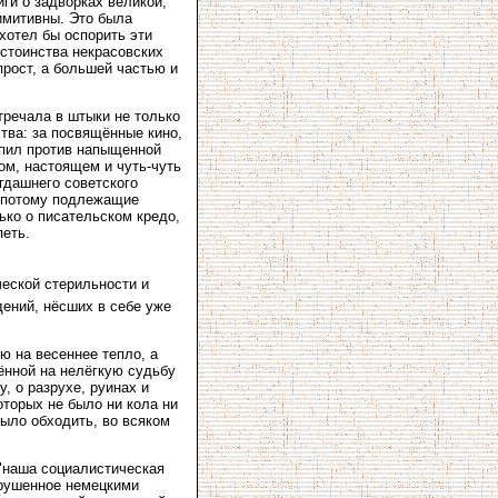
ги о задворках великой,
римитивны. Это была
 хотел бы оспорить эти
стоинства некрасовских
прост, а большей частью и
тречала в штыки не только
тва: за посвящённые кино,
упил против напыщенной
ом, настоящем и чуть-чуть
гдашнего советского
а потому подлежащие
ко о писательском кредо,
петь.
еской стерильности и
дений, нёсших в себе уже
ю на весеннее тепло, а
ённой на нелёгкую судьбу
, о разрухе, руинах и
торых не было ни кола ни
ыло обходить, во всяком
"наша социалистическая
зрушенное немецкими