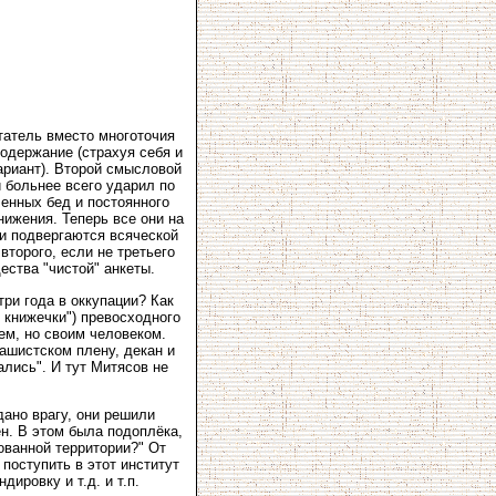
итатель вместо многоточия
одержание (страхуя себя и
ариант). Второй смысловой
 больнее всего ударил по
енных бед и постоянного
нижения. Теперь все они на
 и подвергаются всяческой
торого, если не третьего
ства "чистой" анкеты.
ри года в оккупации? Как
 книжечки") превосходного
ем, но своим человеком.
ашистском плену, декан и
ались". И тут Митясов не
дано врагу, они решили
ен. В этом была подоплёка,
ованной территории?" От
 поступить в этот институт
ировку и т.д. и т.п.