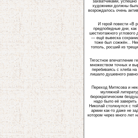
захватчиками, успешно 
художники должны были
возрождалось очень актив
И герой повести «В 
предпобедные дни, как 
шестиэтажного углового 
— ещё вывеска сохранил
тоже был сожжён... Не
тополь, росший из трещи
Тягостное впечатление ге
множеством точных и выр
перебиваясь с хлеба на 
лишало душевного равнов
Переход Митясова и нек
муляжной литератур
бюрократическим бездуши
надо было её заверить 
Николай столкнулся с той
армии как-то даже не за
котором через много лет 