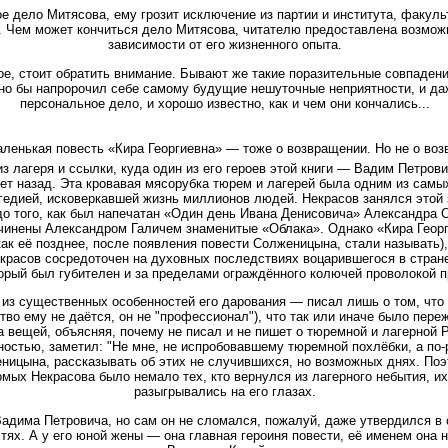
е дело Митясова, ему грозит исключение из партии и института, факуль
. Чем может кончиться дело Митясова, читателю предоставлена возмож
зависимости от его жизненного опыта.
ное, стоит обратить внимание. Бывают же такие поразительные совпаден
о бы напророчил себе самому будущие нешуточные неприятности, и даж
персональное дело, и хорошо известно, как и чем они кончались...
ленькая повесть «Кира Георгиевна» — тоже о возвращении. Но не о воз
з лагеря и ссылки, куда один из его героев этой книги — Вадим Петрови
лет назад. Эта кровавая мясорубка тюрем и лагерей была одним из сам
агедией, исковеркавшей жизнь миллионов людей. Некрасов занялся этой 
до того, как был напечатан «Один день Ивана Денисовича» Александра 
очинены Александром Галичем знаменитые «Облака». Однако «Кира Георг
как её позднее, после появления повести Солженицына, стали называть)
екрасов сосредоточен на духовных последствиях воцарившегося в стране
орый был губителен и за пределами ограждённого колючей проволокой п
 из существенных особенностей его дарования — писал лишь о том, что
тво ему не даётся, он не "профессионал"), что так или иначе было переж
 вещей, объясняя, почему не писал и не пишет о тюремной и лагерной Р
остью, заметил: "Не мне, не испробовавшему тюремной похлёбки, а по-
ицына, рассказывать об этих не случившихся, но возможных днях. Поэт
омых Некрасова было немало тех, кто вернулся из лагерного небытия, 
разыгрывались на его глазах.
адима Петровича, но сам он не сломался, пожалуй, даже утвердился в 
тях. А у его юной жены — она главная героиня повести, её именем она 