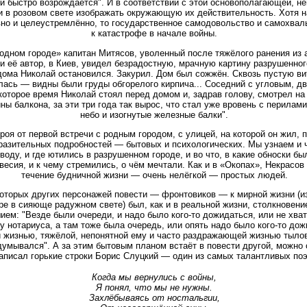
и быстро возрождается". И в соответствии с этой основополагающей, н
 в розовом свете изображать окружающую их действительность. Хотя н
но и целеустремлённо, то государственное самодовольство и самохваль
к катастрофе в начале войны.
родном городе» капитан Митясов, уволенный после тяжёлого ранения из 
и её автор, в Киев, увидел безрадостную, мрачную картину разрушенног
дома Николай остановился. Закурил. Дом был сожжён. Сквозь пустую ви
ась — видны были груды обгорелого кирпича... Соседний с угловым, дв
которое время Николай стоял перед домом и, задрав голову, смотрел на
ны балкона, за эти три года так вырос, что стал уже вровень с перилам
небо и изогнутые железные балки".
роя от первой встречи с родным городом, с улицей, на которой он жил,
азительных подробностей — бытовых и психологических. Мы узнаем и чт
воду, и где ютились в разрушенном городе, и во что, в какие обноски был
есия, и к чему стремились, о чём мечтали. Как и в «Окопах», Некрасов
течение будничной жизни — очень нелёгкой — простых людей.
оторых других персонажей повести — фронтовиков — к мирной жизни (и
е в сияюще радужном свете) был, как и в реальной жизни, столкновен
ем: "Везде были очереди, и надо было кого-то дожидаться, или не хват
у нотариуса, а там тоже была очередь, или опять надо было кого-то до
 жизнью, тяжёлой, непонятной ему и часто раздражающей жизнью тылово
думывался". А за этим бытовым планом встаёт в повести другой, можно 
написал горькие строки Борис Слуцкий — один из самых талантливых по
Когда мы вернулись с войны,
Я понял, что мы не нужны.
Захлёбываясь от ностальгии,