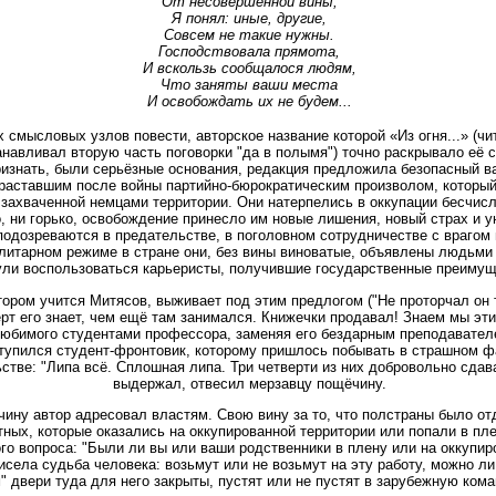
От несовершённой вины,
Я понял: иные, другие,
Совсем не такие нужны.
Господствовала прямота,
И вскользь сообщалося людям,
Что заняты ваши места
И освобождать их не будем...
х смысловых узлов повести, авторское название которой «Из огня...» (ч
навливал вторую часть поговорки "да в полымя") точно раскрывало её с
признать, были серьёзные основания, редакция предложила безопасный в
араставшим после войны партийно-бюрократическим произволом, который
захваченной немцами территории. Они натерпелись в оккупации бесчисл
ко, ни горько, освобождение принесло им новые лишения, новый страх и у
подозреваются в предательстве, в поголовном сотрудничестве с врагом
литарном режиме в стране они, без вины виноватые, объявлены людьми в
ули воспользоваться карьеристы, получившие государственные преимуще
тором учится Митясов, выживает под этим предлогом ("Не проторчал он т
рт его знает, чем ещё там занимался. Книжечки продавал! Знаем мы эти
 любимого студентами профессора, заменяя его бездарным преподавател
тупился студент-фронтовик, которому пришлось побывать в страшном ф
стве: "Липа всё. Сплошная липа. Три четверти из них добровольно сдав
выдержал, отвесил мерзавцу пощёчину.
чину автор адресовал властям. Свою вину за то, что полстраны было от
тных, которые оказались на оккупированной территории или попали в пл
ого вопроса: "Были ли вы или ваши родственники в плену или на оккупир
висела судьба человека: возьмут или не возьмут на эту работу, можно ли
" двери туда для него закрыты, пустят или не пустят в зарубежную команд