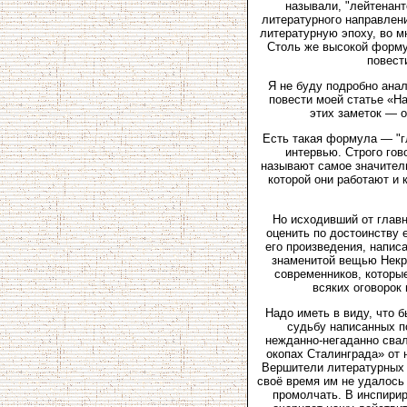
называли, "лейтенант
литературного направлени
литературную эпоху, во м
Столь же высокой форму
повест
Я не буду подробно анал
повести моей статье «На
этих заметок — о
Есть такая формула — "г
интервью. Строго гов
называют самое значитель
которой они работают и 
Но исходивший от главн
оценить по достоинству 
его произведения, напис
знаменитой вещью Некра
современников, которые
всяких оговорок
Надо иметь в виду, что
судьбу написанных по
нежданно-негаданно свал
окопах Сталинграда» от 
Вершители литературных 
своё время им не удалось
промолчать. В инспири