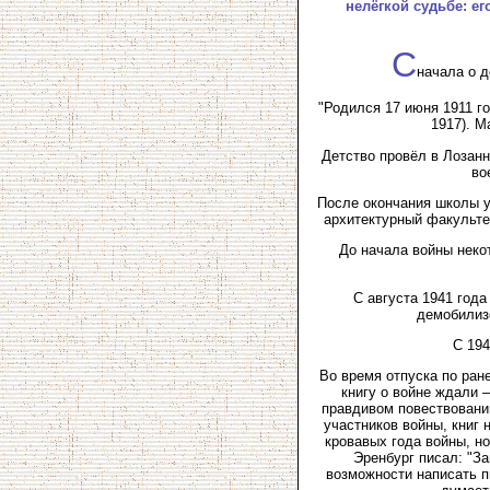
нелёгкой судьбе: ег
С
начала о д
"Родился 17 июня 1911 г
1917). М
Детство провёл в Лозанн
во
После окончания школы у
архитектурный факультет
До начала войны неко
С августа 1941 года
демобилиз
С 194
Во время отпуска по ран
книгу о войне ждали 
правдивом повествовани
участников войны, книг 
кровавых года войны, н
Эренбург писал: "За
возможности написать п