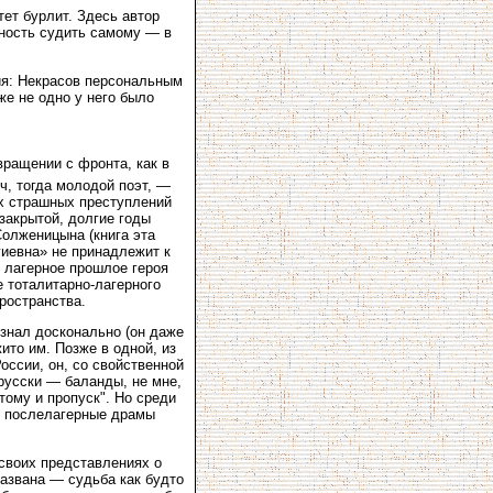
тет бурлит. Здесь автор
ность судить самому — в
ия: Некрасов персональным
е не одно у него было
вращении с фронта, как в
ч, тогда молодой поэт, —
ых страшных преступлений
закрытой, долгие годы
Солженицына (книга эта
иевна» не принадлежит к
, лагерное прошлое героя
 тоталитарно-лагерного
ространства.
 знал досконально (он даже
ито им. Позже в одной, из
оссии, он, со свойственной
русски — баланды, не мне,
ому и пропуск". Но среди
их послелагерные драмы
своих представлениях о
названа — судьба как будто