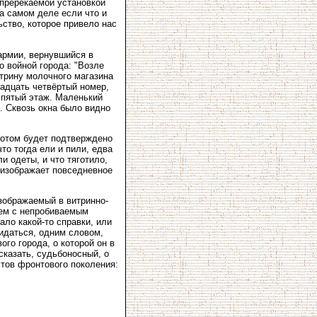
епререкаемой установкой
а самом деле если что и
ство, которое привело нас
армии, вернувшийся в
о войной города: "Возле
трину молочного магазина
адцать четвёртый номер,
 пятый этаж. Маленький
и. Сквозь окна было видно
 потом будет подтверждено
о тогда ели и пили, едва
и одеты, и что тяготило,
 изображает повседневное
зображаемый в витринно-
ием с непробиваемым
ало какой-то справки, или
жидаться, одним словом,
го города, о которой он в
сказать, судьбоносный, о
этов фронтового поколения: