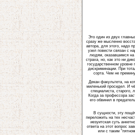
Это один из двух главны
сразу же мысленно восста
автора, для этого, надо 
узел повести связан с н
людям, оказавшимся на 
страха, но, как это ни ди
государственном уровне 
дискриминации. При тота
сорта. Чем не премин
Декан факультета, на ко
миленький просидел. И чё
специалиста, старого,
Когда за профессора зас
его обвинил в предатель
В сущности, эту пощё
переложить на тех несчас
иезуитская суть анкетн
ответа на этот вопрос за
или с таким "пятном