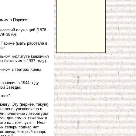
амим в Париже:
нковский служащий (1878–
79–1970).
 Париже (мать работала в
ве.
ьном институте (закончил
 (закончил в 1937 году).
ником в театрах Киева,
 ранения в 1944 году
ной Звезды.
тво»".
игу. Эту (вернее, такую)
еплено, увековечено в
али появление литературы
лись два самых тяжёлых и
рыто на этом пути — Илья
ых теперь подчас нет
нтовика, который теперь