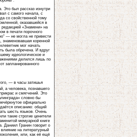
ороны".
. Это был рассказ изнутри
вал с самого начала, с
гда со свойственной тому
ромленной, оказавшейся в
 редакцией «Знамени» на
ом в печати порочного
но" — не могла не привести
а, знаменовавшая коренной
клеветник мог начать
ть была обречена. И вдруг
вшему идеологическое и
бражениями делился лишь по
 от запланированного
ого, — в часы затишья
й, а человека, познавшего
прикрас и смягчений. Это
алинграда» словно бы
речёркнутое официально
ддаётся описанию: общий
ать шесть языков. Очень
или такие строгие ценители
наменитой мемуарной книге
а. Даниил Гранин говорит о
е влияние на литературный
поколения, или, как её ещё