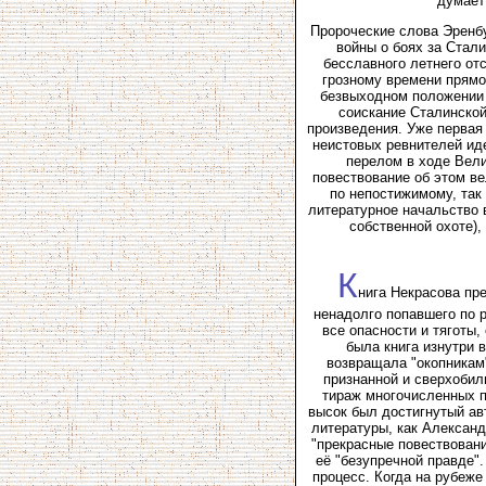
думает
Пророческие слова Эренбу
войны о боях за Стали
бесславного летнего от
грозному времени прямот
безвыходном положении 
соискание Сталинской
произведения. Уже первая
неистовых ревнителей ид
перелом в ходе Вели
повествование об этом ве
по непостижимому, так
литературное начальство 
собственной охоте),
К
нига Некрасова пр
ненадолго попавшего по р
все опасности и тяготы,
была книга изнутри 
возвращала "окопникам
признанной и сверхобил
тираж многочисленных п
высок был достигнутый ав
литературы, как Александ
"прекрасные повествовани
её "безупречной правде"
процесс. Когда на рубеже