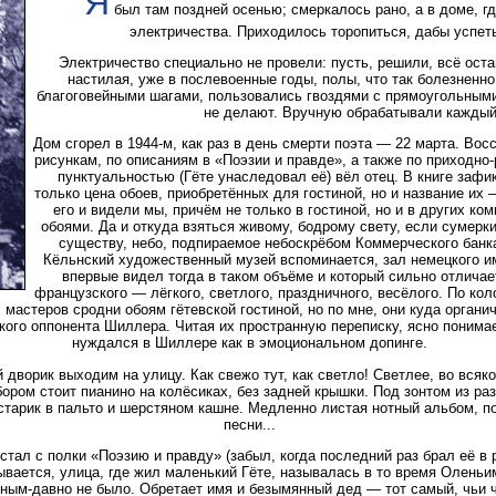
Я
был там поздней осенью; смеркалось рано, а в доме, гд
электричества. Приходилось торопиться, дабы успет
Электричество специально не провели: пусть, решили, всё оста
настилая, уже в послевоенные годы, полы, что так болезненн
благоговейными шагами, пользовались гвоздями с прямоугольным
не делают. Вручную обрабатывали каждый.
Дом сгорел в 1944-м, как раз в день смерти поэта — 22 марта. Во
рисункам, по описаниям в «Поэзии и правде», а также по приходно-
пунктуальностью (Гёте унаследовал её) вёл отец. В книге зафи
только цена обоев, приобретённых для гостиной, но и название и
его и видели мы, причём не только в гостиной, но и в других ко
обоями. Да и откуда взяться живому, бодрому свету, если сумерки
существу, небо, подпираемое небоскрёбом Коммерческого банка
Кёльнский художественный музей вспоминается, зал немецкого и
впервые видел тогда в таком объёме и который сильно отлича
французского — лёгкого, светлого, праздничного, весёлого. По ко
 мастеров сродни обоям гётевской гостиной, но по мне, они куда органи
ского оппонента Шиллера. Читая их пространную переписку, ясно понима
нуждался в Шиллере как в эмоциональном допинге.
дворик выходим на улицу. Как свежо тут, как светло! Светлее, во всяко
ором стоит пианино на колёсиках, без задней крышки. Под зонтом из р
старик в пальто и шерстяном кашне. Медленно листая нотный альбом, п
песни...
тал с полки «Поэзию и правду» (забыл, когда последний раз брал её в р
ывается, улица, где жил маленький Гёте, называлась в то время Оленьи
вным-давно не было. Обретает имя и безымянный дед — тот самый, чьи 