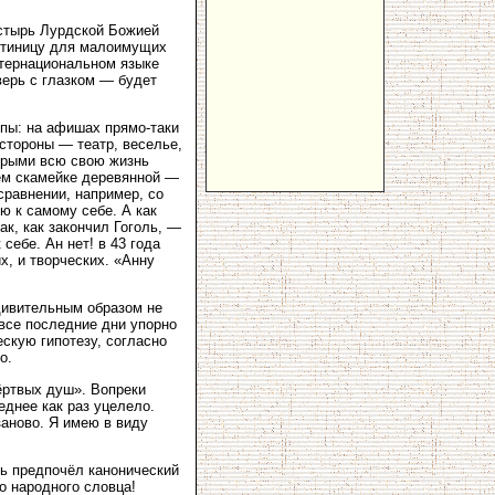
астырь Лурдской Божией
остиницу для малоимущих
нтернациональном языке
верь с глазком — будет
ппы: на афишах прямо-таки
 стороны — театр, веселье,
торыми всю свою жизнь
чём скамейке деревянной —
сравнении, например, со
ю к самому себе. А как
ак, как закончил Гоголь, —
себе. Ан нет! в 43 года
х, и творческих. «Анну
удивительным образом не
 все последние дни упорно
скую гипотезу, согласно
о.
ёртвых душ». Вопреки
еднее как раз уцелело.
заново. Я имею в виду
ль предпочёл канонический
го народного словца!