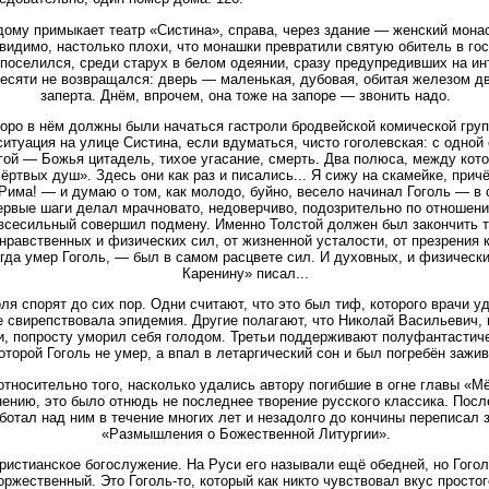
дому примыкает театр «Систина», справа, через здание — женский мон
 видимо, настолько плохи, что монашки превратили святую обитель в г
и поселился, среди старух в белом одеянии, сразу предупредивших на и
десяти не возвращался: дверь — маленькая, дубовая, обитая железом д
заперта. Днём, впрочем, она тоже на запоре — звонить надо.
коро в нём должны были начаться гастроли бродвейской комической гру
ситуация на улице Систина, если вдуматься, чисто гоголевская: с одной
угой — Божья цитадель, тихое угасание, смерть. Два полюса, между ко
ртвых душ». Здесь они как раз и писались... Я сижу на скамейке, при
Рима! — и думаю о том, как молодо, буйно, весело начинал Гоголь — в 
ервые шаги делал мрачновато, недоверчиво, подозрительно по отношени
о всесильный совершил подмену. Именно Толстой должен был закончить т
равственных и физических сил, от жизненной усталости, от презрения к 
гда умер Гоголь, — был в самом расцвете сил. И духовных, и физически
Каренину» писал...
ля спорят до сих пор. Одни считают, что это был тиф, которого врачи 
де свирепствовала эпидемия. Другие полагают, что Николай Васильевич,
, попросту уморил себя голодом. Третьи поддерживают полуфантастиче
оторой Гоголь не умер, а впал в летаргический сон и был погребён зажив
относительно того, насколько удались автору погибшие в огне главы «М
ению, это было отнюдь не последнее творение русского классика. Посл
ботал над ним в течение многих лет и незадолго до кончины переписал 
«Размышления о Божественной Литургии».
ристианское богослужение. На Руси его называли ещё обедней, но Гого
торжественный. Это Гоголь-то, который как никто чувствовал вкус просто