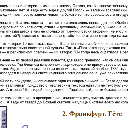
 насмешник и сатирик — именно к такому Гоголю, как бы запечатлённом
 школьных лет. А ведь есть ещё и другой Гоголь — великий трагический
агедий, нет, просто запечатлевал на бумаге то, что свершалось в его ду
письмах к близким людям — из них-то и сложились впоследствии «Выбра
редкостная по честности, отваге и духовному напряжению, уникальна не т
оль отказывается в ней не столько от прежних своих творений (не его л
в Толстой?), сколько от язвительного, жёстко-негативного взгляда на жи
, от которых Гоголь отказывался, были не только изобличения и насмеш
 и относительно собственной судьбы. Так, в «Портрете» предсказано ка
 — в религиозном пламени — их автора: "Он тогда весь обратился в ре
мени — из первой редакции повести, где автор грешного, как он сам счи
человека, "на бледном изнурённом лице которого не присутствовало, каз
оголь будто проник мысленным взором в талызинский особняк 1852 года
азглядел в неверном свете каминного огня самого себя, уже причастивш
чайности похудело, — описывает один из современников. — Глаза сделал
ки ввалились". Сходство с гоголевским текстом едва ли не текстуально
а». А вторая? Во второй перед нами — "прекрасный, почти божественный
 не самосожжение, а преображение, явившееся результатом долгого и б
о... А ведь от театра до Божьей обители на улице Систина всего нескол
2. Франкфурт. Гёте