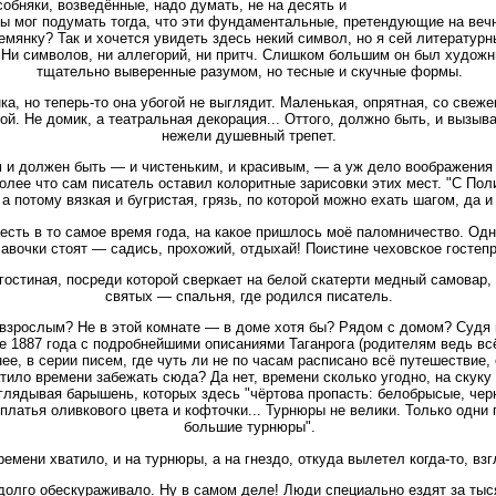
обняки, возведённые, надо думать, не на десять и
 бы мог подумать тогда, что эти фундаментальные, претендующие на веч
емянку? Так и хочется увидеть здесь некий символ, но я сей литератур
Ни символов, ни аллегорий, ни притч. Слишком большим он был художн
тщательно выверенные разумом, но тесные и скучные формы.
нка, но теперь-то она убогой не выглядит. Маленькая, опрятная, со све
ой. Не домик, а театральная декорация... Оттого, должно быть, и вызыв
нежели душевный трепет.
 и должен быть — и чистеньким, и красивым, — а уж дело воображения 
более что сам писатель оставил колоритные зарисовки этих мест. "С По
 потому вязкая и бугристая, грязь, по которой можно ехать шагом, да и 
 есть в то самое время года, на какое пришлось моё паломничество. Одн
авочки стоят — садись, прохожий, отдыхай! Поистине чеховское гостеп
гостиная, посреди которой сверкает на белой скатерти медный самовар, д
святых — спальня, где родился писатель.
взрослым? Не в этой комнате — в доме хотя бы? Рядом с домом? Судя п
е 1887 года с подробнейшими описаниями Таганрога (родителям ведь вс
ее, в серии писем, где чуть ли не по часам расписано всё путешествие, 
тило времени забежать сюда? Да нет, времени сколько угодно, на скуку
глядывая барышень, которых здесь "чёртова пропасть: белобрысые, чер
 платья оливкового цвета и кофточки... Турнюры не велики. Только одни
большие турнюры".
емени хватило, и на турнюры, а на гнездо, откуда вылетел когда-то, вз
 долго обескураживало. Ну в самом деле! Люди специально ездят за тыс