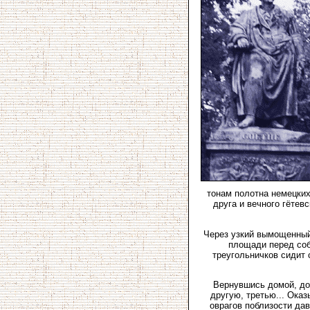
тонам полотна немецких
друга и вечного гётев
Через узкий вымощенный 
площади перед соб
треугольничков сидит 
Вернувшись домой, дос
другую, третью... Оказ
оврагов поблизости да