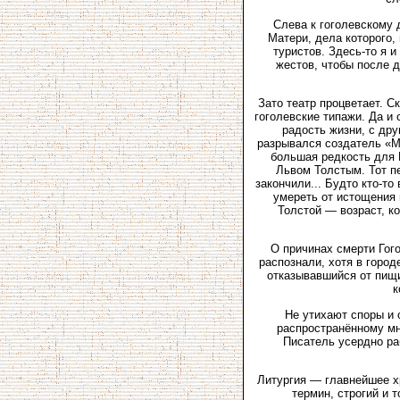
Слева к гоголевскому 
Матери, дела которого,
туристов. Здесь-то я 
жестов, чтобы после 
Зато театр процветает. С
гоголевские типажи. Да и 
радость жизни, с др
разрывался создатель «Мё
большая редкость для 
Львом Толстым. Тот п
закончили... Будто кто-т
умереть от истощения н
Толстой — возраст, ко
О причинах смерти Гого
распознали, хотя в горо
отказывавшийся от пищи
к
Не утихают споры и 
распространённому мн
Писатель усердно ра
Литургия — главнейшее х
термин, строгий и 