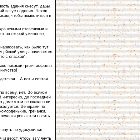
ность здания снесут, дабы
ный искус подавил. Чехов
иком, чтобы поместиться в
жекрашеными ставенками и
ает он скорей умиление,
нарисовать, как было тут
лицейской улицы начинается
то с опаской".
ако никакой грязи; асфальт
риимство!
етская... А вот и святая
о всему, нет. Во всяком
ё интересно, до последней
о доме этом не сказано ни
 жалуется. Вечерами по
номорденькие, гречанки,
 гречанки решаются носить
глянуть не удосужился.
ячи вёрст, чтобы взглянуть