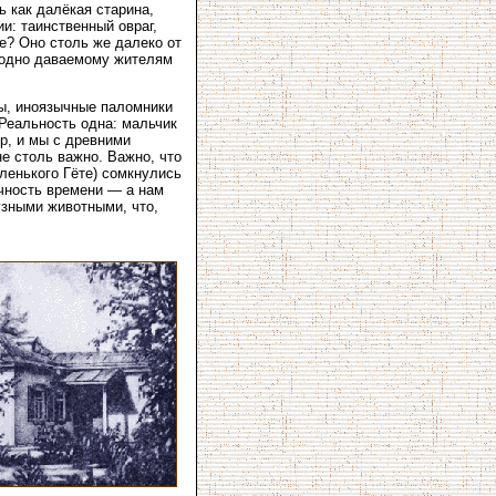
 как далёкая старина,
и: таинственный овраг,
е? Оно столь же далеко от
егодно даваемому жителям
мы, иноязычные паломники
 Реальность одна: мальчик
р, и мы с древними
не столь важно. Важно, что
ленького Гёте) сомкнулись
ичность времени — а нам
узными животными, что,