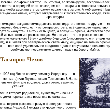
Иоганн Вольфганг Текстор. То, что там, во Франкфурте, воспринималось
 поэта на передний план, на заднем же — старина в гётевском понимани
рых якобы держали в этом самом овраге как в загоне. А моё время? Наш
 легендарные олени, которых откармливали к торжественному обеду, еж
Франкфурта.
— немецкие граждане семнадцатого, шестнадцатого веков, по другую — 
динаково беззвучно, если из центра смотреть, всё одинаково нереально.
датель «Фауста». Он-то и есть центр, а вокруг — сферы, множество сфе
 из них, хотя и в разных концах. Но это уже — что в разных концах — 
ельно маленького Гёте) и далёкое будущее (относительно опять-таки ма
уг!), и я, читая при электрическом свете книгу, ощущаю не только сфер
о, — но и своё удивительное сходство с давно канувшими в небытие гр
целёхонькие, невозмутимо щиплют траву на берегу Майна.
 Таганрог. Чехов
в 1902 год Чехов своему земляку Иорданову, — в
т моя мать) или Гнутова, около Третьякова В.Н., на
леньком флигеле во дворе. Дома этого, вероятно,
уже нет".
ёк, в котором родился он, существует и поныне.
е дома пережила эта времянка из самана...
т она, широко разорвав прямую фасадную линию
е улица Чехова). Некогда это крошечное строение