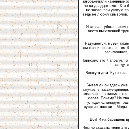
загораживали каменные ос
не на двадцать лет. Кто
не заслоняли убогую вр
ведь не любил символов. 
Я сказал: убогая время
чисто выбеленной труб
Разумеется, музей таким
при жизни писателя. Тем 
засыхающая, а
Написано это 7 апреля, то
всюду, л
Вхожу в дом. Кухонька, 
Бывал ли он здесь уже 
случае, в письме-дневник
мелочи) — в письме, точн
слова. Почему? Не хва
улицам фланирует, раз
русские, польки... Моды:
Вот! И на барышень вр
Честно сказать, меня это