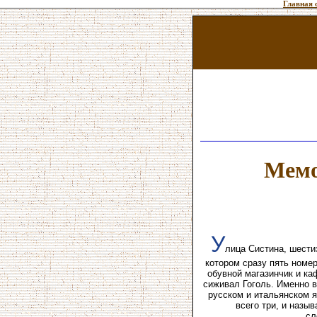
Главная 
Мемо
У
лица Систина, шести
котором сразу пять номер
обувной магазинчик и ка
сиживал Гоголь. Именно в
русском и итальянском я
всего три, и назы
сл