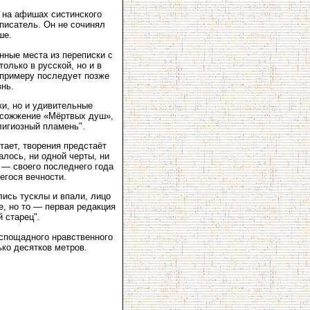
у на афишах систинского
 писатель. Он не сочинял
ше.
нные места из переписки с
олько в русской, но и в
и примеру последует позже
знь.
ки, но и удивительные
к сожжение «Мёртвых душ»,
лигиозный пламень".
тает, творения предстаёт
алось, ни одной черты, ни
 — своего последнего года
егося вечности.
ись тусклы и впали, лицо
е, но то — первая редакция
 старец".
еспощадного нравственного
ько десятков метров.