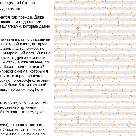
е родился Гёте, нет
ь до темноты.
нется как прежде. Даже
о скрипели под нашими
и шляпками, которые давно
..
сстанавливали по старинным
расходной книге, которую с
ксирована, например, не
х — умирающий свет. Именно
мнатах, с другими совсем
 быстры, а уже зимнее, по
, бессолнечно и низко?
мпрессионизма, который я
ется от импрессионизма
лориту, по серо-фиолетовым
чней были б для гостиной
ешь, что олимпиец Гёте
м случае, чем в доме. На
азноцветных длинных
оёт старинные немецкие
уки); страницу листаю,
м Оврагом, хотя никаких
часы и поныне тикают во