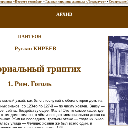
страница «Первого сентября»
•
Главная страница журнала «Литература»
•
Содержание 
АРХИВ
ПАНТЕОН
Руслан КИРЕЕВ
риальный триптих
1. Рим. Гоголь
этажный узкий, как бы сплюснутый с обеих сторон дом, на
ных знаков: со 123-го по 127-й — по числу хозяев. Внизу —
фе, сейчас бездействующее. Жаль! Это то самое кафе, где
 этом доме жил он, о чём извещает мемориальная доска на
зыках. Жил на последнем, третьем этаже — тогда их было
валась улица — Фелице; хозяин же был всего один, и
едовательно, один номер дома: 126.