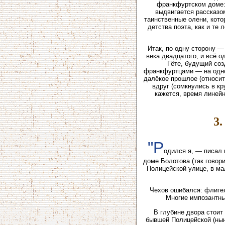
франкфуртском доме: 
выдвигается рассказом
таинственные олени, кото
детства поэта, как и те
Итак, по одну сторону 
века двадцатого, и всё о
Гёте, будущий соз
франкфуртцами — на одной
далёкое прошлое (относит
вдруг (сомкнулись в кр
кажется, время линейн
3.
"Р
одился я, — писал 
доме Болотова (так говори
Полицейской улице, в ма
Чехов ошибался: флигел
Многие импозантны
В глубине двора стои
бывшей Полицейской (нын