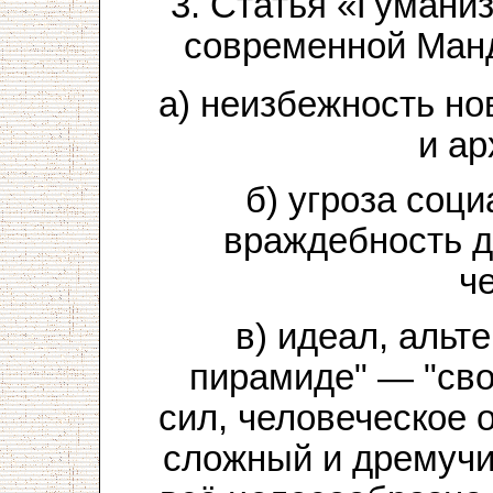
3. Статья «Гумани
современной Манд
а) неизбежность но
и ар
б) угроза соц
враждебность д
ч
в) идеал, альт
пирамиде" — "сво
сил, человеческое 
сложный и дремучи