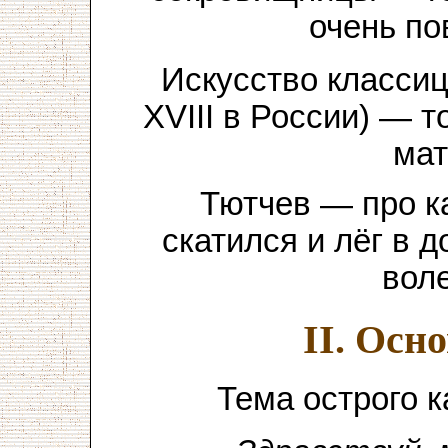
очень по
Искусство классиц
XVIII в России) — 
мат
Тютчев — про к
скатился и лёг в 
вол
II. Осн
Тема острого к