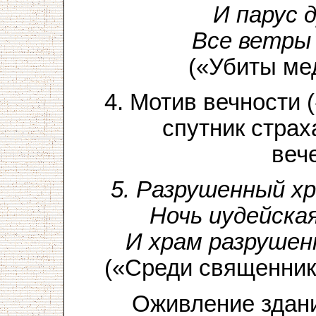
И парус 
Все ветры 
(«Убиты ме
4. Мотив вечности
спутник стра
веч
5. Разрушенный х
Ночь иудейска
И храм разрушен
(«Среди священни
Оживление здан