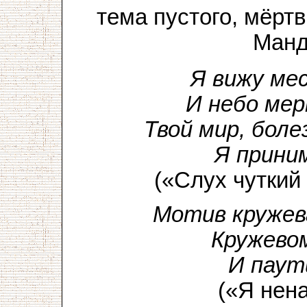
тема пустого, мёрт
Манд
Я вижу ме
И небо мер
Твой мир, бол
Я прини
(«Слух чуткий
Мотив кружева
Кружевом
И паут
(«Я нен