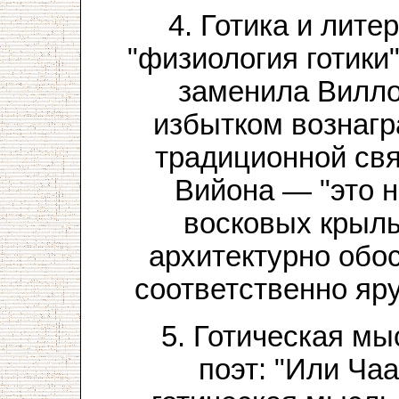
4. Готика и лите
"физиология готики
заменила Вилло
избытком вознагр
традиционной св
Вийона — "это 
восковых крылы
архитектурно обо
соответственно яру
5. Готическая мы
поэт: "Или Ча