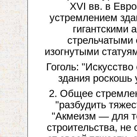
XVI вв. в Евр
устремлением зда
гигантскими 
стрельчатыми 
изогнутыми статуя
Гоголь: "Искусств
здания роскошь 
2. Общее стремле
"разбудить тяжес
"Акмеизм — для т
строительства, не