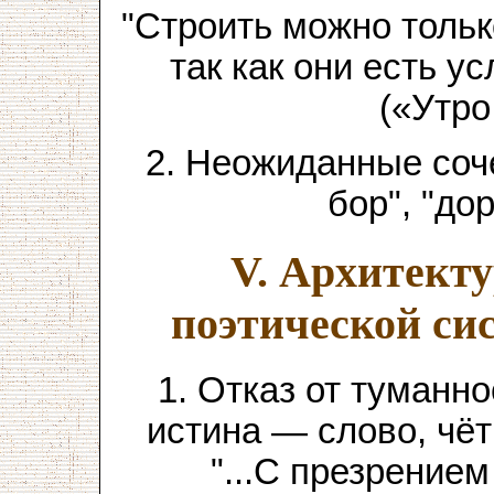
"Строить можно тольк
так как они есть у
(«Утро
2. Неожиданные соч
бор", "до
V. Архитект
поэтической с
1. Отказ от туманн
истина — слово, чё
"...С презрение