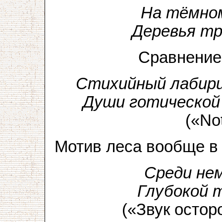
На тёмном
Деревья т
Сравнение
Стихийный лабири
Души готической 
(«No
Мотив леса вообще в
Среди нем
Глубокой 
(«Звук осто