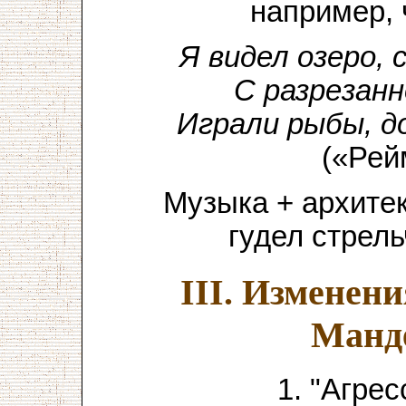
например, 
Я видел озеро,
С разрезанн
Играли рыбы, д
(«Рей
Музыка + архитек
гудел стрель
III. Изменен
Манд
1. "Агре