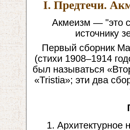
I. Предтечи. А
Акмеизм — "это 
источнику з
Первый сборник М
(стихи 1908–1914 год
был называться «Вто
«Tristia»; эти два с
1. Архитектурное 