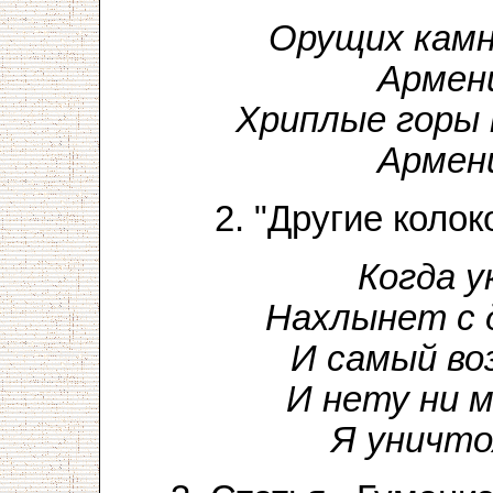
Орущих камн
Армени
Хриплые горы 
Армени
2. "Другие колок
Когда у
Нахлынет с д
И самый во
И нету ни 
Я уничто