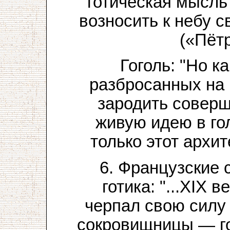
готическая мысль
возносить к небу 
(«Пёт
Гоголь: "Но к
разбросанных на
зародить совер
живую идею в го
только этот архит
6. Французские 
готика: "...XIX 
черпал свою силу
сокровищницы — го