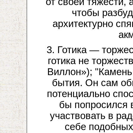
от своей тяжести, 
чтобы разбуд
архитектурно спя
ак
3. Готика — торже
готика не торжест
Виллон»); "Камень
бытия. Он сам о
потенциально спо
бы попросился 
участвовать в ра
себе подобных