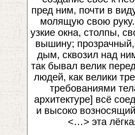
пред ним, почти в вид
молящую свою руку. 
узкие окна, столпы, с
вышину; прозрачный,
дым, сквозил над ни
так бывал велик пер
людей, как велики т
требованиями тел
архитектуре] всё сое
и высоко возносящий
<…> эта лёгк