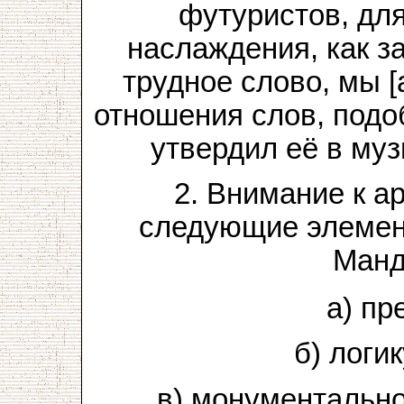
футуристов, дл
наслаждения, как з
трудное слово, мы [
отношения слов, подо
утвердил её в муз
2. Внимание к а
следующие элемен
Манд
а) пр
б) логи
в) монументально