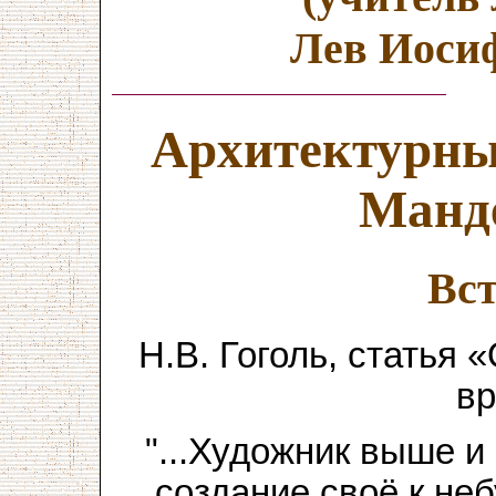
Лев Иоси
Архитектурны
Манд
Вс
Н.В. Гоголь, статья
вр
"...Художник выше 
создание своё к неб