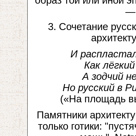
образ той или иной э
— 
3. Сочетание русс
архитекту
И распластал
Как лёгкий
А зодчий н
Но русский в Р
(«На площадь в
Памятники архитекту
только готики: "пуст