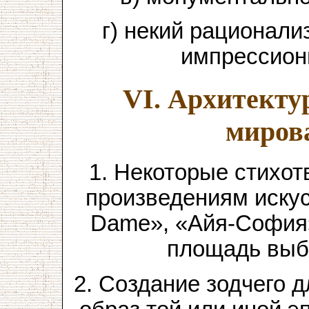
г) некий рационал
импрессион
VI. Архитект
миров
1. Некоторые стихо
произведениям искус
Dame», «Айя-София»
площадь выбе
2. Создание зодчего