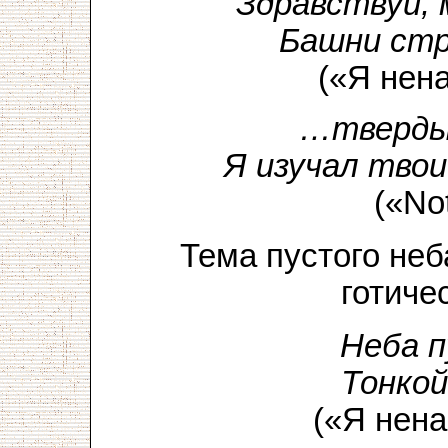
Здравствуй, 
Башни стр
(«Я нен
…твердын
Я изучал твои
(«No
Тема пустого неб
готиче
Неба п
Тонкой
(«Я нен