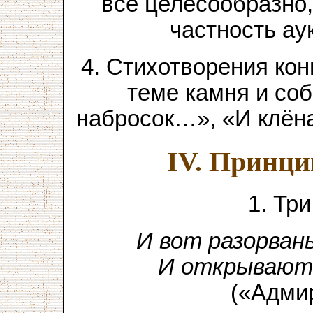
всё целесообразно
частность ау
4. Стихотворения ко
теме камня и соб
набросок…», «И клёна 
IV. Принц
1. Тр
И вот разорван
И открываютс
(«Адми