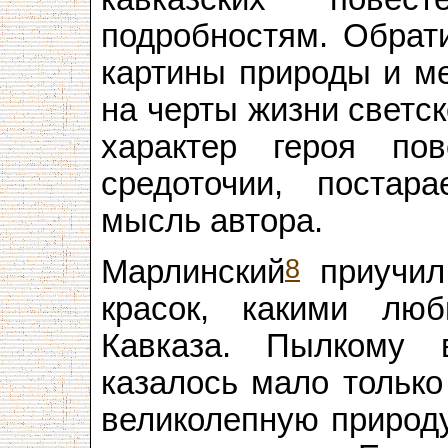
подробностям. Обрат
картины природы и ме
на черты жизни светск
характер героя по
средоточии, постар
мысль автора.
8
Марлинский
приучил 
красок, какими лю
Кавказа. Пылкому 
казалось мало только
великолепную природу