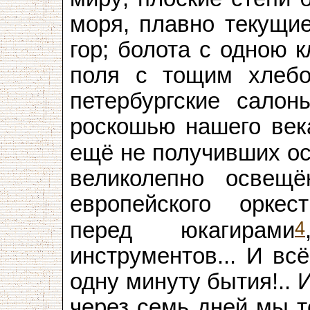
моря, плавно текущие
гор; болота с одною 
поля с тощим хлебо
петербургские сало
роскошью нашего век
ещё не получивших ос
великолепно освещё
европейского оркес
4
перед юкагирами
инструментов... И вс
одну минуту бытия!.. 
через семь дней мы т