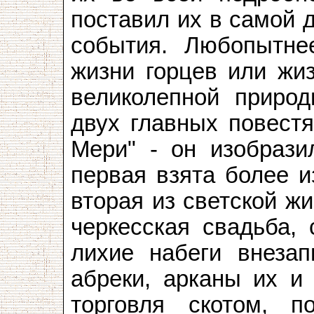
поставил их в самой д
события. Любопытне
жизни горцев или жи
великолепной природ
двух главных повестя
Мери" - он изобрази
первая взята более и
вторая из светской ж
черкесская свадьба,
лихие набеги внезап
абреки, арканы их и 
торговля скотом, п