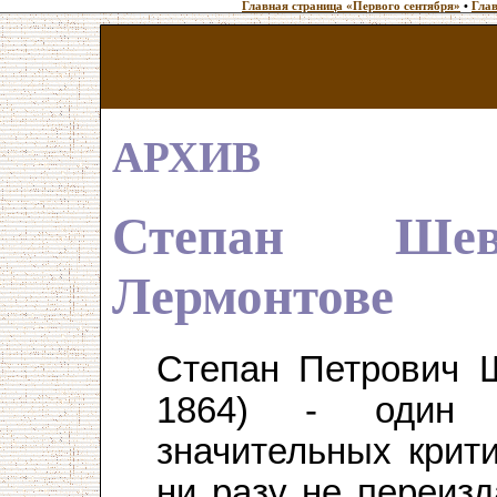
Главная страница «Первого сентября»
•
Глав
АРХИВ
Степан Ше
Лермонтове
Степан Петрович 
1864) - один 
значительных крити
ни разу не переизд