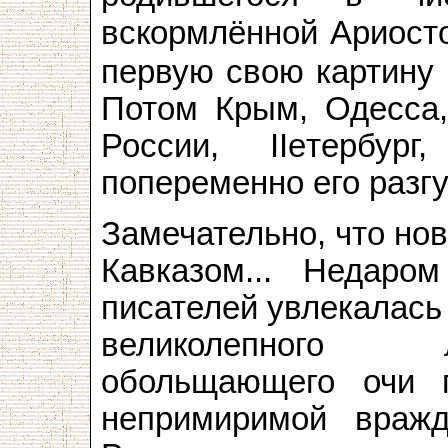
вскормлённой Ариост
первую свою картину 
Потом Крым, Одесса,
России, IIeтepбур
попеременно его разгу
Замечательно, что но
Кавказом... Недаро
писателей увлекалась
великолепного 
обольщающего очи п
непримиримой враж