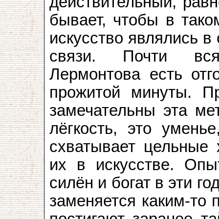
действительный, равн
бывает, чтобы в тако
искусство являлись в
связи. Почти вся
Лермонтова есть отго
прожитой минуты. П
замечательны эта мет
лёгкость, это уменье
схватывает цельные 
их в искусстве. Оп
силён и богат в эти г
заменяется каким-то 
постигают заранее та