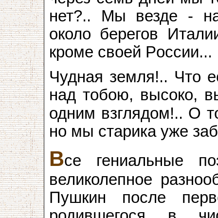
нет?.. Мы везде - н
около берегов Италии
кроме своей Poccии...
Чудная земля!.. Что 
над тобою, высоко, в
одним взглядом!.. О 
но мы старика уже за
В
се гениальные по
великолепное разнооб
Пушкин после перво
родившегося в чи