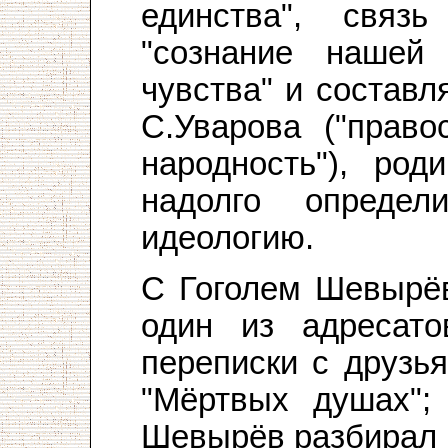
единства", связ
"сознание нашей 
чувства" и состав
С.Уварова ("право
народность"), ро
надолго определ
идеологию.
С Гоголем Шевырёв
один из адресат
переписки с друзья
"Мёртвых душах";
Шевырёв разбирал 