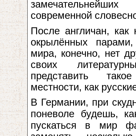
замечательнейши
современной словесно
После англичан, как 
окрылённых парами
мира, конечно, нет д
своих литературн
представить тако
местности, как русские
В Германии, при скуд
поневоле будешь, к
пускаться в мир ф