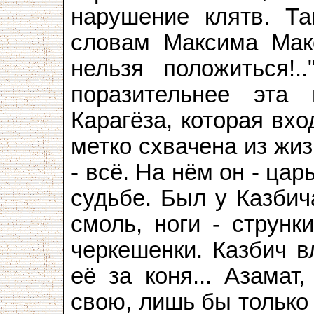
нарушение клятв. Та
словам Максима Макс
нельзя положиться!.
поразительнее эта 
Карагёза, которая вхо
метко схвачена из жиз
- всё. На нём он - ца
судьбе. Был у Казбич
смоль, ноги - струнк
черкешенки. Казбич в
её за коня... Азамат
свою, лишь бы только 