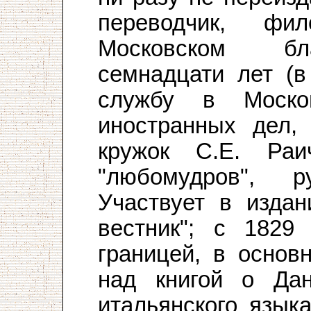
переводчик, фи
Московском бла
семнадцати лет (в
службу в Моско
иностранных дел,
кружок С.Е. Раи
"любомудров", р
Участвует в издан
вестник"; с 1829
границей, в основ
над книгой о Дан
итальянского язык