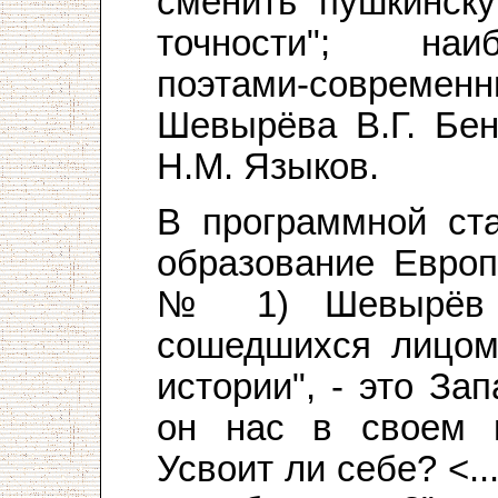
сменить пушкинску
точности"; наи
поэтами-совре
Шевырёва В.Г. Бен
Н.М. Языков.
В программной ста
образование Европ
№ 1) Шевырёв п
сошедшихся лицом
истории", - это За
он нас в своем 
Усвоит ли себе? <.