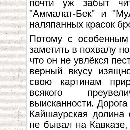
почти уж забыт чи
"Аммалат-Бек" и "Му
наляпанных красок бро
Потому с особенным
заметить в похвалу но
что он не увлёкся пес
верный вкусу изящно
свою картинам при
всякого преуве
выисканности. Дорога 
Кайшаурская долина 
не бывал на Кавказе,