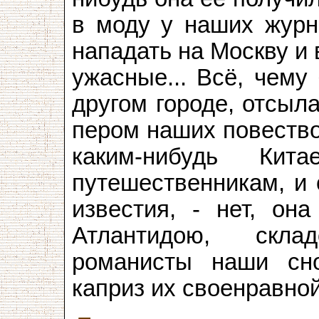
в моду у наших журн
нападать на Москву и
ужасные... Всё, чему
другом городе, отсыла
пером наших повество
каким-нибудь Кит
путешественникам, и
известия, - нет, она
Атлантидою, скла
романисты наши сно
каприз их своенравной