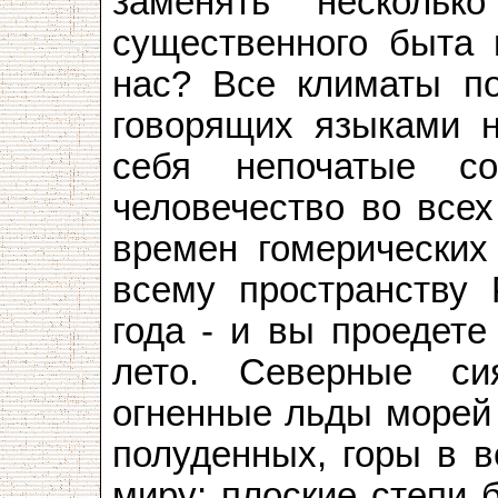
заменять нескольк
существенного быта 
нас? Все климаты по
говорящих языками 
себя непочатые с
человечество во всех
времен гомерических
всему пространству 
года - и вы проедете
лето. Северные си
огненные льды морей 
полуденных, горы в в
миру; плоские степи б