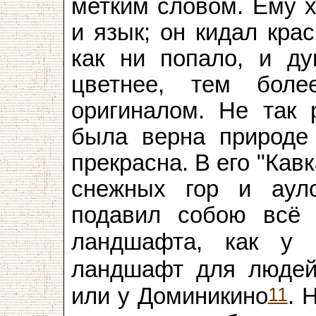
метким словом. Ему х
и язык; он кидал кра
как ни попало, и ду
цветнее, тем бол
оригиналом. Не так 
была верна природе
прекрасна. В его "Ка
снежных гор и ауло
подавил собою всё 
ландшафта, как у 
ландшафт для людей
11
или у Доминикино
. 