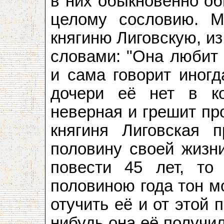
в них обыкновенно о
целому сословию. М
княгиню Лиговскую, из
словами: "Она любит 
и сама говорит иногд
дочери её нет в ко
неверная и грешит пр
княгиня Лиговская 
половину своей жизни
повести 45 лет, т
половиною года тон м
отучить её и от этой 
нибудь она её получи