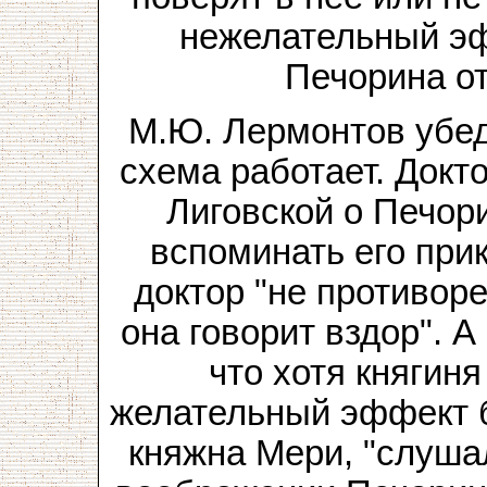
нежелательный эф
Печорина от
М.Ю. Лермонтов убед
схема работает. Докт
Лиговской о Печори
вспоминать его при
доктор "не противоре
она говорит вздор". А
что хотя княгиня
желательный эффект б
княжна Мери, "слуша