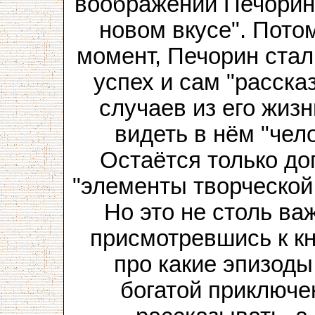
воображении Печорин
новом вкусе". Пото
момент, Печорин ста
успех и сам "расска
случаев из его жизн
видеть в нём "чел
Остаётся только до
"элементы творческой
Но это не столь ва
присмотревшись к кн
про какие эпизоды
богатой приключе