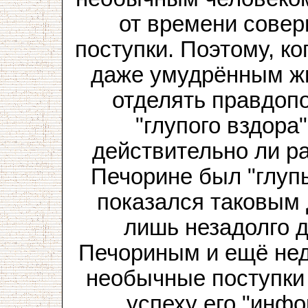
от времени сове
поступки. Поэтому, ко
даже умудрённым ж
отделять правдоп
"глупого вздора"
действительно ли ра
Печорине был "глуп
показался таковым 
лишь незадолго д
Печориным и ещё недо
необычные поступки
успеху его "инф