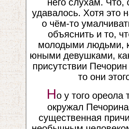
него слухам. Что,
удавалось. Хотя это 
о чём-то умалчиват
объяснить и то, ч
молодыми людьми, к
юными девушками, как
присутствии Печорин 
то они этог
Н
о у того ореола
окружал Печорина
существенная причи
необычным человеком