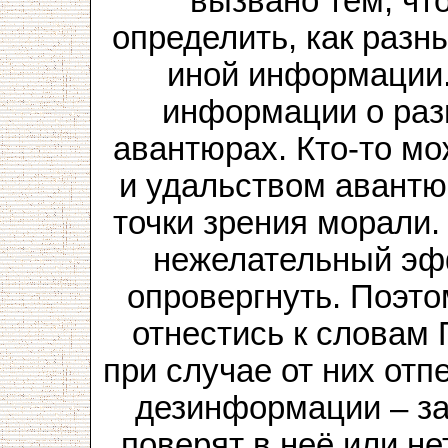
вызвано тем, чт
определить, как разн
иной информации.
информации о раз
авантюрах. Кто-то м
и удальством авантюр
точки зрения морали.
нежелательный эфф
опровергнуть. Поэто
отнестись к словам П
при случае от них отпе
дезинформации – за
поверят в неё или не