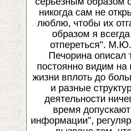
серьёзным образом от
никогда сам не откр
люблю, чтобы их отг
образом я всегда
отпереться". М.Ю
Печорина описал 
постоянно видим на
жизни вплоть до бол
и разные структу
деятельности ничег
время допускают
информации", регуля