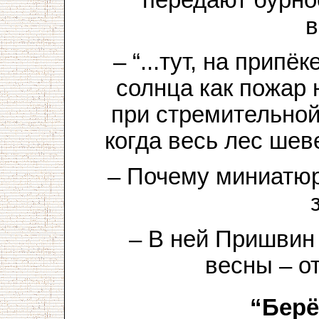
в
– “...тут, на припё
солнца как пожар 
при стремительной
когда весь лес шев
– Почему миниатюр
– В ней Пришвин
весны – о
“Берё