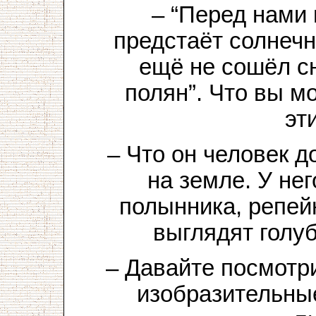
– “Перед нами
предстаёт солнечн
ещё не сошёл сн
полян”. Что вы м
эт
– Что он человек 
на земле. У нег
полынника, репей
выглядят голу
– Давайте посмотр
изобразительны