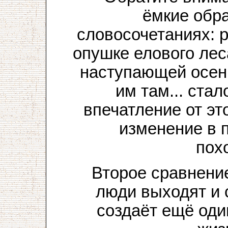
ёмкие обра
словосочетаниях: 
опушке елового лес
наступающей осени
им там... ста
впечатление от эт
изменение в п
пох
Второе сравнение
люди выходят и 
создаёт ещё оди