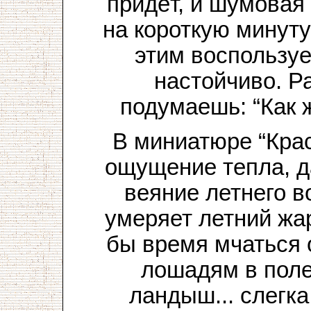
придёт, и шумовая 
на короткую минуту
этим воспользуе
настойчиво. Р
подумаешь: “Как 
В миниатюре “Кра
ощущение тепла, д
веяние летнего во
умеряет летний жа
бы время мчаться 
лошадям в поле
ландыш... слегк