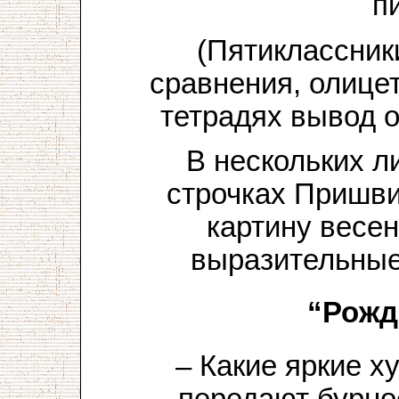
п
(Пятиклассник
сравнения, олице
тетрадях вывод о
В нескольких 
строчках Пришви
картину весен
выразительные
“Рожд
– Какие яркие 
передают бурно