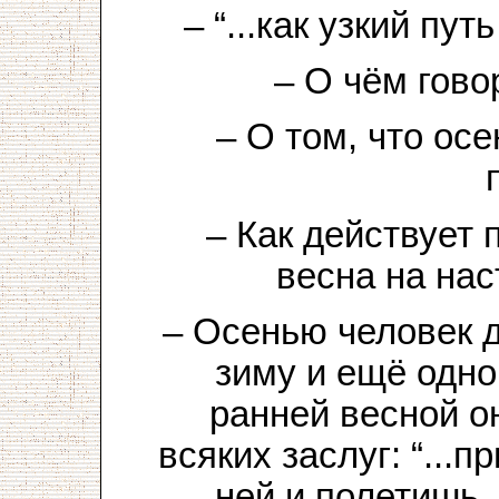
– “...как узкий пу
– О чём гово
– О том, что ос
– Как действует 
весна на на
– Осенью человек д
зиму и ещё одно
ранней весной о
всяких заслуг: “...
ней и полетишь, 