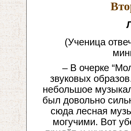
Вто
(Ученица отве
мин
– В очерке “Мо
звуковых образов
небольшое музыкаль
был довольно силь
сюда лесная музы
могучими. Вот уб