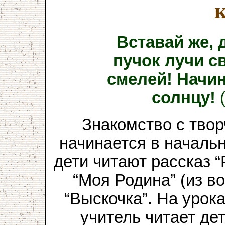
к
Вставай же, 
пучок лучи с
смелей! Начин
солнцу!
Знакомство с тво
начинается в началь
дети читают рассказ “
“Моя Родина” (из в
“Выскочка”. На урок
учитель читает де