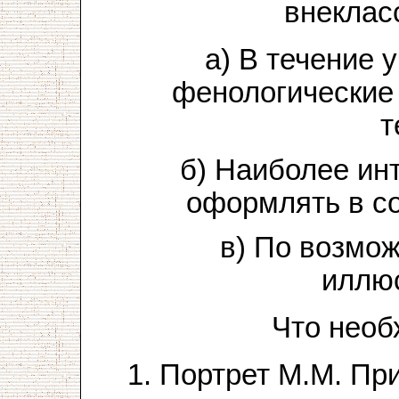
внеклас
а) В течение 
фенологические
т
б) Наиболее ин
оформлять в с
в) По возмо
иллюс
Что необ
1. Портрет М.М. Пр