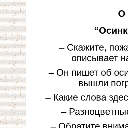
О 
“Осинк
– Скажите, пож
описывает н
– Он пишет об оси
вышли погр
– Какие слова зд
– Разноцветны
– Обратите вним