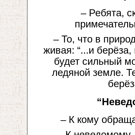
– Ребята, с
примечатель
– То, что в приро
живая: “...и берёза
будет сильный мо
ледяной земле. Т
берёз
“Невед
– К кому обращ
– К неведомому д