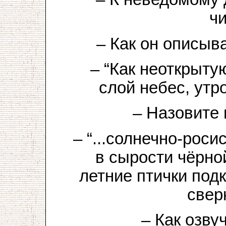
ч
– Как он описыв
– “Как неоткрыт
слой небес, утр
– Назовите
– “...солнечно-роси
в сырости чёрно
летние птички подк
свер
– Как озв