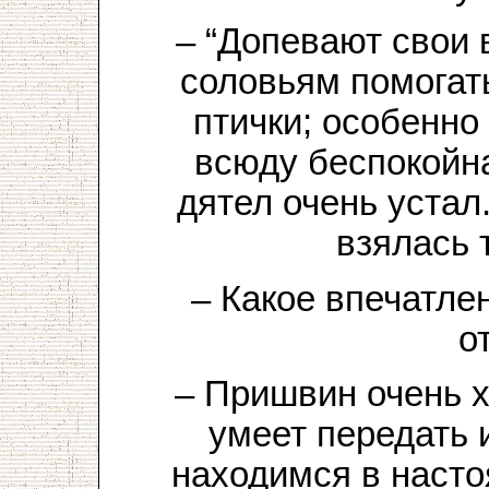
– “Допевают свои 
соловьям помогат
птички; особенно
всюду беспокойна
дятел очень устал.
взялась 
– Какое впечатле
о
– Пришвин очень х
умеет передать 
находимся в насто