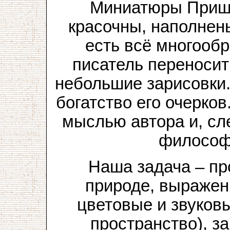
Миниатюры Пришв
красочны, наполнен
есть всё многооб
писатель переносит
небольшие зарисовки.
богатство его очерко
мыслью автора и, сл
философс
Наша задача – пр
природе, выражен
цветовые и звуков
пространство), з