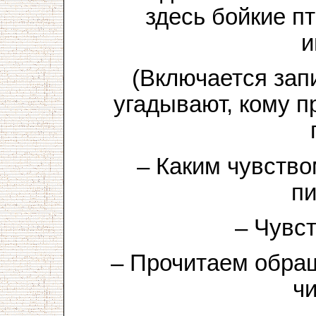
здесь бойкие п
и
(Включается запи
угадывают, кому п
– Каким чувств
пи
– Чувс
– Прочитаем обра
ч