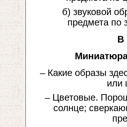
б) звуковой об
предмета по 
В
Миниатюра
– Какие образы зде
или 
– Цветовые. Поро
солнце; сверкаю
пре