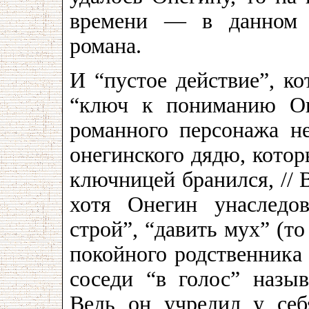
времени — в данном 
романа.
И “пустое действие”, ко
“ключ к пониманию Он
романного персонажа н
онегинского дядю, кото
ключницей бранился, // 
хотя Онегин унаследо
строй”, “давить мух” (то
покойного родственника 
соседи “в голос” назыв
Ведь он учредил у себ