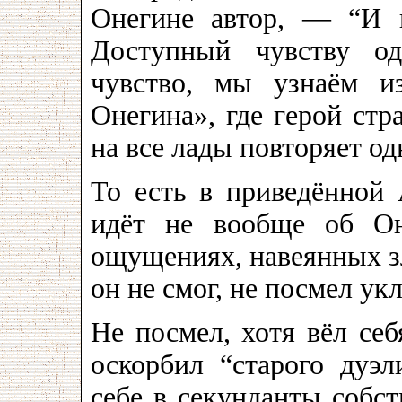
Онегине автор, — “И н
Доступный чувству од
чувство, мы узнаём и
Онегина», где герой стр
на все лады повторяет одн
То есть в приведённой
идёт не вообще об Он
ощущениях, навеянных з
он не смог, не посмел ук
Не посмел, хотя вёл себ
оскорбил “старого дуэл
себе в секунданты собст