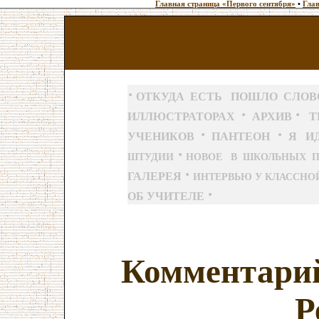
Главная страница «Первого сентября»
•
Глав
·
ОТКУДА ЕСТЬ ПОШЛО СЛО
·
·
ИЛЛЮСТРАТОРАХ
АРХИВ
Т
·
·
УЧЕНИКОВ
ПАНТЕОН
Я ИД
·
ШТУДИИ
НОВОЕ В ШКОЛЬНЫХ 
·
ГАЛЕРЕЯ
ИНТЕРВЬЮ У КЛАССНО
·
ОБ УЧИТЕЛЕ
Комментарий
Р