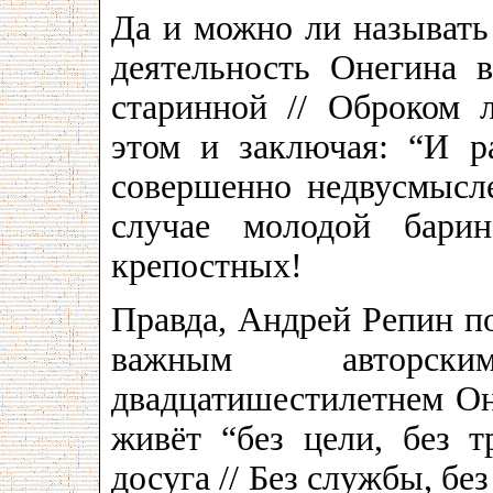
Да и можно ли называть
деятельность Онегина 
старинной // Оброком 
этом и заключая: “И ра
совершенно недвусмысле
случае молодой барин
крепостных!
Правда, Андрей Репин п
важным авторск
двадцатишестилетнем Он
живёт “без цели, без т
досуга // Без службы, бе