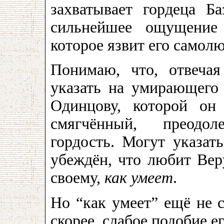
захватывает гордеца Б
сильнейшее ощущение 
которое язвит его самол
Понимаю, что, отвеча
указать на умирающего 
Одинцову, которой он
смягчённый, преодо
гордость. Могут указа
убеждён, что любит Веру
своему,
как умеет
.
Но “как умеет” ещё не 
скорее, слабое подобие ег