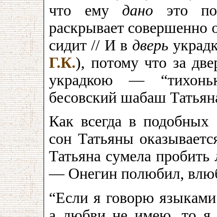
что ему
дано
это пон
раскрывает совершенно о
сидит // И в
дверь
украдк
Г.К.
), потому что за две
украдкою — “тихоньк
бесовский шабаш Татьян
Как всегда в подобных
сон Татьяны оказываетс
Татьяна сумела пробить
— Онегин полюбил, влюб
“Если я говорю языками
а любви не имею, то я