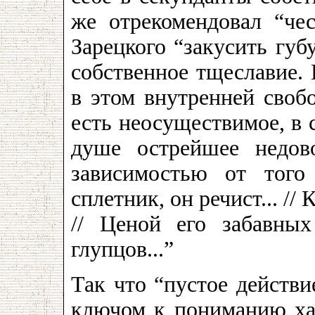
же отрекомендовал “че
Зарецкого “закусить губ
собственное тщеславие. 
в этом внутренней свобо
есть неосуществимое, в 
душе острейшее недово
зависимостью от того
сплетник, он речист... /
// Ценой его забавных
глупцов...”
Так что “пустое действи
ключом к пониманию ха