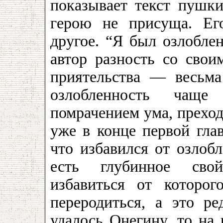
показывает текст пушки
герою не присуща. Ег
другое. “Я был озлобле
автор разность со свои
приятельства — весьма
озлобленность чаще
помрачением ума, прехо
уже в конце первой глав
что избавился от озлобл
есть глубинное свой
избавиться от которо
переродиться, а это ре
удалось Онегину, то на