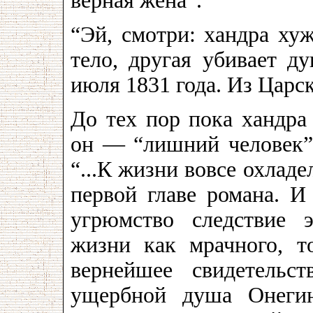
верная жена”.
“Эй, смотри: хандра хуж
тело, другая убивает 
июля 1831 года. Из Царск
До тех пор пока хандра
он — “лишний человек”,
“...К жизни вовсе охладе
первой главе романа. И
угрюмство следствие э
жизни как мрачного, т
вернейшее свидетельс
ущербной душа Онегин