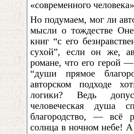
«современного человека»
Но подумаем, мог ли авт
мысли о тождестве Оне
книг “с его безнравств
сухой”, если он же, ав
романе, что его герой 
“души прямое благор
авторском подходе хо
логики? Ведь допуст
человеческая душа с
благородство, — всё 
солнца в ночном небе! А 