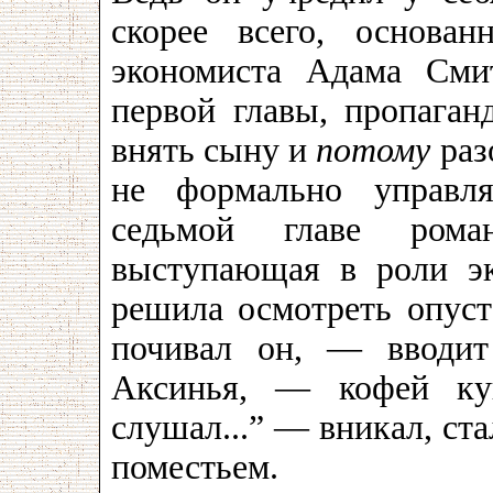
скорее всего, основа
экономиста Адама Смит
первой главы, пропаган
внять сыну и
потому
раз
не формально управля
седьмой главе ром
выступающая в роли эк
решила осмотреть опуст
почивал он, — вводит
Аксинья, — кофей куш
слушал...” — вникал, ста
поместьем.