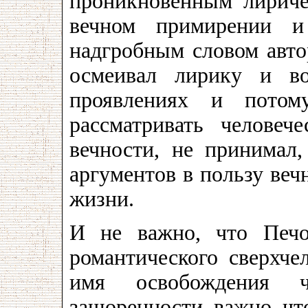
проникновенным лириче
вечном примирении 
надгробным словом авто
осмеивал лирику и в
проявлениях и потом
рассматривать челове
вечности, не принимал,
аргументов в пользу веч
жизни.
И не важно, что Печо
романтического сверхчел
имя освобождения ч
зашоренности, важно, что