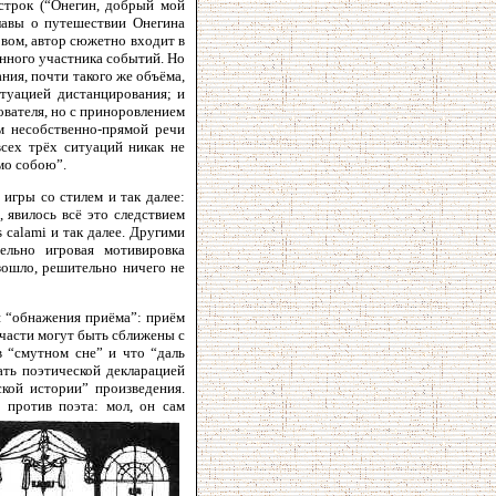
 строк (“Онегин, добрый мой
главы о путешествии Онегина
овом, автор сюжетно входит в
нного участника событий. Но
ния, почти такого же объёма,
итуацией дистанцирования; и
ователя, но с приноровлением
ем несобственно-прямой речи
всех трёх ситуаций никак не
амо собою”.
игры со стилем и так далее:
 явилось всё это следствием
 calami и так далее. Другими
тельно игровая мотивировка
зошло, решительно ничего не
я “обнажения приёма”: приём
отчасти могут быть сближены с
в “смутном сне” и что “даль
ать поэтической декларацией
ской истории” произведения.
 против поэта: мол, он сам