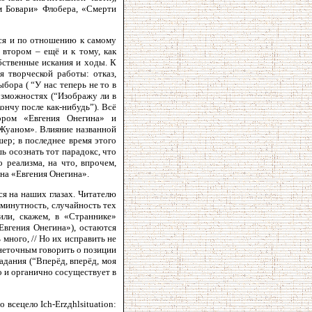
м Бовари» Флобера, «Смерти
ься и по отношению к самому
 втором – ещё и к тому, как
бственные искания и ходы. К
я творческой работы: отказ,
ора ( “У нас теперь не то в
озможностях (“Изображу ли в
кончу после как-нибудь”). Всё
ором «Евгения Онегина» и
-Жуаном». Влияние названной
р; в последнее время этого
ь осознать тот парадокс, что
 реализма, на что, впрочем,
на «Евгения Онегина».
ся на наших глазах. Читателю
минутность, случайность тех
ли, скажем, в «Страннике»
Евгения Онегина»), остаются
много, // Но их исправить не
 неточным говорить о позиции
адания (“Вперёд, вперёд, моя
но и органично сосуществует в
всецело Ich-Erzдhlsituation: