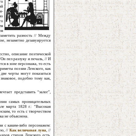
го
ий
я-
но
го
ля
ом
 заметить разность // Между
не, незаметно дезавуируется
стно, описание поэтической
 пел разлуку и печаль, // И
тся в зоне персонажа, то есть
приметы поэзии Ленского, как
 две черты могут показаться
знаковое, подобно тому как,
чтает представить “залог”,
нании самых проницательных
ле марта 1828 г.: “Высокая
нским, то есть с творчеством
ка не объяснена.
зи с каким-либо персонажем:
ю, //
Как величавая луна
, //
уаров стихов Ленского есть,