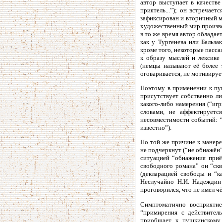
автор выступает в качестве
приятель...”); он встречае
зафиксирован и вторичный мо
художественный мир произве
в то же время автор обладае
как у Тургенева или Бальза
кроме того, некоторые пасса
к образу мыслей и лексике
(немцы называют её более 
оговаривается, не мотивируе
Поэтому в применении к пуш
присутствует собственно ли
какого-либо намерения (“иг
словами, не аффектируетс
несовместимости событий: “
известно”).
По той же причине к манере
не подчеркнут (“не обнажён”
ситуацией “обнажения приём
свободного романа” он “скв
(декларацией свободы и “ка
Неслучайно Н.И. Надеждин 
проговорился, что не имел чё
Симптоматично восприятие
“примирения с действител
приобщает к пушкинскому 