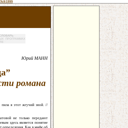
 №9/1999
СЛОВАРЬ
·
ЫХ ПРОГРАММАХ
ЛЕ
·
Юрий МАНН
а”
сти романа
пила я этот жгучий зной. //
матовой не только передают
евым здесь является понятие
т определения. Как в мифе об