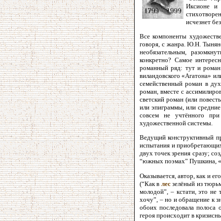
Иксионе и 
стихотворен
исчезнет без
Все компоненты художестве
говоря, с жанра. Ю.Н. Тынян
необязательным, разомкну
конкретно? Самое интересн
романный ряд: тут и роман
виландовского «Агатона» ил
семейственный роман в духе
роман, вместе с ассимилиро
светский роман (или повесть
или эпиграммы, или средние
совсем не учтённого при
художественной системы.
Ведущий конструктивный пр
испытания и приобретающих
двух точек зрения сразу; с
“южных поэмах” Пушкина, «Ка
Оказывается, автор, как и 
(“Как в
лес
зелёный из тюрьм
молодой”, – кстати, это не
хочу”, – но и обращение к з
обоих последовала полоса 
героя происходит в кризисны