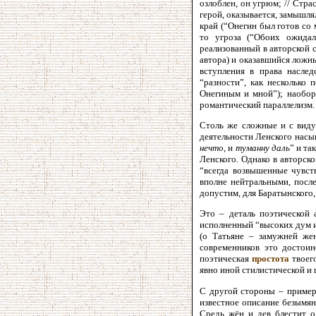
озлоблен, он угрюм; // Страс
герой, оказывается, замышля
край (“Онегин был готов со 
то угроза (“Обоих ожидал
реализованный в авторской 
автора) и оказавшийся ложн
вступления в права наслед
“разности”, как несколько 
Онегиным и мной”); наоборо
романтический параллелизм.
Столь же сложные и с виду
деятельности Ленского насы
нечто
, и
туманну даль
” и та
Ленского. Однако в авторско
“всегда возвышенные чувст
вполне нейтральными, после
допустим, для Баратынского,
Это – деталь поэтической 
исполненный “высоких дум 
(о Татьяне – замужней же
современников это достоин
поэтическая
простота
твоего
явно иной стилистической и 
С другой стороны – пример 
известное описание безымян
Средь жён и дев блестит од