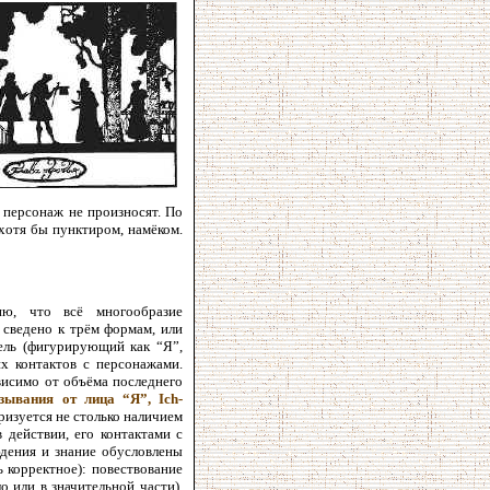
о персонаж не произносят. По
хотя бы пунктиром, намёком.
ю, что всё многообразие
 сведено к трём формам, или
тель (фигурирующий как “Я”,
х контактов с персонажами.
висимо от объёма последнего
зывания от лица “Я”, Ich-
ризуется не столько наличием
 действии, его контактами с
юдения и знание обусловлены
 корректное): повествование
 или в значительной части),