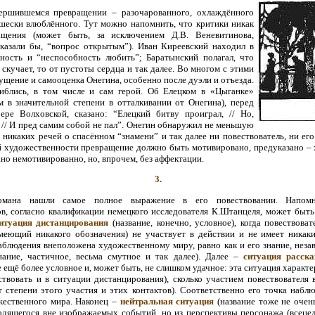
вершившемся превращении – разочарованного, охлаждённого
шески влюблённого. Тут можно напомнить, что критики никак
ащения (может быть, за исключением Д.В. Веневитинова,
сказали бы, “вопрос открытым”). Иван Киреевский находил в
ость и “неспособность любить”; Баратынский полагал, что
 скучает, то от пустоты сердца и так далее. Во многом с этими
щение и самооценка Онегина, особенно после дуэли и отъезда.
шиблись, в том числе и сам герой. Об Елецком в «Цыганке»
 в значительной степени в отталкивании от Онегина), перед
ре Волховской, сказано: “Елецкий битву проиграл, // Но,
 // И пред самим собой не пал”. Онегин обнаружил не меньшую
 никаких речей о спасённом “знамени” и так далее ни повествователь, ни ег
 художественности превращение должно быть мотивировано, предуказано – 
но немотивированно, но, впрочем, без аффектации.
3.
омана нашли самое полное выражение в его повествовании. Напомн
в, согласно квалификации немецкого исследователя К.Штанцеля, может быть
итуация дистанцирования
(название, конечно, условное), когда повествова
ющий никакого обозначения) не участвует в действии и не имеет никаки
аблюдения внеположена художественному миру, равно как и его знание, неза
ание, частичное, весьма смутное и так далее). Далее –
ситуация расска
е ещё более условное и, может быть, не слишком удачное: эта ситуация характе
твовать и в ситуации дистанцирования), сколько участием повествователя в
 степени этого участия и этих контактов). Соответственно его точка набл
ественного мира. Наконец –
нейтральная ситуация
(название тоже не очень
ходящегося вне изображаемых событий, но из перспективы персонажа (всецело