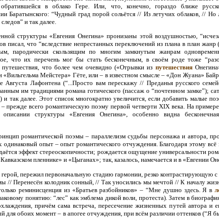
обратившейся в облако Гере. Или, что, конечно, гораздо ближе русск
ии Баратынского: “Чудный град порой сольётся // Из летучих облаков, // Но л
 следов” и так далее.
нной структуры «Евгения Онегина» пронизаны этой воздушностью, “исчеза
ов писал, что “вследствие непрестанных переключений из плана в план жанр 
тым, пародически скользящим по многим замкнутым жанрам одновремен
ое, что их перечень мог бы стать бесконечным, в своём роде тоже “разо
 путешествия, что более чем очевидно («Отрывки из
путешествия
Онегина»
и «Вильгельма Мейстера» Гёте, или – в известном смысле – «Дон Жуана» Байр
 Августа Лафонтена (“...Просто вам перескажу // Преданья русского семейст
ванным им традициями романа готического (пассаж о “почтенном замке”); са
) и так далее. Этот список многократно увеличится, если добавить малые по
 – прежде всего романтическую поэму первой четверти XIX века. На примере 
 описании структуры «Евгения Онегина», особенно видна бесконечная
инцип романтической поэмы – параллелизм судьбы персонажа и автора, п
 одинаковый опыт – опыт романтического отчуждения. Благодаря этому всё
оздаётся эффект стереоскопичности; рождается ощущение универсальности ром
вказском пленнике» и «Цыганах»; так, казалось, намечается и в «Евгении Он
его герой, пережил первоначальную стадию гармонии, резко контрастирующую с
ы // Перенесён колодник сонный, // Так уносились мы мечтой // К началу жиз
 только реминисценция из «Братьев разбойников» – “Мне душно здесь. Я в
л
наковому понятию: “лес” как эмблема дикой воли, протеста). Затем в биографи
охлаждения, причём сама встреча, пересечение жизненных путей автора и е
й для обоих момент – в апогее отчуждения, при всём различии оттенков (“Я б