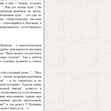
ько в ней // Замену тусклых
...Как эта глупая луна // На
ещённым приёмом, но автор,
еличавая луна” – это уже не
ых стилистических пассажа
я – относящийся к Ленскому и
тированного, естественного
 Вначале – о гипотетическом
судьбы:
или
верность высоким
х. “Быть может, он для блага
сокая ступень”. Так о любом
м о ходовых штампах в стихах
л бы стёганый халат...”; “Пил,
ий, считая неправдоподобным
ом” – и по характеру, и по
нной истории», будучи также
льной школы”, резкость и
о неумолимости естественных
ским персонажем, однако при
риятием других персонажей,
ян!” и так далее). У Пушкина
может быть и то...”).