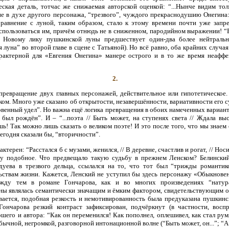
еская деталь, тотчас же снижаемая авторской оценкой: “...Нынче видим тол
е в духе другого персонажа, “трезвого”, чуждого прекраснодушию Онегина: “
Сравнение с луной, таким образом, стало к этому времени почти уже запр
оспользоваться им, причём отнюдь не в сниженном, пародийном выражении! “В
. Новому лику пушкинской луны предшествует один-два более нейтральн
 луна” во второй главе в сцене с Татьяной). Но всё равно, оба крайних случа
рактерной для «Евгения Онегина» манере острого и в то же время неаффек
2.
ревращение двух главных персонажей, действительное или гипотетическое.
ком. Много уже сказано об открытости, незавершённости, вариативности его 
енный удел”. Но важна ещё логика превращения в обоих намеченных варианта
 был рождён”. И – “...поэта // Быть может, на ступенях света // Ждала вы
шь! Так можно лишь сказать о великом поэте! И это после того, что мы знае
сегодня сказали бы, “вторичности”.
ктерен: “Расстался б с музами, женился, // В деревне, счастлив и рогат, // Носи
 тому подобное. Что предвещало такую судьбу в прежнем Ленском? Белинск
уева в трезвого дельца, ссылался на то, что тот был “трижды романтик
ьствам жизни. Кажется, Ленский не уступил бы здесь персонажу «Обыкнове
жду тем в романе Гончарова, как и во многих произведениях “натура
ны являлась семантически значащим и ёмким фактором, свидетельствующим 
ывается, подобная резкость и немотивированность была предуказана пушкин
ончарова резкий контраст зафиксирован, подчёркнут (в частности, восп
шего и автора: “Как он переменился! Как пополнел, оплешивел, как стал рум
бычной, негромкой, разговорной интонационной волне (“Быть может, он...”; “А 