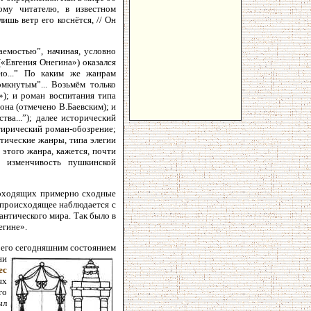
ому читателю, в известном
ишь ветр его коснётся, // Он
емостью”, начиная, условно
(«Евгения Онегина») оказался
но...” По каким же жанрам
мкнутым”... Возьмём только
); и роман воспитания типа
она (отмечено В.Баевским); и
ва...”); далее исторический
тирический роман-обозрение;
этические жанры, типа элегии
этого жанра, кажется, почти
 изменчивость пушкинской
роходящих примерно сходные
 происходящее наблюдается с
антического мира. Так было в
егине».
 его сегодняшним
состоянием
ни
ес
ях
го
ыл