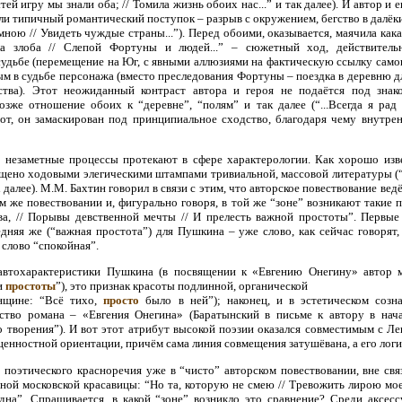
тей игру мы знали оба; // Томила жизнь обоих нас...” и так далее). И автор и е
ли типичный романтический поступок – разрыв с окружением, бегство в далёк
мною // Увидеть чуждые страны...”). Перед обоими, оказывается, маячила кака
а злоба // Слепой Фортуны и людей...” – сюжетный ход, действитель
судьбе (перемещение на Юг, с явными аллюзиями на фактическую ссылку само
ым в судьбе персонажа (вместо преследования Фортуны – поездка в деревню д
ства). Этот неожиданный контраст автора и героя не подаётся под знак
позже отношение обоих к “деревне”, “полям” и так далее (“...Всегда я рад
т, он замаскирован под принципиальное сходство, благодаря чему внутрен
 незаметные процессы протекают в сфере характерологии. Как хорошо изве
щено ходовыми элегическими штампами тривиальной, массовой литературы (“Он
к далее). М.М. Бахтин говорил в связи с этим, что авторское повествование ведё
м же повествовании и, фигурально говоря, в той же “зоне” возникают такие 
ва, // Порывы девственной мечты // И прелесть важной простоты”. Первые
дняя же (“важная простота”) для Пушкина – уже слово, как сейчас говорят, 
 слово “спокойная”.
автохарактеристики Пушкина (в посвящении к «Евгению Онегину» автор ме
и
простоты
”), это признак красоты подлинной, органической
нщине: “Всё тихо,
просто
было в ней”); наконец, и в эстетическом соз
ство романа – «Евгения Онегина» (Баратынский в письме к автору в нача
 творения”). И вот этот атрибут высокой поэзии оказался совместимым с Ле
ценностной ориентации, причём сама линия совмещения затушёвана, а его логи
поэтического красноречия уже в “чисто” авторском повествовании, вне свя
ной московской красавицы: “Но та, которую не смею // Тревожить лирою мое
на”. Спрашивается, в какой “зоне” возникло это сравнение? Среди аксесс