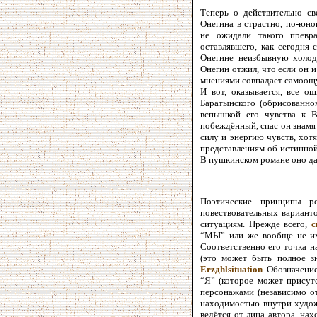
Теперь о действительно с
Онегина в страстно, по-юно
не ожидали такого превр
оставлявшего, как сегодня 
Онегине неизбывную холодн
Онегин отжил, что если он и
мнениями совпадает самоощу
И вот, оказывается, все о
Баратынского (обрисованном
вспышкой его чувства к Ве
побеждённый, спас он знамя
силу и энергию чувств, хотя
представлениям об истинной
В пушкинском романе оно да
Поэтические принципы р
повествовательных варианто
ситуациям. Прежде всего,
с
“МЫ” или же вообще не име
Соответственно его точка н
(это может быть полное зн
Erzдhlsituation
. Обозначени
“Я” (которое может присутс
персонажами (независимо от
находимостью внутри худож
ведётся от лица автора, на