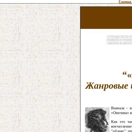
Главная
·
ОТКУДА ЕСТЬ 
УЧИМСЯ У УЧЕН
·
ШКОЛА В ШКО
“
Жанровые 
Вначале – и
«Онегина» в
Как это ча
впечатление
“облако”: п