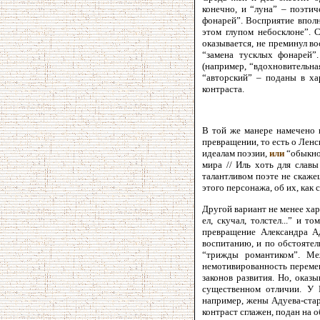
конечно, и “луна” – поэтич
фонарей”. Восприятие вполн
этом глупом небосклоне”. 
оказывается, не преминул в
“замена тусклых фонарей”
(например, “вдохновительная
“авторский” – поданы в ха
контраста.
В той же манере намечено п
превращении, то есть о Ленс
идеалам поэзии,
или
“обыкнов
мира // Иль хоть для славы
талантливом поэте не скаже
этого персонажа, об их, как 
Другой вариант не менее хара
ел, скучал, толстел...” и
превращение Александра Ад
воспитанию, и по обстоятел
“трижды романтиком”. Ме
немотивированность переме
законов развития. Но, оказ
существенном отличии. У Г
например, жены Адуева-стар
контраст сглажен, подан на о