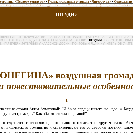
 страница «Первого сентября»
•
Главная страница журнала «Литература»
•
Содержание
ШТУДИИ
ПОШЛО СЛОВО
·
ФАКУЛЬТАТИВ
·
РАССКАЗЫ ОБ ИЛЛЮСТРАТОРАХ
·
АРХИВ
·
ТРИБУНА
·
ИКОВ
·
ПАНТЕОН
·
Я ИДУ НА УРОК
·
ПЕРЕЧИТАЕМ ЗАНОВО
·
ШТУДИИ
·
НОВОЕ В ШКОЛЬН
ЛЕ
·
ГАЛЕРЕЯ
·
ИНТЕРВЬЮ У КЛАССНОЙ ДОСКИ
·
ПОЧТОВЫЙ ЯЩИК
·
УЧИТЕЛЬ ОБ УЧИТЕ
«ОНЕГИНА» воздушная громад
и повествовательные особенно
1.
звестные строки Анны Ахматовой: “И было сердцу ничего не надо, // Когда 
оздушная громада, // Как облако, стояла надо мной”.
сто случается с отзывов одного великого писателя о другом, слова Ах
 от пушкинского романа, но и характеризуют его со стороны поэтики. Ключ
ри всей своей очевидности оно изменчиво, неуловимо и постоянно ускользает о