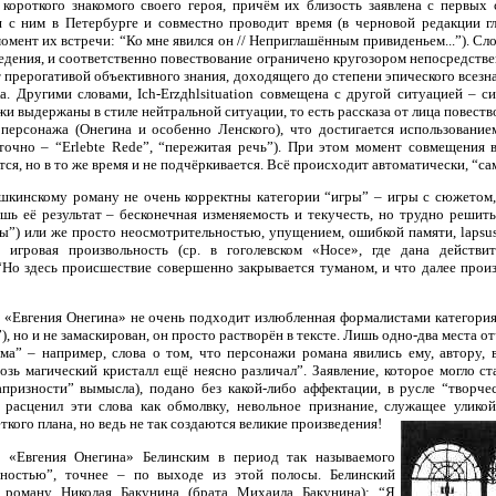
 короткого знакомого своего героя, причём их близость заявлена с первых
тся с ним в Петербурге и совместно проводит время (в черновой редакции 
мент их встречи: “Ко мне явился он // Неприглашённым привиденьем...”). Сл
дения, и соответственно повествование ограничено кругозором непосредстве
т прерогативой объективного знания, доходящего до степени эпического всезна
ка. Другими словами, Ich-Erzдhlsituation совмещена с другой ситуацией – с
жи выдержаны в стиле нейтральной ситуации, то есть рассказа от лица повеств
 персонажа (Онегина и особенно Ленского), что достигается использовани
точно – “Erlebte Rede”, “пережитая речь”). При этом момент совмещения 
тся, но в то же время и не подчёркивается. Всё происходит автоматически, “с
кинскому роману не очень корректны категории “игры” – игры с сюжетом, 
шь её результат – бесконечная изменяемость и текучесть, но трудно решить,
ры”) или же просто неосмотрительностью, упущением, ошибкой памяти, lapsus
я игровая произвольность (ср. в гоголевском «Носе», где дана действи
Но здесь происшествие совершенно закрывается туманом, и что далее прои
 «Евгения Онегина» не очень подходит излюбленная формалистами категори
), но и не замаскирован, он просто растворён в тексте. Лишь одно-два места 
а” – например, слова о том, что персонажи романа явились ему, автору, 
озь магический кристалл ещё неясно различал”. Заявление, которое могло ст
призности” вымысла), подано без какой-либо аффектации, в русле “творче
расценил эти слова как обмолвку, невольное признание, служащее уликой
ткого плана, но ведь не так создаются великие произведения!
 «Евгения Онегина» Белинским в период так называемого
ьностью”, точнее – по выходе из этой полосы. Белинский
роману Николая Бакунина (брата Михаила Бакунина): “Я