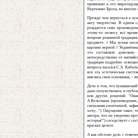
привязано к его мироощуще
Вергилия» Броха, во многих 
Прежде чем вернуться к пу
акту творчества. В одном 
рождается само произведени
этому-то полюсу всё время 
вопреки романной традиции,
предмете: // Мы лучше посп
картине верной // Уединённы
это составляло довольно
непосредственно от английс
традиции подробно освещен
вопроса касался С.А. Кибаль
вся эта эстетическая систе
имелись свои основания, – 
Дело в том, что пушкинский
дано почувствовать и глубо
или других решений. “Оши
А.Вельтмана (произведении
сигналами спонтанной, зафи
хочу...”). Ощущение такое, 
автора, что он уверенно про
исторья!”) соседствует с со
красках целого.
А как обстоит дело с отмече