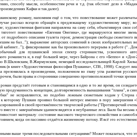
нию, способу мысли, особенностям речи и т.д. (так обстоит дело в «Мада
произведениях Кафки и так далее).
шкинскому роману, напомним ещё о том, что повествование может различат
случае рассказ всецело обращён к предлежащему художественному миру; во
е; художественная фантазия направлена на саму себя, объективируя свои со
тяготеет повествование «Евгения Онегина», где маркируются многие звень
 от подробного описания туалета героя; демонстрация свободы сюжетного выб
ешим на бал...”); выражение авторских сомнений в своих изобразительных в
й кабинет...”); фиксирование как бы произвольного перерыва в работе (“...До
 обычный для пушкинской эпохи спектр стернианства, усвоенного авт
кого романиста и, в ещё большей мере, через Байрона с его «Беппо» и «Дон
о В.Шкловским, В.Жирмунским, немецкой исследовательницей Карлой Хильше
ник (в книге «Художественная философия Пушкина», СПб., 1998). Следует лиш
ма преломилась в произведении, положенном во главу угла развития русского
впрочем, были правы и сторонники совершенно противоположной точки зрения 
 роман предстаёт готовым и становящимся в одно и то же время, он созидает
кую продуманность концепции, долговременность вынашивания “плана”, и сию
бки” не исправляются, но подобно ложным сюжетным ходам у Стерна и
, к которому Пушкин проявил большой интерес именно в пору завершения «
ксированной в своей протяжённости творческой работы (“Противоречий очень 
что вместе с завершённым зданием видятся и неубранные леса. Было бы весьма
тивостоит материалу: состояние высокого творческого спокойствия и самообл
стоянием, когда он пассивно отдаётся жизненному потоку. И всё это естествен
нными выше тремя последовательными ситуациями? Может показаться, что это 