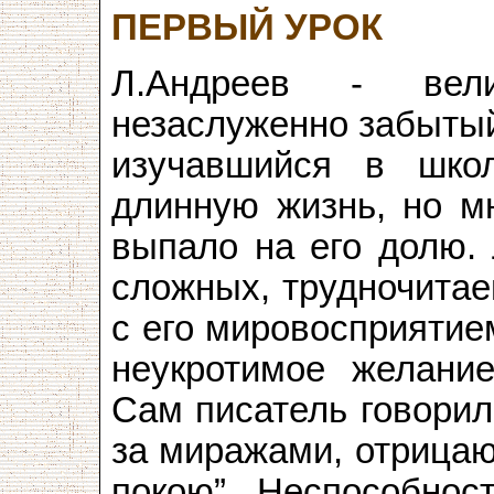
ПЕРВЫЙ УРОК
Л.Андреев - вели
незаслуженно забытый
изучавшийся в шко
длинную жизнь, но мн
выпало на его долю. 
сложных, трудночитае
с его мировосприятие
неукротимое желани
Сам писатель говорил
за миражами, отрицаю
покою”. Неспособност