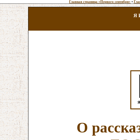
Главная страница «Первого сентября»
•
Гла
Я 
О расска